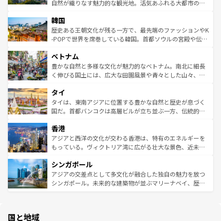
ク、伝統的なフラダンスなど、すべてがハワイの魅力を彩
ど、見どころがたくさん。また、カフェやワイン、オージ
自然が織りなす魅力的な観光地。活気あふれる大都市の台
っている。訪れるたびに新しい発見と感動が待っているハ
ービーフなどの食文化も豊かで、美味しいものであふれて
北やノスタルジックな町並みが人気な九份（ジォウフェ
ワイを、存分に味わってほしい。 なお、新着のハワイ情報
韓国
いる。アクティビティも充実しており、サーフィンやダイ
ン）、静ひつな山岳地帯である台湾東部など、都市の喧騒
は
コンテンツ一覧
を参照してほしい。
ビング、ハイキングなど、アウトドア好きにはたまらな
と山間の静けさが共存しており、訪れる人に新しい発見と
歴史ある王朝文化が残る一方で、最先端のファッションやK
い。オーストラリアの多彩な魅力を存分に味わいつくそ
驚きをもたらしてくれる。また、奥深い台湾の食文化も魅
-POPで世界を席巻している韓国。首都ソウルの宮殿や伝統
う。 なお、新着のオーストラリア情報は
コンテンツ一覧
を
力で、夜市などの屋台グルメから高級料理、ヘルシーで美
家屋が並ぶエリアでは韓国の歴史と文化に浸ることがで
参照してほしい。
ベトナム
容にもいいと評判のスイーツなど、バラエティ豊かな料理
き、地方に足を延ばせば四季折々の自然美を楽しむことが
が味わえる。 なお、新着の台湾情報は
コンテンツ一覧
を参
できる。そして、キムチや焼肉、絶品のストリートフード
豊かな自然と多様な文化が魅力的なベトナム。南北に細長
照してほしい。
まで、さまざまな韓国料理が待っている。夜には、韓国な
く伸びる国土には、広大な田園風景や青々とした山々、世
らではのナイトライフも堪能できる。あたたかいホスピタ
界遺産に登録された壮大な自然景観が点在し、都市部では
タイ
リティに包まれながら、韓国の多彩な魅力を心ゆくまで味
急速な発展と共に伝統が息づく。ハノイの古い町並みやホ
わってみてほしい。 なお、新着の韓国情報は
コンテンツ一
ーチミン市のフランス統治時代の建物も、独特の雰囲気を
タイは、東南アジアに位置する豊かな自然と歴史が息づく
覧
を参照してほしい。
醸し出している。また、バラエティの豊かさとおいしさで
国だ。首都バンコクは高層ビルが立ち並ぶ一方、伝統的な
世界中の食通を魅了してやまないベトナム料理も魅力のひ
寺院や市場がいたるところに点在し、古きよき文化と現代
香港
とつ。フォーやバインミー、ベトナムコーヒーなどは、ぜ
の活気が交差している。北部ではチェンマイなどの山岳地
ひ現地で味わいたい。どの地域を訪れてもあたたかい人々
帯で自然と触れ合い、南部ではプーケットやクラビの美し
アジアと西洋の文化が交わる香港は、特有のエネルギーを
が旅行者を迎えてくれるので、きっと忘れられない旅にな
いビーチでリゾート気分を楽しむことができる。タイ料理
もっている。ヴィクトリア湾に広がる壮大な景色、近未来
るはずだ。 なお、新着のベトナム情報は
コンテンツ一覧
を
は世界的に有名で、屋台から高級レストランまで味覚を刺
的なアートスポット、そして歴史と現代が融合した町並
参照してほしい。
シンガポール
激する。気候は一年中温暖で、どの季節にも異なる楽しみ
み、どこを訪れても感動するはず。観光スポットが密集し
が待っている。親しみやすいタイの人々、仏教を中心とし
ており、効率よく見どころを回れるのも魅力。息をのむよ
アジアの交差点として多文化が融合した独自の魅力を放つ
た文化、そして多様な観光資源が、訪れる旅人を魅了し続
うな絶景から文化的な体験まで、香港を存分に楽しみ尽く
シンガポール。未来的な建築物が並ぶマリーナベイ、歴史
ける。 なお、新着のタイ情報は
コンテンツ一覧
を参照して
そう。 なお、新着の香港情報は
コンテンツ一覧
を参照して
と伝統を感じられるエスニックタウン、多数の緑豊かな公
ほしい。
ほしい。
園や自然保護区など、自然が調和した近代的な景観と文化
の多様性あふれるカラフルな町は、どこを歩いても新しい
国と地域
発見がある。さらに、治安のよさや充実した公共交通機関