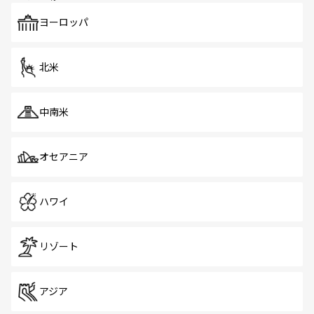
も、旅行者にとっては魅力的なポイント。グルメも豊富
で、ホーカーズは地元の風情を楽しめる外せないスポット
ヨーロッパ
だ。訪れる人を飽きさせないシンガポールで、多様な魅力
を体感しよう。 なお、新着のシンガポール情報は
コンテン
ツ一覧
を参照してほしい。
北米
中南米
オセアニア
ハワイ
リゾート
アジア