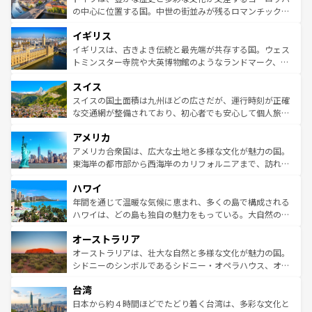
ンテンツ一覧
を参照してほしい。
から魅了する。また、フランスは美食の国としても知ら
の中心に位置する国。中世の街並みが残るロマンチック街
れ、フランス料理はユネスコ無形文化遺産にも登録されて
道から、未来を先取りするようなモダンな都市まで多様な
イギリス
いる。シャンパンの発祥地であるランス、プロヴァンスの
顔を持つこの国は、どこを歩いても飽きることがない。ベ
香り高いラベンダー畑など、多彩な楽しみ方が可能だ。さ
ルリンの文化的活気、バイエルン州のアルプスの絶景、そ
イギリスは、古きよき伝統と最先端が共存する国。ウェス
らに、パリ以外の地域にも魅力が溢れており、どの街角に
してライン川沿いのワイン畑といった風景は必見。ビール
トミンスター寺院や大英博物館のようなランドマーク、歴
も豊かな歴史と文化が息づいている。パリ以外の個性あふ
とソーセージを味わいながら地元の人と過ごす楽しい時間
史ある大学都市、美しい丘陵地帯や牧歌的な風景など、エ
れる地方に足を運ぶとそれぞれで全く異なる文化を体験で
スイス
は、お酒好きな人にはぜひ体験してほしい。 なお、新着の
リアごとに異なる魅力がある。また、優雅なアフタヌーン
きるだろう。 なお、新着のフランス情報は
コンテンツ一覧
ドイツ情報は
コンテンツ一覧
を参照してほしい。
ティー、ビール好きにはたまらない英国パブ、サッカー観
スイスの国土面積は九州ほどの広さだが、運行時刻が正確
を参照してほしい。
戦など、本場だからこそできる体験も豊富。イギリスを旅
な交通網が整備されており、初心者でも安心して個人旅行
して楽しみつくそう。 なお、新着のイギリス情報は
コンテ
を楽しめる。日本同様に時刻表どおりの旅が可能だ。中世
アメリカ
ンツ一覧
を参照してほしい。
の建物がそのまま残る町や、スイスならではのユニークな
博物館もあり、アルプス観光だけでなく町歩きも満喫する
アメリカ合衆国は、広大な土地と多様な文化が魅力の国。
ことができる。国民の所得が高いため物価も高いが、旅行
東海岸の都市部から西海岸のカリフォルニアまで、訪れる
者向けの交通パス提供のサービスもあり、うまく活用すれ
場所ごとに異なる風景と体験が待っている。ニューヨーク
ハワイ
ば市内交通費無料で観光を楽しむこともできる。 なお、新
のような巨大都市は、観光、ショッピング、エンターテイ
着のスイス情報は
コンテンツ一覧
を参照してほしい。
ンメントが詰まった刺激的なスポットだ。一方、アメリカ
年間を通じて温暖な気候に恵まれ、多くの島で構成される
西部には大自然が広がり、グランドキャニオンやイエロー
ハワイは、どの島も独自の魅力をもっている。大自然の神
ストーン国立公園といった絶景が堪能できる。さらに、南
秘を感じたいなら、火山が生み出した壮大な景観を誇るハ
オーストラリア
部のニューオーリンズでは、音楽と美食が融合した独特の
ワイ島は見逃せない。また、定番の観光地といえばオアフ
文化が魅力。旅行者はアメリカの各地域で異なる魅力を楽
島だが、静かな自然を求めるならマウイ島やカウアイ島が
オーストラリアは、壮大な自然と多様な文化が魅力の国。
しみながら、その多様性と豊かな歴史を感じることができ
おすすめ。エメラルドグリーンに輝く海をはじめ、豊かな
シドニーのシンボルであるシドニー・オペラハウス、オー
るだろう。車でのロードトリップや列車の旅も、アメリカ
文化や歴史が息づいている。「アロハスピリット」と呼ば
ストラリア東海岸北部に広がる大サンゴ礁地帯グレートバ
ならではの贅沢な旅のスタイルだ。 なお、新着のアメリカ
台湾
れるおもてなしの心で訪れる人々を迎えてくれるハワイの
リアリーフや大陸中央部にそびえるウルル（エアーズロッ
情報は
コンテンツ一覧
を参照してほしい。
人々、おいしいローカルフードやハワイアンミュージッ
ク）、タスマニアの美しい原生林やケアンズの熱帯雨林な
日本から約４時間ほどでたどり着く台湾は、多彩な文化と