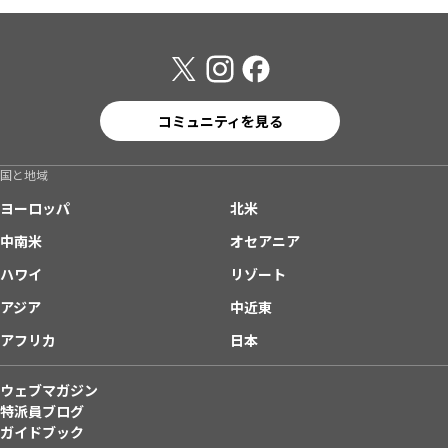
コミュニティを見る
国と地域
ヨーロッパ
北米
中南米
オセアニア
ハワイ
リゾート
アジア
中近東
アフリカ
日本
ウェブマガジン
特派員ブログ
ガイドブック