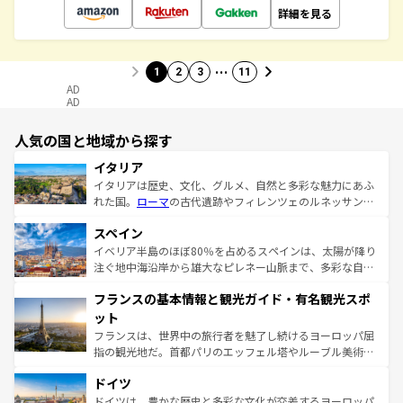
詳細を見る
…
1
2
3
11
AD
AD
人気の国と地域から探す
イタリア
イタリアは歴史、文化、グルメ、自然と多彩な魅力にあふ
れた国。
ローマ
の古代遺跡やフィレンツェのルネッサンス
美術、ヴェネツィアの運河など、歴史あるスポットはもち
スペイン
ろん、トスカーナの美しい田園風景やアマルフィ海岸の絶
景など、自然景観も見逃せない。観光の合間には、本場の
イベリア半島のほぼ80％を占めるスペインは、太陽が降り
ピザやパスタなど、絶品のイタリア料理を堪能することも
注ぐ地中海沿岸から雄大なピレネー山脈まで、多彩な自然
できる。朝目覚めてから夜眠るまで、すべての瞬間を楽し
と文化が詰まったヨーロッパ屈指の旅行先だ。多様な地域
フランスの基本情報と観光ガイド・有名観光スポ
ませてくれるイタリアで、忘れられない旅をしてみよう！
文化が根付くこの国では、情熱的なフラメンコ、熱気あふ
なお、新着のイタリア情報は
コンテンツ一覧
を参照してほ
れる闘牛、そして美味しいタパスが生活の一部となってい
ット
しい。
る。首都マドリードの洗練された雰囲気や、バルセロナの
フランスは、世界中の旅行者を魅了し続けるヨーロッパ屈
アートに溢れた街角から、地方では古代ローマ遺跡や中世
指の観光地だ。首都パリのエッフェル塔やルーブル美術館
の城塞都市、穏やかなビーチリゾートまで多彩な表情を見
といった象徴的なスポットから、田舎町の古風な美しさま
せる。地方によって風土や気候が異なるスペインはその個
ドイツ
で、幅広い魅力が詰まっている。華麗な宮殿、歴史的な大
性で訪れる人を魅了する。 なお、新着のスペイン情報は
コ
聖堂、美しいビーチ、そして豊かな自然が、訪れる者を心
ドイツは、豊かな歴史と多彩な文化が交差するヨーロッパ