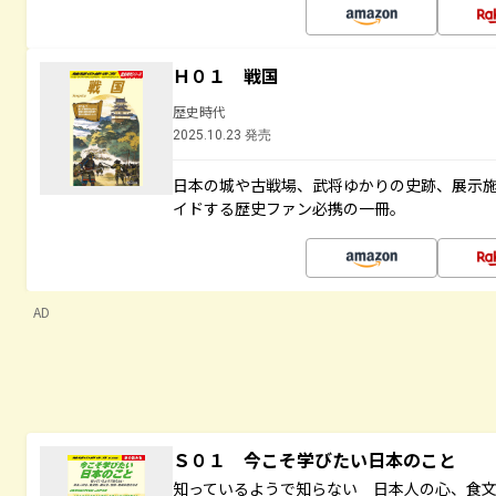
Ｈ０１ 戦国
歴史時代
2025.10.23 発売
日本の城や古戦場、武将ゆかりの史跡、展示
イドする歴史ファン必携の一冊。
AD
Ｓ０１ 今こそ学びたい日本のこと
知っているようで知らない 日本人の心、食