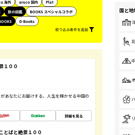
co 海外
aruco 国内
Plat
国と地
代
旅の図鑑
BOOKS スペシャルコラボ
BOOKS
D-Books
絞り込み条件を追加
景１００
」があなたにお届けする、人生を輝かせる中国の
詳細を見る
ことばと絶景１００