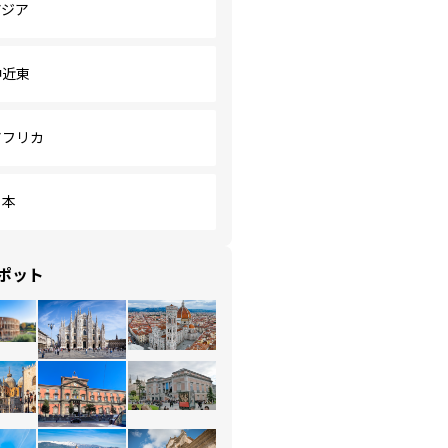
アジア
中近東
アフリカ
日本
ポット