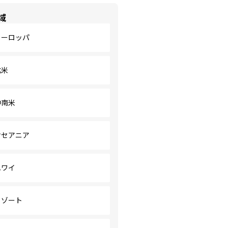
域
ヨーロッパ
北米
中南米
オセアニア
ハワイ
リゾート