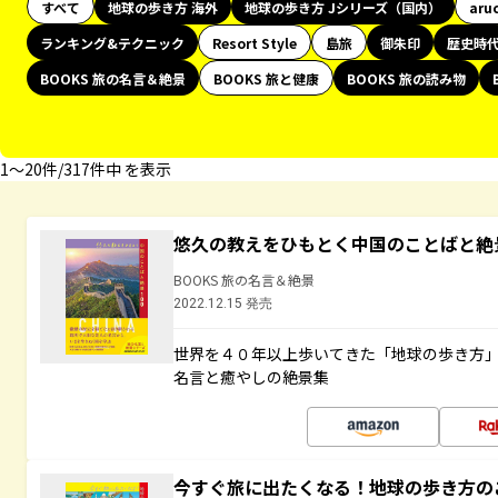
すべて
地球の歩き方 海外
地球の歩き方 Jシリーズ（国内）
aru
ランキング&テクニック
Resort Style
島旅
御朱印
歴史時
BOOKS 旅の名言＆絶景
BOOKS 旅と健康
BOOKS 旅の読み物
1〜20件/317件中 を表示
悠久の教えをひもとく中国のことばと絶
BOOKS 旅の名言＆絶景
2022.12.15 発売
世界を４０年以上歩いてきた「地球の歩き方
名言と癒やしの絶景集
今すぐ旅に出たくなる！地球の歩き方の