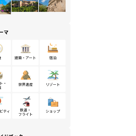
ーマ
食
建築・アート
宿泊
ト・
世界遺産
リゾート
戦
鉄道・
ビティ
ショップ
フライト