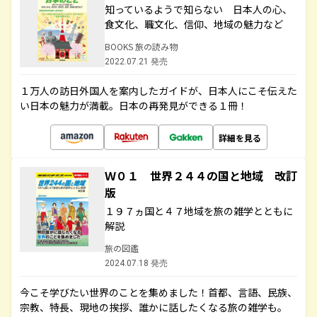
知っているようで知らない 日本人の心、
食文化、職文化、信仰、地域の魅力など
BOOKS 旅の読み物
2022.07.21 発売
１万人の訪日外国人を案内したガイドが、日本人にこそ伝えた
い日本の魅力が満載。日本の再発見ができる１冊！
詳細を見る
Ｗ０１ 世界２４４の国と地域 改訂
版
１９７ヵ国と４７地域を旅の雑学とともに
解説
旅の図鑑
2024.07.18 発売
今こそ学びたい世界のことを集めました！首都、言語、民族、
宗教、特長、現地の挨拶、誰かに話したくなる旅の雑学も。