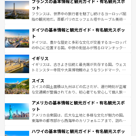
なお、新着のイタリア情報は
コンテンツ一覧
を参照してほ
フランスの基本情報と観光ガイド・有名観光スポ
文化が根付くこの国では、情熱的なフラメンコ、熱気あふ
しい。
れる闘牛、そして美味しいタパスが生活の一部となってい
ット
る。首都マドリードの洗練された雰囲気や、バルセロナの
フランスは、世界中の旅行者を魅了し続けるヨーロッパ屈
アートに溢れた街角から、地方では古代ローマ遺跡や中世
指の観光地だ。首都パリのエッフェル塔やルーブル美術館
の城塞都市、穏やかなビーチリゾートまで多彩な表情を見
といった象徴的なスポットから、田舎町の古風な美しさま
せる。地方によって風土や気候が異なるスペインはその個
ドイツの基本情報と観光ガイド・有名観光スポッ
で、幅広い魅力が詰まっている。華麗な宮殿、歴史的な大
性で訪れる人を魅了する。 なお、新着のスペイン情報は
コ
聖堂、美しいビーチ、そして豊かな自然が、訪れる者を心
ト
ンテンツ一覧
を参照してほしい。
から魅了する。また、フランスは美食の国としても知ら
ドイツは、豊かな歴史と多彩な文化が交差するヨーロッパ
れ、フランス料理はユネスコ無形文化遺産にも登録されて
の中心に位置する国。中世の街並みが残るロマンチック街
いる。シャンパンの発祥地であるランス、プロヴァンスの
道から、未来を先取りするようなモダンな都市まで多様な
香り高いラベンダー畑など、多彩な楽しみ方が可能だ。さ
イギリス
顔を持つこの国は、どこを歩いても飽きることがない。ベ
らに、パリ以外の地域にも魅力が溢れており、どの街角に
ルリンの文化的活気、バイエルン州のアルプスの絶景、そ
イギリスは、古きよき伝統と最先端が共存する国。ウェス
も豊かな歴史と文化が息づいている。パリ以外の個性あふ
してライン川沿いのワイン畑といった風景は必見。ビール
トミンスター寺院や大英博物館のようなランドマーク、歴
れる地方に足を運ぶとそれぞれで全く異なる文化を体験で
とソーセージを味わいながら地元の人と過ごす楽しい時間
史ある大学都市、美しい丘陵地帯や牧歌的な風景など、エ
きるだろう。 なお、新着のフランス情報は
コンテンツ一覧
スイス
は、お酒好きな人にはぜひ体験してほしい。 なお、新着の
リアごとに異なる魅力がある。また、優雅なアフタヌーン
を参照してほしい。
ドイツ情報は
コンテンツ一覧
を参照してほしい。
ティー、ビール好きにはたまらない英国パブ、サッカー観
スイスの国土面積は九州ほどの広さだが、運行時刻が正確
戦など、本場だからこそできる体験も豊富。イギリスを旅
な交通網が整備されており、初心者でも安心して個人旅行
して楽しみつくそう。 なお、新着のイギリス情報は
コンテ
を楽しめる。日本同様に時刻表どおりの旅が可能だ。中世
アメリカの基本情報と観光ガイド・有名観光スポ
ンツ一覧
を参照してほしい。
の建物がそのまま残る町や、スイスならではのユニークな
博物館もあり、アルプス観光だけでなく町歩きも満喫する
ット
ことができる。国民の所得が高いため物価も高いが、旅行
アメリカ合衆国は、広大な土地と多様な文化が魅力の国。
者向けの交通パス提供のサービスもあり、うまく活用すれ
東海岸の都市部から西海岸のカリフォルニアまで、訪れる
ば市内交通費無料で観光を楽しむこともできる。 なお、新
場所ごとに異なる風景と体験が待っている。ニューヨーク
着のスイス情報は
コンテンツ一覧
を参照してほしい。
ハワイの基本情報と観光ガイド・有名観光スポッ
のような巨大都市は、観光、ショッピング、エンターテイ