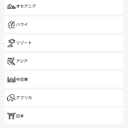
オセアニア
ハワイ
リゾート
アジア
中近東
アフリカ
日本