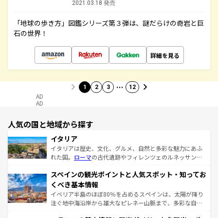
2021.03.18 発売
「地球の歩き方」図鑑シリーズ第３弾は、謎だらけの奇岩と巨
石の世界！
詳細を見る
…
1
2
3
12
AD
AD
人気の国と地域から探す
イタリア
イタリアは歴史、文化、グルメ、自然と多彩な魅力にあふ
れた国。
ローマ
の古代遺跡やフィレンツェのルネッサンス
美術、ヴェネツィアの運河など、歴史あるスポットはもち
スペインの観光ポイントと人気スポット・知ってお
ろん、トスカーナの美しい田園風景やアマルフィ海岸の絶
景など、自然景観も見逃せない。観光の合間には、本場の
くべき基本情報
ピザやパスタなど、絶品のイタリア料理を堪能することも
イベリア半島のほぼ80％を占めるスペインは、太陽が降り
できる。朝目覚めてから夜眠るまで、すべての瞬間を楽し
注ぐ地中海沿岸から雄大なピレネー山脈まで、多彩な自然
ませてくれるイタリアで、忘れられない旅をしてみよう！
と文化が詰まったヨーロッパ屈指の旅行先だ。多様な地域