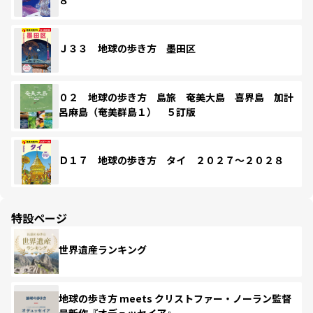
Ｊ３３ 地球の歩き方 墨田区
０２ 地球の歩き方 島旅 奄美大島 喜界島 加計
呂麻島（奄美群島１） ５訂版
Ｄ１７ 地球の歩き方 タイ ２０２７～２０２８
特設ページ
世界遺産ランキング
地球の歩き方 meets クリストファー・ノーラン監督
最新作『オデュッセイア』