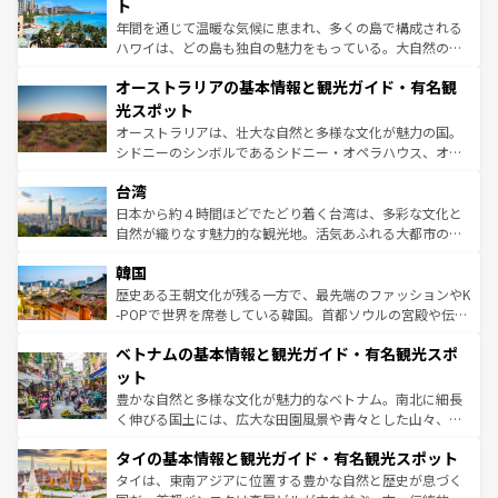
ンメントが詰まった刺激的なスポットだ。一方、アメリカ
ト
西部には大自然が広がり、グランドキャニオンやイエロー
年間を通じて温暖な気候に恵まれ、多くの島で構成される
ストーン国立公園といった絶景が堪能できる。さらに、南
ハワイは、どの島も独自の魅力をもっている。大自然の神
部のニューオーリンズでは、音楽と美食が融合した独特の
秘を感じたいなら、火山が生み出した壮大な景観を誇るハ
文化が魅力。旅行者はアメリカの各地域で異なる魅力を楽
オーストラリアの基本情報と観光ガイド・有名観
ワイ島は見逃せない。また、定番の観光地といえばオアフ
しみながら、その多様性と豊かな歴史を感じることができ
島だが、静かな自然を求めるならマウイ島やカウアイ島が
光スポット
るだろう。車でのロードトリップや列車の旅も、アメリカ
おすすめ。エメラルドグリーンに輝く海をはじめ、豊かな
オーストラリアは、壮大な自然と多様な文化が魅力の国。
ならではの贅沢な旅のスタイルだ。 なお、新着のアメリカ
文化や歴史が息づいている。「アロハスピリット」と呼ば
シドニーのシンボルであるシドニー・オペラハウス、オー
情報は
コンテンツ一覧
を参照してほしい。
れるおもてなしの心で訪れる人々を迎えてくれるハワイの
ストラリア東海岸北部に広がる大サンゴ礁地帯グレートバ
人々、おいしいローカルフードやハワイアンミュージッ
台湾
リアリーフや大陸中央部にそびえるウルル（エアーズロッ
ク、伝統的なフラダンスなど、すべてがハワイの魅力を彩
ク）、タスマニアの美しい原生林やケアンズの熱帯雨林な
日本から約４時間ほどでたどり着く台湾は、多彩な文化と
っている。訪れるたびに新しい発見と感動が待っているハ
ど、見どころがたくさん。また、カフェやワイン、オージ
自然が織りなす魅力的な観光地。活気あふれる大都市の台
ワイを、存分に味わってほしい。 なお、新着のハワイ情報
ービーフなどの食文化も豊かで、美味しいものであふれて
北やノスタルジックな町並みが人気な九份（ジォウフェ
は
コンテンツ一覧
を参照してほしい。
韓国
いる。アクティビティも充実しており、サーフィンやダイ
ン）、静ひつな山岳地帯である台湾東部など、都市の喧騒
ビング、ハイキングなど、アウトドア好きにはたまらな
と山間の静けさが共存しており、訪れる人に新しい発見と
歴史ある王朝文化が残る一方で、最先端のファッションやK
い。オーストラリアの多彩な魅力を存分に味わいつくそ
驚きをもたらしてくれる。また、奥深い台湾の食文化も魅
-POPで世界を席巻している韓国。首都ソウルの宮殿や伝統
う。 なお、新着のオーストラリア情報は
コンテンツ一覧
を
力で、夜市などの屋台グルメから高級料理、ヘルシーで美
家屋が並ぶエリアでは韓国の歴史と文化に浸ることがで
参照してほしい。
ベトナムの基本情報と観光ガイド・有名観光スポ
容にもいいと評判のスイーツなど、バラエティ豊かな料理
き、地方に足を延ばせば四季折々の自然美を楽しむことが
が味わえる。 なお、新着の台湾情報は
コンテンツ一覧
を参
できる。そして、キムチや焼肉、絶品のストリートフード
ット
照してほしい。
まで、さまざまな韓国料理が待っている。夜には、韓国な
豊かな自然と多様な文化が魅力的なベトナム。南北に細長
らではのナイトライフも堪能できる。あたたかいホスピタ
く伸びる国土には、広大な田園風景や青々とした山々、世
リティに包まれながら、韓国の多彩な魅力を心ゆくまで味
界遺産に登録された壮大な自然景観が点在し、都市部では
わってみてほしい。 なお、新着の韓国情報は
コンテンツ一
タイの基本情報と観光ガイド・有名観光スポット
急速な発展と共に伝統が息づく。ハノイの古い町並みやホ
覧
を参照してほしい。
ーチミン市のフランス統治時代の建物も、独特の雰囲気を
タイは、東南アジアに位置する豊かな自然と歴史が息づく