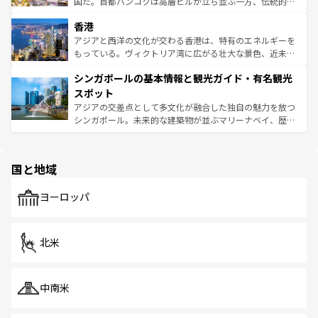
醸し出している。また、バラエティの豊かさとおいしさで
国だ。首都バンコクは高層ビルが立ち並ぶ一方、伝統的な
世界中の食通を魅了してやまないベトナム料理も魅力のひ
寺院や市場がいたるところに点在し、古きよき文化と現代
香港
とつ。フォーやバインミー、ベトナムコーヒーなどは、ぜ
の活気が交差している。北部ではチェンマイなどの山岳地
ひ現地で味わいたい。どの地域を訪れてもあたたかい人々
帯で自然と触れ合い、南部ではプーケットやクラビの美し
アジアと西洋の文化が交わる香港は、特有のエネルギーを
が旅行者を迎えてくれるので、きっと忘れられない旅にな
いビーチでリゾート気分を楽しむことができる。タイ料理
もっている。ヴィクトリア湾に広がる壮大な景色、近未来
るはずだ。 なお、新着のベトナム情報は
コンテンツ一覧
を
は世界的に有名で、屋台から高級レストランまで味覚を刺
的なアートスポット、そして歴史と現代が融合した町並
参照してほしい。
シンガポールの基本情報と観光ガイド・有名観光
激する。気候は一年中温暖で、どの季節にも異なる楽しみ
み、どこを訪れても感動するはず。観光スポットが密集し
が待っている。親しみやすいタイの人々、仏教を中心とし
ており、効率よく見どころを回れるのも魅力。息をのむよ
スポット
た文化、そして多様な観光資源が、訪れる旅人を魅了し続
うな絶景から文化的な体験まで、香港を存分に楽しみ尽く
アジアの交差点として多文化が融合した独自の魅力を放つ
ける。 なお、新着のタイ情報は
コンテンツ一覧
を参照して
そう。 なお、新着の香港情報は
コンテンツ一覧
を参照して
シンガポール。未来的な建築物が並ぶマリーナベイ、歴史
ほしい。
ほしい。
と伝統を感じられるエスニックタウン、多数の緑豊かな公
園や自然保護区など、自然が調和した近代的な景観と文化
の多様性あふれるカラフルな町は、どこを歩いても新しい
国と地域
発見がある。さらに、治安のよさや充実した公共交通機関
も、旅行者にとっては魅力的なポイント。グルメも豊富
で、ホーカーズは地元の風情を楽しめる外せないスポット
ヨーロッパ
だ。訪れる人を飽きさせないシンガポールで、多様な魅力
を体感しよう。 なお、新着のシンガポール情報は
コンテン
ツ一覧
を参照してほしい。
北米
中南米