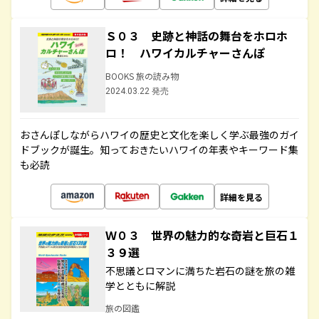
Ｓ０３ 史跡と神話の舞台をホロホ
ロ！ ハワイカルチャーさんぽ
BOOKS 旅の読み物
2024.03.22 発売
おさんぽしながらハワイの歴史と文化を楽しく学ぶ最強のガイ
ドブックが誕生。知っておきたいハワイの年表やキーワード集
も必読
詳細を見る
Ｗ０３ 世界の魅力的な奇岩と巨石１
３９選
不思議とロマンに満ちた岩石の謎を旅の雑
学とともに解説
旅の図鑑