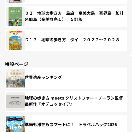
０２ 地球の歩き方 島旅 奄美大島 喜界島 加計
呂麻島（奄美群島１） ５訂版
Ｄ１７ 地球の歩き方 タイ ２０２７～２０２８
特設ページ
世界遺産ランキング
地球の歩き方 meets クリストファー・ノーラン監督
最新作『オデュッセイア』
準備も滞在もスマートに！ トラベルハック2026