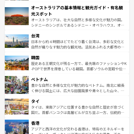
ストーン国立公園といった絶景が堪能できる。さらに、南
秘を感じたいなら、火山が生み出した壮大な景観を誇るハ
オーストラリアの基本情報と観光ガイド・有名観
部のニューオーリンズでは、音楽と美食が融合した独特の
ワイ島は見逃せない。また、定番の観光地といえばオアフ
文化が魅力。旅行者はアメリカの各地域で異なる魅力を楽
島だが、静かな自然を求めるならマウイ島やカウアイ島が
光スポット
しみながら、その多様性と豊かな歴史を感じることができ
おすすめ。エメラルドグリーンに輝く海をはじめ、豊かな
オーストラリアは、壮大な自然と多様な文化が魅力の国。
るだろう。車でのロードトリップや列車の旅も、アメリカ
文化や歴史が息づいている。「アロハスピリット」と呼ば
シドニーのシンボルであるシドニー・オペラハウス、オー
ならではの贅沢な旅のスタイルだ。 なお、新着のアメリカ
れるおもてなしの心で訪れる人々を迎えてくれるハワイの
ストラリア東海岸北部に広がる大サンゴ礁地帯グレートバ
情報は
コンテンツ一覧
を参照してほしい。
人々、おいしいローカルフードやハワイアンミュージッ
台湾
リアリーフや大陸中央部にそびえるウルル（エアーズロッ
ク、伝統的なフラダンスなど、すべてがハワイの魅力を彩
ク）、タスマニアの美しい原生林やケアンズの熱帯雨林な
日本から約４時間ほどでたどり着く台湾は、多彩な文化と
っている。訪れるたびに新しい発見と感動が待っているハ
ど、見どころがたくさん。また、カフェやワイン、オージ
自然が織りなす魅力的な観光地。活気あふれる大都市の台
ワイを、存分に味わってほしい。 なお、新着のハワイ情報
ービーフなどの食文化も豊かで、美味しいものであふれて
北やノスタルジックな町並みが人気な九份（ジォウフェ
は
コンテンツ一覧
を参照してほしい。
韓国
いる。アクティビティも充実しており、サーフィンやダイ
ン）、静ひつな山岳地帯である台湾東部など、都市の喧騒
ビング、ハイキングなど、アウトドア好きにはたまらな
と山間の静けさが共存しており、訪れる人に新しい発見と
歴史ある王朝文化が残る一方で、最先端のファッションやK
い。オーストラリアの多彩な魅力を存分に味わいつくそ
驚きをもたらしてくれる。また、奥深い台湾の食文化も魅
-POPで世界を席巻している韓国。首都ソウルの宮殿や伝統
う。 なお、新着のオーストラリア情報は
コンテンツ一覧
を
力で、夜市などの屋台グルメから高級料理、ヘルシーで美
家屋が並ぶエリアでは韓国の歴史と文化に浸ることがで
参照してほしい。
ベトナム
容にもいいと評判のスイーツなど、バラエティ豊かな料理
き、地方に足を延ばせば四季折々の自然美を楽しむことが
が味わえる。 なお、新着の台湾情報は
コンテンツ一覧
を参
できる。そして、キムチや焼肉、絶品のストリートフード
豊かな自然と多様な文化が魅力的なベトナム。南北に細長
照してほしい。
まで、さまざまな韓国料理が待っている。夜には、韓国な
く伸びる国土には、広大な田園風景や青々とした山々、世
らではのナイトライフも堪能できる。あたたかいホスピタ
界遺産に登録された壮大な自然景観が点在し、都市部では
タイ
リティに包まれながら、韓国の多彩な魅力を心ゆくまで味
急速な発展と共に伝統が息づく。ハノイの古い町並みやホ
わってみてほしい。 なお、新着の韓国情報は
コンテンツ一
ーチミン市のフランス統治時代の建物も、独特の雰囲気を
タイは、東南アジアに位置する豊かな自然と歴史が息づく
覧
を参照してほしい。
醸し出している。また、バラエティの豊かさとおいしさで
国だ。首都バンコクは高層ビルが立ち並ぶ一方、伝統的な
世界中の食通を魅了してやまないベトナム料理も魅力のひ
寺院や市場がいたるところに点在し、古きよき文化と現代
香港
とつ。フォーやバインミー、ベトナムコーヒーなどは、ぜ
の活気が交差している。北部ではチェンマイなどの山岳地
ひ現地で味わいたい。どの地域を訪れてもあたたかい人々
帯で自然と触れ合い、南部ではプーケットやクラビの美し
アジアと西洋の文化が交わる香港は、特有のエネルギーを
が旅行者を迎えてくれるので、きっと忘れられない旅にな
いビーチでリゾート気分を楽しむことができる。タイ料理