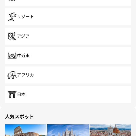
リゾート
アジア
中近東
アフリカ
日本
人気スポット