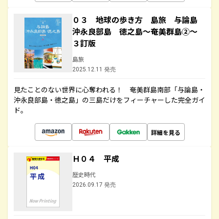
０３ 地球の歩き方 島旅 与論島
沖永良部島 徳之島～奄美群島②～
３訂版
島旅
2025.12.11 発売
見たことのない世界に心奪われる！ 奄美群島南部「与論島・
沖永良部島・徳之島」の三島だけをフィーチャーした完全ガイ
ド。
詳細を見る
Ｈ０４ 平成
歴史時代
2026.09.17 発売