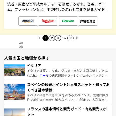
渋谷・原宿など平成カルチャーを象徴する街や、音楽、ゲー
ム、ファッションなど、平成時代の流行と文化を巡るガイド。
詳細を見る
…
1
2
3
9
AD
AD
人気の国と地域から探す
イタリア
イタリアは歴史、文化、グルメ、自然と多彩な魅力にあふ
れた国。
ローマ
の古代遺跡やフィレンツェのルネッサンス
美術、ヴェネツィアの運河など、歴史あるスポットはもち
スペインの観光ポイントと人気スポット・知ってお
ろん、トスカーナの美しい田園風景やアマルフィ海岸の絶
景など、自然景観も見逃せない。観光の合間には、本場の
くべき基本情報
ピザやパスタなど、絶品のイタリア料理を堪能することも
イベリア半島のほぼ80％を占めるスペインは、太陽が降り
できる。朝目覚めてから夜眠るまで、すべての瞬間を楽し
注ぐ地中海沿岸から雄大なピレネー山脈まで、多彩な自然
ませてくれるイタリアで、忘れられない旅をしてみよう！
と文化が詰まったヨーロッパ屈指の旅行先だ。多様な地域
なお、新着のイタリア情報は
コンテンツ一覧
を参照してほ
フランスの基本情報と観光ガイド・有名観光スポ
文化が根付くこの国では、情熱的なフラメンコ、熱気あふ
しい。
れる闘牛、そして美味しいタパスが生活の一部となってい
ット