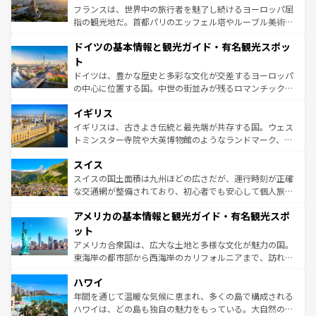
る。首都マドリードの洗練された雰囲気や、バルセロナの
フランスは、世界中の旅行者を魅了し続けるヨーロッパ屈
アートに溢れた街角から、地方では古代ローマ遺跡や中世
指の観光地だ。首都パリのエッフェル塔やルーブル美術館
の城塞都市、穏やかなビーチリゾートまで多彩な表情を見
といった象徴的なスポットから、田舎町の古風な美しさま
せる。地方によって風土や気候が異なるスペインはその個
ドイツの基本情報と観光ガイド・有名観光スポッ
で、幅広い魅力が詰まっている。華麗な宮殿、歴史的な大
性で訪れる人を魅了する。 なお、新着のスペイン情報は
コ
聖堂、美しいビーチ、そして豊かな自然が、訪れる者を心
ト
ンテンツ一覧
を参照してほしい。
から魅了する。また、フランスは美食の国としても知ら
ドイツは、豊かな歴史と多彩な文化が交差するヨーロッパ
れ、フランス料理はユネスコ無形文化遺産にも登録されて
の中心に位置する国。中世の街並みが残るロマンチック街
いる。シャンパンの発祥地であるランス、プロヴァンスの
道から、未来を先取りするようなモダンな都市まで多様な
香り高いラベンダー畑など、多彩な楽しみ方が可能だ。さ
イギリス
顔を持つこの国は、どこを歩いても飽きることがない。ベ
らに、パリ以外の地域にも魅力が溢れており、どの街角に
ルリンの文化的活気、バイエルン州のアルプスの絶景、そ
イギリスは、古きよき伝統と最先端が共存する国。ウェス
も豊かな歴史と文化が息づいている。パリ以外の個性あふ
してライン川沿いのワイン畑といった風景は必見。ビール
トミンスター寺院や大英博物館のようなランドマーク、歴
れる地方に足を運ぶとそれぞれで全く異なる文化を体験で
とソーセージを味わいながら地元の人と過ごす楽しい時間
史ある大学都市、美しい丘陵地帯や牧歌的な風景など、エ
きるだろう。 なお、新着のフランス情報は
コンテンツ一覧
スイス
は、お酒好きな人にはぜひ体験してほしい。 なお、新着の
リアごとに異なる魅力がある。また、優雅なアフタヌーン
を参照してほしい。
ドイツ情報は
コンテンツ一覧
を参照してほしい。
ティー、ビール好きにはたまらない英国パブ、サッカー観
スイスの国土面積は九州ほどの広さだが、運行時刻が正確
戦など、本場だからこそできる体験も豊富。イギリスを旅
な交通網が整備されており、初心者でも安心して個人旅行
して楽しみつくそう。 なお、新着のイギリス情報は
コンテ
を楽しめる。日本同様に時刻表どおりの旅が可能だ。中世
アメリカの基本情報と観光ガイド・有名観光スポ
ンツ一覧
を参照してほしい。
の建物がそのまま残る町や、スイスならではのユニークな
博物館もあり、アルプス観光だけでなく町歩きも満喫する
ット
ことができる。国民の所得が高いため物価も高いが、旅行
アメリカ合衆国は、広大な土地と多様な文化が魅力の国。
者向けの交通パス提供のサービスもあり、うまく活用すれ
東海岸の都市部から西海岸のカリフォルニアまで、訪れる
ば市内交通費無料で観光を楽しむこともできる。 なお、新
場所ごとに異なる風景と体験が待っている。ニューヨーク
着のスイス情報は
コンテンツ一覧
を参照してほしい。
ハワイ
のような巨大都市は、観光、ショッピング、エンターテイ
ンメントが詰まった刺激的なスポットだ。一方、アメリカ
年間を通じて温暖な気候に恵まれ、多くの島で構成される
西部には大自然が広がり、グランドキャニオンやイエロー
ハワイは、どの島も独自の魅力をもっている。大自然の神