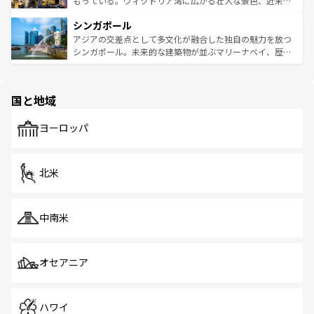
もっている。ヴィクトリア湾に広がる壮大な景色、近未来
るはずだ。 なお、新着のベトナム情報は
コンテンツ一覧
を
は世界的に有名で、屋台から高級レストランまで味覚を刺
的なアートスポット、そして歴史と現代が融合した町並
参照してほしい。
シンガポール
激する。気候は一年中温暖で、どの季節にも異なる楽しみ
み、どこを訪れても感動するはず。観光スポットが密集し
が待っている。親しみやすいタイの人々、仏教を中心とし
ており、効率よく見どころを回れるのも魅力。息をのむよ
アジアの交差点として多文化が融合した独自の魅力を放つ
た文化、そして多様な観光資源が、訪れる旅人を魅了し続
うな絶景から文化的な体験まで、香港を存分に楽しみ尽く
シンガポール。未来的な建築物が並ぶマリーナベイ、歴史
ける。 なお、新着のタイ情報は
コンテンツ一覧
を参照して
そう。 なお、新着の香港情報は
コンテンツ一覧
を参照して
と伝統を感じられるエスニックタウン、多数の緑豊かな公
ほしい。
ほしい。
園や自然保護区など、自然が調和した近代的な景観と文化
の多様性あふれるカラフルな町は、どこを歩いても新しい
国と地域
発見がある。さらに、治安のよさや充実した公共交通機関
も、旅行者にとっては魅力的なポイント。グルメも豊富
で、ホーカーズは地元の風情を楽しめる外せないスポット
ヨーロッパ
だ。訪れる人を飽きさせないシンガポールで、多様な魅力
を体感しよう。 なお、新着のシンガポール情報は
コンテン
ツ一覧
を参照してほしい。
北米
中南米
オセアニア
ハワイ