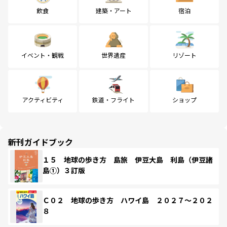
飲食
建築・アート
宿泊
イベント・観戦
世界遺産
リゾート
アクティビティ
鉄道・フライト
ショップ
新刊ガイドブック
１５ 地球の歩き方 島旅 伊豆大島 利島（伊豆諸
島①）３訂版
Ｃ０２ 地球の歩き方 ハワイ島 ２０２７～２０２
８