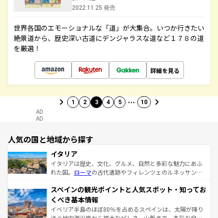
2022.11.25 発売
世界各国のエモーショナルな「道」が大集合。いつか行きたい
絶景道から、歴史深い古道にデンジャラスな道など１７８の道
を厳選！
詳細を見る
…
1
2
3
4
5
10
AD
AD
人気の国と地域から探す
イタリア
イタリアは歴史、文化、グルメ、自然と多彩な魅力にあふ
れた国。
ローマ
の古代遺跡やフィレンツェのルネッサンス
美術、ヴェネツィアの運河など、歴史あるスポットはもち
スペインの観光ポイントと人気スポット・知ってお
ろん、トスカーナの美しい田園風景やアマルフィ海岸の絶
景など、自然景観も見逃せない。観光の合間には、本場の
くべき基本情報
ピザやパスタなど、絶品のイタリア料理を堪能することも
イベリア半島のほぼ80％を占めるスペインは、太陽が降り
できる。朝目覚めてから夜眠るまで、すべての瞬間を楽し
注ぐ地中海沿岸から雄大なピレネー山脈まで、多彩な自然