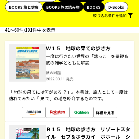
BOOKS 旅と健康
BOOKS 旅の読み物
BOOKS
D-Books
絞り込み条件を追加
41〜60件/191件中 を表示
Ｗ１５ 地球の果ての歩き方
一度は行きたい世界の「端っこ」を景観＆
旅の雑学とともに解説
旅の図鑑
2022.03.11 発売
「 地球の果てには何がある ？」。本書は、旅人として一度は
訪れてみたい「 果 て」の地を紹介するものです。
詳細を見る
Ｒ１５ 地球の歩き方 リゾートスタ
イル セブ＆ボラカイ ボホール シ