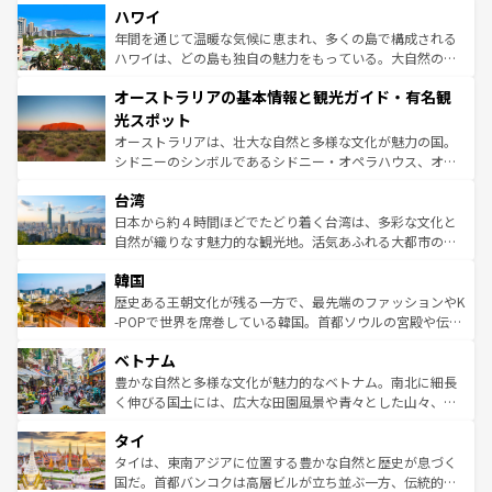
着のスイス情報は
コンテンツ一覧
を参照してほしい。
ハワイ
のような巨大都市は、観光、ショッピング、エンターテイ
ンメントが詰まった刺激的なスポットだ。一方、アメリカ
年間を通じて温暖な気候に恵まれ、多くの島で構成される
西部には大自然が広がり、グランドキャニオンやイエロー
ハワイは、どの島も独自の魅力をもっている。大自然の神
ストーン国立公園といった絶景が堪能できる。さらに、南
秘を感じたいなら、火山が生み出した壮大な景観を誇るハ
オーストラリアの基本情報と観光ガイド・有名観
部のニューオーリンズでは、音楽と美食が融合した独特の
ワイ島は見逃せない。また、定番の観光地といえばオアフ
文化が魅力。旅行者はアメリカの各地域で異なる魅力を楽
島だが、静かな自然を求めるならマウイ島やカウアイ島が
光スポット
しみながら、その多様性と豊かな歴史を感じることができ
おすすめ。エメラルドグリーンに輝く海をはじめ、豊かな
オーストラリアは、壮大な自然と多様な文化が魅力の国。
るだろう。車でのロードトリップや列車の旅も、アメリカ
文化や歴史が息づいている。「アロハスピリット」と呼ば
シドニーのシンボルであるシドニー・オペラハウス、オー
ならではの贅沢な旅のスタイルだ。 なお、新着のアメリカ
れるおもてなしの心で訪れる人々を迎えてくれるハワイの
ストラリア東海岸北部に広がる大サンゴ礁地帯グレートバ
情報は
コンテンツ一覧
を参照してほしい。
人々、おいしいローカルフードやハワイアンミュージッ
台湾
リアリーフや大陸中央部にそびえるウルル（エアーズロッ
ク、伝統的なフラダンスなど、すべてがハワイの魅力を彩
ク）、タスマニアの美しい原生林やケアンズの熱帯雨林な
日本から約４時間ほどでたどり着く台湾は、多彩な文化と
っている。訪れるたびに新しい発見と感動が待っているハ
ど、見どころがたくさん。また、カフェやワイン、オージ
自然が織りなす魅力的な観光地。活気あふれる大都市の台
ワイを、存分に味わってほしい。 なお、新着のハワイ情報
ービーフなどの食文化も豊かで、美味しいものであふれて
北やノスタルジックな町並みが人気な九份（ジォウフェ
は
コンテンツ一覧
を参照してほしい。
韓国
いる。アクティビティも充実しており、サーフィンやダイ
ン）、静ひつな山岳地帯である台湾東部など、都市の喧騒
ビング、ハイキングなど、アウトドア好きにはたまらな
と山間の静けさが共存しており、訪れる人に新しい発見と
歴史ある王朝文化が残る一方で、最先端のファッションやK
い。オーストラリアの多彩な魅力を存分に味わいつくそ
驚きをもたらしてくれる。また、奥深い台湾の食文化も魅
-POPで世界を席巻している韓国。首都ソウルの宮殿や伝統
う。 なお、新着のオーストラリア情報は
コンテンツ一覧
を
力で、夜市などの屋台グルメから高級料理、ヘルシーで美
家屋が並ぶエリアでは韓国の歴史と文化に浸ることがで
参照してほしい。
ベトナム
容にもいいと評判のスイーツなど、バラエティ豊かな料理
き、地方に足を延ばせば四季折々の自然美を楽しむことが
が味わえる。 なお、新着の台湾情報は
コンテンツ一覧
を参
できる。そして、キムチや焼肉、絶品のストリートフード
豊かな自然と多様な文化が魅力的なベトナム。南北に細長
照してほしい。
まで、さまざまな韓国料理が待っている。夜には、韓国な
く伸びる国土には、広大な田園風景や青々とした山々、世
らではのナイトライフも堪能できる。あたたかいホスピタ
界遺産に登録された壮大な自然景観が点在し、都市部では
タイ
リティに包まれながら、韓国の多彩な魅力を心ゆくまで味
急速な発展と共に伝統が息づく。ハノイの古い町並みやホ
わってみてほしい。 なお、新着の韓国情報は
コンテンツ一
ーチミン市のフランス統治時代の建物も、独特の雰囲気を
タイは、東南アジアに位置する豊かな自然と歴史が息づく
覧
を参照してほしい。
醸し出している。また、バラエティの豊かさとおいしさで
国だ。首都バンコクは高層ビルが立ち並ぶ一方、伝統的な