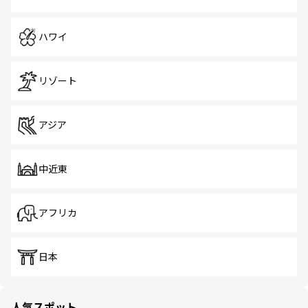
ハワイ
リゾート
アジア
中近東
アフリカ
日本
人気スポット