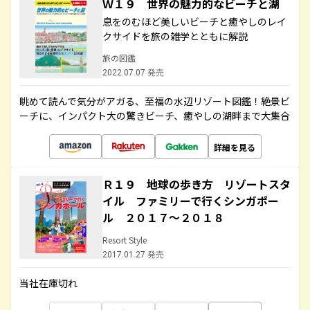
Ｗ１９ 世界の魅力的なビーチと湖
息をのむほど美しいビーチと癒やしのレイ
クサイドを旅の雑学とともに解説
旅の図鑑
2022.07.07 発売
眺めて読んで気分がアガる、至福の水辺リゾート図鑑！絶景ビ
ーチに、インパクト大の驚きビーチ、癒やしの湖畔まで大集合
詳細を見る
Ｒ１９ 地球の歩き方 リゾートスタ
イル ファミリーで行くシンガポー
ル ２０１７～２０１８
Resort Style
2017.01.27 発売
当社在庫切れ