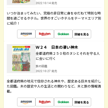
2022.10.14 発売
いつか泊まってみたい、究極の非日常に身をゆだねて特別な時
間を過ごせるホテル。世界のすごいホテルをテーマ×エリア別
に紹介！
詳細を見る
Ｗ２４ 日本の凄い神木
全都道府県２５０柱のヌシとそれを守る人
に会いに行く
旅の図鑑
2022.10.27 発売
全都道府県の地元で信仰される神木や、歴史ある巨木を紹介し
た図鑑。木の歴史や人の生活との関わりなど、木と旅の情報満
載。
詳細を見る