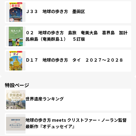
Ｊ３３ 地球の歩き方 墨田区
０２ 地球の歩き方 島旅 奄美大島 喜界島 加計
呂麻島（奄美群島１） ５訂版
Ｄ１７ 地球の歩き方 タイ ２０２７～２０２８
特設ページ
世界遺産ランキング
地球の歩き方 meets クリストファー・ノーラン監督
最新作『オデュッセイア』