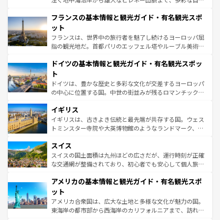
ませてくれるイタリアで、忘れられない旅をしてみよう！
と文化が詰まったヨーロッパ屈指の旅行先だ。多様な地域
なお、新着のイタリア情報は
コンテンツ一覧
を参照してほ
フランスの基本情報と観光ガイド・有名観光スポ
文化が根付くこの国では、情熱的なフラメンコ、熱気あふ
しい。
れる闘牛、そして美味しいタパスが生活の一部となってい
ット
る。首都マドリードの洗練された雰囲気や、バルセロナの
フランスは、世界中の旅行者を魅了し続けるヨーロッパ屈
アートに溢れた街角から、地方では古代ローマ遺跡や中世
指の観光地だ。首都パリのエッフェル塔やルーブル美術館
の城塞都市、穏やかなビーチリゾートまで多彩な表情を見
といった象徴的なスポットから、田舎町の古風な美しさま
せる。地方によって風土や気候が異なるスペインはその個
ドイツの基本情報と観光ガイド・有名観光スポッ
で、幅広い魅力が詰まっている。華麗な宮殿、歴史的な大
性で訪れる人を魅了する。 なお、新着のスペイン情報は
コ
聖堂、美しいビーチ、そして豊かな自然が、訪れる者を心
ト
ンテンツ一覧
を参照してほしい。
から魅了する。また、フランスは美食の国としても知ら
ドイツは、豊かな歴史と多彩な文化が交差するヨーロッパ
れ、フランス料理はユネスコ無形文化遺産にも登録されて
の中心に位置する国。中世の街並みが残るロマンチック街
いる。シャンパンの発祥地であるランス、プロヴァンスの
道から、未来を先取りするようなモダンな都市まで多様な
香り高いラベンダー畑など、多彩な楽しみ方が可能だ。さ
イギリス
顔を持つこの国は、どこを歩いても飽きることがない。ベ
らに、パリ以外の地域にも魅力が溢れており、どの街角に
ルリンの文化的活気、バイエルン州のアルプスの絶景、そ
イギリスは、古きよき伝統と最先端が共存する国。ウェス
も豊かな歴史と文化が息づいている。パリ以外の個性あふ
してライン川沿いのワイン畑といった風景は必見。ビール
トミンスター寺院や大英博物館のようなランドマーク、歴
れる地方に足を運ぶとそれぞれで全く異なる文化を体験で
とソーセージを味わいながら地元の人と過ごす楽しい時間
史ある大学都市、美しい丘陵地帯や牧歌的な風景など、エ
きるだろう。 なお、新着のフランス情報は
コンテンツ一覧
スイス
は、お酒好きな人にはぜひ体験してほしい。 なお、新着の
リアごとに異なる魅力がある。また、優雅なアフタヌーン
を参照してほしい。
ドイツ情報は
コンテンツ一覧
を参照してほしい。
ティー、ビール好きにはたまらない英国パブ、サッカー観
スイスの国土面積は九州ほどの広さだが、運行時刻が正確
戦など、本場だからこそできる体験も豊富。イギリスを旅
な交通網が整備されており、初心者でも安心して個人旅行
して楽しみつくそう。 なお、新着のイギリス情報は
コンテ
を楽しめる。日本同様に時刻表どおりの旅が可能だ。中世
アメリカの基本情報と観光ガイド・有名観光スポ
ンツ一覧
を参照してほしい。
の建物がそのまま残る町や、スイスならではのユニークな
博物館もあり、アルプス観光だけでなく町歩きも満喫する
ット
ことができる。国民の所得が高いため物価も高いが、旅行
アメリカ合衆国は、広大な土地と多様な文化が魅力の国。
者向けの交通パス提供のサービスもあり、うまく活用すれ
東海岸の都市部から西海岸のカリフォルニアまで、訪れる
ば市内交通費無料で観光を楽しむこともできる。 なお、新
場所ごとに異なる風景と体験が待っている。ニューヨーク