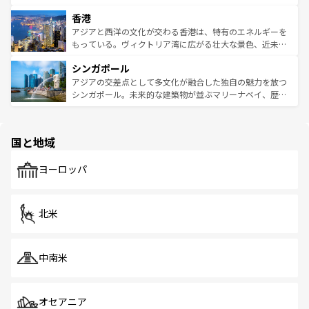
世界中の食通を魅了してやまないベトナム料理も魅力のひ
寺院や市場がいたるところに点在し、古きよき文化と現代
香港
とつ。フォーやバインミー、ベトナムコーヒーなどは、ぜ
の活気が交差している。北部ではチェンマイなどの山岳地
ひ現地で味わいたい。どの地域を訪れてもあたたかい人々
帯で自然と触れ合い、南部ではプーケットやクラビの美し
アジアと西洋の文化が交わる香港は、特有のエネルギーを
が旅行者を迎えてくれるので、きっと忘れられない旅にな
いビーチでリゾート気分を楽しむことができる。タイ料理
もっている。ヴィクトリア湾に広がる壮大な景色、近未来
るはずだ。 なお、新着のベトナム情報は
コンテンツ一覧
を
は世界的に有名で、屋台から高級レストランまで味覚を刺
的なアートスポット、そして歴史と現代が融合した町並
参照してほしい。
シンガポール
激する。気候は一年中温暖で、どの季節にも異なる楽しみ
み、どこを訪れても感動するはず。観光スポットが密集し
が待っている。親しみやすいタイの人々、仏教を中心とし
ており、効率よく見どころを回れるのも魅力。息をのむよ
アジアの交差点として多文化が融合した独自の魅力を放つ
た文化、そして多様な観光資源が、訪れる旅人を魅了し続
うな絶景から文化的な体験まで、香港を存分に楽しみ尽く
シンガポール。未来的な建築物が並ぶマリーナベイ、歴史
ける。 なお、新着のタイ情報は
コンテンツ一覧
を参照して
そう。 なお、新着の香港情報は
コンテンツ一覧
を参照して
と伝統を感じられるエスニックタウン、多数の緑豊かな公
ほしい。
ほしい。
園や自然保護区など、自然が調和した近代的な景観と文化
の多様性あふれるカラフルな町は、どこを歩いても新しい
国と地域
発見がある。さらに、治安のよさや充実した公共交通機関
も、旅行者にとっては魅力的なポイント。グルメも豊富
で、ホーカーズは地元の風情を楽しめる外せないスポット
ヨーロッパ
だ。訪れる人を飽きさせないシンガポールで、多様な魅力
を体感しよう。 なお、新着のシンガポール情報は
コンテン
ツ一覧
を参照してほしい。
北米
中南米
オセアニア