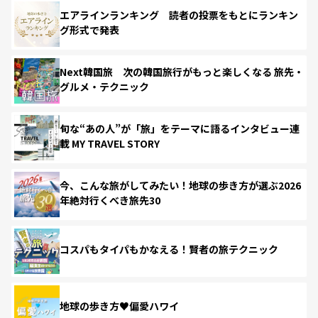
エアラインランキング 読者の投票をもとにランキン
グ形式で発表
Next韓国旅 次の韓国旅行がもっと楽しくなる 旅先・
グルメ・テクニック
旬な“あの人”が「旅」をテーマに語るインタビュー連
載 MY TRAVEL STORY
今、こんな旅がしてみたい！地球の歩き方が選ぶ2026
年絶対行くべき旅先30
コスパもタイパもかなえる！賢者の旅テクニック
地球の歩き方♥偏愛ハワイ