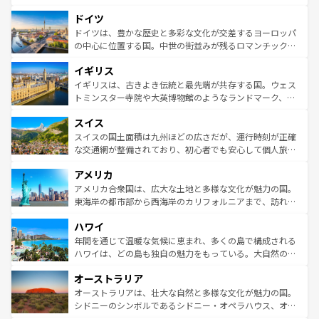
の城塞都市、穏やかなビーチリゾートまで多彩な表情を見
といった象徴的なスポットから、田舎町の古風な美しさま
せる。地方によって風土や気候が異なるスペインはその個
ドイツ
で、幅広い魅力が詰まっている。華麗な宮殿、歴史的な大
性で訪れる人を魅了する。 なお、新着のスペイン情報は
コ
聖堂、美しいビーチ、そして豊かな自然が、訪れる者を心
ドイツは、豊かな歴史と多彩な文化が交差するヨーロッパ
ンテンツ一覧
を参照してほしい。
から魅了する。また、フランスは美食の国としても知ら
の中心に位置する国。中世の街並みが残るロマンチック街
れ、フランス料理はユネスコ無形文化遺産にも登録されて
道から、未来を先取りするようなモダンな都市まで多様な
イギリス
いる。シャンパンの発祥地であるランス、プロヴァンスの
顔を持つこの国は、どこを歩いても飽きることがない。ベ
香り高いラベンダー畑など、多彩な楽しみ方が可能だ。さ
ルリンの文化的活気、バイエルン州のアルプスの絶景、そ
イギリスは、古きよき伝統と最先端が共存する国。ウェス
らに、パリ以外の地域にも魅力が溢れており、どの街角に
してライン川沿いのワイン畑といった風景は必見。ビール
トミンスター寺院や大英博物館のようなランドマーク、歴
も豊かな歴史と文化が息づいている。パリ以外の個性あふ
とソーセージを味わいながら地元の人と過ごす楽しい時間
史ある大学都市、美しい丘陵地帯や牧歌的な風景など、エ
れる地方に足を運ぶとそれぞれで全く異なる文化を体験で
スイス
は、お酒好きな人にはぜひ体験してほしい。 なお、新着の
リアごとに異なる魅力がある。また、優雅なアフタヌーン
きるだろう。 なお、新着のフランス情報は
コンテンツ一覧
ドイツ情報は
コンテンツ一覧
を参照してほしい。
ティー、ビール好きにはたまらない英国パブ、サッカー観
スイスの国土面積は九州ほどの広さだが、運行時刻が正確
を参照してほしい。
戦など、本場だからこそできる体験も豊富。イギリスを旅
な交通網が整備されており、初心者でも安心して個人旅行
して楽しみつくそう。 なお、新着のイギリス情報は
コンテ
を楽しめる。日本同様に時刻表どおりの旅が可能だ。中世
アメリカ
ンツ一覧
を参照してほしい。
の建物がそのまま残る町や、スイスならではのユニークな
博物館もあり、アルプス観光だけでなく町歩きも満喫する
アメリカ合衆国は、広大な土地と多様な文化が魅力の国。
ことができる。国民の所得が高いため物価も高いが、旅行
東海岸の都市部から西海岸のカリフォルニアまで、訪れる
者向けの交通パス提供のサービスもあり、うまく活用すれ
場所ごとに異なる風景と体験が待っている。ニューヨーク
ハワイ
ば市内交通費無料で観光を楽しむこともできる。 なお、新
のような巨大都市は、観光、ショッピング、エンターテイ
着のスイス情報は
コンテンツ一覧
を参照してほしい。
ンメントが詰まった刺激的なスポットだ。一方、アメリカ
年間を通じて温暖な気候に恵まれ、多くの島で構成される
西部には大自然が広がり、グランドキャニオンやイエロー
ハワイは、どの島も独自の魅力をもっている。大自然の神
ストーン国立公園といった絶景が堪能できる。さらに、南
秘を感じたいなら、火山が生み出した壮大な景観を誇るハ
オーストラリア
部のニューオーリンズでは、音楽と美食が融合した独特の
ワイ島は見逃せない。また、定番の観光地といえばオアフ
文化が魅力。旅行者はアメリカの各地域で異なる魅力を楽
島だが、静かな自然を求めるならマウイ島やカウアイ島が
オーストラリアは、壮大な自然と多様な文化が魅力の国。
しみながら、その多様性と豊かな歴史を感じることができ
おすすめ。エメラルドグリーンに輝く海をはじめ、豊かな
シドニーのシンボルであるシドニー・オペラハウス、オー
るだろう。車でのロードトリップや列車の旅も、アメリカ
文化や歴史が息づいている。「アロハスピリット」と呼ば
ストラリア東海岸北部に広がる大サンゴ礁地帯グレートバ