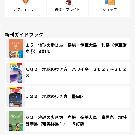
アクティビティ
鉄道・フライト
ショップ
新刊ガイドブック
１５ 地球の歩き方 島旅 伊豆大島 利島（伊豆諸
島①）３訂版
Ｃ０２ 地球の歩き方 ハワイ島 ２０２７～２０２
８
Ｊ３３ 地球の歩き方 墨田区
０２ 地球の歩き方 島旅 奄美大島 喜界島 加計
呂麻島（奄美群島１） ５訂版