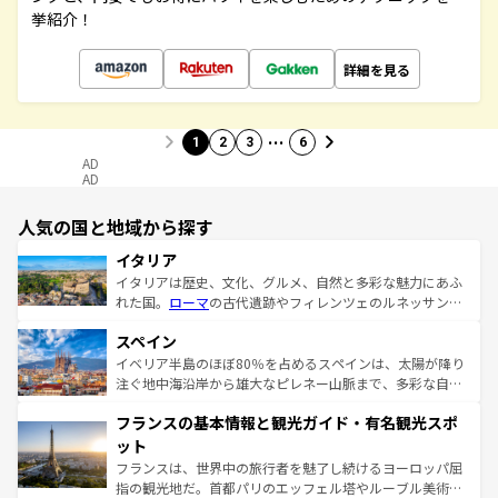
挙紹介！
詳細を見る
…
1
2
3
6
AD
AD
人気の国と地域から探す
イタリア
イタリアは歴史、文化、グルメ、自然と多彩な魅力にあふ
れた国。
ローマ
の古代遺跡やフィレンツェのルネッサンス
美術、ヴェネツィアの運河など、歴史あるスポットはもち
スペイン
ろん、トスカーナの美しい田園風景やアマルフィ海岸の絶
景など、自然景観も見逃せない。観光の合間には、本場の
イベリア半島のほぼ80％を占めるスペインは、太陽が降り
ピザやパスタなど、絶品のイタリア料理を堪能することも
注ぐ地中海沿岸から雄大なピレネー山脈まで、多彩な自然
できる。朝目覚めてから夜眠るまで、すべての瞬間を楽し
と文化が詰まったヨーロッパ屈指の旅行先だ。多様な地域
フランスの基本情報と観光ガイド・有名観光スポ
ませてくれるイタリアで、忘れられない旅をしてみよう！
文化が根付くこの国では、情熱的なフラメンコ、熱気あふ
なお、新着のイタリア情報は
コンテンツ一覧
を参照してほ
れる闘牛、そして美味しいタパスが生活の一部となってい
ット
しい。
る。首都マドリードの洗練された雰囲気や、バルセロナの
フランスは、世界中の旅行者を魅了し続けるヨーロッパ屈
アートに溢れた街角から、地方では古代ローマ遺跡や中世
指の観光地だ。首都パリのエッフェル塔やルーブル美術館