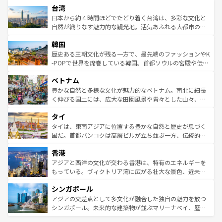
ならではの贅沢な旅のスタイルだ。 なお、新着のアメリカ
台湾
れるおもてなしの心で訪れる人々を迎えてくれるハワイの
リアリーフや大陸中央部にそびえるウルル（エアーズロッ
情報は
コンテンツ一覧
を参照してほしい。
人々、おいしいローカルフードやハワイアンミュージッ
ク）、タスマニアの美しい原生林やケアンズの熱帯雨林な
日本から約４時間ほどでたどり着く台湾は、多彩な文化と
ク、伝統的なフラダンスなど、すべてがハワイの魅力を彩
ど、見どころがたくさん。また、カフェやワイン、オージ
自然が織りなす魅力的な観光地。活気あふれる大都市の台
っている。訪れるたびに新しい発見と感動が待っているハ
ービーフなどの食文化も豊かで、美味しいものであふれて
北やノスタルジックな町並みが人気な九份（ジォウフェ
ワイを、存分に味わってほしい。 なお、新着のハワイ情報
韓国
いる。アクティビティも充実しており、サーフィンやダイ
ン）、静ひつな山岳地帯である台湾東部など、都市の喧騒
は
コンテンツ一覧
を参照してほしい。
ビング、ハイキングなど、アウトドア好きにはたまらな
と山間の静けさが共存しており、訪れる人に新しい発見と
歴史ある王朝文化が残る一方で、最先端のファッションやK
い。オーストラリアの多彩な魅力を存分に味わいつくそ
驚きをもたらしてくれる。また、奥深い台湾の食文化も魅
-POPで世界を席巻している韓国。首都ソウルの宮殿や伝統
う。 なお、新着のオーストラリア情報は
コンテンツ一覧
を
力で、夜市などの屋台グルメから高級料理、ヘルシーで美
家屋が並ぶエリアでは韓国の歴史と文化に浸ることがで
参照してほしい。
ベトナム
容にもいいと評判のスイーツなど、バラエティ豊かな料理
き、地方に足を延ばせば四季折々の自然美を楽しむことが
が味わえる。 なお、新着の台湾情報は
コンテンツ一覧
を参
できる。そして、キムチや焼肉、絶品のストリートフード
豊かな自然と多様な文化が魅力的なベトナム。南北に細長
照してほしい。
まで、さまざまな韓国料理が待っている。夜には、韓国な
く伸びる国土には、広大な田園風景や青々とした山々、世
らではのナイトライフも堪能できる。あたたかいホスピタ
界遺産に登録された壮大な自然景観が点在し、都市部では
タイ
リティに包まれながら、韓国の多彩な魅力を心ゆくまで味
急速な発展と共に伝統が息づく。ハノイの古い町並みやホ
わってみてほしい。 なお、新着の韓国情報は
コンテンツ一
ーチミン市のフランス統治時代の建物も、独特の雰囲気を
タイは、東南アジアに位置する豊かな自然と歴史が息づく
覧
を参照してほしい。
醸し出している。また、バラエティの豊かさとおいしさで
国だ。首都バンコクは高層ビルが立ち並ぶ一方、伝統的な
世界中の食通を魅了してやまないベトナム料理も魅力のひ
寺院や市場がいたるところに点在し、古きよき文化と現代
香港
とつ。フォーやバインミー、ベトナムコーヒーなどは、ぜ
の活気が交差している。北部ではチェンマイなどの山岳地
ひ現地で味わいたい。どの地域を訪れてもあたたかい人々
帯で自然と触れ合い、南部ではプーケットやクラビの美し
アジアと西洋の文化が交わる香港は、特有のエネルギーを
が旅行者を迎えてくれるので、きっと忘れられない旅にな
いビーチでリゾート気分を楽しむことができる。タイ料理
もっている。ヴィクトリア湾に広がる壮大な景色、近未来
るはずだ。 なお、新着のベトナム情報は
コンテンツ一覧
を
は世界的に有名で、屋台から高級レストランまで味覚を刺
的なアートスポット、そして歴史と現代が融合した町並
参照してほしい。
シンガポール
激する。気候は一年中温暖で、どの季節にも異なる楽しみ
み、どこを訪れても感動するはず。観光スポットが密集し
が待っている。親しみやすいタイの人々、仏教を中心とし
ており、効率よく見どころを回れるのも魅力。息をのむよ
アジアの交差点として多文化が融合した独自の魅力を放つ
た文化、そして多様な観光資源が、訪れる旅人を魅了し続
うな絶景から文化的な体験まで、香港を存分に楽しみ尽く
シンガポール。未来的な建築物が並ぶマリーナベイ、歴史
ける。 なお、新着のタイ情報は
コンテンツ一覧
を参照して
そう。 なお、新着の香港情報は
コンテンツ一覧
を参照して
と伝統を感じられるエスニックタウン、多数の緑豊かな公