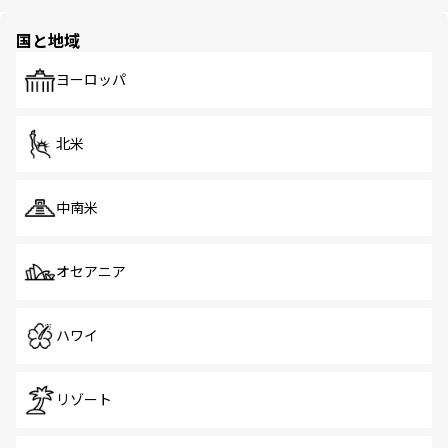
ほしい。
ほしい。
園や自然保護区など、自然が調和した近代的な景観と文化
の多様性あふれるカラフルな町は、どこを歩いても新しい
国と地域
発見がある。さらに、治安のよさや充実した公共交通機関
も、旅行者にとっては魅力的なポイント。グルメも豊富
で、ホーカーズは地元の風情を楽しめる外せないスポット
ヨーロッパ
だ。訪れる人を飽きさせないシンガポールで、多様な魅力
を体感しよう。 なお、新着のシンガポール情報は
コンテン
ツ一覧
を参照してほしい。
北米
中南米
オセアニア
ハワイ
リゾート