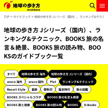
TOP
ガイドブック
地球の歩き方 Jシリーズ（国内）、ランキング&テクニック
地球の歩き方 Jシリーズ（国内）、ラ
ンキング&テクニック、BOOKS 旅の名
言＆絶景、BOOKS 旅の読み物、BOO
KSのガイドブック一覧
すべて
地球の歩き方 海外
地球の歩き方 Jシリーズ（国内）
aruco 海外
aruco 国内
Plat
ランキング&テクニック
Resort Style
島旅
御朱印
歴史時代
旅の図鑑
BOOKS スペシャルコラボ
BOOKS 旅の名言＆絶景
BOOKS 旅と健康
BOOKS 旅の読み物
BOOKS
D-Books