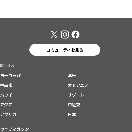
コミュニティを見る
国と地域
ヨーロッパ
北米
中南米
オセアニア
ハワイ
リゾート
アジア
中近東
アフリカ
日本
ウェブマガジン