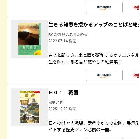
生きる知恵を授かるアラブのことばと絶
BOOKS 旅の名言＆絶景
2022.07.14 発売
古きと新しき、東と西が調和するオリエンタ
生を輝かせる名言と癒やしの絶景集！
Ｈ０１ 戦国
歴史時代
2025.10.23 発売
日本の城や古戦場、武将ゆかりの史跡、展示
イドする歴史ファン必携の一冊。