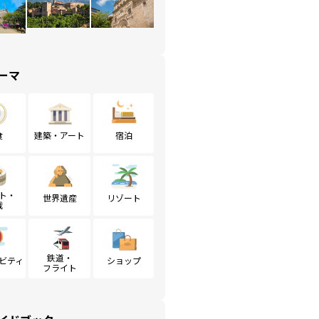
ーマ
食
建築・アート
宿泊
ト・
世界遺産
リゾート
戦
鉄道・
ビティ
ショップ
フライト