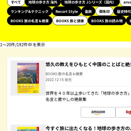
すべて
地球の歩き方 海外
地球の歩き方 Jシリーズ（国内）
aru
ランキング&テクニック
Resort Style
島旅
御朱印
歴史時代
BOOKS 旅の名言＆絶景
BOOKS 旅と健康
BOOKS 旅の読み物
1〜20件/192件中 を表示
悠久の教えをひもとく中国のことばと絶
BOOKS 旅の名言＆絶景
2022.12.15 発売
世界を４０年以上歩いてきた「地球の歩き方
名言と癒やしの絶景集
今すぐ旅に出たくなる！地球の歩き方の