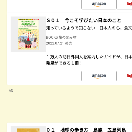
Ｓ０１ 今こそ学びたい日本のこと
知っているようで知らない 日本人の心、食
BOOKS 旅の読み物
2022.07.21 発売
１万人の訪日外国人を案内したガイドが、日
発見ができる１冊！
AD
０１ 地球の歩き方 島旅 五島列島 