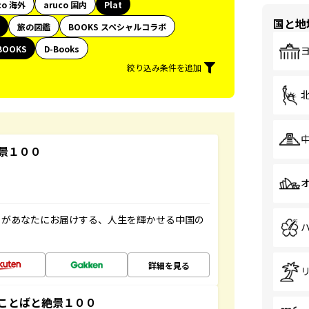
co 海外
aruco 国内
Plat
国と地
旅の図鑑
BOOKS スペシャルコラボ
BOOKS
D-Books
絞り込み条件を追加
景１００
」があなたにお届けする、人生を輝かせる中国の
詳細を見る
ことばと絶景１００