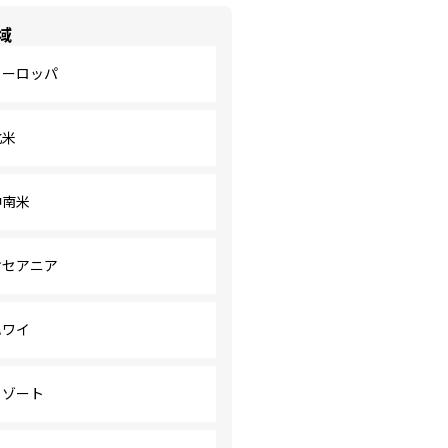
域
ヨーロッパ
北米
中南米
オセアニア
ハワイ
リゾート