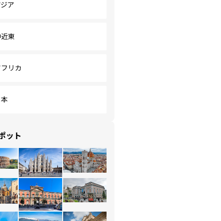
アジア
中近東
アフリカ
日本
ポット