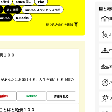
co 海外
aruco 国内
Plat
国と地
代
旅の図鑑
BOOKS スペシャルコラボ
BOOKS
D-Books
絞り込み条件を追加
景１００
」があなたにお届けする、人生を輝かせる中国の
詳細を見る
ことばと絶景１００