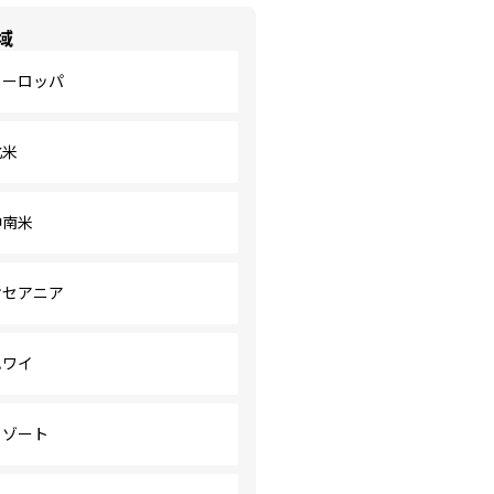
域
ヨーロッパ
北米
中南米
オセアニア
ハワイ
リゾート