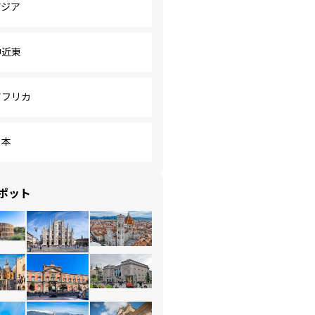
アジア
中近東
アフリカ
日本
ポット