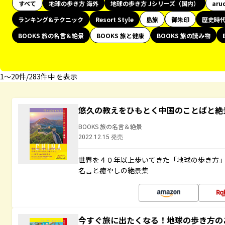
すべて
地球の歩き方 海外
地球の歩き方 Jシリーズ（国内）
aru
ランキング&テクニック
Resort Style
島旅
御朱印
歴史時
BOOKS 旅の名言＆絶景
BOOKS 旅と健康
BOOKS 旅の読み物
1〜20件/283件中 を表示
悠久の教えをひもとく中国のことばと絶
BOOKS 旅の名言＆絶景
2022.12.15 発売
世界を４０年以上歩いてきた「地球の歩き方
名言と癒やしの絶景集
今すぐ旅に出たくなる！地球の歩き方の