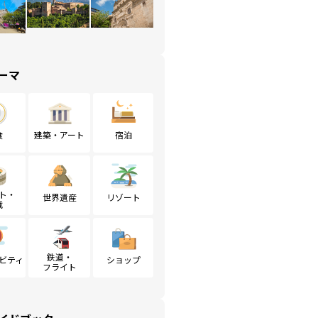
ーマ
食
建築・アート
宿泊
ト・
世界遺産
リゾート
戦
鉄道・
ビティ
ショップ
フライト