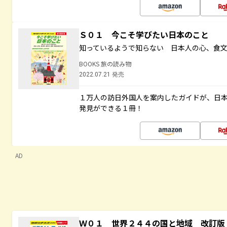
Ｓ０１ 今こそ学びたい日本のこと
知っているようで知らない 日本人の心、食
BOOKS 旅の読み物
2022.07.21 発売
１万人の訪日外国人を案内したガイドが、日
発見ができる１冊！
AD
Ｗ０１ 世界２４４の国と地域 改訂版