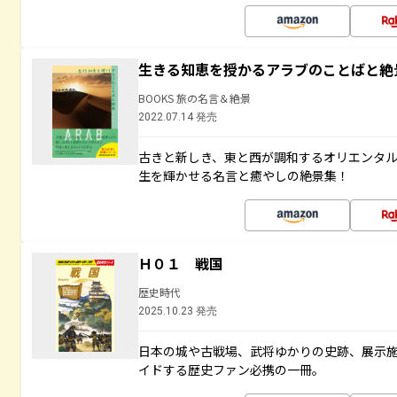
生きる知恵を授かるアラブのことばと絶
BOOKS 旅の名言＆絶景
2022.07.14 発売
古きと新しき、東と西が調和するオリエンタ
生を輝かせる名言と癒やしの絶景集！
Ｈ０１ 戦国
歴史時代
2025.10.23 発売
日本の城や古戦場、武将ゆかりの史跡、展示
イドする歴史ファン必携の一冊。