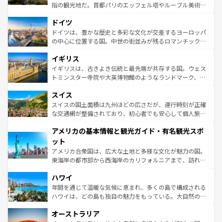
アートに溢れた街角から、地方では古代ローマ遺跡や中世
指の観光地だ。首都パリのエッフェル塔やルーブル美術館
の城塞都市、穏やかなビーチリゾートまで多彩な表情を見
といった象徴的なスポットから、田舎町の古風な美しさま
せる。地方によって風土や気候が異なるスペインはその個
ドイツ
で、幅広い魅力が詰まっている。華麗な宮殿、歴史的な大
性で訪れる人を魅了する。 なお、新着のスペイン情報は
コ
聖堂、美しいビーチ、そして豊かな自然が、訪れる者を心
ドイツは、豊かな歴史と多彩な文化が交差するヨーロッパ
ンテンツ一覧
を参照してほしい。
から魅了する。また、フランスは美食の国としても知ら
の中心に位置する国。中世の街並みが残るロマンチック街
れ、フランス料理はユネスコ無形文化遺産にも登録されて
道から、未来を先取りするようなモダンな都市まで多様な
イギリス
いる。シャンパンの発祥地であるランス、プロヴァンスの
顔を持つこの国は、どこを歩いても飽きることがない。ベ
香り高いラベンダー畑など、多彩な楽しみ方が可能だ。さ
ルリンの文化的活気、バイエルン州のアルプスの絶景、そ
イギリスは、古きよき伝統と最先端が共存する国。ウェス
らに、パリ以外の地域にも魅力が溢れており、どの街角に
してライン川沿いのワイン畑といった風景は必見。ビール
トミンスター寺院や大英博物館のようなランドマーク、歴
も豊かな歴史と文化が息づいている。パリ以外の個性あふ
とソーセージを味わいながら地元の人と過ごす楽しい時間
史ある大学都市、美しい丘陵地帯や牧歌的な風景など、エ
れる地方に足を運ぶとそれぞれで全く異なる文化を体験で
スイス
は、お酒好きな人にはぜひ体験してほしい。 なお、新着の
リアごとに異なる魅力がある。また、優雅なアフタヌーン
きるだろう。 なお、新着のフランス情報は
コンテンツ一覧
ドイツ情報は
コンテンツ一覧
を参照してほしい。
ティー、ビール好きにはたまらない英国パブ、サッカー観
スイスの国土面積は九州ほどの広さだが、運行時刻が正確
を参照してほしい。
戦など、本場だからこそできる体験も豊富。イギリスを旅
な交通網が整備されており、初心者でも安心して個人旅行
して楽しみつくそう。 なお、新着のイギリス情報は
コンテ
を楽しめる。日本同様に時刻表どおりの旅が可能だ。中世
アメリカの基本情報と観光ガイド・有名観光スポ
ンツ一覧
を参照してほしい。
の建物がそのまま残る町や、スイスならではのユニークな
博物館もあり、アルプス観光だけでなく町歩きも満喫する
ット
ことができる。国民の所得が高いため物価も高いが、旅行
アメリカ合衆国は、広大な土地と多様な文化が魅力の国。
者向けの交通パス提供のサービスもあり、うまく活用すれ
東海岸の都市部から西海岸のカリフォルニアまで、訪れる
ば市内交通費無料で観光を楽しむこともできる。 なお、新
場所ごとに異なる風景と体験が待っている。ニューヨーク
着のスイス情報は
コンテンツ一覧
を参照してほしい。
ハワイ
のような巨大都市は、観光、ショッピング、エンターテイ
ンメントが詰まった刺激的なスポットだ。一方、アメリカ
年間を通じて温暖な気候に恵まれ、多くの島で構成される
西部には大自然が広がり、グランドキャニオンやイエロー
ハワイは、どの島も独自の魅力をもっている。大自然の神
ストーン国立公園といった絶景が堪能できる。さらに、南
秘を感じたいなら、火山が生み出した壮大な景観を誇るハ
オーストラリア
部のニューオーリンズでは、音楽と美食が融合した独特の
ワイ島は見逃せない。また、定番の観光地といえばオアフ