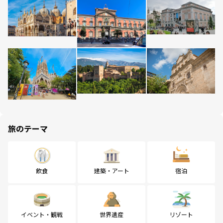
旅のテーマ
飲食
建築・アート
宿泊
イベント・観戦
世界遺産
リゾート