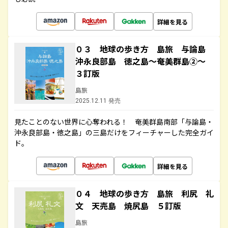
詳細を見る
０３ 地球の歩き方 島旅 与論島
沖永良部島 徳之島～奄美群島②～
３訂版
島旅
2025.12.11 発売
見たことのない世界に心奪われる！ 奄美群島南部「与論島・
沖永良部島・徳之島」の三島だけをフィーチャーした完全ガイ
ド。
詳細を見る
０４ 地球の歩き方 島旅 利尻 礼
文 天売島 焼尻島 ５訂版
島旅