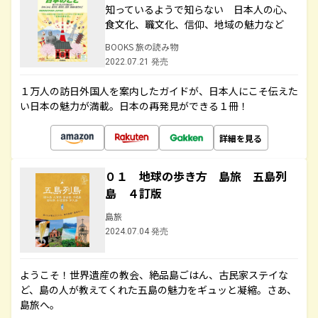
知っているようで知らない 日本人の心、
食文化、職文化、信仰、地域の魅力など
BOOKS 旅の読み物
2022.07.21 発売
１万人の訪日外国人を案内したガイドが、日本人にこそ伝えた
い日本の魅力が満載。日本の再発見ができる１冊！
詳細を見る
０１ 地球の歩き方 島旅 五島列
島 ４訂版
島旅
2024.07.04 発売
ようこそ！世界遺産の教会、絶品島ごはん、古民家ステイな
ど、島の人が教えてくれた五島の魅力をギュッと凝縮。さあ、
島旅へ。