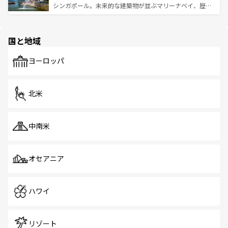
た文化、そして多様な観光資源が、訪れる旅人を魅了し続
うな絶景から文化的な体験まで、香港を存分に楽しみ尽く
シンガポール。未来的な建築物が並ぶマリーナベイ、歴史
ける。 なお、新着のタイ情報は
コンテンツ一覧
を参照して
そう。 なお、新着の香港情報は
コンテンツ一覧
を参照して
と伝統を感じられるエスニックタウン、多数の緑豊かな公
ほしい。
ほしい。
園や自然保護区など、自然が調和した近代的な景観と文化
の多様性あふれるカラフルな町は、どこを歩いても新しい
国と地域
発見がある。さらに、治安のよさや充実した公共交通機関
も、旅行者にとっては魅力的なポイント。グルメも豊富
で、ホーカーズは地元の風情を楽しめる外せないスポット
ヨーロッパ
だ。訪れる人を飽きさせないシンガポールで、多様な魅力
を体感しよう。 なお、新着のシンガポール情報は
コンテン
ツ一覧
を参照してほしい。
北米
中南米
オセアニア
ハワイ
リゾート