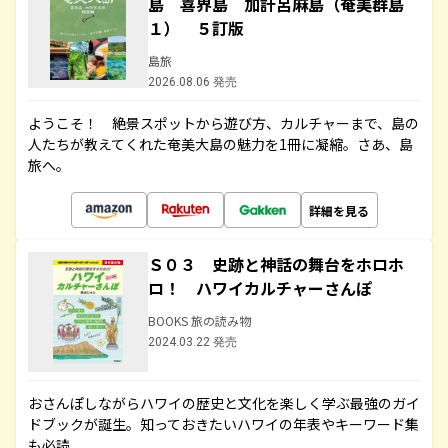
島 喜界島 加計呂麻島（奄美群島
１） ５訂版
島旅
2026.08.06 発売
ようこそ！ 絶景スポットから遊び方、カルチャーまで、島の
人たちが教えてくれた奄美大島の魅力を1冊に凝縮。さあ、島
旅へ。
詳細を見る
Ｓ０３ 史跡と神話の舞台をホロホ
ロ！ ハワイカルチャーさんぽ
BOOKS 旅の読み物
2024.03.22 発売
おさんぽしながらハワイの歴史と文化を楽しく学ぶ最強のガイ
ドブックが誕生。知っておきたいハワイの年表やキーワード集
も必読