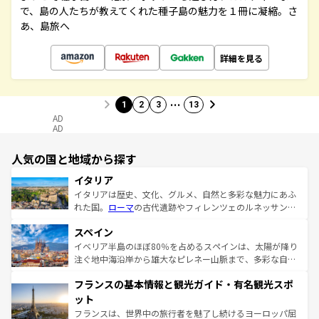
で、島の人たちが教えてくれた種子島の魅力を１冊に凝縮。さ
あ、島旅へ
詳細を見る
…
1
2
3
13
AD
AD
人気の国と地域から探す
イタリア
イタリアは歴史、文化、グルメ、自然と多彩な魅力にあふ
れた国。
ローマ
の古代遺跡やフィレンツェのルネッサンス
美術、ヴェネツィアの運河など、歴史あるスポットはもち
スペイン
ろん、トスカーナの美しい田園風景やアマルフィ海岸の絶
景など、自然景観も見逃せない。観光の合間には、本場の
イベリア半島のほぼ80％を占めるスペインは、太陽が降り
ピザやパスタなど、絶品のイタリア料理を堪能することも
注ぐ地中海沿岸から雄大なピレネー山脈まで、多彩な自然
できる。朝目覚めてから夜眠るまで、すべての瞬間を楽し
と文化が詰まったヨーロッパ屈指の旅行先だ。多様な地域
フランスの基本情報と観光ガイド・有名観光スポ
ませてくれるイタリアで、忘れられない旅をしてみよう！
文化が根付くこの国では、情熱的なフラメンコ、熱気あふ
なお、新着のイタリア情報は
コンテンツ一覧
を参照してほ
れる闘牛、そして美味しいタパスが生活の一部となってい
ット
しい。
る。首都マドリードの洗練された雰囲気や、バルセロナの
フランスは、世界中の旅行者を魅了し続けるヨーロッパ屈