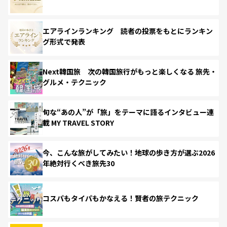
エアラインランキング 読者の投票をもとにランキン
グ形式で発表
Next韓国旅 次の韓国旅行がもっと楽しくなる 旅先・
グルメ・テクニック
旬な“あの人”が「旅」をテーマに語るインタビュー連
載 MY TRAVEL STORY
今、こんな旅がしてみたい！地球の歩き方が選ぶ2026
年絶対行くべき旅先30
コスパもタイパもかなえる！賢者の旅テクニック