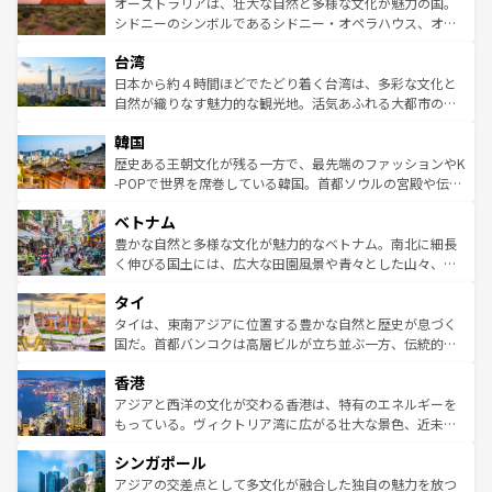
文化が魅力。旅行者はアメリカの各地域で異なる魅力を楽
島だが、静かな自然を求めるならマウイ島やカウアイ島が
オーストラリアは、壮大な自然と多様な文化が魅力の国。
しみながら、その多様性と豊かな歴史を感じることができ
おすすめ。エメラルドグリーンに輝く海をはじめ、豊かな
シドニーのシンボルであるシドニー・オペラハウス、オー
るだろう。車でのロードトリップや列車の旅も、アメリカ
文化や歴史が息づいている。「アロハスピリット」と呼ば
ストラリア東海岸北部に広がる大サンゴ礁地帯グレートバ
ならではの贅沢な旅のスタイルだ。 なお、新着のアメリカ
台湾
れるおもてなしの心で訪れる人々を迎えてくれるハワイの
リアリーフや大陸中央部にそびえるウルル（エアーズロッ
情報は
コンテンツ一覧
を参照してほしい。
人々、おいしいローカルフードやハワイアンミュージッ
ク）、タスマニアの美しい原生林やケアンズの熱帯雨林な
日本から約４時間ほどでたどり着く台湾は、多彩な文化と
ク、伝統的なフラダンスなど、すべてがハワイの魅力を彩
ど、見どころがたくさん。また、カフェやワイン、オージ
自然が織りなす魅力的な観光地。活気あふれる大都市の台
っている。訪れるたびに新しい発見と感動が待っているハ
ービーフなどの食文化も豊かで、美味しいものであふれて
北やノスタルジックな町並みが人気な九份（ジォウフェ
ワイを、存分に味わってほしい。 なお、新着のハワイ情報
韓国
いる。アクティビティも充実しており、サーフィンやダイ
ン）、静ひつな山岳地帯である台湾東部など、都市の喧騒
は
コンテンツ一覧
を参照してほしい。
ビング、ハイキングなど、アウトドア好きにはたまらな
と山間の静けさが共存しており、訪れる人に新しい発見と
歴史ある王朝文化が残る一方で、最先端のファッションやK
い。オーストラリアの多彩な魅力を存分に味わいつくそ
驚きをもたらしてくれる。また、奥深い台湾の食文化も魅
-POPで世界を席巻している韓国。首都ソウルの宮殿や伝統
う。 なお、新着のオーストラリア情報は
コンテンツ一覧
を
力で、夜市などの屋台グルメから高級料理、ヘルシーで美
家屋が並ぶエリアでは韓国の歴史と文化に浸ることがで
参照してほしい。
ベトナム
容にもいいと評判のスイーツなど、バラエティ豊かな料理
き、地方に足を延ばせば四季折々の自然美を楽しむことが
が味わえる。 なお、新着の台湾情報は
コンテンツ一覧
を参
できる。そして、キムチや焼肉、絶品のストリートフード
豊かな自然と多様な文化が魅力的なベトナム。南北に細長
照してほしい。
まで、さまざまな韓国料理が待っている。夜には、韓国な
く伸びる国土には、広大な田園風景や青々とした山々、世
らではのナイトライフも堪能できる。あたたかいホスピタ
界遺産に登録された壮大な自然景観が点在し、都市部では
タイ
リティに包まれながら、韓国の多彩な魅力を心ゆくまで味
急速な発展と共に伝統が息づく。ハノイの古い町並みやホ
わってみてほしい。 なお、新着の韓国情報は
コンテンツ一
ーチミン市のフランス統治時代の建物も、独特の雰囲気を
タイは、東南アジアに位置する豊かな自然と歴史が息づく
覧
を参照してほしい。
醸し出している。また、バラエティの豊かさとおいしさで
国だ。首都バンコクは高層ビルが立ち並ぶ一方、伝統的な
世界中の食通を魅了してやまないベトナム料理も魅力のひ
寺院や市場がいたるところに点在し、古きよき文化と現代
香港
とつ。フォーやバインミー、ベトナムコーヒーなどは、ぜ
の活気が交差している。北部ではチェンマイなどの山岳地
ひ現地で味わいたい。どの地域を訪れてもあたたかい人々
帯で自然と触れ合い、南部ではプーケットやクラビの美し
アジアと西洋の文化が交わる香港は、特有のエネルギーを
が旅行者を迎えてくれるので、きっと忘れられない旅にな
いビーチでリゾート気分を楽しむことができる。タイ料理
もっている。ヴィクトリア湾に広がる壮大な景色、近未来
るはずだ。 なお、新着のベトナム情報は
コンテンツ一覧
を
は世界的に有名で、屋台から高級レストランまで味覚を刺
的なアートスポット、そして歴史と現代が融合した町並
参照してほしい。
シンガポール
激する。気候は一年中温暖で、どの季節にも異なる楽しみ
み、どこを訪れても感動するはず。観光スポットが密集し
が待っている。親しみやすいタイの人々、仏教を中心とし
ており、効率よく見どころを回れるのも魅力。息をのむよ
アジアの交差点として多文化が融合した独自の魅力を放つ