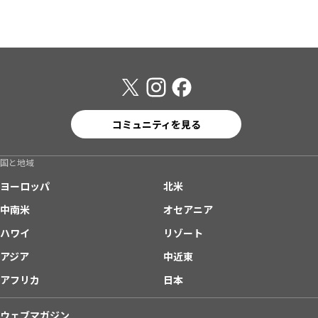
コミュニティを見る
国と地域
ヨーロッパ
北米
中南米
オセアニア
ハワイ
リゾート
アジア
中近東
アフリカ
日本
ウェブマガジン