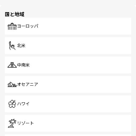
ほしい。
ほしい。
園や自然保護区など、自然が調和した近代的な景観と文化
の多様性あふれるカラフルな町は、どこを歩いても新しい
国と地域
発見がある。さらに、治安のよさや充実した公共交通機関
も、旅行者にとっては魅力的なポイント。グルメも豊富
で、ホーカーズは地元の風情を楽しめる外せないスポット
ヨーロッパ
だ。訪れる人を飽きさせないシンガポールで、多様な魅力
を体感しよう。 なお、新着のシンガポール情報は
コンテン
ツ一覧
を参照してほしい。
北米
中南米
オセアニア
ハワイ
リゾート