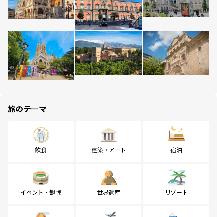
旅のテーマ
飲食
建築・アート
宿泊
イベント・観戦
世界遺産
リゾート