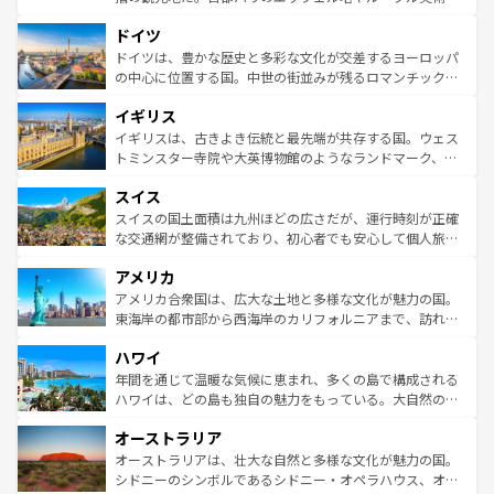
の城塞都市、穏やかなビーチリゾートまで多彩な表情を見
といった象徴的なスポットから、田舎町の古風な美しさま
せる。地方によって風土や気候が異なるスペインはその個
ドイツ
で、幅広い魅力が詰まっている。華麗な宮殿、歴史的な大
性で訪れる人を魅了する。 なお、新着のスペイン情報は
コ
聖堂、美しいビーチ、そして豊かな自然が、訪れる者を心
ドイツは、豊かな歴史と多彩な文化が交差するヨーロッパ
ンテンツ一覧
を参照してほしい。
から魅了する。また、フランスは美食の国としても知ら
の中心に位置する国。中世の街並みが残るロマンチック街
れ、フランス料理はユネスコ無形文化遺産にも登録されて
道から、未来を先取りするようなモダンな都市まで多様な
イギリス
いる。シャンパンの発祥地であるランス、プロヴァンスの
顔を持つこの国は、どこを歩いても飽きることがない。ベ
香り高いラベンダー畑など、多彩な楽しみ方が可能だ。さ
ルリンの文化的活気、バイエルン州のアルプスの絶景、そ
イギリスは、古きよき伝統と最先端が共存する国。ウェス
らに、パリ以外の地域にも魅力が溢れており、どの街角に
してライン川沿いのワイン畑といった風景は必見。ビール
トミンスター寺院や大英博物館のようなランドマーク、歴
も豊かな歴史と文化が息づいている。パリ以外の個性あふ
とソーセージを味わいながら地元の人と過ごす楽しい時間
史ある大学都市、美しい丘陵地帯や牧歌的な風景など、エ
れる地方に足を運ぶとそれぞれで全く異なる文化を体験で
スイス
は、お酒好きな人にはぜひ体験してほしい。 なお、新着の
リアごとに異なる魅力がある。また、優雅なアフタヌーン
きるだろう。 なお、新着のフランス情報は
コンテンツ一覧
ドイツ情報は
コンテンツ一覧
を参照してほしい。
ティー、ビール好きにはたまらない英国パブ、サッカー観
スイスの国土面積は九州ほどの広さだが、運行時刻が正確
を参照してほしい。
戦など、本場だからこそできる体験も豊富。イギリスを旅
な交通網が整備されており、初心者でも安心して個人旅行
して楽しみつくそう。 なお、新着のイギリス情報は
コンテ
を楽しめる。日本同様に時刻表どおりの旅が可能だ。中世
アメリカ
ンツ一覧
を参照してほしい。
の建物がそのまま残る町や、スイスならではのユニークな
博物館もあり、アルプス観光だけでなく町歩きも満喫する
アメリカ合衆国は、広大な土地と多様な文化が魅力の国。
ことができる。国民の所得が高いため物価も高いが、旅行
東海岸の都市部から西海岸のカリフォルニアまで、訪れる
者向けの交通パス提供のサービスもあり、うまく活用すれ
場所ごとに異なる風景と体験が待っている。ニューヨーク
ハワイ
ば市内交通費無料で観光を楽しむこともできる。 なお、新
のような巨大都市は、観光、ショッピング、エンターテイ
着のスイス情報は
コンテンツ一覧
を参照してほしい。
ンメントが詰まった刺激的なスポットだ。一方、アメリカ
年間を通じて温暖な気候に恵まれ、多くの島で構成される
西部には大自然が広がり、グランドキャニオンやイエロー
ハワイは、どの島も独自の魅力をもっている。大自然の神
ストーン国立公園といった絶景が堪能できる。さらに、南
秘を感じたいなら、火山が生み出した壮大な景観を誇るハ
オーストラリア
部のニューオーリンズでは、音楽と美食が融合した独特の
ワイ島は見逃せない。また、定番の観光地といえばオアフ
文化が魅力。旅行者はアメリカの各地域で異なる魅力を楽
島だが、静かな自然を求めるならマウイ島やカウアイ島が
オーストラリアは、壮大な自然と多様な文化が魅力の国。
しみながら、その多様性と豊かな歴史を感じることができ
おすすめ。エメラルドグリーンに輝く海をはじめ、豊かな
シドニーのシンボルであるシドニー・オペラハウス、オー