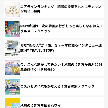
エアラインランキング 読者の投票をもとにランキン
グ形式で発表
Next韓国旅 次の韓国旅行がもっと楽しくなる 旅先・
グルメ・テクニック
旬な“あの人”が「旅」をテーマに語るインタビュー連
載 MY TRAVEL STORY
今、こんな旅がしてみたい！地球の歩き方が選ぶ2026
年絶対行くべき旅先30
コスパもタイパもかなえる！賢者の旅テクニック
地球の歩き方♥偏愛ハワイ