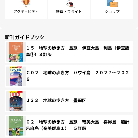
アクティビティ
鉄道・フライト
ショップ
新刊ガイドブック
１５ 地球の歩き方 島旅 伊豆大島 利島（伊豆諸
島①）３訂版
Ｃ０２ 地球の歩き方 ハワイ島 ２０２７～２０２
８
Ｊ３３ 地球の歩き方 墨田区
０２ 地球の歩き方 島旅 奄美大島 喜界島 加計
呂麻島（奄美群島１） ５訂版