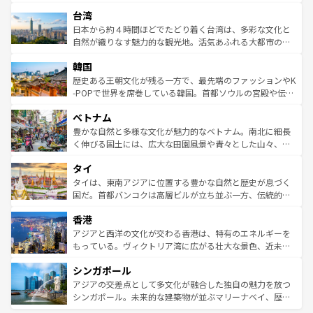
るだろう。車でのロードトリップや列車の旅も、アメリカ
文化や歴史が息づいている。「アロハスピリット」と呼ば
ストラリア東海岸北部に広がる大サンゴ礁地帯グレートバ
ならではの贅沢な旅のスタイルだ。 なお、新着のアメリカ
台湾
れるおもてなしの心で訪れる人々を迎えてくれるハワイの
リアリーフや大陸中央部にそびえるウルル（エアーズロッ
情報は
コンテンツ一覧
を参照してほしい。
人々、おいしいローカルフードやハワイアンミュージッ
ク）、タスマニアの美しい原生林やケアンズの熱帯雨林な
日本から約４時間ほどでたどり着く台湾は、多彩な文化と
ク、伝統的なフラダンスなど、すべてがハワイの魅力を彩
ど、見どころがたくさん。また、カフェやワイン、オージ
自然が織りなす魅力的な観光地。活気あふれる大都市の台
っている。訪れるたびに新しい発見と感動が待っているハ
ービーフなどの食文化も豊かで、美味しいものであふれて
北やノスタルジックな町並みが人気な九份（ジォウフェ
ワイを、存分に味わってほしい。 なお、新着のハワイ情報
韓国
いる。アクティビティも充実しており、サーフィンやダイ
ン）、静ひつな山岳地帯である台湾東部など、都市の喧騒
は
コンテンツ一覧
を参照してほしい。
ビング、ハイキングなど、アウトドア好きにはたまらな
と山間の静けさが共存しており、訪れる人に新しい発見と
歴史ある王朝文化が残る一方で、最先端のファッションやK
い。オーストラリアの多彩な魅力を存分に味わいつくそ
驚きをもたらしてくれる。また、奥深い台湾の食文化も魅
-POPで世界を席巻している韓国。首都ソウルの宮殿や伝統
う。 なお、新着のオーストラリア情報は
コンテンツ一覧
を
力で、夜市などの屋台グルメから高級料理、ヘルシーで美
家屋が並ぶエリアでは韓国の歴史と文化に浸ることがで
参照してほしい。
ベトナム
容にもいいと評判のスイーツなど、バラエティ豊かな料理
き、地方に足を延ばせば四季折々の自然美を楽しむことが
が味わえる。 なお、新着の台湾情報は
コンテンツ一覧
を参
できる。そして、キムチや焼肉、絶品のストリートフード
豊かな自然と多様な文化が魅力的なベトナム。南北に細長
照してほしい。
まで、さまざまな韓国料理が待っている。夜には、韓国な
く伸びる国土には、広大な田園風景や青々とした山々、世
らではのナイトライフも堪能できる。あたたかいホスピタ
界遺産に登録された壮大な自然景観が点在し、都市部では
タイ
リティに包まれながら、韓国の多彩な魅力を心ゆくまで味
急速な発展と共に伝統が息づく。ハノイの古い町並みやホ
わってみてほしい。 なお、新着の韓国情報は
コンテンツ一
ーチミン市のフランス統治時代の建物も、独特の雰囲気を
タイは、東南アジアに位置する豊かな自然と歴史が息づく
覧
を参照してほしい。
醸し出している。また、バラエティの豊かさとおいしさで
国だ。首都バンコクは高層ビルが立ち並ぶ一方、伝統的な
世界中の食通を魅了してやまないベトナム料理も魅力のひ
寺院や市場がいたるところに点在し、古きよき文化と現代
香港
とつ。フォーやバインミー、ベトナムコーヒーなどは、ぜ
の活気が交差している。北部ではチェンマイなどの山岳地
ひ現地で味わいたい。どの地域を訪れてもあたたかい人々
帯で自然と触れ合い、南部ではプーケットやクラビの美し
アジアと西洋の文化が交わる香港は、特有のエネルギーを
が旅行者を迎えてくれるので、きっと忘れられない旅にな
いビーチでリゾート気分を楽しむことができる。タイ料理
もっている。ヴィクトリア湾に広がる壮大な景色、近未来
るはずだ。 なお、新着のベトナム情報は
コンテンツ一覧
を
は世界的に有名で、屋台から高級レストランまで味覚を刺
的なアートスポット、そして歴史と現代が融合した町並
参照してほしい。
シンガポール
激する。気候は一年中温暖で、どの季節にも異なる楽しみ
み、どこを訪れても感動するはず。観光スポットが密集し
が待っている。親しみやすいタイの人々、仏教を中心とし
ており、効率よく見どころを回れるのも魅力。息をのむよ
アジアの交差点として多文化が融合した独自の魅力を放つ
た文化、そして多様な観光資源が、訪れる旅人を魅了し続
うな絶景から文化的な体験まで、香港を存分に楽しみ尽く
シンガポール。未来的な建築物が並ぶマリーナベイ、歴史
ける。 なお、新着のタイ情報は
コンテンツ一覧
を参照して
そう。 なお、新着の香港情報は
コンテンツ一覧
を参照して
と伝統を感じられるエスニックタウン、多数の緑豊かな公