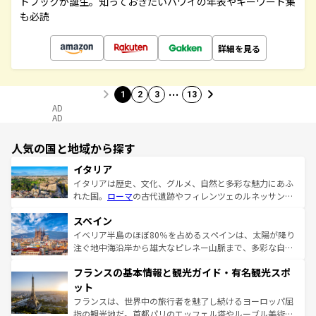
ドブックが誕生。知っておきたいハワイの年表やキーワード集
も必読
詳細を見る
…
1
2
3
13
AD
AD
人気の国と地域から探す
イタリア
イタリアは歴史、文化、グルメ、自然と多彩な魅力にあふ
れた国。
ローマ
の古代遺跡やフィレンツェのルネッサンス
美術、ヴェネツィアの運河など、歴史あるスポットはもち
スペイン
ろん、トスカーナの美しい田園風景やアマルフィ海岸の絶
景など、自然景観も見逃せない。観光の合間には、本場の
イベリア半島のほぼ80％を占めるスペインは、太陽が降り
ピザやパスタなど、絶品のイタリア料理を堪能することも
注ぐ地中海沿岸から雄大なピレネー山脈まで、多彩な自然
できる。朝目覚めてから夜眠るまで、すべての瞬間を楽し
と文化が詰まったヨーロッパ屈指の旅行先だ。多様な地域
フランスの基本情報と観光ガイド・有名観光スポ
ませてくれるイタリアで、忘れられない旅をしてみよう！
文化が根付くこの国では、情熱的なフラメンコ、熱気あふ
なお、新着のイタリア情報は
コンテンツ一覧
を参照してほ
れる闘牛、そして美味しいタパスが生活の一部となってい
ット
しい。
る。首都マドリードの洗練された雰囲気や、バルセロナの
フランスは、世界中の旅行者を魅了し続けるヨーロッパ屈
アートに溢れた街角から、地方では古代ローマ遺跡や中世
指の観光地だ。首都パリのエッフェル塔やルーブル美術館