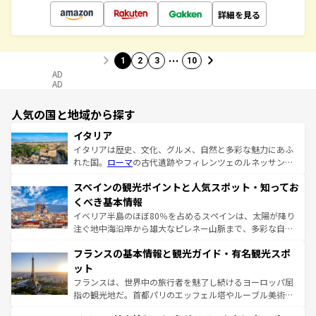
詳細を見る
…
1
2
3
10
AD
AD
人気の国と地域から探す
イタリア
イタリアは歴史、文化、グルメ、自然と多彩な魅力にあふ
れた国。
ローマ
の古代遺跡やフィレンツェのルネッサンス
美術、ヴェネツィアの運河など、歴史あるスポットはもち
スペインの観光ポイントと人気スポット・知ってお
ろん、トスカーナの美しい田園風景やアマルフィ海岸の絶
景など、自然景観も見逃せない。観光の合間には、本場の
くべき基本情報
ピザやパスタなど、絶品のイタリア料理を堪能することも
イベリア半島のほぼ80％を占めるスペインは、太陽が降り
できる。朝目覚めてから夜眠るまで、すべての瞬間を楽し
注ぐ地中海沿岸から雄大なピレネー山脈まで、多彩な自然
ませてくれるイタリアで、忘れられない旅をしてみよう！
と文化が詰まったヨーロッパ屈指の旅行先だ。多様な地域
なお、新着のイタリア情報は
コンテンツ一覧
を参照してほ
フランスの基本情報と観光ガイド・有名観光スポ
文化が根付くこの国では、情熱的なフラメンコ、熱気あふ
しい。
れる闘牛、そして美味しいタパスが生活の一部となってい
ット
る。首都マドリードの洗練された雰囲気や、バルセロナの
フランスは、世界中の旅行者を魅了し続けるヨーロッパ屈
アートに溢れた街角から、地方では古代ローマ遺跡や中世
指の観光地だ。首都パリのエッフェル塔やルーブル美術館
の城塞都市、穏やかなビーチリゾートまで多彩な表情を見
といった象徴的なスポットから、田舎町の古風な美しさま