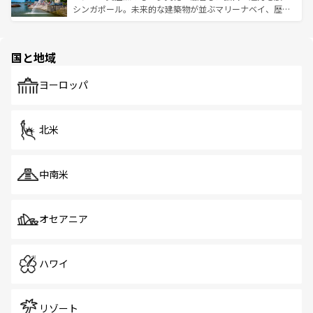
た文化、そして多様な観光資源が、訪れる旅人を魅了し続
うな絶景から文化的な体験まで、香港を存分に楽しみ尽く
シンガポール。未来的な建築物が並ぶマリーナベイ、歴史
ける。 なお、新着のタイ情報は
コンテンツ一覧
を参照して
そう。 なお、新着の香港情報は
コンテンツ一覧
を参照して
と伝統を感じられるエスニックタウン、多数の緑豊かな公
ほしい。
ほしい。
園や自然保護区など、自然が調和した近代的な景観と文化
の多様性あふれるカラフルな町は、どこを歩いても新しい
国と地域
発見がある。さらに、治安のよさや充実した公共交通機関
も、旅行者にとっては魅力的なポイント。グルメも豊富
で、ホーカーズは地元の風情を楽しめる外せないスポット
ヨーロッパ
だ。訪れる人を飽きさせないシンガポールで、多様な魅力
を体感しよう。 なお、新着のシンガポール情報は
コンテン
ツ一覧
を参照してほしい。
北米
中南米
オセアニア
ハワイ
リゾート