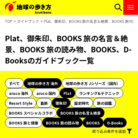
TOP
ガイドブック
Plat、御朱印、BOOKS 旅の名言＆絶景、BOOKS 旅の読
Plat、御朱印、BOOKS 旅の名言＆絶
景、BOOKS 旅の読み物、BOOKS、D-
Booksのガイドブック一覧
すべて
地球の歩き方 海外
地球の歩き方 Jシリーズ（国内）
aruco 海外
aruco 国内
Plat
ランキング&テクニック
Resort Style
島旅
御朱印
歴史時代
旅の図鑑
BOOKS スペシャルコラボ
BOOKS 旅の名言＆絶景
BOOKS 旅と健康
BOOKS 旅の読み物
BOOKS
D-Books
絞り込み条件を追加