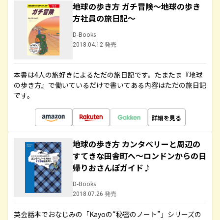
地球の歩き方 ガチ冒険～地球の歩き
方社員の旅日記～
D-Books
2018.04.12 発売
本書は4人の旅好きによるただの旅日記です。たまたま『地球
の歩き方』で働いているだけで書いてある内容はただの旅日記
です。
詳細を見る
地球の歩き方 カンタベリーと周辺の
すてきな田舎町へ～ロンドンからの日
帰りおさんぽガイド♪
D-Books
2018.07.26 発売
英会話本でおなじみの「Kayoの“秘密のノート”」シリーズの