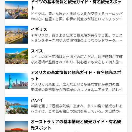
せる。地方によって風土や気候が異なるスペインはその個
ドイツの基本情報と観光ガイド・有名観光スポッ
で、幅広い魅力が詰まっている。華麗な宮殿、歴史的な大
性で訪れる人を魅了する。 なお、新着のスペイン情報は
コ
聖堂、美しいビーチ、そして豊かな自然が、訪れる者を心
ト
ンテンツ一覧
を参照してほしい。
から魅了する。また、フランスは美食の国としても知ら
ドイツは、豊かな歴史と多彩な文化が交差するヨーロッパ
れ、フランス料理はユネスコ無形文化遺産にも登録されて
の中心に位置する国。中世の街並みが残るロマンチック街
いる。シャンパンの発祥地であるランス、プロヴァンスの
道から、未来を先取りするようなモダンな都市まで多様な
香り高いラベンダー畑など、多彩な楽しみ方が可能だ。さ
イギリス
顔を持つこの国は、どこを歩いても飽きることがない。ベ
らに、パリ以外の地域にも魅力が溢れており、どの街角に
ルリンの文化的活気、バイエルン州のアルプスの絶景、そ
イギリスは、古きよき伝統と最先端が共存する国。ウェス
も豊かな歴史と文化が息づいている。パリ以外の個性あふ
してライン川沿いのワイン畑といった風景は必見。ビール
トミンスター寺院や大英博物館のようなランドマーク、歴
れる地方に足を運ぶとそれぞれで全く異なる文化を体験で
とソーセージを味わいながら地元の人と過ごす楽しい時間
史ある大学都市、美しい丘陵地帯や牧歌的な風景など、エ
きるだろう。 なお、新着のフランス情報は
コンテンツ一覧
スイス
は、お酒好きな人にはぜひ体験してほしい。 なお、新着の
リアごとに異なる魅力がある。また、優雅なアフタヌーン
を参照してほしい。
ドイツ情報は
コンテンツ一覧
を参照してほしい。
ティー、ビール好きにはたまらない英国パブ、サッカー観
スイスの国土面積は九州ほどの広さだが、運行時刻が正確
戦など、本場だからこそできる体験も豊富。イギリスを旅
な交通網が整備されており、初心者でも安心して個人旅行
して楽しみつくそう。 なお、新着のイギリス情報は
コンテ
を楽しめる。日本同様に時刻表どおりの旅が可能だ。中世
アメリカの基本情報と観光ガイド・有名観光スポ
ンツ一覧
を参照してほしい。
の建物がそのまま残る町や、スイスならではのユニークな
博物館もあり、アルプス観光だけでなく町歩きも満喫する
ット
ことができる。国民の所得が高いため物価も高いが、旅行
アメリカ合衆国は、広大な土地と多様な文化が魅力の国。
者向けの交通パス提供のサービスもあり、うまく活用すれ
東海岸の都市部から西海岸のカリフォルニアまで、訪れる
ば市内交通費無料で観光を楽しむこともできる。 なお、新
場所ごとに異なる風景と体験が待っている。ニューヨーク
着のスイス情報は
コンテンツ一覧
を参照してほしい。
ハワイ
のような巨大都市は、観光、ショッピング、エンターテイ
ンメントが詰まった刺激的なスポットだ。一方、アメリカ
年間を通じて温暖な気候に恵まれ、多くの島で構成される
西部には大自然が広がり、グランドキャニオンやイエロー
ハワイは、どの島も独自の魅力をもっている。大自然の神
ストーン国立公園といった絶景が堪能できる。さらに、南
秘を感じたいなら、火山が生み出した壮大な景観を誇るハ
オーストラリアの基本情報と観光ガイド・有名観
部のニューオーリンズでは、音楽と美食が融合した独特の
ワイ島は見逃せない。また、定番の観光地といえばオアフ
文化が魅力。旅行者はアメリカの各地域で異なる魅力を楽
島だが、静かな自然を求めるならマウイ島やカウアイ島が
光スポット
しみながら、その多様性と豊かな歴史を感じることができ