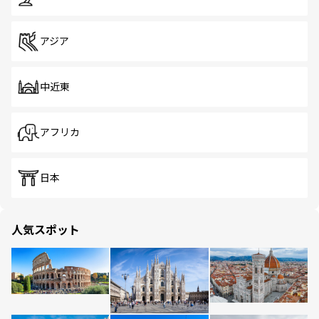
アジア
中近東
アフリカ
日本
人気スポット