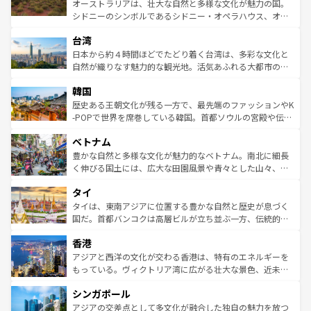
おすすめ。エメラルドグリーンに輝く海をはじめ、豊かな
オーストラリアは、壮大な自然と多様な文化が魅力の国。
るだろう。車でのロードトリップや列車の旅も、アメリカ
文化や歴史が息づいている。「アロハスピリット」と呼ば
シドニーのシンボルであるシドニー・オペラハウス、オー
ならではの贅沢な旅のスタイルだ。 なお、新着のアメリカ
れるおもてなしの心で訪れる人々を迎えてくれるハワイの
ストラリア東海岸北部に広がる大サンゴ礁地帯グレートバ
情報は
コンテンツ一覧
を参照してほしい。
人々、おいしいローカルフードやハワイアンミュージッ
台湾
リアリーフや大陸中央部にそびえるウルル（エアーズロッ
ク、伝統的なフラダンスなど、すべてがハワイの魅力を彩
ク）、タスマニアの美しい原生林やケアンズの熱帯雨林な
日本から約４時間ほどでたどり着く台湾は、多彩な文化と
っている。訪れるたびに新しい発見と感動が待っているハ
ど、見どころがたくさん。また、カフェやワイン、オージ
自然が織りなす魅力的な観光地。活気あふれる大都市の台
ワイを、存分に味わってほしい。 なお、新着のハワイ情報
ービーフなどの食文化も豊かで、美味しいものであふれて
北やノスタルジックな町並みが人気な九份（ジォウフェ
は
コンテンツ一覧
を参照してほしい。
韓国
いる。アクティビティも充実しており、サーフィンやダイ
ン）、静ひつな山岳地帯である台湾東部など、都市の喧騒
ビング、ハイキングなど、アウトドア好きにはたまらな
と山間の静けさが共存しており、訪れる人に新しい発見と
歴史ある王朝文化が残る一方で、最先端のファッションやK
い。オーストラリアの多彩な魅力を存分に味わいつくそ
驚きをもたらしてくれる。また、奥深い台湾の食文化も魅
-POPで世界を席巻している韓国。首都ソウルの宮殿や伝統
う。 なお、新着のオーストラリア情報は
コンテンツ一覧
を
力で、夜市などの屋台グルメから高級料理、ヘルシーで美
家屋が並ぶエリアでは韓国の歴史と文化に浸ることがで
参照してほしい。
ベトナム
容にもいいと評判のスイーツなど、バラエティ豊かな料理
き、地方に足を延ばせば四季折々の自然美を楽しむことが
が味わえる。 なお、新着の台湾情報は
コンテンツ一覧
を参
できる。そして、キムチや焼肉、絶品のストリートフード
豊かな自然と多様な文化が魅力的なベトナム。南北に細長
照してほしい。
まで、さまざまな韓国料理が待っている。夜には、韓国な
く伸びる国土には、広大な田園風景や青々とした山々、世
らではのナイトライフも堪能できる。あたたかいホスピタ
界遺産に登録された壮大な自然景観が点在し、都市部では
タイ
リティに包まれながら、韓国の多彩な魅力を心ゆくまで味
急速な発展と共に伝統が息づく。ハノイの古い町並みやホ
わってみてほしい。 なお、新着の韓国情報は
コンテンツ一
ーチミン市のフランス統治時代の建物も、独特の雰囲気を
タイは、東南アジアに位置する豊かな自然と歴史が息づく
覧
を参照してほしい。
醸し出している。また、バラエティの豊かさとおいしさで
国だ。首都バンコクは高層ビルが立ち並ぶ一方、伝統的な
世界中の食通を魅了してやまないベトナム料理も魅力のひ
寺院や市場がいたるところに点在し、古きよき文化と現代
香港
とつ。フォーやバインミー、ベトナムコーヒーなどは、ぜ
の活気が交差している。北部ではチェンマイなどの山岳地
ひ現地で味わいたい。どの地域を訪れてもあたたかい人々
帯で自然と触れ合い、南部ではプーケットやクラビの美し
アジアと西洋の文化が交わる香港は、特有のエネルギーを
が旅行者を迎えてくれるので、きっと忘れられない旅にな
いビーチでリゾート気分を楽しむことができる。タイ料理
もっている。ヴィクトリア湾に広がる壮大な景色、近未来
るはずだ。 なお、新着のベトナム情報は
コンテンツ一覧
を
は世界的に有名で、屋台から高級レストランまで味覚を刺
的なアートスポット、そして歴史と現代が融合した町並
参照してほしい。
シンガポール
激する。気候は一年中温暖で、どの季節にも異なる楽しみ
み、どこを訪れても感動するはず。観光スポットが密集し
が待っている。親しみやすいタイの人々、仏教を中心とし
ており、効率よく見どころを回れるのも魅力。息をのむよ
アジアの交差点として多文化が融合した独自の魅力を放つ