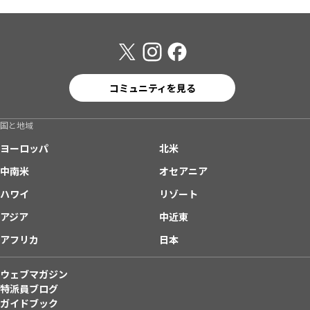
コミュニティを見る
国と地域
ヨーロッパ
北米
中南米
オセアニア
ハワイ
リゾート
アジア
中近東
アフリカ
日本
ウェブマガジン
特派員ブログ
ガイドブック