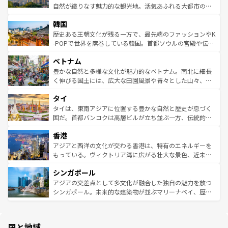
ク、伝統的なフラダンスなど、すべてがハワイの魅力を彩
ど、見どころがたくさん。また、カフェやワイン、オージ
自然が織りなす魅力的な観光地。活気あふれる大都市の台
っている。訪れるたびに新しい発見と感動が待っているハ
ービーフなどの食文化も豊かで、美味しいものであふれて
北やノスタルジックな町並みが人気な九份（ジォウフェ
ワイを、存分に味わってほしい。 なお、新着のハワイ情報
韓国
いる。アクティビティも充実しており、サーフィンやダイ
ン）、静ひつな山岳地帯である台湾東部など、都市の喧騒
は
コンテンツ一覧
を参照してほしい。
ビング、ハイキングなど、アウトドア好きにはたまらな
と山間の静けさが共存しており、訪れる人に新しい発見と
歴史ある王朝文化が残る一方で、最先端のファッションやK
い。オーストラリアの多彩な魅力を存分に味わいつくそ
驚きをもたらしてくれる。また、奥深い台湾の食文化も魅
-POPで世界を席巻している韓国。首都ソウルの宮殿や伝統
う。 なお、新着のオーストラリア情報は
コンテンツ一覧
を
力で、夜市などの屋台グルメから高級料理、ヘルシーで美
家屋が並ぶエリアでは韓国の歴史と文化に浸ることがで
参照してほしい。
ベトナム
容にもいいと評判のスイーツなど、バラエティ豊かな料理
き、地方に足を延ばせば四季折々の自然美を楽しむことが
が味わえる。 なお、新着の台湾情報は
コンテンツ一覧
を参
できる。そして、キムチや焼肉、絶品のストリートフード
豊かな自然と多様な文化が魅力的なベトナム。南北に細長
照してほしい。
まで、さまざまな韓国料理が待っている。夜には、韓国な
く伸びる国土には、広大な田園風景や青々とした山々、世
らではのナイトライフも堪能できる。あたたかいホスピタ
界遺産に登録された壮大な自然景観が点在し、都市部では
タイ
リティに包まれながら、韓国の多彩な魅力を心ゆくまで味
急速な発展と共に伝統が息づく。ハノイの古い町並みやホ
わってみてほしい。 なお、新着の韓国情報は
コンテンツ一
ーチミン市のフランス統治時代の建物も、独特の雰囲気を
タイは、東南アジアに位置する豊かな自然と歴史が息づく
覧
を参照してほしい。
醸し出している。また、バラエティの豊かさとおいしさで
国だ。首都バンコクは高層ビルが立ち並ぶ一方、伝統的な
世界中の食通を魅了してやまないベトナム料理も魅力のひ
寺院や市場がいたるところに点在し、古きよき文化と現代
香港
とつ。フォーやバインミー、ベトナムコーヒーなどは、ぜ
の活気が交差している。北部ではチェンマイなどの山岳地
ひ現地で味わいたい。どの地域を訪れてもあたたかい人々
帯で自然と触れ合い、南部ではプーケットやクラビの美し
アジアと西洋の文化が交わる香港は、特有のエネルギーを
が旅行者を迎えてくれるので、きっと忘れられない旅にな
いビーチでリゾート気分を楽しむことができる。タイ料理
もっている。ヴィクトリア湾に広がる壮大な景色、近未来
るはずだ。 なお、新着のベトナム情報は
コンテンツ一覧
を
は世界的に有名で、屋台から高級レストランまで味覚を刺
的なアートスポット、そして歴史と現代が融合した町並
参照してほしい。
シンガポール
激する。気候は一年中温暖で、どの季節にも異なる楽しみ
み、どこを訪れても感動するはず。観光スポットが密集し
が待っている。親しみやすいタイの人々、仏教を中心とし
ており、効率よく見どころを回れるのも魅力。息をのむよ
アジアの交差点として多文化が融合した独自の魅力を放つ
た文化、そして多様な観光資源が、訪れる旅人を魅了し続
うな絶景から文化的な体験まで、香港を存分に楽しみ尽く
シンガポール。未来的な建築物が並ぶマリーナベイ、歴史
ける。 なお、新着のタイ情報は
コンテンツ一覧
を参照して
そう。 なお、新着の香港情報は
コンテンツ一覧
を参照して
と伝統を感じられるエスニックタウン、多数の緑豊かな公
ほしい。
ほしい。
園や自然保護区など、自然が調和した近代的な景観と文化
の多様性あふれるカラフルな町は、どこを歩いても新しい
国と地域