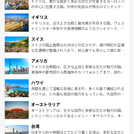
聖堂、美しいビーチ、そして豊かな自然が、訪れる者を心
ドイツは、豊かな歴史と多彩な文化が交差するヨーロッパ
ンテンツ一覧
を参照してほしい。
から魅了する。また、フランスは美食の国としても知ら
の中心に位置する国。中世の街並みが残るロマンチック街
れ、フランス料理はユネスコ無形文化遺産にも登録されて
道から、未来を先取りするようなモダンな都市まで多様な
イギリス
いる。シャンパンの発祥地であるランス、プロヴァンスの
顔を持つこの国は、どこを歩いても飽きることがない。ベ
香り高いラベンダー畑など、多彩な楽しみ方が可能だ。さ
ルリンの文化的活気、バイエルン州のアルプスの絶景、そ
イギリスは、古きよき伝統と最先端が共存する国。ウェス
らに、パリ以外の地域にも魅力が溢れており、どの街角に
してライン川沿いのワイン畑といった風景は必見。ビール
トミンスター寺院や大英博物館のようなランドマーク、歴
も豊かな歴史と文化が息づいている。パリ以外の個性あふ
とソーセージを味わいながら地元の人と過ごす楽しい時間
史ある大学都市、美しい丘陵地帯や牧歌的な風景など、エ
れる地方に足を運ぶとそれぞれで全く異なる文化を体験で
スイス
は、お酒好きな人にはぜひ体験してほしい。 なお、新着の
リアごとに異なる魅力がある。また、優雅なアフタヌーン
きるだろう。 なお、新着のフランス情報は
コンテンツ一覧
ドイツ情報は
コンテンツ一覧
を参照してほしい。
ティー、ビール好きにはたまらない英国パブ、サッカー観
スイスの国土面積は九州ほどの広さだが、運行時刻が正確
を参照してほしい。
戦など、本場だからこそできる体験も豊富。イギリスを旅
な交通網が整備されており、初心者でも安心して個人旅行
して楽しみつくそう。 なお、新着のイギリス情報は
コンテ
を楽しめる。日本同様に時刻表どおりの旅が可能だ。中世
アメリカ
ンツ一覧
を参照してほしい。
の建物がそのまま残る町や、スイスならではのユニークな
博物館もあり、アルプス観光だけでなく町歩きも満喫する
アメリカ合衆国は、広大な土地と多様な文化が魅力の国。
ことができる。国民の所得が高いため物価も高いが、旅行
東海岸の都市部から西海岸のカリフォルニアまで、訪れる
者向けの交通パス提供のサービスもあり、うまく活用すれ
場所ごとに異なる風景と体験が待っている。ニューヨーク
ハワイ
ば市内交通費無料で観光を楽しむこともできる。 なお、新
のような巨大都市は、観光、ショッピング、エンターテイ
着のスイス情報は
コンテンツ一覧
を参照してほしい。
ンメントが詰まった刺激的なスポットだ。一方、アメリカ
年間を通じて温暖な気候に恵まれ、多くの島で構成される
西部には大自然が広がり、グランドキャニオンやイエロー
ハワイは、どの島も独自の魅力をもっている。大自然の神
ストーン国立公園といった絶景が堪能できる。さらに、南
秘を感じたいなら、火山が生み出した壮大な景観を誇るハ
オーストラリア
部のニューオーリンズでは、音楽と美食が融合した独特の
ワイ島は見逃せない。また、定番の観光地といえばオアフ
文化が魅力。旅行者はアメリカの各地域で異なる魅力を楽
島だが、静かな自然を求めるならマウイ島やカウアイ島が
オーストラリアは、壮大な自然と多様な文化が魅力の国。
しみながら、その多様性と豊かな歴史を感じることができ
おすすめ。エメラルドグリーンに輝く海をはじめ、豊かな
シドニーのシンボルであるシドニー・オペラハウス、オー
るだろう。車でのロードトリップや列車の旅も、アメリカ
文化や歴史が息づいている。「アロハスピリット」と呼ば
ストラリア東海岸北部に広がる大サンゴ礁地帯グレートバ
ならではの贅沢な旅のスタイルだ。 なお、新着のアメリカ
台湾
れるおもてなしの心で訪れる人々を迎えてくれるハワイの
リアリーフや大陸中央部にそびえるウルル（エアーズロッ
情報は
コンテンツ一覧
を参照してほしい。
人々、おいしいローカルフードやハワイアンミュージッ
ク）、タスマニアの美しい原生林やケアンズの熱帯雨林な
日本から約４時間ほどでたどり着く台湾は、多彩な文化と