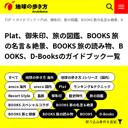
TOP
ガイドブック
Plat、御朱印、旅の図鑑、BOOKS 旅の名言＆絶景、BOO
Plat、御朱印、旅の図鑑、BOOKS 旅
の名言＆絶景、BOOKS 旅の読み物、B
OOKS、D-Booksのガイドブック一覧
すべて
地球の歩き方 海外
地球の歩き方 Jシリーズ（国内）
aruco 海外
aruco 国内
Plat
ランキング&テクニック
Resort Style
島旅
御朱印
歴史時代
旅の図鑑
BOOKS スペシャルコラボ
BOOKS 旅の名言＆絶景
BOOKS 旅と健康
BOOKS 旅の読み物
BOOKS
D-Books
絞り込み条件を追加