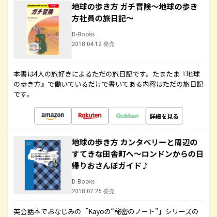
地球の歩き方 ガチ冒険～地球の歩き
方社員の旅日記～
D-Books
2018.04.12 発売
本書は4人の旅好きによるただの旅日記です。たまたま『地球
の歩き方』で働いているだけで書いてある内容はただの旅日記
です。
詳細を見る
地球の歩き方 カンタベリーと周辺の
すてきな田舎町へ～ロンドンからの日
帰りおさんぽガイド♪
D-Books
2018.07.26 発売
英会話本でおなじみの「Kayoの“秘密のノート”」シリーズの