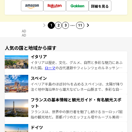
詳細を見る
…
1
2
3
11
AD
AD
人気の国と地域から探す
イタリア
イタリアは歴史、文化、グルメ、自然と多彩な魅力にあふ
れた国。
ローマ
の古代遺跡やフィレンツェのルネッサンス
美術、ヴェネツィアの運河など、歴史あるスポットはもち
スペイン
ろん、トスカーナの美しい田園風景やアマルフィ海岸の絶
景など、自然景観も見逃せない。観光の合間には、本場の
イベリア半島のほぼ80％を占めるスペインは、太陽が降り
ピザやパスタなど、絶品のイタリア料理を堪能することも
注ぐ地中海沿岸から雄大なピレネー山脈まで、多彩な自然
できる。朝目覚めてから夜眠るまで、すべての瞬間を楽し
と文化が詰まったヨーロッパ屈指の旅行先だ。多様な地域
フランスの基本情報と観光ガイド・有名観光スポ
ませてくれるイタリアで、忘れられない旅をしてみよう！
文化が根付くこの国では、情熱的なフラメンコ、熱気あふ
なお、新着のイタリア情報は
コンテンツ一覧
を参照してほ
れる闘牛、そして美味しいタパスが生活の一部となってい
ット
しい。
る。首都マドリードの洗練された雰囲気や、バルセロナの
フランスは、世界中の旅行者を魅了し続けるヨーロッパ屈
アートに溢れた街角から、地方では古代ローマ遺跡や中世
指の観光地だ。首都パリのエッフェル塔やルーブル美術館
の城塞都市、穏やかなビーチリゾートまで多彩な表情を見
といった象徴的なスポットから、田舎町の古風な美しさま
せる。地方によって風土や気候が異なるスペインはその個
ドイツ
で、幅広い魅力が詰まっている。華麗な宮殿、歴史的な大
性で訪れる人を魅了する。 なお、新着のスペイン情報は
コ