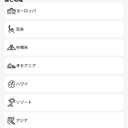
発見がある。さらに、治安のよさや充実した公共交通機関
も、旅行者にとっては魅力的なポイント。グルメも豊富
で、ホーカーズは地元の風情を楽しめる外せないスポット
ヨーロッパ
だ。訪れる人を飽きさせないシンガポールで、多様な魅力
を体感しよう。 なお、新着のシンガポール情報は
コンテン
ツ一覧
を参照してほしい。
北米
中南米
オセアニア
ハワイ
リゾート
アジア