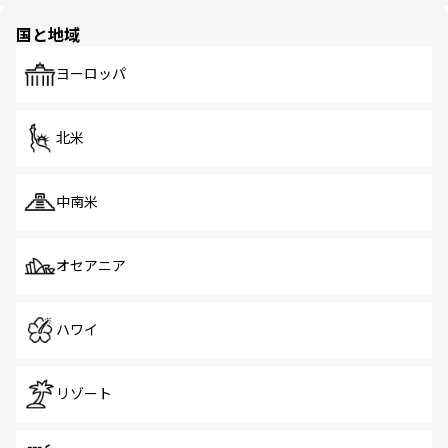
園や自然保護区など、自然が調和した近代的な景観と文化
の多様性あふれるカラフルな町は、どこを歩いても新しい
国と地域
発見がある。さらに、治安のよさや充実した公共交通機関
も、旅行者にとっては魅力的なポイント。グルメも豊富
で、ホーカーズは地元の風情を楽しめる外せないスポット
ヨーロッパ
だ。訪れる人を飽きさせないシンガポールで、多様な魅力
を体感しよう。 なお、新着のシンガポール情報は
コンテン
ツ一覧
を参照してほしい。
北米
中南米
オセアニア
ハワイ
リゾート