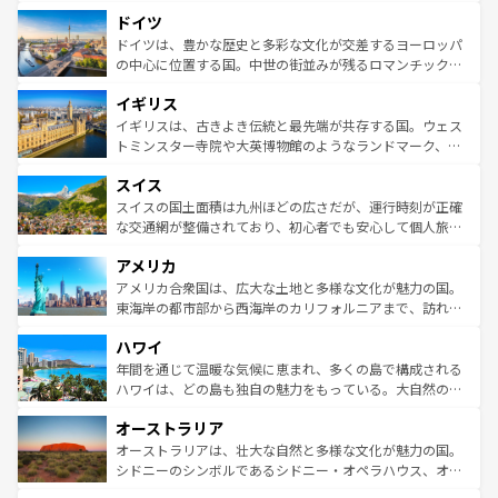
といった象徴的なスポットから、田舎町の古風な美しさま
せる。地方によって風土や気候が異なるスペインはその個
ドイツ
で、幅広い魅力が詰まっている。華麗な宮殿、歴史的な大
性で訪れる人を魅了する。 なお、新着のスペイン情報は
コ
聖堂、美しいビーチ、そして豊かな自然が、訪れる者を心
ドイツは、豊かな歴史と多彩な文化が交差するヨーロッパ
ンテンツ一覧
を参照してほしい。
から魅了する。また、フランスは美食の国としても知ら
の中心に位置する国。中世の街並みが残るロマンチック街
れ、フランス料理はユネスコ無形文化遺産にも登録されて
道から、未来を先取りするようなモダンな都市まで多様な
イギリス
いる。シャンパンの発祥地であるランス、プロヴァンスの
顔を持つこの国は、どこを歩いても飽きることがない。ベ
香り高いラベンダー畑など、多彩な楽しみ方が可能だ。さ
ルリンの文化的活気、バイエルン州のアルプスの絶景、そ
イギリスは、古きよき伝統と最先端が共存する国。ウェス
らに、パリ以外の地域にも魅力が溢れており、どの街角に
してライン川沿いのワイン畑といった風景は必見。ビール
トミンスター寺院や大英博物館のようなランドマーク、歴
も豊かな歴史と文化が息づいている。パリ以外の個性あふ
とソーセージを味わいながら地元の人と過ごす楽しい時間
史ある大学都市、美しい丘陵地帯や牧歌的な風景など、エ
れる地方に足を運ぶとそれぞれで全く異なる文化を体験で
スイス
は、お酒好きな人にはぜひ体験してほしい。 なお、新着の
リアごとに異なる魅力がある。また、優雅なアフタヌーン
きるだろう。 なお、新着のフランス情報は
コンテンツ一覧
ドイツ情報は
コンテンツ一覧
を参照してほしい。
ティー、ビール好きにはたまらない英国パブ、サッカー観
スイスの国土面積は九州ほどの広さだが、運行時刻が正確
を参照してほしい。
戦など、本場だからこそできる体験も豊富。イギリスを旅
な交通網が整備されており、初心者でも安心して個人旅行
して楽しみつくそう。 なお、新着のイギリス情報は
コンテ
を楽しめる。日本同様に時刻表どおりの旅が可能だ。中世
アメリカ
ンツ一覧
を参照してほしい。
の建物がそのまま残る町や、スイスならではのユニークな
博物館もあり、アルプス観光だけでなく町歩きも満喫する
アメリカ合衆国は、広大な土地と多様な文化が魅力の国。
ことができる。国民の所得が高いため物価も高いが、旅行
東海岸の都市部から西海岸のカリフォルニアまで、訪れる
者向けの交通パス提供のサービスもあり、うまく活用すれ
場所ごとに異なる風景と体験が待っている。ニューヨーク
ハワイ
ば市内交通費無料で観光を楽しむこともできる。 なお、新
のような巨大都市は、観光、ショッピング、エンターテイ
着のスイス情報は
コンテンツ一覧
を参照してほしい。
ンメントが詰まった刺激的なスポットだ。一方、アメリカ
年間を通じて温暖な気候に恵まれ、多くの島で構成される
西部には大自然が広がり、グランドキャニオンやイエロー
ハワイは、どの島も独自の魅力をもっている。大自然の神
ストーン国立公園といった絶景が堪能できる。さらに、南
秘を感じたいなら、火山が生み出した壮大な景観を誇るハ
オーストラリア
部のニューオーリンズでは、音楽と美食が融合した独特の
ワイ島は見逃せない。また、定番の観光地といえばオアフ
文化が魅力。旅行者はアメリカの各地域で異なる魅力を楽
島だが、静かな自然を求めるならマウイ島やカウアイ島が
オーストラリアは、壮大な自然と多様な文化が魅力の国。
しみながら、その多様性と豊かな歴史を感じることができ
おすすめ。エメラルドグリーンに輝く海をはじめ、豊かな
シドニーのシンボルであるシドニー・オペラハウス、オー
るだろう。車でのロードトリップや列車の旅も、アメリカ
文化や歴史が息づいている。「アロハスピリット」と呼ば
ストラリア東海岸北部に広がる大サンゴ礁地帯グレートバ