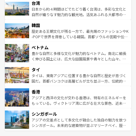
ならではの贅沢な旅のスタイルだ。 なお、新着のアメリカ
台湾
れるおもてなしの心で訪れる人々を迎えてくれるハワイの
リアリーフや大陸中央部にそびえるウルル（エアーズロッ
情報は
コンテンツ一覧
を参照してほしい。
人々、おいしいローカルフードやハワイアンミュージッ
ク）、タスマニアの美しい原生林やケアンズの熱帯雨林な
日本から約４時間ほどでたどり着く台湾は、多彩な文化と
ク、伝統的なフラダンスなど、すべてがハワイの魅力を彩
ど、見どころがたくさん。また、カフェやワイン、オージ
自然が織りなす魅力的な観光地。活気あふれる大都市の台
っている。訪れるたびに新しい発見と感動が待っているハ
ービーフなどの食文化も豊かで、美味しいものであふれて
北やノスタルジックな町並みが人気な九份（ジォウフェ
ワイを、存分に味わってほしい。 なお、新着のハワイ情報
韓国
いる。アクティビティも充実しており、サーフィンやダイ
ン）、静ひつな山岳地帯である台湾東部など、都市の喧騒
は
コンテンツ一覧
を参照してほしい。
ビング、ハイキングなど、アウトドア好きにはたまらな
と山間の静けさが共存しており、訪れる人に新しい発見と
歴史ある王朝文化が残る一方で、最先端のファッションやK
い。オーストラリアの多彩な魅力を存分に味わいつくそ
驚きをもたらしてくれる。また、奥深い台湾の食文化も魅
-POPで世界を席巻している韓国。首都ソウルの宮殿や伝統
う。 なお、新着のオーストラリア情報は
コンテンツ一覧
を
力で、夜市などの屋台グルメから高級料理、ヘルシーで美
家屋が並ぶエリアでは韓国の歴史と文化に浸ることがで
参照してほしい。
ベトナム
容にもいいと評判のスイーツなど、バラエティ豊かな料理
き、地方に足を延ばせば四季折々の自然美を楽しむことが
が味わえる。 なお、新着の台湾情報は
コンテンツ一覧
を参
できる。そして、キムチや焼肉、絶品のストリートフード
豊かな自然と多様な文化が魅力的なベトナム。南北に細長
照してほしい。
まで、さまざまな韓国料理が待っている。夜には、韓国な
く伸びる国土には、広大な田園風景や青々とした山々、世
らではのナイトライフも堪能できる。あたたかいホスピタ
界遺産に登録された壮大な自然景観が点在し、都市部では
タイ
リティに包まれながら、韓国の多彩な魅力を心ゆくまで味
急速な発展と共に伝統が息づく。ハノイの古い町並みやホ
わってみてほしい。 なお、新着の韓国情報は
コンテンツ一
ーチミン市のフランス統治時代の建物も、独特の雰囲気を
タイは、東南アジアに位置する豊かな自然と歴史が息づく
覧
を参照してほしい。
醸し出している。また、バラエティの豊かさとおいしさで
国だ。首都バンコクは高層ビルが立ち並ぶ一方、伝統的な
世界中の食通を魅了してやまないベトナム料理も魅力のひ
寺院や市場がいたるところに点在し、古きよき文化と現代
香港
とつ。フォーやバインミー、ベトナムコーヒーなどは、ぜ
の活気が交差している。北部ではチェンマイなどの山岳地
ひ現地で味わいたい。どの地域を訪れてもあたたかい人々
帯で自然と触れ合い、南部ではプーケットやクラビの美し
アジアと西洋の文化が交わる香港は、特有のエネルギーを
が旅行者を迎えてくれるので、きっと忘れられない旅にな
いビーチでリゾート気分を楽しむことができる。タイ料理
もっている。ヴィクトリア湾に広がる壮大な景色、近未来
るはずだ。 なお、新着のベトナム情報は
コンテンツ一覧
を
は世界的に有名で、屋台から高級レストランまで味覚を刺
的なアートスポット、そして歴史と現代が融合した町並
参照してほしい。
シンガポール
激する。気候は一年中温暖で、どの季節にも異なる楽しみ
み、どこを訪れても感動するはず。観光スポットが密集し
が待っている。親しみやすいタイの人々、仏教を中心とし
ており、効率よく見どころを回れるのも魅力。息をのむよ
アジアの交差点として多文化が融合した独自の魅力を放つ
た文化、そして多様な観光資源が、訪れる旅人を魅了し続
うな絶景から文化的な体験まで、香港を存分に楽しみ尽く
シンガポール。未来的な建築物が並ぶマリーナベイ、歴史
ける。 なお、新着のタイ情報は
コンテンツ一覧
を参照して
そう。 なお、新着の香港情報は
コンテンツ一覧
を参照して
と伝統を感じられるエスニックタウン、多数の緑豊かな公
ほしい。
ほしい。