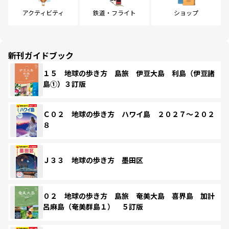
アクティビティ
鉄道・フライト
ショップ
新刊ガイドブック
１５ 地球の歩き方 島旅 伊豆大島 利島（伊豆諸
島①）３訂版
Ｃ０２ 地球の歩き方 ハワイ島 ２０２７～２０２
８
Ｊ３３ 地球の歩き方 墨田区
０２ 地球の歩き方 島旅 奄美大島 喜界島 加計
呂麻島（奄美群島１） ５訂版