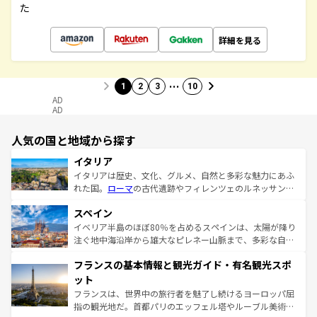
た
詳細を見る
…
1
2
3
10
AD
AD
人気の国と地域から探す
イタリア
イタリアは歴史、文化、グルメ、自然と多彩な魅力にあふ
れた国。
ローマ
の古代遺跡やフィレンツェのルネッサンス
美術、ヴェネツィアの運河など、歴史あるスポットはもち
スペイン
ろん、トスカーナの美しい田園風景やアマルフィ海岸の絶
景など、自然景観も見逃せない。観光の合間には、本場の
イベリア半島のほぼ80％を占めるスペインは、太陽が降り
ピザやパスタなど、絶品のイタリア料理を堪能することも
注ぐ地中海沿岸から雄大なピレネー山脈まで、多彩な自然
できる。朝目覚めてから夜眠るまで、すべての瞬間を楽し
と文化が詰まったヨーロッパ屈指の旅行先だ。多様な地域
フランスの基本情報と観光ガイド・有名観光スポ
ませてくれるイタリアで、忘れられない旅をしてみよう！
文化が根付くこの国では、情熱的なフラメンコ、熱気あふ
なお、新着のイタリア情報は
コンテンツ一覧
を参照してほ
れる闘牛、そして美味しいタパスが生活の一部となってい
ット
しい。
る。首都マドリードの洗練された雰囲気や、バルセロナの
フランスは、世界中の旅行者を魅了し続けるヨーロッパ屈
アートに溢れた街角から、地方では古代ローマ遺跡や中世
指の観光地だ。首都パリのエッフェル塔やルーブル美術館
の城塞都市、穏やかなビーチリゾートまで多彩な表情を見