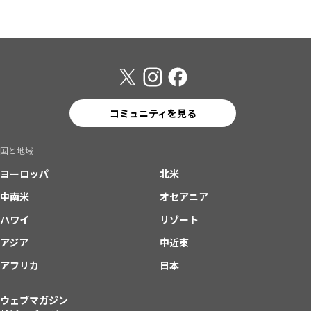
コミュニティを見る
国と地域
ヨーロッパ
北米
中南米
オセアニア
ハワイ
リゾート
アジア
中近東
アフリカ
日本
ウェブマガジン