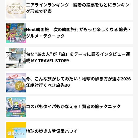
エアラインランキング 読者の投票をもとにランキン
グ形式で発表
Next韓国旅 次の韓国旅行がもっと楽しくなる 旅先・
グルメ・テクニック
旬な“あの人”が「旅」をテーマに語るインタビュー連
載 MY TRAVEL STORY
今、こんな旅がしてみたい！地球の歩き方が選ぶ2026
年絶対行くべき旅先30
コスパもタイパもかなえる！賢者の旅テクニック
地球の歩き方♥偏愛ハワイ