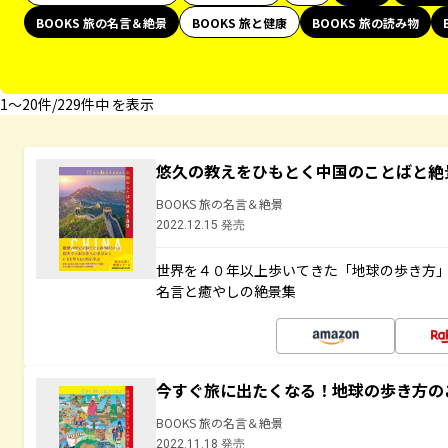
BOOKS 旅の名言＆絶景
BOOKS 旅と健康
BOOKS 旅の読み物
1〜20件/229件中 を表示
悠久の教えをひもとく中国のことばと絶
BOOKS 旅の名言＆絶景
2022.12.15 発売
世界を４０年以上歩いてきた「地球の歩き方
名言と癒やしの絶景集
今すぐ旅に出たくなる！地球の歩き方の
BOOKS 旅の名言＆絶景
2022.11.18 発売