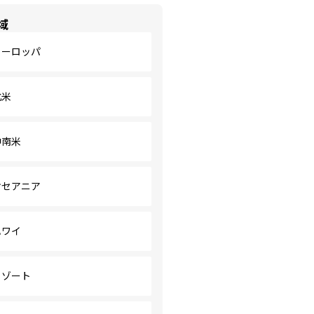
域
ヨーロッパ
北米
中南米
オセアニア
ハワイ
リゾート