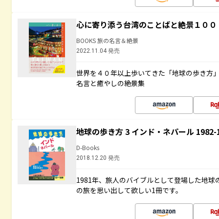
心に寄り添う台湾のことばと絶景１００
BOOKS 旅の名言＆絶景
2022.11.04 発売
世界を４０年以上歩いてきた「地球の歩き方
名言と癒やしの絶景集
地球の歩き方 3 インド・ネパール 1982
D-Books
2018.12.20 発売
1981年、旅人のバイブルとして登場した地
の旅を思い出して欲しい1冊です。