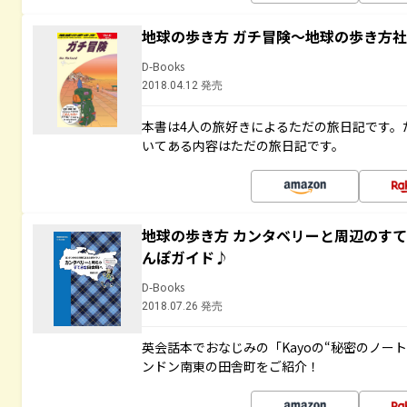
地球の歩き方 ガチ冒険～地球の歩き方
D-Books
2018.04.12 発売
本書は4人の旅好きによるただの旅日記です。
いてある内容はただの旅日記です。
地球の歩き方 カンタベリーと周辺のす
んぽガイド♪
D-Books
2018.07.26 発売
英会話本でおなじみの「Kayoの“秘密のノー
ンドン南東の田舎町をご紹介！