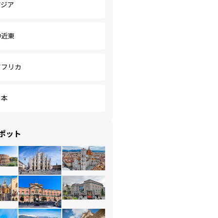
アジア
中近東
アフリカ
日本
ポット