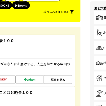
BOOKS
D-Books
国と地
絞り込み条件を追加
景１００
」があなたにお届けする、人生を輝かせる中国の
詳細を見る
ことばと絶景１００