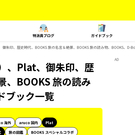
特派員ブログ
ガイドブック
、御朱印、歴史時代、BOOKS 旅の名言＆絶景、BOOKS 旅の読み物、BOOKS、D-B
AD
）、Plat、御朱印、歴
景、BOOKS 旅の読み
イドブック一覧
co 海外
aruco 国内
Plat
代
旅の図鑑
BOOKS スペシャルコラボ