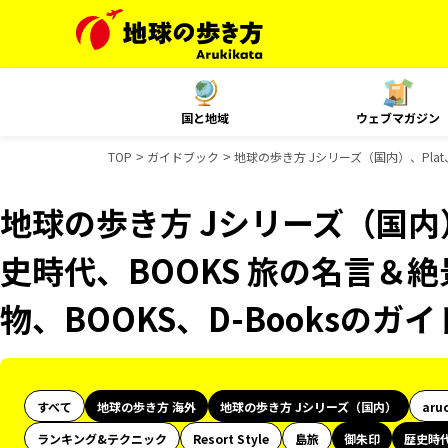
国と地域
ウェブマガジン
TOP
ガイドブック
地球の歩き方 Jシリーズ（国内）、Plat
地球の歩き方 Jシリーズ（国内
史時代、BOOKS 旅の名言＆絶
物、BOOKS、D-Booksのガ
すべて
地球の歩き方 海外
地球の歩き方 Jシリーズ（国内）
aru
ランキング&テクニック
Resort Style
島旅
御朱印
歴史時