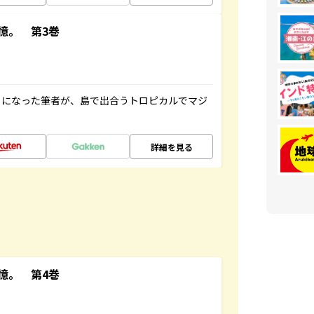
憶。 第3巻
とになった筆者が、島で出合うトロピカルでマジ
詳細を見る
憶。 第4巻