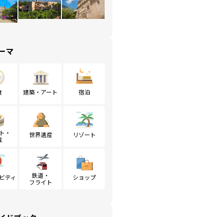
ーマ
食
建築・アート
宿泊
ト・
世界遺産
リゾート
戦
鉄道・
ビティ
ショップ
フライト