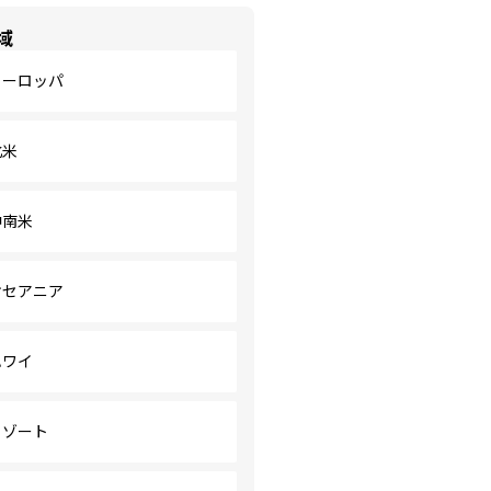
域
ヨーロッパ
北米
中南米
オセアニア
ハワイ
リゾート