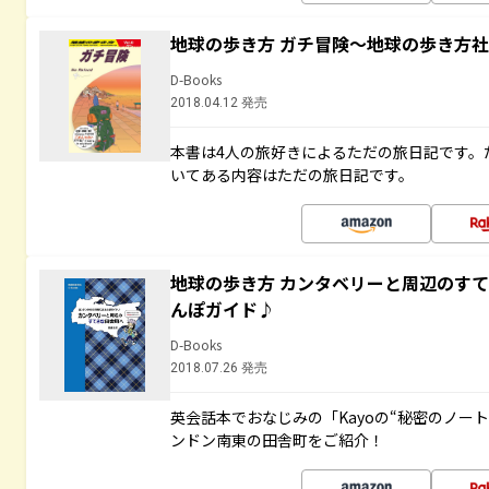
地球の歩き方 ガチ冒険～地球の歩き方
D-Books
2018.04.12 発売
本書は4人の旅好きによるただの旅日記です。
いてある内容はただの旅日記です。
地球の歩き方 カンタベリーと周辺のす
んぽガイド♪
D-Books
2018.07.26 発売
英会話本でおなじみの「Kayoの“秘密のノー
ンドン南東の田舎町をご紹介！