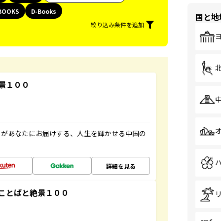
BOOKS
D-Books
国と地
絞り込み条件を追加
景１００
」があなたにお届けする、人生を輝かせる中国の
詳細を見る
ことばと絶景１００