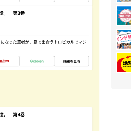
憶。 第3巻
とになった筆者が、島で出合うトロピカルでマジ
詳細を見る
憶。 第4巻