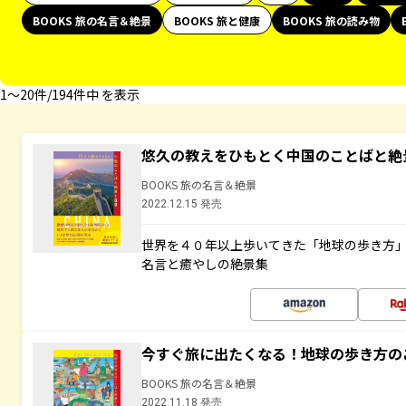
BOOKS 旅の名言＆絶景
BOOKS 旅と健康
BOOKS 旅の読み物
1〜20件/194件中 を表示
悠久の教えをひもとく中国のことばと絶
BOOKS 旅の名言＆絶景
2022.12.15 発売
世界を４０年以上歩いてきた「地球の歩き方
名言と癒やしの絶景集
今すぐ旅に出たくなる！地球の歩き方の
BOOKS 旅の名言＆絶景
2022.11.18 発売