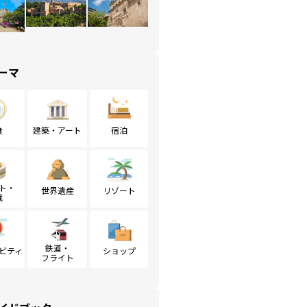
ーマ
食
建築・アート
宿泊
ト・
世界遺産
リゾート
戦
鉄道・
ビティ
ショップ
フライト