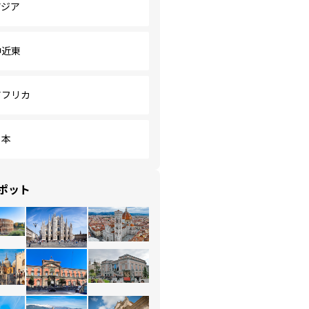
アジア
中近東
アフリカ
日本
ポット