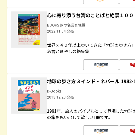
心に寄り添う台湾のことばと絶景１００
BOOKS 旅の名言＆絶景
2022.11.04 発売
世界を４０年以上歩いてきた「地球の歩き方
名言と癒やしの絶景集
地球の歩き方 3 インド・ネパール 1982
D-Books
2018.12.20 発売
1981年、旅人のバイブルとして登場した地
の旅を思い出して欲しい1冊です。