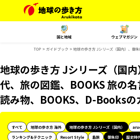
国と地域
ウェブマガジン
TOP
ガイドブック
地球の歩き方 Jシリーズ（国内）、御朱印
地球の歩き方 Jシリーズ（国
代、旅の図鑑、BOOKS 旅の名
読み物、BOOKS、D-Book
すべて
地球の歩き方 海外
地球の歩き方 Jシリーズ（国内）
aru
ランキング&テクニック
Resort Style
島旅
御朱印
歴史時