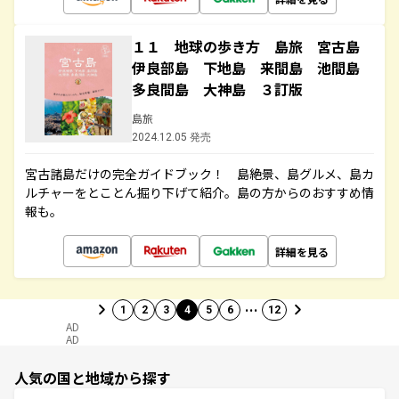
１１ 地球の歩き方 島旅 宮古島
伊良部島 下地島 来間島 池間島
多良間島 大神島 ３訂版
島旅
2024.12.05 発売
宮古諸島だけの完全ガイドブック！ 島絶景、島グルメ、島カ
ルチャーをとことん掘り下げて紹介。島の方からのおすすめ情
報も。
詳細を見る
…
1
2
3
4
5
6
12
AD
AD
人気の国と地域から探す