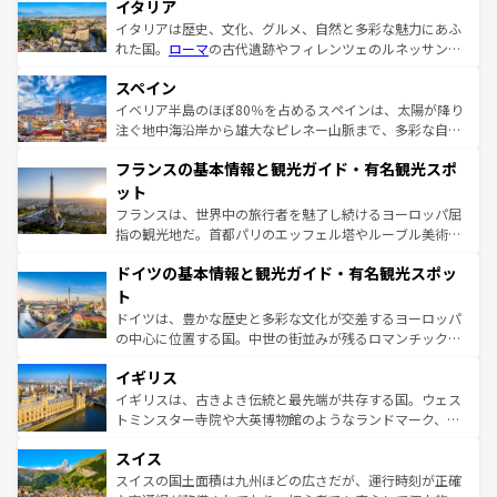
イタリア
イタリアは歴史、文化、グルメ、自然と多彩な魅力にあふ
れた国。
ローマ
の古代遺跡やフィレンツェのルネッサンス
美術、ヴェネツィアの運河など、歴史あるスポットはもち
スペイン
ろん、トスカーナの美しい田園風景やアマルフィ海岸の絶
景など、自然景観も見逃せない。観光の合間には、本場の
イベリア半島のほぼ80％を占めるスペインは、太陽が降り
ピザやパスタなど、絶品のイタリア料理を堪能することも
注ぐ地中海沿岸から雄大なピレネー山脈まで、多彩な自然
できる。朝目覚めてから夜眠るまで、すべての瞬間を楽し
と文化が詰まったヨーロッパ屈指の旅行先だ。多様な地域
フランスの基本情報と観光ガイド・有名観光スポ
ませてくれるイタリアで、忘れられない旅をしてみよう！
文化が根付くこの国では、情熱的なフラメンコ、熱気あふ
なお、新着のイタリア情報は
コンテンツ一覧
を参照してほ
れる闘牛、そして美味しいタパスが生活の一部となってい
ット
しい。
る。首都マドリードの洗練された雰囲気や、バルセロナの
フランスは、世界中の旅行者を魅了し続けるヨーロッパ屈
アートに溢れた街角から、地方では古代ローマ遺跡や中世
指の観光地だ。首都パリのエッフェル塔やルーブル美術館
の城塞都市、穏やかなビーチリゾートまで多彩な表情を見
といった象徴的なスポットから、田舎町の古風な美しさま
せる。地方によって風土や気候が異なるスペインはその個
ドイツの基本情報と観光ガイド・有名観光スポッ
で、幅広い魅力が詰まっている。華麗な宮殿、歴史的な大
性で訪れる人を魅了する。 なお、新着のスペイン情報は
コ
聖堂、美しいビーチ、そして豊かな自然が、訪れる者を心
ト
ンテンツ一覧
を参照してほしい。
から魅了する。また、フランスは美食の国としても知ら
ドイツは、豊かな歴史と多彩な文化が交差するヨーロッパ
れ、フランス料理はユネスコ無形文化遺産にも登録されて
の中心に位置する国。中世の街並みが残るロマンチック街
いる。シャンパンの発祥地であるランス、プロヴァンスの
道から、未来を先取りするようなモダンな都市まで多様な
香り高いラベンダー畑など、多彩な楽しみ方が可能だ。さ
イギリス
顔を持つこの国は、どこを歩いても飽きることがない。ベ
らに、パリ以外の地域にも魅力が溢れており、どの街角に
ルリンの文化的活気、バイエルン州のアルプスの絶景、そ
イギリスは、古きよき伝統と最先端が共存する国。ウェス
も豊かな歴史と文化が息づいている。パリ以外の個性あふ
してライン川沿いのワイン畑といった風景は必見。ビール
トミンスター寺院や大英博物館のようなランドマーク、歴
れる地方に足を運ぶとそれぞれで全く異なる文化を体験で
とソーセージを味わいながら地元の人と過ごす楽しい時間
史ある大学都市、美しい丘陵地帯や牧歌的な風景など、エ
きるだろう。 なお、新着のフランス情報は
コンテンツ一覧
スイス
は、お酒好きな人にはぜひ体験してほしい。 なお、新着の
リアごとに異なる魅力がある。また、優雅なアフタヌーン
を参照してほしい。
ドイツ情報は
コンテンツ一覧
を参照してほしい。
ティー、ビール好きにはたまらない英国パブ、サッカー観
スイスの国土面積は九州ほどの広さだが、運行時刻が正確