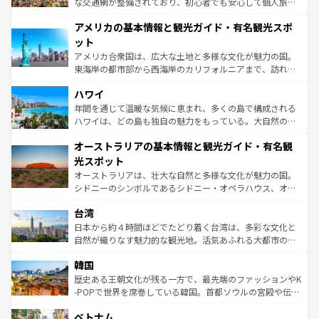
戦など、本場だからこそできる体験も豊富。イギリスを旅
な交通網が整備されており、初心者でも安心して個人旅行
して楽しみつくそう。 なお、新着のイギリス情報は
コンテ
を楽しめる。日本同様に時刻表どおりの旅が可能だ。中世
アメリカの基本情報と観光ガイド・有名観光スポ
ンツ一覧
を参照してほしい。
の建物がそのまま残る町や、スイスならではのユニークな
博物館もあり、アルプス観光だけでなく町歩きも満喫する
ット
ことができる。国民の所得が高いため物価も高いが、旅行
アメリカ合衆国は、広大な土地と多様な文化が魅力の国。
者向けの交通パス提供のサービスもあり、うまく活用すれ
東海岸の都市部から西海岸のカリフォルニアまで、訪れる
ば市内交通費無料で観光を楽しむこともできる。 なお、新
場所ごとに異なる風景と体験が待っている。ニューヨーク
着のスイス情報は
コンテンツ一覧
を参照してほしい。
ハワイ
のような巨大都市は、観光、ショッピング、エンターテイ
ンメントが詰まった刺激的なスポットだ。一方、アメリカ
年間を通じて温暖な気候に恵まれ、多くの島で構成される
西部には大自然が広がり、グランドキャニオンやイエロー
ハワイは、どの島も独自の魅力をもっている。大自然の神
ストーン国立公園といった絶景が堪能できる。さらに、南
秘を感じたいなら、火山が生み出した壮大な景観を誇るハ
オーストラリアの基本情報と観光ガイド・有名観
部のニューオーリンズでは、音楽と美食が融合した独特の
ワイ島は見逃せない。また、定番の観光地といえばオアフ
文化が魅力。旅行者はアメリカの各地域で異なる魅力を楽
島だが、静かな自然を求めるならマウイ島やカウアイ島が
光スポット
しみながら、その多様性と豊かな歴史を感じることができ
おすすめ。エメラルドグリーンに輝く海をはじめ、豊かな
オーストラリアは、壮大な自然と多様な文化が魅力の国。
るだろう。車でのロードトリップや列車の旅も、アメリカ
文化や歴史が息づいている。「アロハスピリット」と呼ば
シドニーのシンボルであるシドニー・オペラハウス、オー
ならではの贅沢な旅のスタイルだ。 なお、新着のアメリカ
れるおもてなしの心で訪れる人々を迎えてくれるハワイの
ストラリア東海岸北部に広がる大サンゴ礁地帯グレートバ
情報は
コンテンツ一覧
を参照してほしい。
人々、おいしいローカルフードやハワイアンミュージッ
台湾
リアリーフや大陸中央部にそびえるウルル（エアーズロッ
ク、伝統的なフラダンスなど、すべてがハワイの魅力を彩
ク）、タスマニアの美しい原生林やケアンズの熱帯雨林な
日本から約４時間ほどでたどり着く台湾は、多彩な文化と
っている。訪れるたびに新しい発見と感動が待っているハ
ど、見どころがたくさん。また、カフェやワイン、オージ
自然が織りなす魅力的な観光地。活気あふれる大都市の台
ワイを、存分に味わってほしい。 なお、新着のハワイ情報
ービーフなどの食文化も豊かで、美味しいものであふれて
北やノスタルジックな町並みが人気な九份（ジォウフェ
は
コンテンツ一覧
を参照してほしい。
韓国
いる。アクティビティも充実しており、サーフィンやダイ
ン）、静ひつな山岳地帯である台湾東部など、都市の喧騒
ビング、ハイキングなど、アウトドア好きにはたまらな
と山間の静けさが共存しており、訪れる人に新しい発見と
歴史ある王朝文化が残る一方で、最先端のファッションやK
い。オーストラリアの多彩な魅力を存分に味わいつくそ
驚きをもたらしてくれる。また、奥深い台湾の食文化も魅
-POPで世界を席巻している韓国。首都ソウルの宮殿や伝統
う。 なお、新着のオーストラリア情報は
コンテンツ一覧
を
力で、夜市などの屋台グルメから高級料理、ヘルシーで美
家屋が並ぶエリアでは韓国の歴史と文化に浸ることがで
参照してほしい。
ベトナム
容にもいいと評判のスイーツなど、バラエティ豊かな料理
き、地方に足を延ばせば四季折々の自然美を楽しむことが