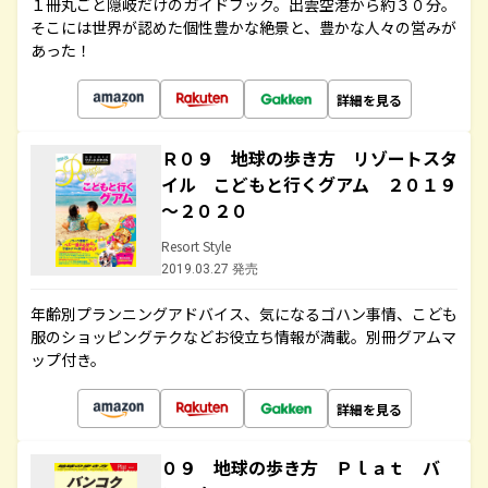
１冊丸ごと隠岐だけのガイドブック。出雲空港から約３０分。
そこには世界が認めた個性豊かな絶景と、豊かな人々の営みが
あった！
詳細を見る
Ｒ０９ 地球の歩き方 リゾートスタ
イル こどもと行くグアム ２０１９
～２０２０
Resort Style
2019.03.27 発売
年齢別プランニングアドバイス、気になるゴハン事情、こども
服のショッピングテクなどお役立ち情報が満載。別冊グアムマ
ップ付き。
詳細を見る
０９ 地球の歩き方 Ｐｌａｔ バ