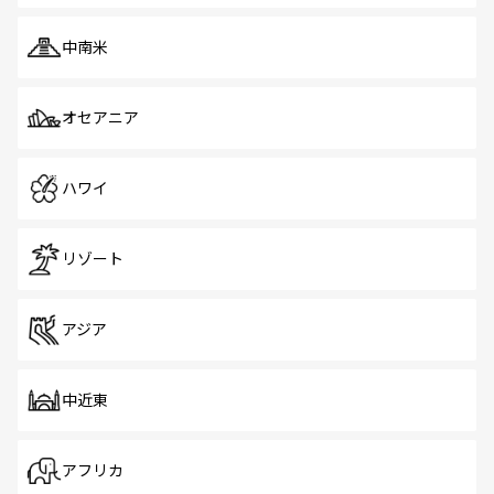
中南米
オセアニア
ハワイ
リゾート
アジア
中近東
アフリカ