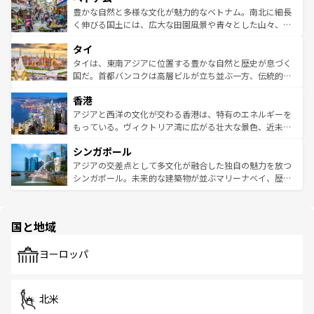
が味わえる。 なお、新着の台湾情報は
コンテンツ一覧
を参
できる。そして、キムチや焼肉、絶品のストリートフード
豊かな自然と多様な文化が魅力的なベトナム。南北に細長
照してほしい。
まで、さまざまな韓国料理が待っている。夜には、韓国な
く伸びる国土には、広大な田園風景や青々とした山々、世
らではのナイトライフも堪能できる。あたたかいホスピタ
界遺産に登録された壮大な自然景観が点在し、都市部では
タイ
リティに包まれながら、韓国の多彩な魅力を心ゆくまで味
急速な発展と共に伝統が息づく。ハノイの古い町並みやホ
わってみてほしい。 なお、新着の韓国情報は
コンテンツ一
ーチミン市のフランス統治時代の建物も、独特の雰囲気を
タイは、東南アジアに位置する豊かな自然と歴史が息づく
覧
を参照してほしい。
醸し出している。また、バラエティの豊かさとおいしさで
国だ。首都バンコクは高層ビルが立ち並ぶ一方、伝統的な
世界中の食通を魅了してやまないベトナム料理も魅力のひ
寺院や市場がいたるところに点在し、古きよき文化と現代
香港
とつ。フォーやバインミー、ベトナムコーヒーなどは、ぜ
の活気が交差している。北部ではチェンマイなどの山岳地
ひ現地で味わいたい。どの地域を訪れてもあたたかい人々
帯で自然と触れ合い、南部ではプーケットやクラビの美し
アジアと西洋の文化が交わる香港は、特有のエネルギーを
が旅行者を迎えてくれるので、きっと忘れられない旅にな
いビーチでリゾート気分を楽しむことができる。タイ料理
もっている。ヴィクトリア湾に広がる壮大な景色、近未来
るはずだ。 なお、新着のベトナム情報は
コンテンツ一覧
を
は世界的に有名で、屋台から高級レストランまで味覚を刺
的なアートスポット、そして歴史と現代が融合した町並
参照してほしい。
シンガポール
激する。気候は一年中温暖で、どの季節にも異なる楽しみ
み、どこを訪れても感動するはず。観光スポットが密集し
が待っている。親しみやすいタイの人々、仏教を中心とし
ており、効率よく見どころを回れるのも魅力。息をのむよ
アジアの交差点として多文化が融合した独自の魅力を放つ
た文化、そして多様な観光資源が、訪れる旅人を魅了し続
うな絶景から文化的な体験まで、香港を存分に楽しみ尽く
シンガポール。未来的な建築物が並ぶマリーナベイ、歴史
ける。 なお、新着のタイ情報は
コンテンツ一覧
を参照して
そう。 なお、新着の香港情報は
コンテンツ一覧
を参照して
と伝統を感じられるエスニックタウン、多数の緑豊かな公
ほしい。
ほしい。
園や自然保護区など、自然が調和した近代的な景観と文化
の多様性あふれるカラフルな町は、どこを歩いても新しい
国と地域
発見がある。さらに、治安のよさや充実した公共交通機関
も、旅行者にとっては魅力的なポイント。グルメも豊富
で、ホーカーズは地元の風情を楽しめる外せないスポット
ヨーロッパ
だ。訪れる人を飽きさせないシンガポールで、多様な魅力
を体感しよう。 なお、新着のシンガポール情報は
コンテン
ツ一覧
を参照してほしい。
北米