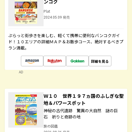
ンコク
Plat
2024.05.09 発売
ぷらっと街歩きを楽しむ、軽くて携帯に便利なバンコクガイ
ド！１０エリアの詳細ＭＡＰ＆お散歩コース、絶対するべきプ
ラン満載。
詳細を見る
AD
Ｗ１０ 世界１９７ヵ国のふしぎな聖
地＆パワースポット
神秘の古代遺跡 驚異の大自然 謎の巨
石 祈りと奇跡の地
旅の図鑑