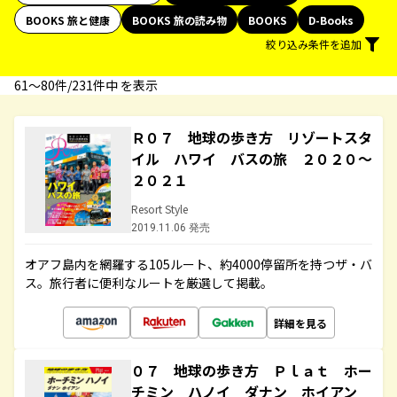
BOOKS 旅と健康
BOOKS 旅の読み物
BOOKS
D-Books
絞り込み条件を追加
61〜80件/231件中 を表示
Ｒ０７ 地球の歩き方 リゾートスタ
イル ハワイ バスの旅 ２０２０～
２０２１
Resort Style
2019.11.06 発売
オアフ島内を網羅する105ルート、約4000停留所を持つザ・バ
ス。旅行者に便利なルートを厳選して掲載。
詳細を見る
０７ 地球の歩き方 Ｐｌａｔ ホー
チミン ハノイ ダナン ホイアン