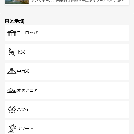
シンガポール。未来的な建築物が並ぶマリーナベイ、歴史
ける。 なお、新着のタイ情報は
コンテンツ一覧
を参照して
そう。 なお、新着の香港情報は
コンテンツ一覧
を参照して
と伝統を感じられるエスニックタウン、多数の緑豊かな公
ほしい。
ほしい。
園や自然保護区など、自然が調和した近代的な景観と文化
の多様性あふれるカラフルな町は、どこを歩いても新しい
国と地域
発見がある。さらに、治安のよさや充実した公共交通機関
も、旅行者にとっては魅力的なポイント。グルメも豊富
で、ホーカーズは地元の風情を楽しめる外せないスポット
ヨーロッパ
だ。訪れる人を飽きさせないシンガポールで、多様な魅力
を体感しよう。 なお、新着のシンガポール情報は
コンテン
ツ一覧
を参照してほしい。
北米
中南米
オセアニア
ハワイ
リゾート