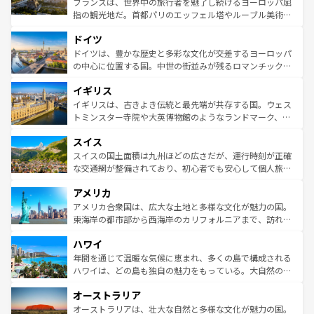
フランスは、世界中の旅行者を魅了し続けるヨーロッパ屈
アートに溢れた街角から、地方では古代ローマ遺跡や中世
指の観光地だ。首都パリのエッフェル塔やルーブル美術館
の城塞都市、穏やかなビーチリゾートまで多彩な表情を見
といった象徴的なスポットから、田舎町の古風な美しさま
せる。地方によって風土や気候が異なるスペインはその個
ドイツ
で、幅広い魅力が詰まっている。華麗な宮殿、歴史的な大
性で訪れる人を魅了する。 なお、新着のスペイン情報は
コ
聖堂、美しいビーチ、そして豊かな自然が、訪れる者を心
ドイツは、豊かな歴史と多彩な文化が交差するヨーロッパ
ンテンツ一覧
を参照してほしい。
から魅了する。また、フランスは美食の国としても知ら
の中心に位置する国。中世の街並みが残るロマンチック街
れ、フランス料理はユネスコ無形文化遺産にも登録されて
道から、未来を先取りするようなモダンな都市まで多様な
イギリス
いる。シャンパンの発祥地であるランス、プロヴァンスの
顔を持つこの国は、どこを歩いても飽きることがない。ベ
香り高いラベンダー畑など、多彩な楽しみ方が可能だ。さ
ルリンの文化的活気、バイエルン州のアルプスの絶景、そ
イギリスは、古きよき伝統と最先端が共存する国。ウェス
らに、パリ以外の地域にも魅力が溢れており、どの街角に
してライン川沿いのワイン畑といった風景は必見。ビール
トミンスター寺院や大英博物館のようなランドマーク、歴
も豊かな歴史と文化が息づいている。パリ以外の個性あふ
とソーセージを味わいながら地元の人と過ごす楽しい時間
史ある大学都市、美しい丘陵地帯や牧歌的な風景など、エ
れる地方に足を運ぶとそれぞれで全く異なる文化を体験で
スイス
は、お酒好きな人にはぜひ体験してほしい。 なお、新着の
リアごとに異なる魅力がある。また、優雅なアフタヌーン
きるだろう。 なお、新着のフランス情報は
コンテンツ一覧
ドイツ情報は
コンテンツ一覧
を参照してほしい。
ティー、ビール好きにはたまらない英国パブ、サッカー観
スイスの国土面積は九州ほどの広さだが、運行時刻が正確
を参照してほしい。
戦など、本場だからこそできる体験も豊富。イギリスを旅
な交通網が整備されており、初心者でも安心して個人旅行
して楽しみつくそう。 なお、新着のイギリス情報は
コンテ
を楽しめる。日本同様に時刻表どおりの旅が可能だ。中世
アメリカ
ンツ一覧
を参照してほしい。
の建物がそのまま残る町や、スイスならではのユニークな
博物館もあり、アルプス観光だけでなく町歩きも満喫する
アメリカ合衆国は、広大な土地と多様な文化が魅力の国。
ことができる。国民の所得が高いため物価も高いが、旅行
東海岸の都市部から西海岸のカリフォルニアまで、訪れる
者向けの交通パス提供のサービスもあり、うまく活用すれ
場所ごとに異なる風景と体験が待っている。ニューヨーク
ハワイ
ば市内交通費無料で観光を楽しむこともできる。 なお、新
のような巨大都市は、観光、ショッピング、エンターテイ
着のスイス情報は
コンテンツ一覧
を参照してほしい。
ンメントが詰まった刺激的なスポットだ。一方、アメリカ
年間を通じて温暖な気候に恵まれ、多くの島で構成される
西部には大自然が広がり、グランドキャニオンやイエロー
ハワイは、どの島も独自の魅力をもっている。大自然の神
ストーン国立公園といった絶景が堪能できる。さらに、南
秘を感じたいなら、火山が生み出した壮大な景観を誇るハ
オーストラリア
部のニューオーリンズでは、音楽と美食が融合した独特の
ワイ島は見逃せない。また、定番の観光地といえばオアフ
文化が魅力。旅行者はアメリカの各地域で異なる魅力を楽
島だが、静かな自然を求めるならマウイ島やカウアイ島が
オーストラリアは、壮大な自然と多様な文化が魅力の国。