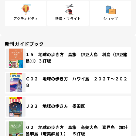
アクティビティ
鉄道・フライト
ショップ
新刊ガイドブック
１５ 地球の歩き方 島旅 伊豆大島 利島（伊豆諸
島①）３訂版
Ｃ０２ 地球の歩き方 ハワイ島 ２０２７～２０２
８
Ｊ３３ 地球の歩き方 墨田区
０２ 地球の歩き方 島旅 奄美大島 喜界島 加計
呂麻島（奄美群島１） ５訂版