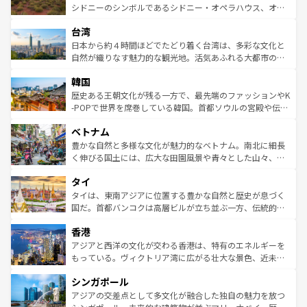
しみながら、その多様性と豊かな歴史を感じることができ
おすすめ。エメラルドグリーンに輝く海をはじめ、豊かな
シドニーのシンボルであるシドニー・オペラハウス、オー
るだろう。車でのロードトリップや列車の旅も、アメリカ
文化や歴史が息づいている。「アロハスピリット」と呼ば
ストラリア東海岸北部に広がる大サンゴ礁地帯グレートバ
ならではの贅沢な旅のスタイルだ。 なお、新着のアメリカ
台湾
れるおもてなしの心で訪れる人々を迎えてくれるハワイの
リアリーフや大陸中央部にそびえるウルル（エアーズロッ
情報は
コンテンツ一覧
を参照してほしい。
人々、おいしいローカルフードやハワイアンミュージッ
ク）、タスマニアの美しい原生林やケアンズの熱帯雨林な
日本から約４時間ほどでたどり着く台湾は、多彩な文化と
ク、伝統的なフラダンスなど、すべてがハワイの魅力を彩
ど、見どころがたくさん。また、カフェやワイン、オージ
自然が織りなす魅力的な観光地。活気あふれる大都市の台
っている。訪れるたびに新しい発見と感動が待っているハ
ービーフなどの食文化も豊かで、美味しいものであふれて
北やノスタルジックな町並みが人気な九份（ジォウフェ
ワイを、存分に味わってほしい。 なお、新着のハワイ情報
韓国
いる。アクティビティも充実しており、サーフィンやダイ
ン）、静ひつな山岳地帯である台湾東部など、都市の喧騒
は
コンテンツ一覧
を参照してほしい。
ビング、ハイキングなど、アウトドア好きにはたまらな
と山間の静けさが共存しており、訪れる人に新しい発見と
歴史ある王朝文化が残る一方で、最先端のファッションやK
い。オーストラリアの多彩な魅力を存分に味わいつくそ
驚きをもたらしてくれる。また、奥深い台湾の食文化も魅
-POPで世界を席巻している韓国。首都ソウルの宮殿や伝統
う。 なお、新着のオーストラリア情報は
コンテンツ一覧
を
力で、夜市などの屋台グルメから高級料理、ヘルシーで美
家屋が並ぶエリアでは韓国の歴史と文化に浸ることがで
参照してほしい。
ベトナム
容にもいいと評判のスイーツなど、バラエティ豊かな料理
き、地方に足を延ばせば四季折々の自然美を楽しむことが
が味わえる。 なお、新着の台湾情報は
コンテンツ一覧
を参
できる。そして、キムチや焼肉、絶品のストリートフード
豊かな自然と多様な文化が魅力的なベトナム。南北に細長
照してほしい。
まで、さまざまな韓国料理が待っている。夜には、韓国な
く伸びる国土には、広大な田園風景や青々とした山々、世
らではのナイトライフも堪能できる。あたたかいホスピタ
界遺産に登録された壮大な自然景観が点在し、都市部では
タイ
リティに包まれながら、韓国の多彩な魅力を心ゆくまで味
急速な発展と共に伝統が息づく。ハノイの古い町並みやホ
わってみてほしい。 なお、新着の韓国情報は
コンテンツ一
ーチミン市のフランス統治時代の建物も、独特の雰囲気を
タイは、東南アジアに位置する豊かな自然と歴史が息づく
覧
を参照してほしい。
醸し出している。また、バラエティの豊かさとおいしさで
国だ。首都バンコクは高層ビルが立ち並ぶ一方、伝統的な
世界中の食通を魅了してやまないベトナム料理も魅力のひ
寺院や市場がいたるところに点在し、古きよき文化と現代
香港
とつ。フォーやバインミー、ベトナムコーヒーなどは、ぜ
の活気が交差している。北部ではチェンマイなどの山岳地
ひ現地で味わいたい。どの地域を訪れてもあたたかい人々
帯で自然と触れ合い、南部ではプーケットやクラビの美し
アジアと西洋の文化が交わる香港は、特有のエネルギーを
が旅行者を迎えてくれるので、きっと忘れられない旅にな
いビーチでリゾート気分を楽しむことができる。タイ料理
もっている。ヴィクトリア湾に広がる壮大な景色、近未来
るはずだ。 なお、新着のベトナム情報は
コンテンツ一覧
を
は世界的に有名で、屋台から高級レストランまで味覚を刺
的なアートスポット、そして歴史と現代が融合した町並
参照してほしい。
シンガポール
激する。気候は一年中温暖で、どの季節にも異なる楽しみ
み、どこを訪れても感動するはず。観光スポットが密集し
が待っている。親しみやすいタイの人々、仏教を中心とし
ており、効率よく見どころを回れるのも魅力。息をのむよ
アジアの交差点として多文化が融合した独自の魅力を放つ
た文化、そして多様な観光資源が、訪れる旅人を魅了し続
うな絶景から文化的な体験まで、香港を存分に楽しみ尽く