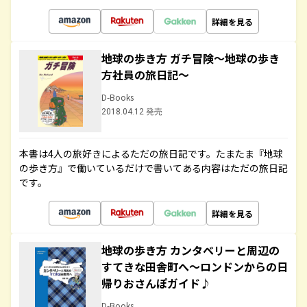
詳細を見る
地球の歩き方 ガチ冒険～地球の歩き
方社員の旅日記～
D-Books
2018.04.12 発売
本書は4人の旅好きによるただの旅日記です。たまたま『地球
の歩き方』で働いているだけで書いてある内容はただの旅日記
です。
詳細を見る
地球の歩き方 カンタベリーと周辺の
すてきな田舎町へ～ロンドンからの日
帰りおさんぽガイド♪
D-Books