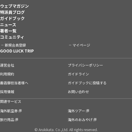
ウェブマガジン
特派員ブログ
ガイドブック
ニュース
著者一覧
コミュニティ
新規会員登録
マイページ
GOOD LUCK TRIP
運営会社
プライバシーポリシー
利用規約
ガイドライン
書店御担当者様へ
ガイドブックに投稿する
採用情報
お問い合わせ
関連サービス
海外航空券
海外ツアー
旅行用品
海外のおみやげ
© Arukikata. Co.,Ltd. All rights reserved.