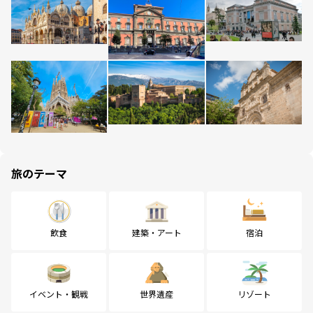
旅のテーマ
飲食
建築・アート
宿泊
イベント・観戦
世界遺産
リゾート