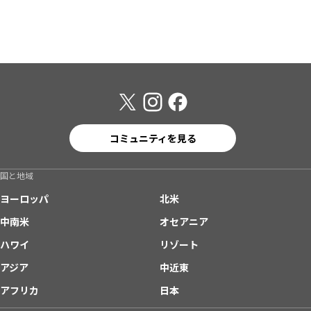
コミュニティを見る
国と地域
ヨーロッパ
北米
中南米
オセアニア
ハワイ
リゾート
アジア
中近東
アフリカ
日本