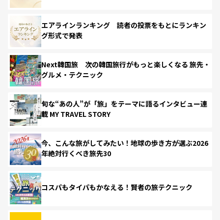
エアラインランキング 読者の投票をもとにランキン
グ形式で発表
Next韓国旅 次の韓国旅行がもっと楽しくなる 旅先・
グルメ・テクニック
旬な“あの人”が「旅」をテーマに語るインタビュー連
載 MY TRAVEL STORY
今、こんな旅がしてみたい！地球の歩き方が選ぶ2026
年絶対行くべき旅先30
コスパもタイパもかなえる！賢者の旅テクニック