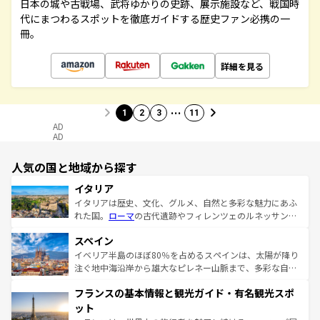
日本の城や古戦場、武将ゆかりの史跡、展示施設など、戦国時
代にまつわるスポットを徹底ガイドする歴史ファン必携の一
冊。
詳細を見る
…
1
2
3
11
AD
AD
人気の国と地域から探す
イタリア
イタリアは歴史、文化、グルメ、自然と多彩な魅力にあふ
れた国。
ローマ
の古代遺跡やフィレンツェのルネッサンス
美術、ヴェネツィアの運河など、歴史あるスポットはもち
スペイン
ろん、トスカーナの美しい田園風景やアマルフィ海岸の絶
景など、自然景観も見逃せない。観光の合間には、本場の
イベリア半島のほぼ80％を占めるスペインは、太陽が降り
ピザやパスタなど、絶品のイタリア料理を堪能することも
注ぐ地中海沿岸から雄大なピレネー山脈まで、多彩な自然
できる。朝目覚めてから夜眠るまで、すべての瞬間を楽し
と文化が詰まったヨーロッパ屈指の旅行先だ。多様な地域
フランスの基本情報と観光ガイド・有名観光スポ
ませてくれるイタリアで、忘れられない旅をしてみよう！
文化が根付くこの国では、情熱的なフラメンコ、熱気あふ
なお、新着のイタリア情報は
コンテンツ一覧
を参照してほ
れる闘牛、そして美味しいタパスが生活の一部となってい
ット
しい。
る。首都マドリードの洗練された雰囲気や、バルセロナの