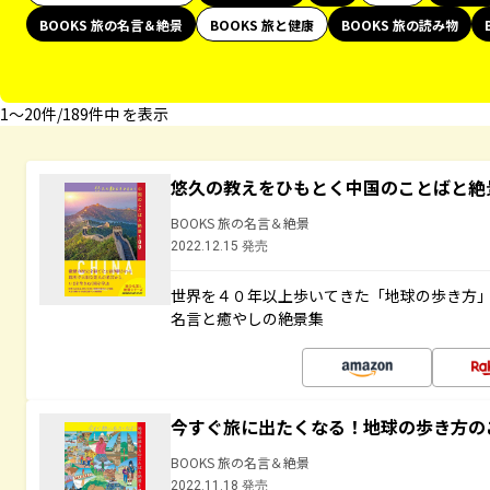
BOOKS 旅の名言＆絶景
BOOKS 旅と健康
BOOKS 旅の読み物
1〜20件/189件中 を表示
悠久の教えをひもとく中国のことばと絶
BOOKS 旅の名言＆絶景
2022.12.15 発売
世界を４０年以上歩いてきた「地球の歩き方
名言と癒やしの絶景集
今すぐ旅に出たくなる！地球の歩き方の
BOOKS 旅の名言＆絶景
2022.11.18 発売