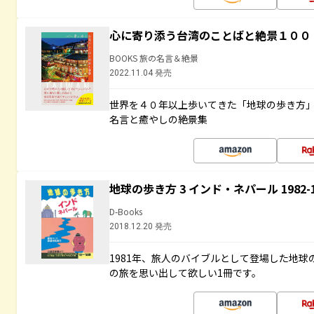
心に寄り添う台湾のことばと絶景１００
BOOKS 旅の名言＆絶景
2022.11.04 発売
世界を４０年以上歩いてきた「地球の歩き方
名言と癒やしの絶景集
地球の歩き方 3 インド・ネパール 1982
D-Books
2018.12.20 発売
1981年、旅人のバイブルとして登場した地
の旅を思い出して欲しい1冊です。