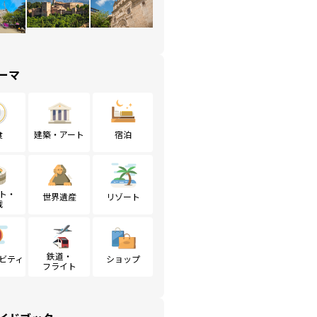
ーマ
食
建築・アート
宿泊
ト・
世界遺産
リゾート
戦
鉄道・
ビティ
ショップ
フライト