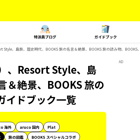
特派員ブログ
ガイドブック
t Style、島旅、歴史時代、BOOKS 旅の名言＆絶景、BOOKS 旅の読み物、BOOKS
AD
esort Style、島
言＆絶景、BOOKS 旅の
sのガイドブック一覧
co 海外
aruco 国内
Plat
代
旅の図鑑
BOOKS スペシャルコラボ