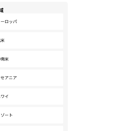
域
ヨーロッパ
北米
中南米
オセアニア
ハワイ
リゾート