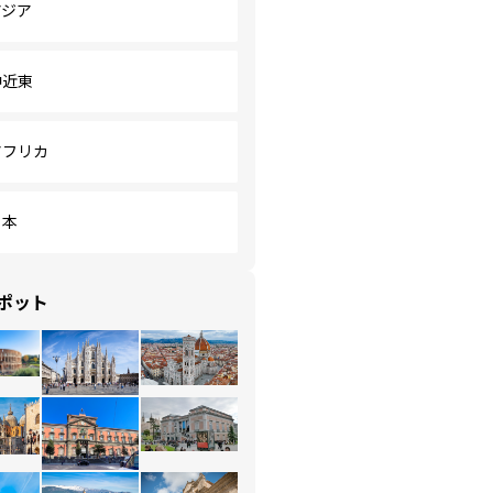
アジア
中近東
アフリカ
日本
ポット