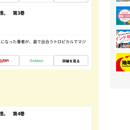
憶。 第3巻
とになった筆者が、島で出合うトロピカルでマジ
詳細を見る
憶。 第4巻