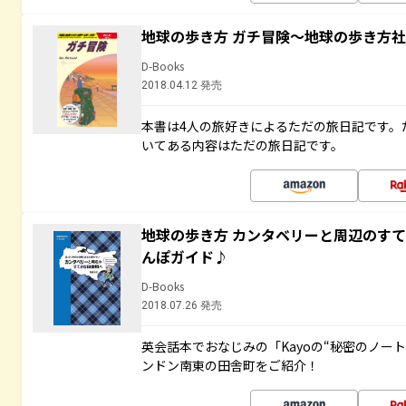
地球の歩き方 ガチ冒険～地球の歩き方
D-Books
2018.04.12 発売
本書は4人の旅好きによるただの旅日記です。
いてある内容はただの旅日記です。
地球の歩き方 カンタベリーと周辺のす
んぽガイド♪
D-Books
2018.07.26 発売
英会話本でおなじみの「Kayoの“秘密のノー
ンドン南東の田舎町をご紹介！