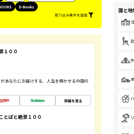
BOOKS
D-Books
国と地
絞り込み条件を追加
景１００
」があなたにお届けする、人生を輝かせる中国の
詳細を見る
ことばと絶景１００