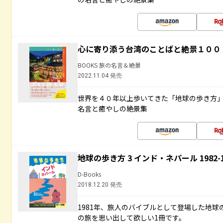
心に寄り添う台湾のことばと絶景１００
BOOKS 旅の名言＆絶景
2022.11.04 発売
世界を４０年以上歩いてきた「地球の歩き方
名言と癒やしの絶景集
地球の歩き方 3 インド・ネパール 1982
D-Books
2018.12.20 発売
1981年、旅人のバイブルとして登場した地
の旅を思い出して欲しい1冊です。