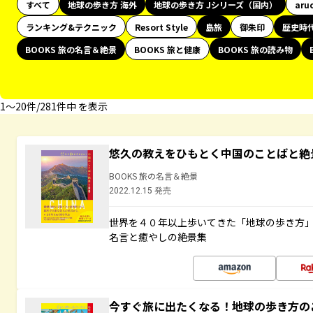
すべて
地球の歩き方 海外
地球の歩き方 Jシリーズ（国内）
aru
ランキング&テクニック
Resort Style
島旅
御朱印
歴史時
BOOKS 旅の名言＆絶景
BOOKS 旅と健康
BOOKS 旅の読み物
1〜20件/281件中 を表示
悠久の教えをひもとく中国のことばと絶
BOOKS 旅の名言＆絶景
2022.12.15 発売
世界を４０年以上歩いてきた「地球の歩き方
名言と癒やしの絶景集
今すぐ旅に出たくなる！地球の歩き方の