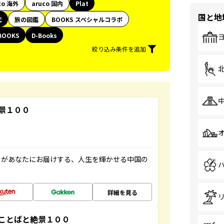
co 海外
aruco 国内
Plat
国と地
代
旅の図鑑
BOOKS スペシャルコラボ
BOOKS
D-Books
絞り込み条件を追加
景１００
」があなたにお届けする、人生を輝かせる中国の
詳細を見る
ことばと絶景１００