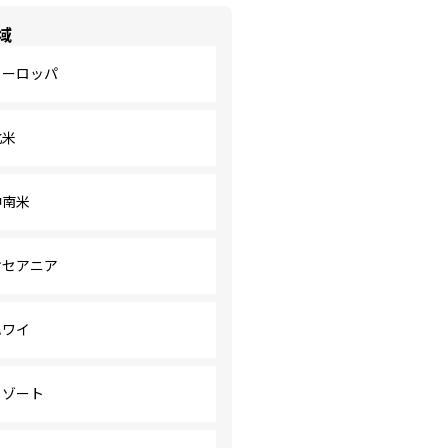
域
ヨーロッパ
北米
中南米
オセアニア
ハワイ
リゾート