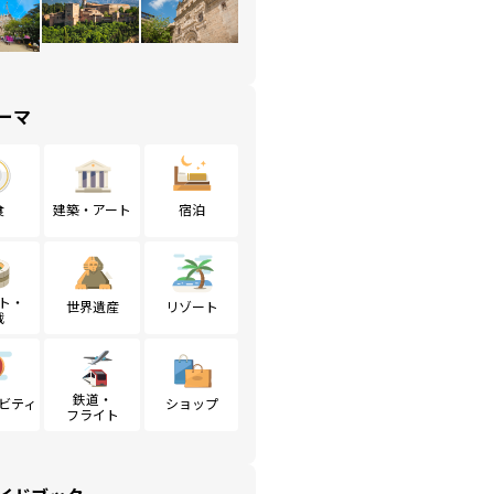
ーマ
食
建築・アート
宿泊
ト・
世界遺産
リゾート
戦
鉄道・
ビティ
ショップ
フライト