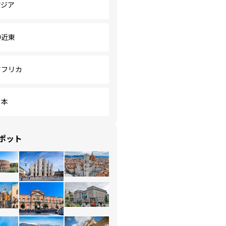
アジア
中近東
アフリカ
日本
ポット