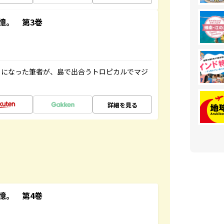
憶。 第3巻
とになった筆者が、島で出合うトロピカルでマジ
詳細を見る
憶。 第4巻