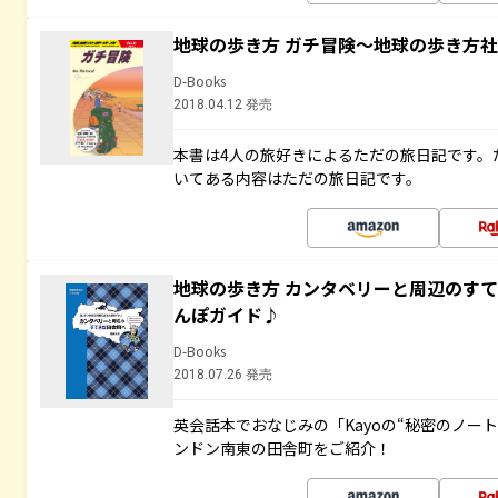
地球の歩き方 ガチ冒険～地球の歩き方
D-Books
2018.04.12 発売
本書は4人の旅好きによるただの旅日記です。
いてある内容はただの旅日記です。
地球の歩き方 カンタベリーと周辺のす
んぽガイド♪
D-Books
2018.07.26 発売
英会話本でおなじみの「Kayoの“秘密のノー
ンドン南東の田舎町をご紹介！