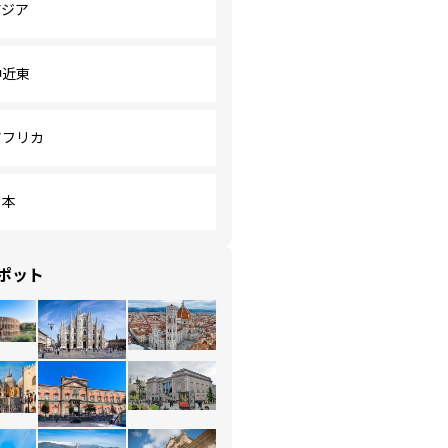
アジア
中近東
アフリカ
日本
ポット