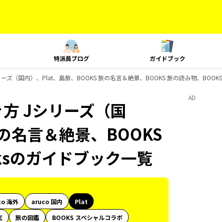
特派員ブログ
ガイドブック
ズ（国内）、Plat、島旅、BOOKS 旅の名言＆絶景、BOOKS 旅の読み物、BOOKS
AD
方 Jシリーズ（国
旅の名言＆絶景、BOOKS
oksのガイドブック一覧
co 海外
aruco 国内
Plat
代
旅の図鑑
BOOKS スペシャルコラボ