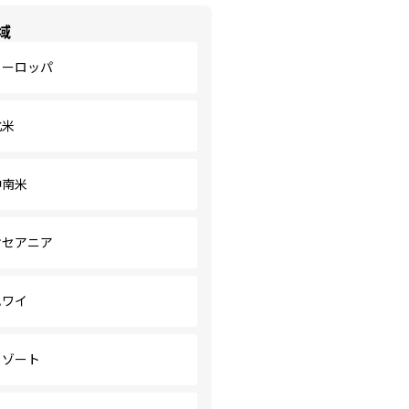
域
ヨーロッパ
北米
中南米
オセアニア
ハワイ
リゾート