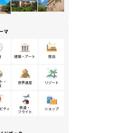
ーマ
食
建築・アート
宿泊
ト・
世界遺産
リゾート
戦
鉄道・
ビティ
ショップ
フライト