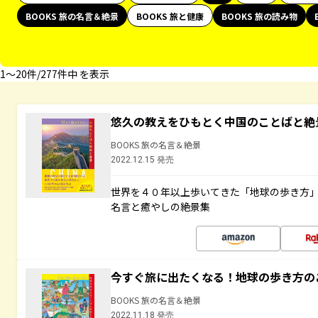
BOOKS 旅の名言＆絶景
BOOKS 旅と健康
BOOKS 旅の読み物
1〜20件/277件中 を表示
悠久の教えをひもとく中国のことばと絶
BOOKS 旅の名言＆絶景
2022.12.15 発売
世界を４０年以上歩いてきた「地球の歩き方
名言と癒やしの絶景集
今すぐ旅に出たくなる！地球の歩き方の
BOOKS 旅の名言＆絶景
2022.11.18 発売