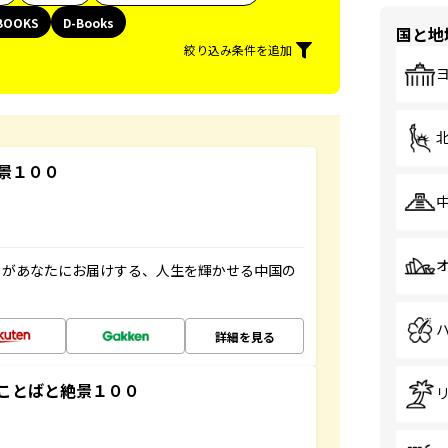
BOOKS
D-Books
国と地
絞り込み条件を追加
景１００
」があなたにお届けする、人生を輝かせる中国の
詳細を見る
ことばと絶景１００