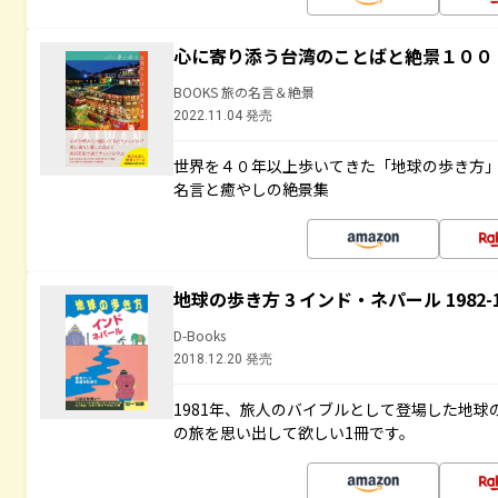
心に寄り添う台湾のことばと絶景１００
BOOKS 旅の名言＆絶景
2022.11.04 発売
世界を４０年以上歩いてきた「地球の歩き方
名言と癒やしの絶景集
地球の歩き方 3 インド・ネパール 1982
D-Books
2018.12.20 発売
1981年、旅人のバイブルとして登場した地
の旅を思い出して欲しい1冊です。