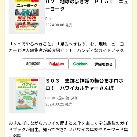
０２ 地球の歩き方 Ｐｌａｔ ニュ
ーヨーク
Plat
2024.08.08 発売
「ＮＹでやるべきこと」「見るべきもの」を、現地ニューヨー
カーと達人編集者が厳選紹介！！ ハンディなガイドブック。
詳細を見る
Ｓ０３ 史跡と神話の舞台をホロホ
ロ！ ハワイカルチャーさんぽ
BOOKS 旅の読み物
2024.03.22 発売
おさんぽしながらハワイの歴史と文化を楽しく学ぶ最強のガイ
ドブックが誕生。知っておきたいハワイの年表やキーワード集
も必読