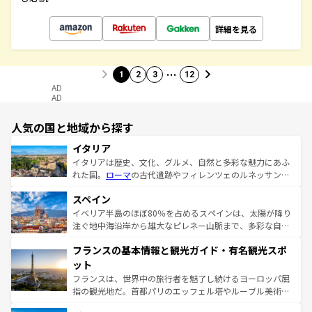
詳細を見る
…
1
2
3
12
AD
AD
人気の国と地域から探す
イタリア
イタリアは歴史、文化、グルメ、自然と多彩な魅力にあふ
れた国。
ローマ
の古代遺跡やフィレンツェのルネッサンス
美術、ヴェネツィアの運河など、歴史あるスポットはもち
スペイン
ろん、トスカーナの美しい田園風景やアマルフィ海岸の絶
景など、自然景観も見逃せない。観光の合間には、本場の
イベリア半島のほぼ80％を占めるスペインは、太陽が降り
ピザやパスタなど、絶品のイタリア料理を堪能することも
注ぐ地中海沿岸から雄大なピレネー山脈まで、多彩な自然
できる。朝目覚めてから夜眠るまで、すべての瞬間を楽し
と文化が詰まったヨーロッパ屈指の旅行先だ。多様な地域
フランスの基本情報と観光ガイド・有名観光スポ
ませてくれるイタリアで、忘れられない旅をしてみよう！
文化が根付くこの国では、情熱的なフラメンコ、熱気あふ
なお、新着のイタリア情報は
コンテンツ一覧
を参照してほ
れる闘牛、そして美味しいタパスが生活の一部となってい
ット
しい。
る。首都マドリードの洗練された雰囲気や、バルセロナの
フランスは、世界中の旅行者を魅了し続けるヨーロッパ屈
アートに溢れた街角から、地方では古代ローマ遺跡や中世
指の観光地だ。首都パリのエッフェル塔やルーブル美術館
の城塞都市、穏やかなビーチリゾートまで多彩な表情を見
といった象徴的なスポットから、田舎町の古風な美しさま