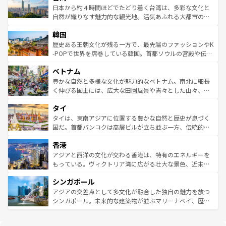
情報は
コンテンツ一覧
を参照してほしい。
人々、おいしいローカルフードやハワイアンミュージッ
ク）、タスマニアの美しい原生林やケアンズの熱帯雨林な
日本から約４時間ほどでたどり着く台湾は、多彩な文化と
ク、伝統的なフラダンスなど、すべてがハワイの魅力を彩
ど、見どころがたくさん。また、カフェやワイン、オージ
自然が織りなす魅力的な観光地。活気あふれる大都市の台
っている。訪れるたびに新しい発見と感動が待っているハ
ービーフなどの食文化も豊かで、美味しいものであふれて
北やノスタルジックな町並みが人気な九份（ジォウフェ
ワイを、存分に味わってほしい。 なお、新着のハワイ情報
韓国
いる。アクティビティも充実しており、サーフィンやダイ
ン）、静ひつな山岳地帯である台湾東部など、都市の喧騒
は
コンテンツ一覧
を参照してほしい。
ビング、ハイキングなど、アウトドア好きにはたまらな
と山間の静けさが共存しており、訪れる人に新しい発見と
歴史ある王朝文化が残る一方で、最先端のファッションやK
い。オーストラリアの多彩な魅力を存分に味わいつくそ
驚きをもたらしてくれる。また、奥深い台湾の食文化も魅
-POPで世界を席巻している韓国。首都ソウルの宮殿や伝統
う。 なお、新着のオーストラリア情報は
コンテンツ一覧
を
力で、夜市などの屋台グルメから高級料理、ヘルシーで美
家屋が並ぶエリアでは韓国の歴史と文化に浸ることがで
参照してほしい。
ベトナム
容にもいいと評判のスイーツなど、バラエティ豊かな料理
き、地方に足を延ばせば四季折々の自然美を楽しむことが
が味わえる。 なお、新着の台湾情報は
コンテンツ一覧
を参
できる。そして、キムチや焼肉、絶品のストリートフード
豊かな自然と多様な文化が魅力的なベトナム。南北に細長
照してほしい。
まで、さまざまな韓国料理が待っている。夜には、韓国な
く伸びる国土には、広大な田園風景や青々とした山々、世
らではのナイトライフも堪能できる。あたたかいホスピタ
界遺産に登録された壮大な自然景観が点在し、都市部では
タイ
リティに包まれながら、韓国の多彩な魅力を心ゆくまで味
急速な発展と共に伝統が息づく。ハノイの古い町並みやホ
わってみてほしい。 なお、新着の韓国情報は
コンテンツ一
ーチミン市のフランス統治時代の建物も、独特の雰囲気を
タイは、東南アジアに位置する豊かな自然と歴史が息づく
覧
を参照してほしい。
醸し出している。また、バラエティの豊かさとおいしさで
国だ。首都バンコクは高層ビルが立ち並ぶ一方、伝統的な
世界中の食通を魅了してやまないベトナム料理も魅力のひ
寺院や市場がいたるところに点在し、古きよき文化と現代
香港
とつ。フォーやバインミー、ベトナムコーヒーなどは、ぜ
の活気が交差している。北部ではチェンマイなどの山岳地
ひ現地で味わいたい。どの地域を訪れてもあたたかい人々
帯で自然と触れ合い、南部ではプーケットやクラビの美し
アジアと西洋の文化が交わる香港は、特有のエネルギーを
が旅行者を迎えてくれるので、きっと忘れられない旅にな
いビーチでリゾート気分を楽しむことができる。タイ料理
もっている。ヴィクトリア湾に広がる壮大な景色、近未来
るはずだ。 なお、新着のベトナム情報は
コンテンツ一覧
を
は世界的に有名で、屋台から高級レストランまで味覚を刺
的なアートスポット、そして歴史と現代が融合した町並
参照してほしい。
シンガポール
激する。気候は一年中温暖で、どの季節にも異なる楽しみ
み、どこを訪れても感動するはず。観光スポットが密集し
が待っている。親しみやすいタイの人々、仏教を中心とし
ており、効率よく見どころを回れるのも魅力。息をのむよ
アジアの交差点として多文化が融合した独自の魅力を放つ
た文化、そして多様な観光資源が、訪れる旅人を魅了し続
うな絶景から文化的な体験まで、香港を存分に楽しみ尽く
シンガポール。未来的な建築物が並ぶマリーナベイ、歴史
ける。 なお、新着のタイ情報は
コンテンツ一覧
を参照して
そう。 なお、新着の香港情報は
コンテンツ一覧
を参照して
と伝統を感じられるエスニックタウン、多数の緑豊かな公
ほしい。
ほしい。
園や自然保護区など、自然が調和した近代的な景観と文化