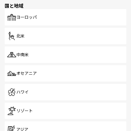
の多様性あふれるカラフルな町は、どこを歩いても新しい
国と地域
発見がある。さらに、治安のよさや充実した公共交通機関
も、旅行者にとっては魅力的なポイント。グルメも豊富
で、ホーカーズは地元の風情を楽しめる外せないスポット
ヨーロッパ
だ。訪れる人を飽きさせないシンガポールで、多様な魅力
を体感しよう。 なお、新着のシンガポール情報は
コンテン
ツ一覧
を参照してほしい。
北米
中南米
オセアニア
ハワイ
リゾート
アジア