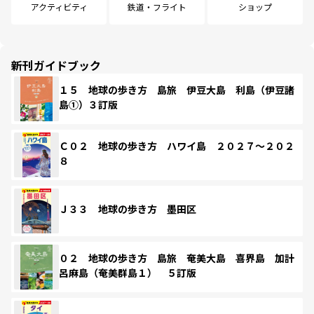
アクティビティ
鉄道・フライト
ショップ
新刊ガイドブック
１５ 地球の歩き方 島旅 伊豆大島 利島（伊豆諸
島①）３訂版
Ｃ０２ 地球の歩き方 ハワイ島 ２０２７～２０２
８
Ｊ３３ 地球の歩き方 墨田区
０２ 地球の歩き方 島旅 奄美大島 喜界島 加計
呂麻島（奄美群島１） ５訂版