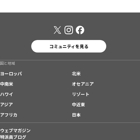
コミュニティを見る
国と地域
ヨーロッパ
北米
中南米
オセアニア
ハワイ
リゾート
アジア
中近東
アフリカ
日本
ウェブマガジン
特派員ブログ