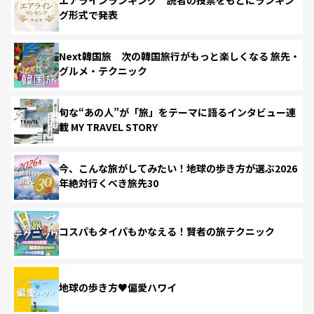
グ形式で発表
Next韓国旅 次の韓国旅行がもっと楽しくなる 旅先・
グルメ・テクニック
旬な“あの人”が「旅」をテーマに語るインタビュー連
載 MY TRAVEL STORY
今、こんな旅がしてみたい！地球の歩き方が選ぶ2026
年絶対行くべき旅先30
コスパもタイパもかなえる！賢者の旅テクニック
地球の歩き方♥偏愛ハワイ