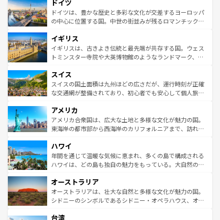
せる。地方によって風土や気候が異なるスペインはその個
ドイツ
で、幅広い魅力が詰まっている。華麗な宮殿、歴史的な大
性で訪れる人を魅了する。 なお、新着のスペイン情報は
コ
聖堂、美しいビーチ、そして豊かな自然が、訪れる者を心
ドイツは、豊かな歴史と多彩な文化が交差するヨーロッパ
ンテンツ一覧
を参照してほしい。
から魅了する。また、フランスは美食の国としても知ら
の中心に位置する国。中世の街並みが残るロマンチック街
れ、フランス料理はユネスコ無形文化遺産にも登録されて
道から、未来を先取りするようなモダンな都市まで多様な
イギリス
いる。シャンパンの発祥地であるランス、プロヴァンスの
顔を持つこの国は、どこを歩いても飽きることがない。ベ
香り高いラベンダー畑など、多彩な楽しみ方が可能だ。さ
ルリンの文化的活気、バイエルン州のアルプスの絶景、そ
イギリスは、古きよき伝統と最先端が共存する国。ウェス
らに、パリ以外の地域にも魅力が溢れており、どの街角に
してライン川沿いのワイン畑といった風景は必見。ビール
トミンスター寺院や大英博物館のようなランドマーク、歴
も豊かな歴史と文化が息づいている。パリ以外の個性あふ
とソーセージを味わいながら地元の人と過ごす楽しい時間
史ある大学都市、美しい丘陵地帯や牧歌的な風景など、エ
れる地方に足を運ぶとそれぞれで全く異なる文化を体験で
スイス
は、お酒好きな人にはぜひ体験してほしい。 なお、新着の
リアごとに異なる魅力がある。また、優雅なアフタヌーン
きるだろう。 なお、新着のフランス情報は
コンテンツ一覧
ドイツ情報は
コンテンツ一覧
を参照してほしい。
ティー、ビール好きにはたまらない英国パブ、サッカー観
スイスの国土面積は九州ほどの広さだが、運行時刻が正確
を参照してほしい。
戦など、本場だからこそできる体験も豊富。イギリスを旅
な交通網が整備されており、初心者でも安心して個人旅行
して楽しみつくそう。 なお、新着のイギリス情報は
コンテ
を楽しめる。日本同様に時刻表どおりの旅が可能だ。中世
アメリカ
ンツ一覧
を参照してほしい。
の建物がそのまま残る町や、スイスならではのユニークな
博物館もあり、アルプス観光だけでなく町歩きも満喫する
アメリカ合衆国は、広大な土地と多様な文化が魅力の国。
ことができる。国民の所得が高いため物価も高いが、旅行
東海岸の都市部から西海岸のカリフォルニアまで、訪れる
者向けの交通パス提供のサービスもあり、うまく活用すれ
場所ごとに異なる風景と体験が待っている。ニューヨーク
ハワイ
ば市内交通費無料で観光を楽しむこともできる。 なお、新
のような巨大都市は、観光、ショッピング、エンターテイ
着のスイス情報は
コンテンツ一覧
を参照してほしい。
ンメントが詰まった刺激的なスポットだ。一方、アメリカ
年間を通じて温暖な気候に恵まれ、多くの島で構成される
西部には大自然が広がり、グランドキャニオンやイエロー
ハワイは、どの島も独自の魅力をもっている。大自然の神
ストーン国立公園といった絶景が堪能できる。さらに、南
秘を感じたいなら、火山が生み出した壮大な景観を誇るハ
オーストラリア
部のニューオーリンズでは、音楽と美食が融合した独特の
ワイ島は見逃せない。また、定番の観光地といえばオアフ
文化が魅力。旅行者はアメリカの各地域で異なる魅力を楽
島だが、静かな自然を求めるならマウイ島やカウアイ島が
オーストラリアは、壮大な自然と多様な文化が魅力の国。
しみながら、その多様性と豊かな歴史を感じることができ
おすすめ。エメラルドグリーンに輝く海をはじめ、豊かな
シドニーのシンボルであるシドニー・オペラハウス、オー
るだろう。車でのロードトリップや列車の旅も、アメリカ
文化や歴史が息づいている。「アロハスピリット」と呼ば
ストラリア東海岸北部に広がる大サンゴ礁地帯グレートバ
ならではの贅沢な旅のスタイルだ。 なお、新着のアメリカ
台湾
れるおもてなしの心で訪れる人々を迎えてくれるハワイの
リアリーフや大陸中央部にそびえるウルル（エアーズロッ