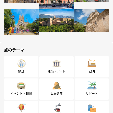
旅のテーマ
飲食
建築・アート
宿泊
イベント・観戦
世界遺産
リゾート