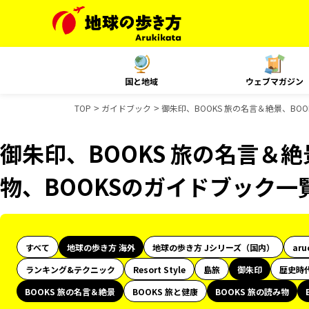
国と地域
ウェブマガジン
TOP
ガイドブック
御朱印、BOOKS 旅の名言＆絶景、BO
御朱印、BOOKS 旅の名言＆絶
物、BOOKSのガイドブック一
すべて
地球の歩き方 海外
地球の歩き方 Jシリーズ（国内）
aru
ランキング&テクニック
Resort Style
島旅
御朱印
歴史時
BOOKS 旅の名言＆絶景
BOOKS 旅と健康
BOOKS 旅の読み物