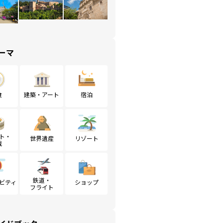
ーマ
食
建築・アート
宿泊
ト・
世界遺産
リゾート
戦
鉄道・
ビティ
ショップ
フライト