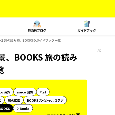
特派員ブログ
ガイドブック
OKS 旅の読み物、BOOKSのガイドブック一覧
AD
景、BOOKS 旅の読み
覧
co 海外
aruco 国内
Plat
代
旅の図鑑
BOOKS スペシャルコラボ
BOOKS
D-Books