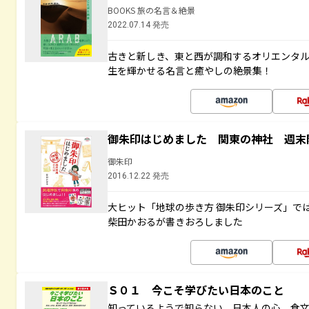
BOOKS 旅の名言＆絶景
2022.07.14 発売
古きと新しき、東と西が調和するオリエンタ
生を輝かせる名言と癒やしの絶景集！
御朱印はじめました 関東の神社 週末
御朱印
2016.12.22 発売
大ヒット「地球の歩き方 御朱印シリーズ」で
柴田かおるが書きおろしました
Ｓ０１ 今こそ学びたい日本のこと
知っているようで知らない 日本人の心、食