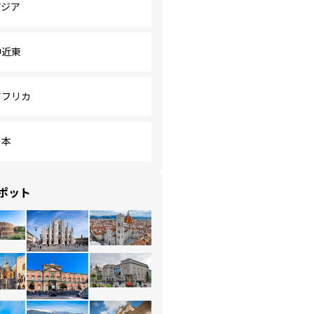
アジア
中近東
アフリカ
日本
ポット