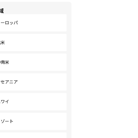
域
ヨーロッパ
北米
中南米
オセアニア
ハワイ
リゾート