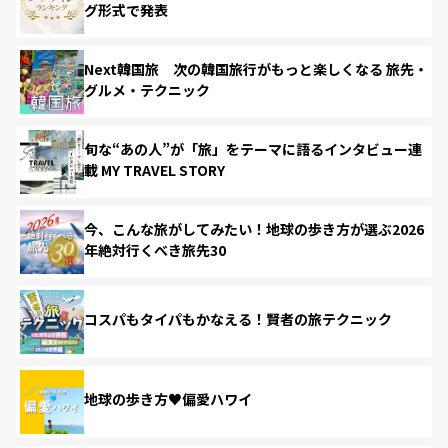
グ形式で発表
Next韓国旅 次の韓国旅行がもっと楽しくなる 旅先・
グルメ・テクニック
旬な“あの人”が「旅」をテーマに語るインタビュー連
載 MY TRAVEL STORY
今、こんな旅がしてみたい！地球の歩き方が選ぶ2026
年絶対行くべき旅先30
コスパもタイパもかなえる！賢者の旅テクニック
地球の歩き方♥偏愛ハワイ