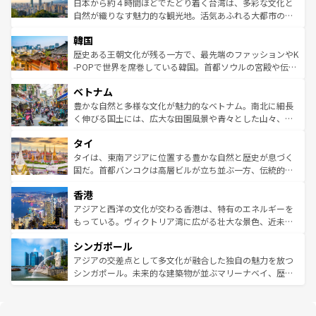
情報は
コンテンツ一覧
を参照してほしい。
人々、おいしいローカルフードやハワイアンミュージッ
ク）、タスマニアの美しい原生林やケアンズの熱帯雨林な
日本から約４時間ほどでたどり着く台湾は、多彩な文化と
ク、伝統的なフラダンスなど、すべてがハワイの魅力を彩
ど、見どころがたくさん。また、カフェやワイン、オージ
自然が織りなす魅力的な観光地。活気あふれる大都市の台
っている。訪れるたびに新しい発見と感動が待っているハ
ービーフなどの食文化も豊かで、美味しいものであふれて
北やノスタルジックな町並みが人気な九份（ジォウフェ
ワイを、存分に味わってほしい。 なお、新着のハワイ情報
韓国
いる。アクティビティも充実しており、サーフィンやダイ
ン）、静ひつな山岳地帯である台湾東部など、都市の喧騒
は
コンテンツ一覧
を参照してほしい。
ビング、ハイキングなど、アウトドア好きにはたまらな
と山間の静けさが共存しており、訪れる人に新しい発見と
歴史ある王朝文化が残る一方で、最先端のファッションやK
い。オーストラリアの多彩な魅力を存分に味わいつくそ
驚きをもたらしてくれる。また、奥深い台湾の食文化も魅
-POPで世界を席巻している韓国。首都ソウルの宮殿や伝統
う。 なお、新着のオーストラリア情報は
コンテンツ一覧
を
力で、夜市などの屋台グルメから高級料理、ヘルシーで美
家屋が並ぶエリアでは韓国の歴史と文化に浸ることがで
参照してほしい。
ベトナム
容にもいいと評判のスイーツなど、バラエティ豊かな料理
き、地方に足を延ばせば四季折々の自然美を楽しむことが
が味わえる。 なお、新着の台湾情報は
コンテンツ一覧
を参
できる。そして、キムチや焼肉、絶品のストリートフード
豊かな自然と多様な文化が魅力的なベトナム。南北に細長
照してほしい。
まで、さまざまな韓国料理が待っている。夜には、韓国な
く伸びる国土には、広大な田園風景や青々とした山々、世
らではのナイトライフも堪能できる。あたたかいホスピタ
界遺産に登録された壮大な自然景観が点在し、都市部では
タイ
リティに包まれながら、韓国の多彩な魅力を心ゆくまで味
急速な発展と共に伝統が息づく。ハノイの古い町並みやホ
わってみてほしい。 なお、新着の韓国情報は
コンテンツ一
ーチミン市のフランス統治時代の建物も、独特の雰囲気を
タイは、東南アジアに位置する豊かな自然と歴史が息づく
覧
を参照してほしい。
醸し出している。また、バラエティの豊かさとおいしさで
国だ。首都バンコクは高層ビルが立ち並ぶ一方、伝統的な
世界中の食通を魅了してやまないベトナム料理も魅力のひ
寺院や市場がいたるところに点在し、古きよき文化と現代
香港
とつ。フォーやバインミー、ベトナムコーヒーなどは、ぜ
の活気が交差している。北部ではチェンマイなどの山岳地
ひ現地で味わいたい。どの地域を訪れてもあたたかい人々
帯で自然と触れ合い、南部ではプーケットやクラビの美し
アジアと西洋の文化が交わる香港は、特有のエネルギーを
が旅行者を迎えてくれるので、きっと忘れられない旅にな
いビーチでリゾート気分を楽しむことができる。タイ料理
もっている。ヴィクトリア湾に広がる壮大な景色、近未来
るはずだ。 なお、新着のベトナム情報は
コンテンツ一覧
を
は世界的に有名で、屋台から高級レストランまで味覚を刺
的なアートスポット、そして歴史と現代が融合した町並
参照してほしい。
シンガポール
激する。気候は一年中温暖で、どの季節にも異なる楽しみ
み、どこを訪れても感動するはず。観光スポットが密集し
が待っている。親しみやすいタイの人々、仏教を中心とし
ており、効率よく見どころを回れるのも魅力。息をのむよ
アジアの交差点として多文化が融合した独自の魅力を放つ
た文化、そして多様な観光資源が、訪れる旅人を魅了し続
うな絶景から文化的な体験まで、香港を存分に楽しみ尽く
シンガポール。未来的な建築物が並ぶマリーナベイ、歴史
ける。 なお、新着のタイ情報は
コンテンツ一覧
を参照して
そう。 なお、新着の香港情報は
コンテンツ一覧
を参照して
と伝統を感じられるエスニックタウン、多数の緑豊かな公
ほしい。
ほしい。
園や自然保護区など、自然が調和した近代的な景観と文化
の多様性あふれるカラフルな町は、どこを歩いても新しい