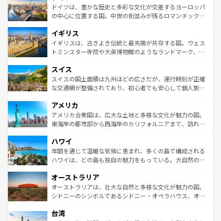
性で訪れる人を魅了する。 なお、新着のスペイン情報は
コ
聖堂、美しいビーチ、そして豊かな自然が、訪れる者を心
ドイツは、豊かな歴史と多彩な文化が交差するヨーロッパ
ンテンツ一覧
を参照してほしい。
から魅了する。また、フランスは美食の国としても知ら
の中心に位置する国。中世の街並みが残るロマンチック街
れ、フランス料理はユネスコ無形文化遺産にも登録されて
道から、未来を先取りするようなモダンな都市まで多様な
イギリス
いる。シャンパンの発祥地であるランス、プロヴァンスの
顔を持つこの国は、どこを歩いても飽きることがない。ベ
香り高いラベンダー畑など、多彩な楽しみ方が可能だ。さ
ルリンの文化的活気、バイエルン州のアルプスの絶景、そ
イギリスは、古きよき伝統と最先端が共存する国。ウェス
らに、パリ以外の地域にも魅力が溢れており、どの街角に
してライン川沿いのワイン畑といった風景は必見。ビール
トミンスター寺院や大英博物館のようなランドマーク、歴
も豊かな歴史と文化が息づいている。パリ以外の個性あふ
とソーセージを味わいながら地元の人と過ごす楽しい時間
史ある大学都市、美しい丘陵地帯や牧歌的な風景など、エ
れる地方に足を運ぶとそれぞれで全く異なる文化を体験で
スイス
は、お酒好きな人にはぜひ体験してほしい。 なお、新着の
リアごとに異なる魅力がある。また、優雅なアフタヌーン
きるだろう。 なお、新着のフランス情報は
コンテンツ一覧
ドイツ情報は
コンテンツ一覧
を参照してほしい。
ティー、ビール好きにはたまらない英国パブ、サッカー観
スイスの国土面積は九州ほどの広さだが、運行時刻が正確
を参照してほしい。
戦など、本場だからこそできる体験も豊富。イギリスを旅
な交通網が整備されており、初心者でも安心して個人旅行
して楽しみつくそう。 なお、新着のイギリス情報は
コンテ
を楽しめる。日本同様に時刻表どおりの旅が可能だ。中世
アメリカ
ンツ一覧
を参照してほしい。
の建物がそのまま残る町や、スイスならではのユニークな
博物館もあり、アルプス観光だけでなく町歩きも満喫する
アメリカ合衆国は、広大な土地と多様な文化が魅力の国。
ことができる。国民の所得が高いため物価も高いが、旅行
東海岸の都市部から西海岸のカリフォルニアまで、訪れる
者向けの交通パス提供のサービスもあり、うまく活用すれ
場所ごとに異なる風景と体験が待っている。ニューヨーク
ハワイ
ば市内交通費無料で観光を楽しむこともできる。 なお、新
のような巨大都市は、観光、ショッピング、エンターテイ
着のスイス情報は
コンテンツ一覧
を参照してほしい。
ンメントが詰まった刺激的なスポットだ。一方、アメリカ
年間を通じて温暖な気候に恵まれ、多くの島で構成される
西部には大自然が広がり、グランドキャニオンやイエロー
ハワイは、どの島も独自の魅力をもっている。大自然の神
ストーン国立公園といった絶景が堪能できる。さらに、南
秘を感じたいなら、火山が生み出した壮大な景観を誇るハ
オーストラリア
部のニューオーリンズでは、音楽と美食が融合した独特の
ワイ島は見逃せない。また、定番の観光地といえばオアフ
文化が魅力。旅行者はアメリカの各地域で異なる魅力を楽
島だが、静かな自然を求めるならマウイ島やカウアイ島が
オーストラリアは、壮大な自然と多様な文化が魅力の国。
しみながら、その多様性と豊かな歴史を感じることができ
おすすめ。エメラルドグリーンに輝く海をはじめ、豊かな
シドニーのシンボルであるシドニー・オペラハウス、オー
るだろう。車でのロードトリップや列車の旅も、アメリカ
文化や歴史が息づいている。「アロハスピリット」と呼ば
ストラリア東海岸北部に広がる大サンゴ礁地帯グレートバ
ならではの贅沢な旅のスタイルだ。 なお、新着のアメリカ
台湾
れるおもてなしの心で訪れる人々を迎えてくれるハワイの
リアリーフや大陸中央部にそびえるウルル（エアーズロッ