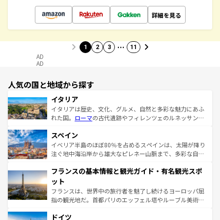
詳細を見る
…
1
2
3
11
AD
AD
人気の国と地域から探す
イタリア
イタリアは歴史、文化、グルメ、自然と多彩な魅力にあふ
れた国。
ローマ
の古代遺跡やフィレンツェのルネッサンス
美術、ヴェネツィアの運河など、歴史あるスポットはもち
スペイン
ろん、トスカーナの美しい田園風景やアマルフィ海岸の絶
景など、自然景観も見逃せない。観光の合間には、本場の
イベリア半島のほぼ80％を占めるスペインは、太陽が降り
ピザやパスタなど、絶品のイタリア料理を堪能することも
注ぐ地中海沿岸から雄大なピレネー山脈まで、多彩な自然
できる。朝目覚めてから夜眠るまで、すべての瞬間を楽し
と文化が詰まったヨーロッパ屈指の旅行先だ。多様な地域
フランスの基本情報と観光ガイド・有名観光スポ
ませてくれるイタリアで、忘れられない旅をしてみよう！
文化が根付くこの国では、情熱的なフラメンコ、熱気あふ
なお、新着のイタリア情報は
コンテンツ一覧
を参照してほ
れる闘牛、そして美味しいタパスが生活の一部となってい
ット
しい。
る。首都マドリードの洗練された雰囲気や、バルセロナの
フランスは、世界中の旅行者を魅了し続けるヨーロッパ屈
アートに溢れた街角から、地方では古代ローマ遺跡や中世
指の観光地だ。首都パリのエッフェル塔やルーブル美術館
の城塞都市、穏やかなビーチリゾートまで多彩な表情を見
といった象徴的なスポットから、田舎町の古風な美しさま
せる。地方によって風土や気候が異なるスペインはその個
ドイツ
で、幅広い魅力が詰まっている。華麗な宮殿、歴史的な大