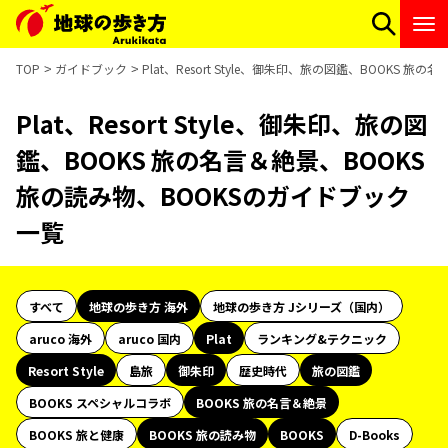
TOP
ガイドブック
Plat、Resort Style、御朱印、旅の図鑑、BOOKS 
Plat、Resort Style、御朱印、旅の図
鑑、BOOKS 旅の名言＆絶景、BOOKS
旅の読み物、BOOKSのガイドブック
一覧
すべて
地球の歩き方 海外
地球の歩き方 Jシリーズ（国内）
aruco 海外
aruco 国内
Plat
ランキング&テクニック
Resort Style
島旅
御朱印
歴史時代
旅の図鑑
BOOKS スペシャルコラボ
BOOKS 旅の名言＆絶景
BOOKS 旅と健康
BOOKS 旅の読み物
BOOKS
D-Books