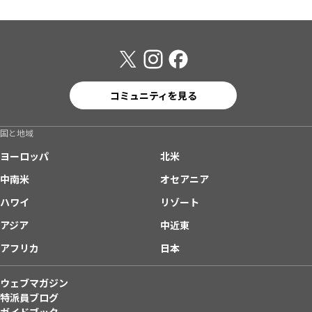
コミュニティを見る
国と地域
ヨーロッパ
北米
中南米
オセアニア
ハワイ
リゾート
アジア
中近東
アフリカ
日本
ウェブマガジン
特派員ブログ
ガイドブック