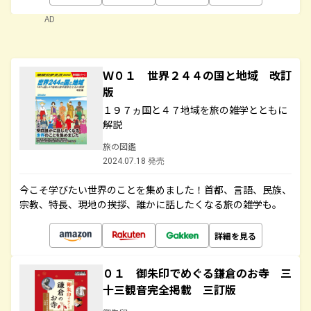
AD
Ｗ０１ 世界２４４の国と地域 改訂
版
１９７ヵ国と４７地域を旅の雑学とともに
解説
旅の図鑑
2024.07.18 発売
今こそ学びたい世界のことを集めました！首都、言語、民族、
宗教、特長、現地の挨拶、誰かに話したくなる旅の雑学も。
詳細を見る
０１ 御朱印でめぐる鎌倉のお寺 三
十三観音完全掲載 三訂版