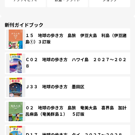
新刊ガイドブック
１５ 地球の歩き方 島旅 伊豆大島 利島（伊豆諸
島①）３訂版
Ｃ０２ 地球の歩き方 ハワイ島 ２０２７～２０２
８
Ｊ３３ 地球の歩き方 墨田区
０２ 地球の歩き方 島旅 奄美大島 喜界島 加計
呂麻島（奄美群島１） ５訂版
Ｄ１７ 地球の歩き方 タイ ２０２７～２０２８