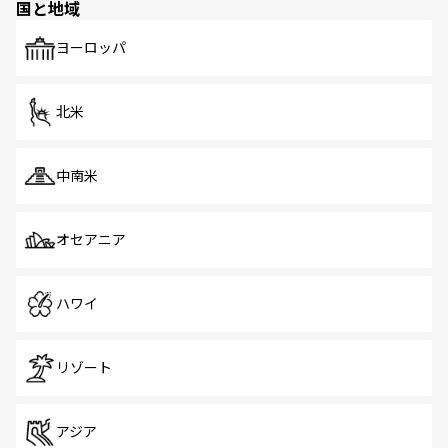
国と地域
発見がある。さらに、治安のよさや充実した公共交通機関
も、旅行者にとっては魅力的なポイント。グルメも豊富
で、ホーカーズは地元の風情を楽しめる外せないスポット
ヨーロッパ
だ。訪れる人を飽きさせないシンガポールで、多様な魅力
を体感しよう。 なお、新着のシンガポール情報は
コンテン
ツ一覧
を参照してほしい。
北米
中南米
オセアニア
ハワイ
リゾート
アジア