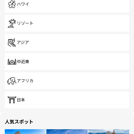
ハワイ
リゾート
アジア
中近東
アフリカ
日本
人気スポット