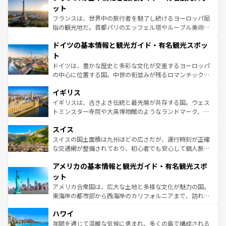
なお、新着のイタリア情報は
コンテンツ一覧
を参照してほ
れる闘牛、そして美味しいタパスが生活の一部となってい
ット
しい。
る。首都マドリードの洗練された雰囲気や、バルセロナの
フランスは、世界中の旅行者を魅了し続けるヨーロッパ屈
アートに溢れた街角から、地方では古代ローマ遺跡や中世
指の観光地だ。首都パリのエッフェル塔やルーブル美術館
の城塞都市、穏やかなビーチリゾートまで多彩な表情を見
といった象徴的なスポットから、田舎町の古風な美しさま
せる。地方によって風土や気候が異なるスペインはその個
ドイツの基本情報と観光ガイド・有名観光スポッ
で、幅広い魅力が詰まっている。華麗な宮殿、歴史的な大
性で訪れる人を魅了する。 なお、新着のスペイン情報は
コ
聖堂、美しいビーチ、そして豊かな自然が、訪れる者を心
ト
ンテンツ一覧
を参照してほしい。
から魅了する。また、フランスは美食の国としても知ら
ドイツは、豊かな歴史と多彩な文化が交差するヨーロッパ
れ、フランス料理はユネスコ無形文化遺産にも登録されて
の中心に位置する国。中世の街並みが残るロマンチック街
いる。シャンパンの発祥地であるランス、プロヴァンスの
道から、未来を先取りするようなモダンな都市まで多様な
香り高いラベンダー畑など、多彩な楽しみ方が可能だ。さ
イギリス
顔を持つこの国は、どこを歩いても飽きることがない。ベ
らに、パリ以外の地域にも魅力が溢れており、どの街角に
ルリンの文化的活気、バイエルン州のアルプスの絶景、そ
イギリスは、古きよき伝統と最先端が共存する国。ウェス
も豊かな歴史と文化が息づいている。パリ以外の個性あふ
してライン川沿いのワイン畑といった風景は必見。ビール
トミンスター寺院や大英博物館のようなランドマーク、歴
れる地方に足を運ぶとそれぞれで全く異なる文化を体験で
とソーセージを味わいながら地元の人と過ごす楽しい時間
史ある大学都市、美しい丘陵地帯や牧歌的な風景など、エ
きるだろう。 なお、新着のフランス情報は
コンテンツ一覧
スイス
は、お酒好きな人にはぜひ体験してほしい。 なお、新着の
リアごとに異なる魅力がある。また、優雅なアフタヌーン
を参照してほしい。
ドイツ情報は
コンテンツ一覧
を参照してほしい。
ティー、ビール好きにはたまらない英国パブ、サッカー観
スイスの国土面積は九州ほどの広さだが、運行時刻が正確
戦など、本場だからこそできる体験も豊富。イギリスを旅
な交通網が整備されており、初心者でも安心して個人旅行
して楽しみつくそう。 なお、新着のイギリス情報は
コンテ
を楽しめる。日本同様に時刻表どおりの旅が可能だ。中世
アメリカの基本情報と観光ガイド・有名観光スポ
ンツ一覧
を参照してほしい。
の建物がそのまま残る町や、スイスならではのユニークな
博物館もあり、アルプス観光だけでなく町歩きも満喫する
ット
ことができる。国民の所得が高いため物価も高いが、旅行
アメリカ合衆国は、広大な土地と多様な文化が魅力の国。
者向けの交通パス提供のサービスもあり、うまく活用すれ
東海岸の都市部から西海岸のカリフォルニアまで、訪れる
ば市内交通費無料で観光を楽しむこともできる。 なお、新
場所ごとに異なる風景と体験が待っている。ニューヨーク
着のスイス情報は
コンテンツ一覧
を参照してほしい。
ハワイ
のような巨大都市は、観光、ショッピング、エンターテイ
ンメントが詰まった刺激的なスポットだ。一方、アメリカ
年間を通じて温暖な気候に恵まれ、多くの島で構成される