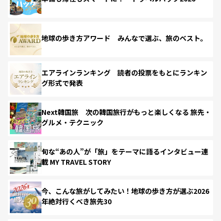
地球の歩き方アワード みんなで選ぶ、旅のベスト。
エアラインランキング 読者の投票をもとにランキン
グ形式で発表
Next韓国旅 次の韓国旅行がもっと楽しくなる 旅先・
グルメ・テクニック
旬な“あの人”が「旅」をテーマに語るインタビュー連
載 MY TRAVEL STORY
今、こんな旅がしてみたい！地球の歩き方が選ぶ2026
年絶対行くべき旅先30