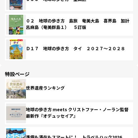
０２ 地球の歩き方 島旅 奄美大島 喜界島 加計
呂麻島（奄美群島１） ５訂版
Ｄ１７ 地球の歩き方 タイ ２０２７～２０２８
特設ページ
世界遺産ランキング
地球の歩き方 meets クリストファー・ノーラン監督
最新作『オデュッセイア』
準備も滞在もスマートに！ トラベルハック2026