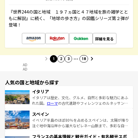
『世界244の国と地域 １９７ヵ国と４７地域を旅の雑学とと
もに解説』に続く、「地球の歩き方」の図鑑シリーズ第２弾が
登場！
詳細を見る
…
1
2
3
18
AD
AD
人気の国と地域から探す
イタリア
イタリアは歴史、文化、グルメ、自然と多彩な魅力にあふ
れた国。
ローマ
の古代遺跡やフィレンツェのルネッサンス
美術、ヴェネツィアの運河など、歴史あるスポットはもち
スペイン
ろん、トスカーナの美しい田園風景やアマルフィ海岸の絶
景など、自然景観も見逃せない。観光の合間には、本場の
イベリア半島のほぼ80％を占めるスペインは、太陽が降り
ピザやパスタなど、絶品のイタリア料理を堪能することも
注ぐ地中海沿岸から雄大なピレネー山脈まで、多彩な自然
できる。朝目覚めてから夜眠るまで、すべての瞬間を楽し
と文化が詰まったヨーロッパ屈指の旅行先だ。多様な地域
フランスの基本情報と観光ガイド・有名観光スポ
ませてくれるイタリアで、忘れられない旅をしてみよう！
文化が根付くこの国では、情熱的なフラメンコ、熱気あふ