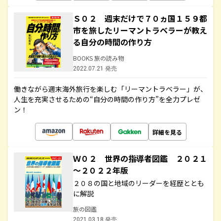
Ｓ０２ 週末だけで７０ヵ国１５９都
市を旅したリーマントラベラーが教え
る自分の時間の作り方
BOOKS 旅の読み物
2022.07.21 発売
働きながら週末海外旅行を楽しむ「リーマントラベラー」が、
人生を充実させるための“自分の時間の作り方”を全力プレゼ
ン！
詳細を見る
Ｗ０２ 世界の指導者図鑑 ２０２１
～２０２２年版
２０８の国と地域のリーダーを経歴ととも
に解説
旅の図鑑
2021.03.18 発売