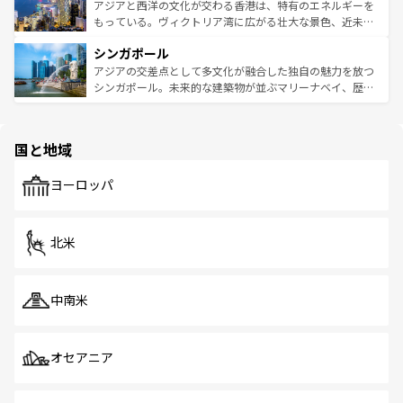
ひ現地で味わいたい。どの地域を訪れてもあたたかい人々
帯で自然と触れ合い、南部ではプーケットやクラビの美し
アジアと西洋の文化が交わる香港は、特有のエネルギーを
が旅行者を迎えてくれるので、きっと忘れられない旅にな
いビーチでリゾート気分を楽しむことができる。タイ料理
もっている。ヴィクトリア湾に広がる壮大な景色、近未来
るはずだ。 なお、新着のベトナム情報は
コンテンツ一覧
を
は世界的に有名で、屋台から高級レストランまで味覚を刺
的なアートスポット、そして歴史と現代が融合した町並
参照してほしい。
シンガポール
激する。気候は一年中温暖で、どの季節にも異なる楽しみ
み、どこを訪れても感動するはず。観光スポットが密集し
が待っている。親しみやすいタイの人々、仏教を中心とし
ており、効率よく見どころを回れるのも魅力。息をのむよ
アジアの交差点として多文化が融合した独自の魅力を放つ
た文化、そして多様な観光資源が、訪れる旅人を魅了し続
うな絶景から文化的な体験まで、香港を存分に楽しみ尽く
シンガポール。未来的な建築物が並ぶマリーナベイ、歴史
ける。 なお、新着のタイ情報は
コンテンツ一覧
を参照して
そう。 なお、新着の香港情報は
コンテンツ一覧
を参照して
と伝統を感じられるエスニックタウン、多数の緑豊かな公
ほしい。
ほしい。
園や自然保護区など、自然が調和した近代的な景観と文化
の多様性あふれるカラフルな町は、どこを歩いても新しい
国と地域
発見がある。さらに、治安のよさや充実した公共交通機関
も、旅行者にとっては魅力的なポイント。グルメも豊富
で、ホーカーズは地元の風情を楽しめる外せないスポット
ヨーロッパ
だ。訪れる人を飽きさせないシンガポールで、多様な魅力
を体感しよう。 なお、新着のシンガポール情報は
コンテン
ツ一覧
を参照してほしい。
北米
中南米
オセアニア