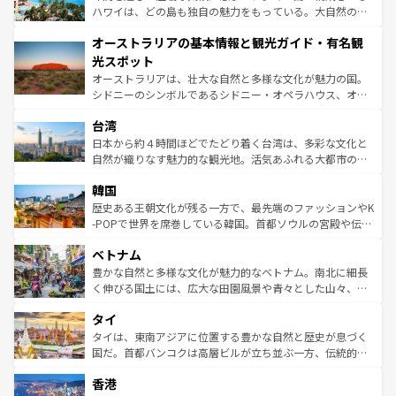
西部には大自然が広がり、グランドキャニオンやイエロー
ハワイは、どの島も独自の魅力をもっている。大自然の神
ストーン国立公園といった絶景が堪能できる。さらに、南
秘を感じたいなら、火山が生み出した壮大な景観を誇るハ
オーストラリアの基本情報と観光ガイド・有名観
部のニューオーリンズでは、音楽と美食が融合した独特の
ワイ島は見逃せない。また、定番の観光地といえばオアフ
文化が魅力。旅行者はアメリカの各地域で異なる魅力を楽
島だが、静かな自然を求めるならマウイ島やカウアイ島が
光スポット
しみながら、その多様性と豊かな歴史を感じることができ
おすすめ。エメラルドグリーンに輝く海をはじめ、豊かな
オーストラリアは、壮大な自然と多様な文化が魅力の国。
るだろう。車でのロードトリップや列車の旅も、アメリカ
文化や歴史が息づいている。「アロハスピリット」と呼ば
シドニーのシンボルであるシドニー・オペラハウス、オー
ならではの贅沢な旅のスタイルだ。 なお、新着のアメリカ
れるおもてなしの心で訪れる人々を迎えてくれるハワイの
ストラリア東海岸北部に広がる大サンゴ礁地帯グレートバ
情報は
コンテンツ一覧
を参照してほしい。
人々、おいしいローカルフードやハワイアンミュージッ
台湾
リアリーフや大陸中央部にそびえるウルル（エアーズロッ
ク、伝統的なフラダンスなど、すべてがハワイの魅力を彩
ク）、タスマニアの美しい原生林やケアンズの熱帯雨林な
日本から約４時間ほどでたどり着く台湾は、多彩な文化と
っている。訪れるたびに新しい発見と感動が待っているハ
ど、見どころがたくさん。また、カフェやワイン、オージ
自然が織りなす魅力的な観光地。活気あふれる大都市の台
ワイを、存分に味わってほしい。 なお、新着のハワイ情報
ービーフなどの食文化も豊かで、美味しいものであふれて
北やノスタルジックな町並みが人気な九份（ジォウフェ
は
コンテンツ一覧
を参照してほしい。
韓国
いる。アクティビティも充実しており、サーフィンやダイ
ン）、静ひつな山岳地帯である台湾東部など、都市の喧騒
ビング、ハイキングなど、アウトドア好きにはたまらな
と山間の静けさが共存しており、訪れる人に新しい発見と
歴史ある王朝文化が残る一方で、最先端のファッションやK
い。オーストラリアの多彩な魅力を存分に味わいつくそ
驚きをもたらしてくれる。また、奥深い台湾の食文化も魅
-POPで世界を席巻している韓国。首都ソウルの宮殿や伝統
う。 なお、新着のオーストラリア情報は
コンテンツ一覧
を
力で、夜市などの屋台グルメから高級料理、ヘルシーで美
家屋が並ぶエリアでは韓国の歴史と文化に浸ることがで
参照してほしい。
ベトナム
容にもいいと評判のスイーツなど、バラエティ豊かな料理
き、地方に足を延ばせば四季折々の自然美を楽しむことが
が味わえる。 なお、新着の台湾情報は
コンテンツ一覧
を参
できる。そして、キムチや焼肉、絶品のストリートフード
豊かな自然と多様な文化が魅力的なベトナム。南北に細長
照してほしい。
まで、さまざまな韓国料理が待っている。夜には、韓国な
く伸びる国土には、広大な田園風景や青々とした山々、世
らではのナイトライフも堪能できる。あたたかいホスピタ
界遺産に登録された壮大な自然景観が点在し、都市部では
タイ
リティに包まれながら、韓国の多彩な魅力を心ゆくまで味
急速な発展と共に伝統が息づく。ハノイの古い町並みやホ
わってみてほしい。 なお、新着の韓国情報は
コンテンツ一
ーチミン市のフランス統治時代の建物も、独特の雰囲気を
タイは、東南アジアに位置する豊かな自然と歴史が息づく
覧
を参照してほしい。
醸し出している。また、バラエティの豊かさとおいしさで
国だ。首都バンコクは高層ビルが立ち並ぶ一方、伝統的な
世界中の食通を魅了してやまないベトナム料理も魅力のひ
寺院や市場がいたるところに点在し、古きよき文化と現代
香港
とつ。フォーやバインミー、ベトナムコーヒーなどは、ぜ
の活気が交差している。北部ではチェンマイなどの山岳地