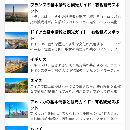
なお、新着のイタリア情報は
コンテンツ一覧
を参照してほ
フランスの基本情報と観光ガイド・有名観光スポ
文化が根付くこの国では、情熱的なフラメンコ、熱気あふ
しい。
れる闘牛、そして美味しいタパスが生活の一部となってい
ット
る。首都マドリードの洗練された雰囲気や、バルセロナの
フランスは、世界中の旅行者を魅了し続けるヨーロッパ屈
アートに溢れた街角から、地方では古代ローマ遺跡や中世
指の観光地だ。首都パリのエッフェル塔やルーブル美術館
の城塞都市、穏やかなビーチリゾートまで多彩な表情を見
といった象徴的なスポットから、田舎町の古風な美しさま
せる。地方によって風土や気候が異なるスペインはその個
ドイツの基本情報と観光ガイド・有名観光スポッ
で、幅広い魅力が詰まっている。華麗な宮殿、歴史的な大
性で訪れる人を魅了する。 なお、新着のスペイン情報は
コ
聖堂、美しいビーチ、そして豊かな自然が、訪れる者を心
ト
ンテンツ一覧
を参照してほしい。
から魅了する。また、フランスは美食の国としても知ら
ドイツは、豊かな歴史と多彩な文化が交差するヨーロッパ
れ、フランス料理はユネスコ無形文化遺産にも登録されて
の中心に位置する国。中世の街並みが残るロマンチック街
いる。シャンパンの発祥地であるランス、プロヴァンスの
道から、未来を先取りするようなモダンな都市まで多様な
香り高いラベンダー畑など、多彩な楽しみ方が可能だ。さ
イギリス
顔を持つこの国は、どこを歩いても飽きることがない。ベ
らに、パリ以外の地域にも魅力が溢れており、どの街角に
ルリンの文化的活気、バイエルン州のアルプスの絶景、そ
イギリスは、古きよき伝統と最先端が共存する国。ウェス
も豊かな歴史と文化が息づいている。パリ以外の個性あふ
してライン川沿いのワイン畑といった風景は必見。ビール
トミンスター寺院や大英博物館のようなランドマーク、歴
れる地方に足を運ぶとそれぞれで全く異なる文化を体験で
とソーセージを味わいながら地元の人と過ごす楽しい時間
史ある大学都市、美しい丘陵地帯や牧歌的な風景など、エ
きるだろう。 なお、新着のフランス情報は
コンテンツ一覧
スイス
は、お酒好きな人にはぜひ体験してほしい。 なお、新着の
リアごとに異なる魅力がある。また、優雅なアフタヌーン
を参照してほしい。
ドイツ情報は
コンテンツ一覧
を参照してほしい。
ティー、ビール好きにはたまらない英国パブ、サッカー観
スイスの国土面積は九州ほどの広さだが、運行時刻が正確
戦など、本場だからこそできる体験も豊富。イギリスを旅
な交通網が整備されており、初心者でも安心して個人旅行
して楽しみつくそう。 なお、新着のイギリス情報は
コンテ
を楽しめる。日本同様に時刻表どおりの旅が可能だ。中世
アメリカの基本情報と観光ガイド・有名観光スポ
ンツ一覧
を参照してほしい。
の建物がそのまま残る町や、スイスならではのユニークな
博物館もあり、アルプス観光だけでなく町歩きも満喫する
ット
ことができる。国民の所得が高いため物価も高いが、旅行
アメリカ合衆国は、広大な土地と多様な文化が魅力の国。
者向けの交通パス提供のサービスもあり、うまく活用すれ
東海岸の都市部から西海岸のカリフォルニアまで、訪れる
ば市内交通費無料で観光を楽しむこともできる。 なお、新
場所ごとに異なる風景と体験が待っている。ニューヨーク
着のスイス情報は
コンテンツ一覧
を参照してほしい。
ハワイ
のような巨大都市は、観光、ショッピング、エンターテイ