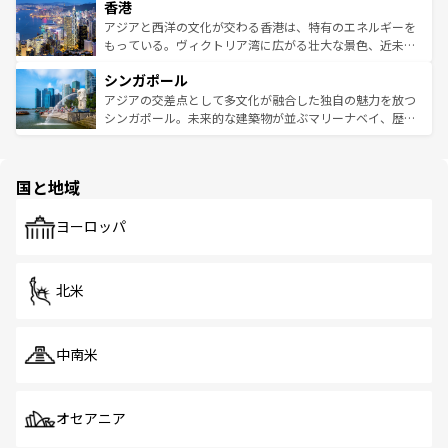
香港
とつ。フォーやバインミー、ベトナムコーヒーなどは、ぜ
の活気が交差している。北部ではチェンマイなどの山岳地
ひ現地で味わいたい。どの地域を訪れてもあたたかい人々
帯で自然と触れ合い、南部ではプーケットやクラビの美し
アジアと西洋の文化が交わる香港は、特有のエネルギーを
が旅行者を迎えてくれるので、きっと忘れられない旅にな
いビーチでリゾート気分を楽しむことができる。タイ料理
もっている。ヴィクトリア湾に広がる壮大な景色、近未来
るはずだ。 なお、新着のベトナム情報は
コンテンツ一覧
を
は世界的に有名で、屋台から高級レストランまで味覚を刺
的なアートスポット、そして歴史と現代が融合した町並
参照してほしい。
シンガポール
激する。気候は一年中温暖で、どの季節にも異なる楽しみ
み、どこを訪れても感動するはず。観光スポットが密集し
が待っている。親しみやすいタイの人々、仏教を中心とし
ており、効率よく見どころを回れるのも魅力。息をのむよ
アジアの交差点として多文化が融合した独自の魅力を放つ
た文化、そして多様な観光資源が、訪れる旅人を魅了し続
うな絶景から文化的な体験まで、香港を存分に楽しみ尽く
シンガポール。未来的な建築物が並ぶマリーナベイ、歴史
ける。 なお、新着のタイ情報は
コンテンツ一覧
を参照して
そう。 なお、新着の香港情報は
コンテンツ一覧
を参照して
と伝統を感じられるエスニックタウン、多数の緑豊かな公
ほしい。
ほしい。
園や自然保護区など、自然が調和した近代的な景観と文化
の多様性あふれるカラフルな町は、どこを歩いても新しい
国と地域
発見がある。さらに、治安のよさや充実した公共交通機関
も、旅行者にとっては魅力的なポイント。グルメも豊富
で、ホーカーズは地元の風情を楽しめる外せないスポット
ヨーロッパ
だ。訪れる人を飽きさせないシンガポールで、多様な魅力
を体感しよう。 なお、新着のシンガポール情報は
コンテン
ツ一覧
を参照してほしい。
北米
中南米
オセアニア