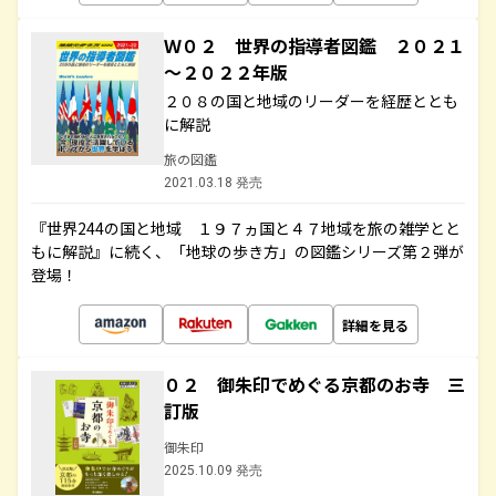
Ｗ０２ 世界の指導者図鑑 ２０２１
～２０２２年版
２０８の国と地域のリーダーを経歴ととも
に解説
旅の図鑑
2021.03.18 発売
『世界244の国と地域 １９７ヵ国と４７地域を旅の雑学とと
もに解説』に続く、「地球の歩き方」の図鑑シリーズ第２弾が
登場！
詳細を見る
０２ 御朱印でめぐる京都のお寺 三
訂版
御朱印
2025.10.09 発売