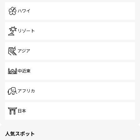
ハワイ
リゾート
アジア
中近東
アフリカ
日本
人気スポット