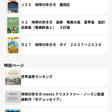
Ｊ３３ 地球の歩き方 墨田区
０２ 地球の歩き方 島旅 奄美大島 喜界島 加計
呂麻島（奄美群島１） ５訂版
Ｄ１７ 地球の歩き方 タイ ２０２７～２０２８
特設ページ
世界遺産ランキング
地球の歩き方 meets クリストファー・ノーラン監督
最新作『オデュッセイア』