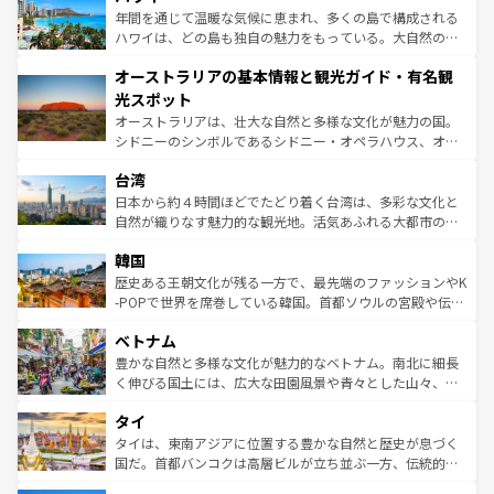
ンメントが詰まった刺激的なスポットだ。一方、アメリカ
年間を通じて温暖な気候に恵まれ、多くの島で構成される
西部には大自然が広がり、グランドキャニオンやイエロー
ハワイは、どの島も独自の魅力をもっている。大自然の神
ストーン国立公園といった絶景が堪能できる。さらに、南
秘を感じたいなら、火山が生み出した壮大な景観を誇るハ
オーストラリアの基本情報と観光ガイド・有名観
部のニューオーリンズでは、音楽と美食が融合した独特の
ワイ島は見逃せない。また、定番の観光地といえばオアフ
文化が魅力。旅行者はアメリカの各地域で異なる魅力を楽
島だが、静かな自然を求めるならマウイ島やカウアイ島が
光スポット
しみながら、その多様性と豊かな歴史を感じることができ
おすすめ。エメラルドグリーンに輝く海をはじめ、豊かな
オーストラリアは、壮大な自然と多様な文化が魅力の国。
るだろう。車でのロードトリップや列車の旅も、アメリカ
文化や歴史が息づいている。「アロハスピリット」と呼ば
シドニーのシンボルであるシドニー・オペラハウス、オー
ならではの贅沢な旅のスタイルだ。 なお、新着のアメリカ
れるおもてなしの心で訪れる人々を迎えてくれるハワイの
ストラリア東海岸北部に広がる大サンゴ礁地帯グレートバ
情報は
コンテンツ一覧
を参照してほしい。
人々、おいしいローカルフードやハワイアンミュージッ
台湾
リアリーフや大陸中央部にそびえるウルル（エアーズロッ
ク、伝統的なフラダンスなど、すべてがハワイの魅力を彩
ク）、タスマニアの美しい原生林やケアンズの熱帯雨林な
日本から約４時間ほどでたどり着く台湾は、多彩な文化と
っている。訪れるたびに新しい発見と感動が待っているハ
ど、見どころがたくさん。また、カフェやワイン、オージ
自然が織りなす魅力的な観光地。活気あふれる大都市の台
ワイを、存分に味わってほしい。 なお、新着のハワイ情報
ービーフなどの食文化も豊かで、美味しいものであふれて
北やノスタルジックな町並みが人気な九份（ジォウフェ
は
コンテンツ一覧
を参照してほしい。
韓国
いる。アクティビティも充実しており、サーフィンやダイ
ン）、静ひつな山岳地帯である台湾東部など、都市の喧騒
ビング、ハイキングなど、アウトドア好きにはたまらな
と山間の静けさが共存しており、訪れる人に新しい発見と
歴史ある王朝文化が残る一方で、最先端のファッションやK
い。オーストラリアの多彩な魅力を存分に味わいつくそ
驚きをもたらしてくれる。また、奥深い台湾の食文化も魅
-POPで世界を席巻している韓国。首都ソウルの宮殿や伝統
う。 なお、新着のオーストラリア情報は
コンテンツ一覧
を
力で、夜市などの屋台グルメから高級料理、ヘルシーで美
家屋が並ぶエリアでは韓国の歴史と文化に浸ることがで
参照してほしい。
ベトナム
容にもいいと評判のスイーツなど、バラエティ豊かな料理
き、地方に足を延ばせば四季折々の自然美を楽しむことが
が味わえる。 なお、新着の台湾情報は
コンテンツ一覧
を参
できる。そして、キムチや焼肉、絶品のストリートフード
豊かな自然と多様な文化が魅力的なベトナム。南北に細長
照してほしい。
まで、さまざまな韓国料理が待っている。夜には、韓国な
く伸びる国土には、広大な田園風景や青々とした山々、世
らではのナイトライフも堪能できる。あたたかいホスピタ
界遺産に登録された壮大な自然景観が点在し、都市部では
タイ
リティに包まれながら、韓国の多彩な魅力を心ゆくまで味
急速な発展と共に伝統が息づく。ハノイの古い町並みやホ
わってみてほしい。 なお、新着の韓国情報は
コンテンツ一
ーチミン市のフランス統治時代の建物も、独特の雰囲気を
タイは、東南アジアに位置する豊かな自然と歴史が息づく
覧
を参照してほしい。
醸し出している。また、バラエティの豊かさとおいしさで
国だ。首都バンコクは高層ビルが立ち並ぶ一方、伝統的な
世界中の食通を魅了してやまないベトナム料理も魅力のひ
寺院や市場がいたるところに点在し、古きよき文化と現代