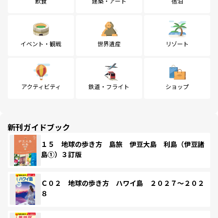
飲食
建築・アート
宿泊
イベント・観戦
世界遺産
リゾート
アクティビティ
鉄道・フライト
ショップ
新刊ガイドブック
１５ 地球の歩き方 島旅 伊豆大島 利島（伊豆諸
島①）３訂版
Ｃ０２ 地球の歩き方 ハワイ島 ２０２７～２０２
８