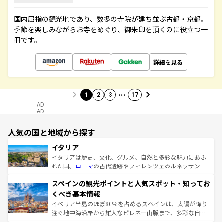
国内屈指の観光地であり、数多の寺院が建ち並ぶ古都・京都。
季節を楽しみながらお寺をめぐり、御朱印を頂くのに役立つ一
冊です。
詳細を見る
…
1
2
3
17
AD
AD
人気の国と地域から探す
イタリア
イタリアは歴史、文化、グルメ、自然と多彩な魅力にあふ
れた国。
ローマ
の古代遺跡やフィレンツェのルネッサンス
美術、ヴェネツィアの運河など、歴史あるスポットはもち
スペインの観光ポイントと人気スポット・知ってお
ろん、トスカーナの美しい田園風景やアマルフィ海岸の絶
景など、自然景観も見逃せない。観光の合間には、本場の
くべき基本情報
ピザやパスタなど、絶品のイタリア料理を堪能することも
イベリア半島のほぼ80％を占めるスペインは、太陽が降り
できる。朝目覚めてから夜眠るまで、すべての瞬間を楽し
注ぐ地中海沿岸から雄大なピレネー山脈まで、多彩な自然
ませてくれるイタリアで、忘れられない旅をしてみよう！
と文化が詰まったヨーロッパ屈指の旅行先だ。多様な地域