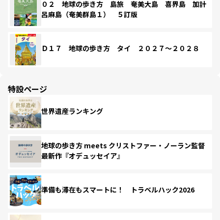
０２ 地球の歩き方 島旅 奄美大島 喜界島 加計
呂麻島（奄美群島１） ５訂版
Ｄ１７ 地球の歩き方 タイ ２０２７～２０２８
特設ページ
世界遺産ランキング
地球の歩き方 meets クリストファー・ノーラン監督
最新作『オデュッセイア』
準備も滞在もスマートに！ トラベルハック2026