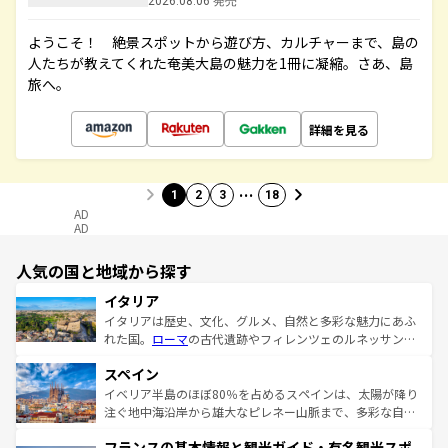
2026.08.06 発売
ようこそ！ 絶景スポットから遊び方、カルチャーまで、島の
人たちが教えてくれた奄美大島の魅力を1冊に凝縮。さあ、島
旅へ。
詳細を見る
…
1
2
3
18
AD
AD
人気の国と地域から探す
イタリア
イタリアは歴史、文化、グルメ、自然と多彩な魅力にあふ
れた国。
ローマ
の古代遺跡やフィレンツェのルネッサンス
美術、ヴェネツィアの運河など、歴史あるスポットはもち
スペイン
ろん、トスカーナの美しい田園風景やアマルフィ海岸の絶
景など、自然景観も見逃せない。観光の合間には、本場の
イベリア半島のほぼ80％を占めるスペインは、太陽が降り
ピザやパスタなど、絶品のイタリア料理を堪能することも
注ぐ地中海沿岸から雄大なピレネー山脈まで、多彩な自然
できる。朝目覚めてから夜眠るまで、すべての瞬間を楽し
と文化が詰まったヨーロッパ屈指の旅行先だ。多様な地域
フランスの基本情報と観光ガイド・有名観光スポ
ませてくれるイタリアで、忘れられない旅をしてみよう！
文化が根付くこの国では、情熱的なフラメンコ、熱気あふ