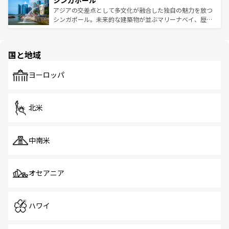
シンガポール
み、どこを訪れても感動するはず。観光スポットが密集し
が待っている。親しみやすいタイの人々、仏教を中心とし
ており、効率よく見どころを回れるのも魅力。息をのむよ
アジアの交差点として多文化が融合した独自の魅力を放つ
た文化、そして多様な観光資源が、訪れる旅人を魅了し続
うな絶景から文化的な体験まで、香港を存分に楽しみ尽く
シンガポール。未来的な建築物が並ぶマリーナベイ、歴史
ける。 なお、新着のタイ情報は
コンテンツ一覧
を参照して
そう。 なお、新着の香港情報は
コンテンツ一覧
を参照して
と伝統を感じられるエスニックタウン、多数の緑豊かな公
ほしい。
ほしい。
園や自然保護区など、自然が調和した近代的な景観と文化
の多様性あふれるカラフルな町は、どこを歩いても新しい
国と地域
発見がある。さらに、治安のよさや充実した公共交通機関
も、旅行者にとっては魅力的なポイント。グルメも豊富
で、ホーカーズは地元の風情を楽しめる外せないスポット
ヨーロッパ
だ。訪れる人を飽きさせないシンガポールで、多様な魅力
を体感しよう。 なお、新着のシンガポール情報は
コンテン
ツ一覧
を参照してほしい。
北米
中南米
オセアニア
ハワイ