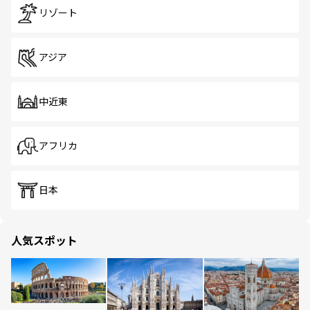
リゾート
アジア
中近東
アフリカ
日本
人気スポット