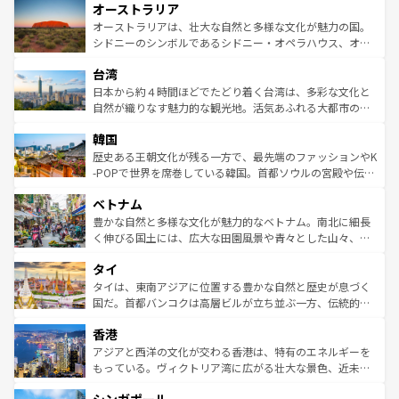
オーストラリア
部のニューオーリンズでは、音楽と美食が融合した独特の
ワイ島は見逃せない。また、定番の観光地といえばオアフ
文化が魅力。旅行者はアメリカの各地域で異なる魅力を楽
島だが、静かな自然を求めるならマウイ島やカウアイ島が
オーストラリアは、壮大な自然と多様な文化が魅力の国。
しみながら、その多様性と豊かな歴史を感じることができ
おすすめ。エメラルドグリーンに輝く海をはじめ、豊かな
シドニーのシンボルであるシドニー・オペラハウス、オー
るだろう。車でのロードトリップや列車の旅も、アメリカ
文化や歴史が息づいている。「アロハスピリット」と呼ば
ストラリア東海岸北部に広がる大サンゴ礁地帯グレートバ
ならではの贅沢な旅のスタイルだ。 なお、新着のアメリカ
台湾
れるおもてなしの心で訪れる人々を迎えてくれるハワイの
リアリーフや大陸中央部にそびえるウルル（エアーズロッ
情報は
コンテンツ一覧
を参照してほしい。
人々、おいしいローカルフードやハワイアンミュージッ
ク）、タスマニアの美しい原生林やケアンズの熱帯雨林な
日本から約４時間ほどでたどり着く台湾は、多彩な文化と
ク、伝統的なフラダンスなど、すべてがハワイの魅力を彩
ど、見どころがたくさん。また、カフェやワイン、オージ
自然が織りなす魅力的な観光地。活気あふれる大都市の台
っている。訪れるたびに新しい発見と感動が待っているハ
ービーフなどの食文化も豊かで、美味しいものであふれて
北やノスタルジックな町並みが人気な九份（ジォウフェ
ワイを、存分に味わってほしい。 なお、新着のハワイ情報
韓国
いる。アクティビティも充実しており、サーフィンやダイ
ン）、静ひつな山岳地帯である台湾東部など、都市の喧騒
は
コンテンツ一覧
を参照してほしい。
ビング、ハイキングなど、アウトドア好きにはたまらな
と山間の静けさが共存しており、訪れる人に新しい発見と
歴史ある王朝文化が残る一方で、最先端のファッションやK
い。オーストラリアの多彩な魅力を存分に味わいつくそ
驚きをもたらしてくれる。また、奥深い台湾の食文化も魅
-POPで世界を席巻している韓国。首都ソウルの宮殿や伝統
う。 なお、新着のオーストラリア情報は
コンテンツ一覧
を
力で、夜市などの屋台グルメから高級料理、ヘルシーで美
家屋が並ぶエリアでは韓国の歴史と文化に浸ることがで
参照してほしい。
ベトナム
容にもいいと評判のスイーツなど、バラエティ豊かな料理
き、地方に足を延ばせば四季折々の自然美を楽しむことが
が味わえる。 なお、新着の台湾情報は
コンテンツ一覧
を参
できる。そして、キムチや焼肉、絶品のストリートフード
豊かな自然と多様な文化が魅力的なベトナム。南北に細長
照してほしい。
まで、さまざまな韓国料理が待っている。夜には、韓国な
く伸びる国土には、広大な田園風景や青々とした山々、世
らではのナイトライフも堪能できる。あたたかいホスピタ
界遺産に登録された壮大な自然景観が点在し、都市部では
タイ
リティに包まれながら、韓国の多彩な魅力を心ゆくまで味
急速な発展と共に伝統が息づく。ハノイの古い町並みやホ
わってみてほしい。 なお、新着の韓国情報は
コンテンツ一
ーチミン市のフランス統治時代の建物も、独特の雰囲気を
タイは、東南アジアに位置する豊かな自然と歴史が息づく
覧
を参照してほしい。
醸し出している。また、バラエティの豊かさとおいしさで
国だ。首都バンコクは高層ビルが立ち並ぶ一方、伝統的な
世界中の食通を魅了してやまないベトナム料理も魅力のひ
寺院や市場がいたるところに点在し、古きよき文化と現代
香港
とつ。フォーやバインミー、ベトナムコーヒーなどは、ぜ
の活気が交差している。北部ではチェンマイなどの山岳地
ひ現地で味わいたい。どの地域を訪れてもあたたかい人々
帯で自然と触れ合い、南部ではプーケットやクラビの美し
アジアと西洋の文化が交わる香港は、特有のエネルギーを
が旅行者を迎えてくれるので、きっと忘れられない旅にな
いビーチでリゾート気分を楽しむことができる。タイ料理
もっている。ヴィクトリア湾に広がる壮大な景色、近未来
るはずだ。 なお、新着のベトナム情報は
コンテンツ一覧
を
は世界的に有名で、屋台から高級レストランまで味覚を刺
的なアートスポット、そして歴史と現代が融合した町並
参照してほしい。
激する。気候は一年中温暖で、どの季節にも異なる楽しみ