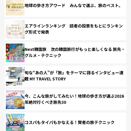
地球の歩き方アワード みんなで選ぶ、旅のベスト。
エアラインランキング 読者の投票をもとにランキン
グ形式で発表
Next韓国旅 次の韓国旅行がもっと楽しくなる 旅先・
グルメ・テクニック
旬な“あの人”が「旅」をテーマに語るインタビュー連
載 MY TRAVEL STORY
今、こんな旅がしてみたい！地球の歩き方が選ぶ2026
年絶対行くべき旅先30
コスパもタイパもかなえる！賢者の旅テクニック