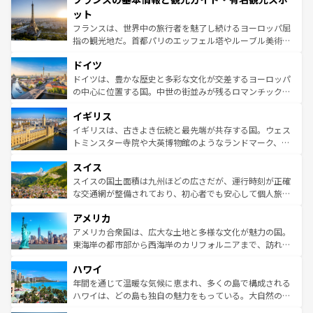
なお、新着のイタリア情報は
コンテンツ一覧
を参照してほ
れる闘牛、そして美味しいタパスが生活の一部となってい
ット
しい。
る。首都マドリードの洗練された雰囲気や、バルセロナの
フランスは、世界中の旅行者を魅了し続けるヨーロッパ屈
アートに溢れた街角から、地方では古代ローマ遺跡や中世
指の観光地だ。首都パリのエッフェル塔やルーブル美術館
の城塞都市、穏やかなビーチリゾートまで多彩な表情を見
といった象徴的なスポットから、田舎町の古風な美しさま
せる。地方によって風土や気候が異なるスペインはその個
ドイツ
で、幅広い魅力が詰まっている。華麗な宮殿、歴史的な大
性で訪れる人を魅了する。 なお、新着のスペイン情報は
コ
聖堂、美しいビーチ、そして豊かな自然が、訪れる者を心
ドイツは、豊かな歴史と多彩な文化が交差するヨーロッパ
ンテンツ一覧
を参照してほしい。
から魅了する。また、フランスは美食の国としても知ら
の中心に位置する国。中世の街並みが残るロマンチック街
れ、フランス料理はユネスコ無形文化遺産にも登録されて
道から、未来を先取りするようなモダンな都市まで多様な
イギリス
いる。シャンパンの発祥地であるランス、プロヴァンスの
顔を持つこの国は、どこを歩いても飽きることがない。ベ
香り高いラベンダー畑など、多彩な楽しみ方が可能だ。さ
ルリンの文化的活気、バイエルン州のアルプスの絶景、そ
イギリスは、古きよき伝統と最先端が共存する国。ウェス
らに、パリ以外の地域にも魅力が溢れており、どの街角に
してライン川沿いのワイン畑といった風景は必見。ビール
トミンスター寺院や大英博物館のようなランドマーク、歴
も豊かな歴史と文化が息づいている。パリ以外の個性あふ
とソーセージを味わいながら地元の人と過ごす楽しい時間
史ある大学都市、美しい丘陵地帯や牧歌的な風景など、エ
れる地方に足を運ぶとそれぞれで全く異なる文化を体験で
スイス
は、お酒好きな人にはぜひ体験してほしい。 なお、新着の
リアごとに異なる魅力がある。また、優雅なアフタヌーン
きるだろう。 なお、新着のフランス情報は
コンテンツ一覧
ドイツ情報は
コンテンツ一覧
を参照してほしい。
ティー、ビール好きにはたまらない英国パブ、サッカー観
スイスの国土面積は九州ほどの広さだが、運行時刻が正確
を参照してほしい。
戦など、本場だからこそできる体験も豊富。イギリスを旅
な交通網が整備されており、初心者でも安心して個人旅行
して楽しみつくそう。 なお、新着のイギリス情報は
コンテ
を楽しめる。日本同様に時刻表どおりの旅が可能だ。中世
アメリカ
ンツ一覧
を参照してほしい。
の建物がそのまま残る町や、スイスならではのユニークな
博物館もあり、アルプス観光だけでなく町歩きも満喫する
アメリカ合衆国は、広大な土地と多様な文化が魅力の国。
ことができる。国民の所得が高いため物価も高いが、旅行
東海岸の都市部から西海岸のカリフォルニアまで、訪れる
者向けの交通パス提供のサービスもあり、うまく活用すれ
場所ごとに異なる風景と体験が待っている。ニューヨーク
ハワイ
ば市内交通費無料で観光を楽しむこともできる。 なお、新
のような巨大都市は、観光、ショッピング、エンターテイ
着のスイス情報は
コンテンツ一覧
を参照してほしい。
ンメントが詰まった刺激的なスポットだ。一方、アメリカ
年間を通じて温暖な気候に恵まれ、多くの島で構成される
西部には大自然が広がり、グランドキャニオンやイエロー
ハワイは、どの島も独自の魅力をもっている。大自然の神
ストーン国立公園といった絶景が堪能できる。さらに、南
秘を感じたいなら、火山が生み出した壮大な景観を誇るハ