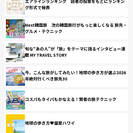
エアラインランキング 読者の投票をもとにランキン
グ形式で発表
Next韓国旅 次の韓国旅行がもっと楽しくなる 旅先・
グルメ・テクニック
旬な“あの人”が「旅」をテーマに語るインタビュー連
載 MY TRAVEL STORY
今、こんな旅がしてみたい！地球の歩き方が選ぶ2026
年絶対行くべき旅先30
コスパもタイパもかなえる！賢者の旅テクニック
地球の歩き方♥偏愛ハワイ