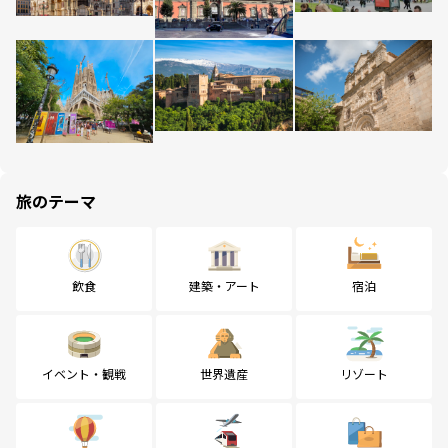
旅のテーマ
飲食
建築・アート
宿泊
イベント・観戦
世界遺産
リゾート