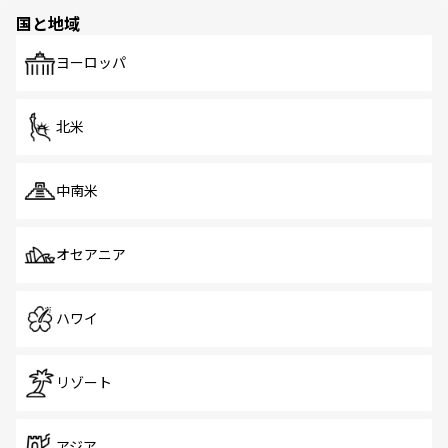
の多様性あふれるカラフルな町は、どこを歩いても新しい
国と地域
発見がある。さらに、治安のよさや充実した公共交通機関
も、旅行者にとっては魅力的なポイント。グルメも豊富
で、ホーカーズは地元の風情を楽しめる外せないスポット
ヨーロッパ
だ。訪れる人を飽きさせないシンガポールで、多様な魅力
を体感しよう。 なお、新着のシンガポール情報は
コンテン
ツ一覧
を参照してほしい。
北米
中南米
オセアニア
ハワイ
リゾート
アジア