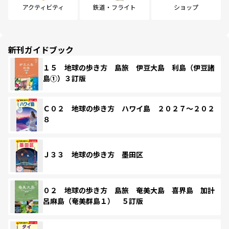
アクティビティ
鉄道・フライト
ショップ
新刊ガイドブック
１５ 地球の歩き方 島旅 伊豆大島 利島（伊豆諸
島①）３訂版
Ｃ０２ 地球の歩き方 ハワイ島 ２０２７～２０２
８
Ｊ３３ 地球の歩き方 墨田区
０２ 地球の歩き方 島旅 奄美大島 喜界島 加計
呂麻島（奄美群島１） ５訂版