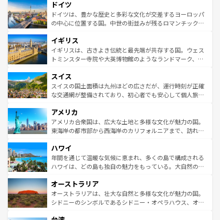
せる。地方によって風土や気候が異なるスペインはその個
ドイツ
で、幅広い魅力が詰まっている。華麗な宮殿、歴史的な大
性で訪れる人を魅了する。 なお、新着のスペイン情報は
コ
聖堂、美しいビーチ、そして豊かな自然が、訪れる者を心
ドイツは、豊かな歴史と多彩な文化が交差するヨーロッパ
ンテンツ一覧
を参照してほしい。
から魅了する。また、フランスは美食の国としても知ら
の中心に位置する国。中世の街並みが残るロマンチック街
れ、フランス料理はユネスコ無形文化遺産にも登録されて
道から、未来を先取りするようなモダンな都市まで多様な
イギリス
いる。シャンパンの発祥地であるランス、プロヴァンスの
顔を持つこの国は、どこを歩いても飽きることがない。ベ
香り高いラベンダー畑など、多彩な楽しみ方が可能だ。さ
ルリンの文化的活気、バイエルン州のアルプスの絶景、そ
イギリスは、古きよき伝統と最先端が共存する国。ウェス
らに、パリ以外の地域にも魅力が溢れており、どの街角に
してライン川沿いのワイン畑といった風景は必見。ビール
トミンスター寺院や大英博物館のようなランドマーク、歴
も豊かな歴史と文化が息づいている。パリ以外の個性あふ
とソーセージを味わいながら地元の人と過ごす楽しい時間
史ある大学都市、美しい丘陵地帯や牧歌的な風景など、エ
れる地方に足を運ぶとそれぞれで全く異なる文化を体験で
スイス
は、お酒好きな人にはぜひ体験してほしい。 なお、新着の
リアごとに異なる魅力がある。また、優雅なアフタヌーン
きるだろう。 なお、新着のフランス情報は
コンテンツ一覧
ドイツ情報は
コンテンツ一覧
を参照してほしい。
ティー、ビール好きにはたまらない英国パブ、サッカー観
スイスの国土面積は九州ほどの広さだが、運行時刻が正確
を参照してほしい。
戦など、本場だからこそできる体験も豊富。イギリスを旅
な交通網が整備されており、初心者でも安心して個人旅行
して楽しみつくそう。 なお、新着のイギリス情報は
コンテ
を楽しめる。日本同様に時刻表どおりの旅が可能だ。中世
アメリカ
ンツ一覧
を参照してほしい。
の建物がそのまま残る町や、スイスならではのユニークな
博物館もあり、アルプス観光だけでなく町歩きも満喫する
アメリカ合衆国は、広大な土地と多様な文化が魅力の国。
ことができる。国民の所得が高いため物価も高いが、旅行
東海岸の都市部から西海岸のカリフォルニアまで、訪れる
者向けの交通パス提供のサービスもあり、うまく活用すれ
場所ごとに異なる風景と体験が待っている。ニューヨーク
ハワイ
ば市内交通費無料で観光を楽しむこともできる。 なお、新
のような巨大都市は、観光、ショッピング、エンターテイ
着のスイス情報は
コンテンツ一覧
を参照してほしい。
ンメントが詰まった刺激的なスポットだ。一方、アメリカ
年間を通じて温暖な気候に恵まれ、多くの島で構成される
西部には大自然が広がり、グランドキャニオンやイエロー
ハワイは、どの島も独自の魅力をもっている。大自然の神
ストーン国立公園といった絶景が堪能できる。さらに、南
秘を感じたいなら、火山が生み出した壮大な景観を誇るハ
オーストラリア
部のニューオーリンズでは、音楽と美食が融合した独特の
ワイ島は見逃せない。また、定番の観光地といえばオアフ
文化が魅力。旅行者はアメリカの各地域で異なる魅力を楽
島だが、静かな自然を求めるならマウイ島やカウアイ島が
オーストラリアは、壮大な自然と多様な文化が魅力の国。
しみながら、その多様性と豊かな歴史を感じることができ
おすすめ。エメラルドグリーンに輝く海をはじめ、豊かな
シドニーのシンボルであるシドニー・オペラハウス、オー
るだろう。車でのロードトリップや列車の旅も、アメリカ
文化や歴史が息づいている。「アロハスピリット」と呼ば
ストラリア東海岸北部に広がる大サンゴ礁地帯グレートバ
ならではの贅沢な旅のスタイルだ。 なお、新着のアメリカ
台湾
れるおもてなしの心で訪れる人々を迎えてくれるハワイの
リアリーフや大陸中央部にそびえるウルル（エアーズロッ