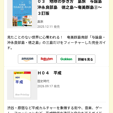
０３ 地球の歩き方 島旅 与論島
沖永良部島 徳之島～奄美群島②～
３訂版
島旅
2025.12.11 発売
見たことのない世界に心奪われる！ 奄美群島南部「与論島・
沖永良部島・徳之島」の三島だけをフィーチャーした完全ガイ
ド。
詳細を見る
Ｈ０４ 平成
歴史時代
2026.09.17 発売
渋谷・原宿など平成カルチャーを象徴する街や、音楽、ゲー