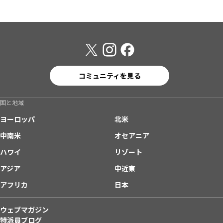
コミュニティを見る
国と地域
ヨーロッパ
北米
中南米
オセアニア
ハワイ
リゾート
アジア
中近東
アフリカ
日本
ウェブマガジン
特派員ブログ