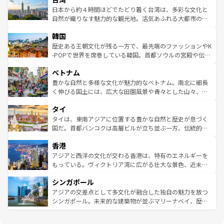
情報は
コンテンツ一覧
を参照してほしい。
人々、おいしいローカルフードやハワイアンミュージッ
ク）、タスマニアの美しい原生林やケアンズの熱帯雨林な
日本から約４時間ほどでたどり着く台湾は、多彩な文化と
ク、伝統的なフラダンスなど、すべてがハワイの魅力を彩
ど、見どころがたくさん。また、カフェやワイン、オージ
自然が織りなす魅力的な観光地。活気あふれる大都市の台
っている。訪れるたびに新しい発見と感動が待っているハ
ービーフなどの食文化も豊かで、美味しいものであふれて
北やノスタルジックな町並みが人気な九份（ジォウフェ
ワイを、存分に味わってほしい。 なお、新着のハワイ情報
韓国
いる。アクティビティも充実しており、サーフィンやダイ
ン）、静ひつな山岳地帯である台湾東部など、都市の喧騒
は
コンテンツ一覧
を参照してほしい。
ビング、ハイキングなど、アウトドア好きにはたまらな
と山間の静けさが共存しており、訪れる人に新しい発見と
歴史ある王朝文化が残る一方で、最先端のファッションやK
い。オーストラリアの多彩な魅力を存分に味わいつくそ
驚きをもたらしてくれる。また、奥深い台湾の食文化も魅
-POPで世界を席巻している韓国。首都ソウルの宮殿や伝統
う。 なお、新着のオーストラリア情報は
コンテンツ一覧
を
力で、夜市などの屋台グルメから高級料理、ヘルシーで美
家屋が並ぶエリアでは韓国の歴史と文化に浸ることがで
参照してほしい。
ベトナム
容にもいいと評判のスイーツなど、バラエティ豊かな料理
き、地方に足を延ばせば四季折々の自然美を楽しむことが
が味わえる。 なお、新着の台湾情報は
コンテンツ一覧
を参
できる。そして、キムチや焼肉、絶品のストリートフード
豊かな自然と多様な文化が魅力的なベトナム。南北に細長
照してほしい。
まで、さまざまな韓国料理が待っている。夜には、韓国な
く伸びる国土には、広大な田園風景や青々とした山々、世
らではのナイトライフも堪能できる。あたたかいホスピタ
界遺産に登録された壮大な自然景観が点在し、都市部では
タイ
リティに包まれながら、韓国の多彩な魅力を心ゆくまで味
急速な発展と共に伝統が息づく。ハノイの古い町並みやホ
わってみてほしい。 なお、新着の韓国情報は
コンテンツ一
ーチミン市のフランス統治時代の建物も、独特の雰囲気を
タイは、東南アジアに位置する豊かな自然と歴史が息づく
覧
を参照してほしい。
醸し出している。また、バラエティの豊かさとおいしさで
国だ。首都バンコクは高層ビルが立ち並ぶ一方、伝統的な
世界中の食通を魅了してやまないベトナム料理も魅力のひ
寺院や市場がいたるところに点在し、古きよき文化と現代
香港
とつ。フォーやバインミー、ベトナムコーヒーなどは、ぜ
の活気が交差している。北部ではチェンマイなどの山岳地
ひ現地で味わいたい。どの地域を訪れてもあたたかい人々
帯で自然と触れ合い、南部ではプーケットやクラビの美し
アジアと西洋の文化が交わる香港は、特有のエネルギーを
が旅行者を迎えてくれるので、きっと忘れられない旅にな
いビーチでリゾート気分を楽しむことができる。タイ料理
もっている。ヴィクトリア湾に広がる壮大な景色、近未来
るはずだ。 なお、新着のベトナム情報は
コンテンツ一覧
を
は世界的に有名で、屋台から高級レストランまで味覚を刺
的なアートスポット、そして歴史と現代が融合した町並
参照してほしい。
シンガポール
激する。気候は一年中温暖で、どの季節にも異なる楽しみ
み、どこを訪れても感動するはず。観光スポットが密集し
が待っている。親しみやすいタイの人々、仏教を中心とし
ており、効率よく見どころを回れるのも魅力。息をのむよ
アジアの交差点として多文化が融合した独自の魅力を放つ
た文化、そして多様な観光資源が、訪れる旅人を魅了し続
うな絶景から文化的な体験まで、香港を存分に楽しみ尽く
シンガポール。未来的な建築物が並ぶマリーナベイ、歴史
ける。 なお、新着のタイ情報は
コンテンツ一覧
を参照して
そう。 なお、新着の香港情報は
コンテンツ一覧
を参照して
と伝統を感じられるエスニックタウン、多数の緑豊かな公
ほしい。
ほしい。
園や自然保護区など、自然が調和した近代的な景観と文化