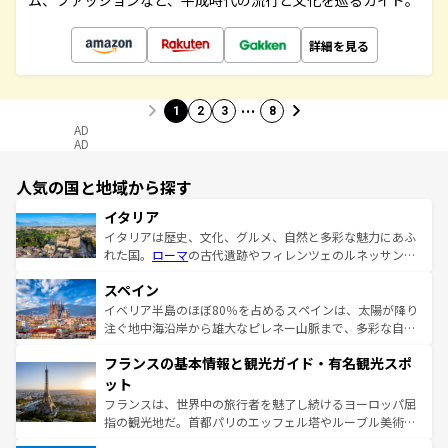
ム、ファッションなど、平成時代の流行と文化を巡るガイド。
詳細を見る
…
1
2
3
8
AD
AD
人気の国と地域から探す
イタリア
イタリアは歴史、文化、グルメ、自然と多彩な魅力にあふ
れた国。
ローマ
の古代遺跡やフィレンツェのルネッサンス
美術、ヴェネツィアの運河など、歴史あるスポットはもち
スペイン
ろん、トスカーナの美しい田園風景やアマルフィ海岸の絶
景など、自然景観も見逃せない。観光の合間には、本場の
イベリア半島のほぼ80％を占めるスペインは、太陽が降り
ピザやパスタなど、絶品のイタリア料理を堪能することも
注ぐ地中海沿岸から雄大なピレネー山脈まで、多彩な自然
できる。朝目覚めてから夜眠るまで、すべての瞬間を楽し
と文化が詰まったヨーロッパ屈指の旅行先だ。多様な地域
フランスの基本情報と観光ガイド・有名観光スポ
ませてくれるイタリアで、忘れられない旅をしてみよう！
文化が根付くこの国では、情熱的なフラメンコ、熱気あふ
なお、新着のイタリア情報は
コンテンツ一覧
を参照してほ
れる闘牛、そして美味しいタパスが生活の一部となってい
ット
しい。
る。首都マドリードの洗練された雰囲気や、バルセロナの
フランスは、世界中の旅行者を魅了し続けるヨーロッパ屈
アートに溢れた街角から、地方では古代ローマ遺跡や中世
指の観光地だ。首都パリのエッフェル塔やルーブル美術館
の城塞都市、穏やかなビーチリゾートまで多彩な表情を見
といった象徴的なスポットから、田舎町の古風な美しさま