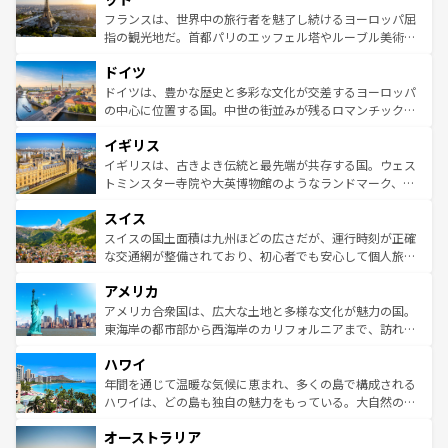
しい。
る。首都マドリードの洗練された雰囲気や、バルセロナの
フランスは、世界中の旅行者を魅了し続けるヨーロッパ屈
アートに溢れた街角から、地方では古代ローマ遺跡や中世
指の観光地だ。首都パリのエッフェル塔やルーブル美術館
の城塞都市、穏やかなビーチリゾートまで多彩な表情を見
といった象徴的なスポットから、田舎町の古風な美しさま
せる。地方によって風土や気候が異なるスペインはその個
ドイツ
で、幅広い魅力が詰まっている。華麗な宮殿、歴史的な大
性で訪れる人を魅了する。 なお、新着のスペイン情報は
コ
聖堂、美しいビーチ、そして豊かな自然が、訪れる者を心
ドイツは、豊かな歴史と多彩な文化が交差するヨーロッパ
ンテンツ一覧
を参照してほしい。
から魅了する。また、フランスは美食の国としても知ら
の中心に位置する国。中世の街並みが残るロマンチック街
れ、フランス料理はユネスコ無形文化遺産にも登録されて
道から、未来を先取りするようなモダンな都市まで多様な
イギリス
いる。シャンパンの発祥地であるランス、プロヴァンスの
顔を持つこの国は、どこを歩いても飽きることがない。ベ
香り高いラベンダー畑など、多彩な楽しみ方が可能だ。さ
ルリンの文化的活気、バイエルン州のアルプスの絶景、そ
イギリスは、古きよき伝統と最先端が共存する国。ウェス
らに、パリ以外の地域にも魅力が溢れており、どの街角に
してライン川沿いのワイン畑といった風景は必見。ビール
トミンスター寺院や大英博物館のようなランドマーク、歴
も豊かな歴史と文化が息づいている。パリ以外の個性あふ
とソーセージを味わいながら地元の人と過ごす楽しい時間
史ある大学都市、美しい丘陵地帯や牧歌的な風景など、エ
れる地方に足を運ぶとそれぞれで全く異なる文化を体験で
スイス
は、お酒好きな人にはぜひ体験してほしい。 なお、新着の
リアごとに異なる魅力がある。また、優雅なアフタヌーン
きるだろう。 なお、新着のフランス情報は
コンテンツ一覧
ドイツ情報は
コンテンツ一覧
を参照してほしい。
ティー、ビール好きにはたまらない英国パブ、サッカー観
スイスの国土面積は九州ほどの広さだが、運行時刻が正確
を参照してほしい。
戦など、本場だからこそできる体験も豊富。イギリスを旅
な交通網が整備されており、初心者でも安心して個人旅行
して楽しみつくそう。 なお、新着のイギリス情報は
コンテ
を楽しめる。日本同様に時刻表どおりの旅が可能だ。中世
アメリカ
ンツ一覧
を参照してほしい。
の建物がそのまま残る町や、スイスならではのユニークな
博物館もあり、アルプス観光だけでなく町歩きも満喫する
アメリカ合衆国は、広大な土地と多様な文化が魅力の国。
ことができる。国民の所得が高いため物価も高いが、旅行
東海岸の都市部から西海岸のカリフォルニアまで、訪れる
者向けの交通パス提供のサービスもあり、うまく活用すれ
場所ごとに異なる風景と体験が待っている。ニューヨーク
ハワイ
ば市内交通費無料で観光を楽しむこともできる。 なお、新
のような巨大都市は、観光、ショッピング、エンターテイ
着のスイス情報は
コンテンツ一覧
を参照してほしい。
ンメントが詰まった刺激的なスポットだ。一方、アメリカ
年間を通じて温暖な気候に恵まれ、多くの島で構成される
西部には大自然が広がり、グランドキャニオンやイエロー
ハワイは、どの島も独自の魅力をもっている。大自然の神
ストーン国立公園といった絶景が堪能できる。さらに、南
秘を感じたいなら、火山が生み出した壮大な景観を誇るハ
オーストラリア
部のニューオーリンズでは、音楽と美食が融合した独特の
ワイ島は見逃せない。また、定番の観光地といえばオアフ