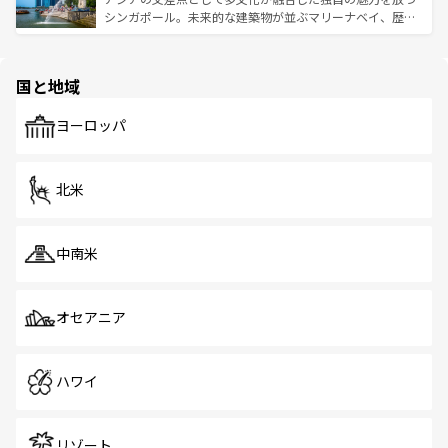
た文化、そして多様な観光資源が、訪れる旅人を魅了し続
うな絶景から文化的な体験まで、香港を存分に楽しみ尽く
シンガポール。未来的な建築物が並ぶマリーナベイ、歴史
ける。 なお、新着のタイ情報は
コンテンツ一覧
を参照して
そう。 なお、新着の香港情報は
コンテンツ一覧
を参照して
と伝統を感じられるエスニックタウン、多数の緑豊かな公
ほしい。
ほしい。
園や自然保護区など、自然が調和した近代的な景観と文化
の多様性あふれるカラフルな町は、どこを歩いても新しい
国と地域
発見がある。さらに、治安のよさや充実した公共交通機関
も、旅行者にとっては魅力的なポイント。グルメも豊富
で、ホーカーズは地元の風情を楽しめる外せないスポット
ヨーロッパ
だ。訪れる人を飽きさせないシンガポールで、多様な魅力
を体感しよう。 なお、新着のシンガポール情報は
コンテン
ツ一覧
を参照してほしい。
北米
中南米
オセアニア
ハワイ
リゾート