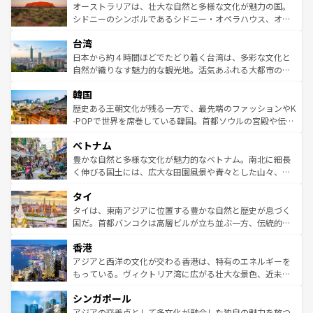
文化が魅力。旅行者はアメリカの各地域で異なる魅力を楽
島だが、静かな自然を求めるならマウイ島やカウアイ島が
オーストラリアは、壮大な自然と多様な文化が魅力の国。
しみながら、その多様性と豊かな歴史を感じることができ
おすすめ。エメラルドグリーンに輝く海をはじめ、豊かな
シドニーのシンボルであるシドニー・オペラハウス、オー
るだろう。車でのロードトリップや列車の旅も、アメリカ
文化や歴史が息づいている。「アロハスピリット」と呼ば
ストラリア東海岸北部に広がる大サンゴ礁地帯グレートバ
ならではの贅沢な旅のスタイルだ。 なお、新着のアメリカ
台湾
れるおもてなしの心で訪れる人々を迎えてくれるハワイの
リアリーフや大陸中央部にそびえるウルル（エアーズロッ
情報は
コンテンツ一覧
を参照してほしい。
人々、おいしいローカルフードやハワイアンミュージッ
ク）、タスマニアの美しい原生林やケアンズの熱帯雨林な
日本から約４時間ほどでたどり着く台湾は、多彩な文化と
ク、伝統的なフラダンスなど、すべてがハワイの魅力を彩
ど、見どころがたくさん。また、カフェやワイン、オージ
自然が織りなす魅力的な観光地。活気あふれる大都市の台
っている。訪れるたびに新しい発見と感動が待っているハ
ービーフなどの食文化も豊かで、美味しいものであふれて
北やノスタルジックな町並みが人気な九份（ジォウフェ
ワイを、存分に味わってほしい。 なお、新着のハワイ情報
韓国
いる。アクティビティも充実しており、サーフィンやダイ
ン）、静ひつな山岳地帯である台湾東部など、都市の喧騒
は
コンテンツ一覧
を参照してほしい。
ビング、ハイキングなど、アウトドア好きにはたまらな
と山間の静けさが共存しており、訪れる人に新しい発見と
歴史ある王朝文化が残る一方で、最先端のファッションやK
い。オーストラリアの多彩な魅力を存分に味わいつくそ
驚きをもたらしてくれる。また、奥深い台湾の食文化も魅
-POPで世界を席巻している韓国。首都ソウルの宮殿や伝統
う。 なお、新着のオーストラリア情報は
コンテンツ一覧
を
力で、夜市などの屋台グルメから高級料理、ヘルシーで美
家屋が並ぶエリアでは韓国の歴史と文化に浸ることがで
参照してほしい。
ベトナム
容にもいいと評判のスイーツなど、バラエティ豊かな料理
き、地方に足を延ばせば四季折々の自然美を楽しむことが
が味わえる。 なお、新着の台湾情報は
コンテンツ一覧
を参
できる。そして、キムチや焼肉、絶品のストリートフード
豊かな自然と多様な文化が魅力的なベトナム。南北に細長
照してほしい。
まで、さまざまな韓国料理が待っている。夜には、韓国な
く伸びる国土には、広大な田園風景や青々とした山々、世
らではのナイトライフも堪能できる。あたたかいホスピタ
界遺産に登録された壮大な自然景観が点在し、都市部では
タイ
リティに包まれながら、韓国の多彩な魅力を心ゆくまで味
急速な発展と共に伝統が息づく。ハノイの古い町並みやホ
わってみてほしい。 なお、新着の韓国情報は
コンテンツ一
ーチミン市のフランス統治時代の建物も、独特の雰囲気を
タイは、東南アジアに位置する豊かな自然と歴史が息づく
覧
を参照してほしい。
醸し出している。また、バラエティの豊かさとおいしさで
国だ。首都バンコクは高層ビルが立ち並ぶ一方、伝統的な
世界中の食通を魅了してやまないベトナム料理も魅力のひ
寺院や市場がいたるところに点在し、古きよき文化と現代
香港
とつ。フォーやバインミー、ベトナムコーヒーなどは、ぜ
の活気が交差している。北部ではチェンマイなどの山岳地
ひ現地で味わいたい。どの地域を訪れてもあたたかい人々
帯で自然と触れ合い、南部ではプーケットやクラビの美し
アジアと西洋の文化が交わる香港は、特有のエネルギーを
が旅行者を迎えてくれるので、きっと忘れられない旅にな
いビーチでリゾート気分を楽しむことができる。タイ料理
もっている。ヴィクトリア湾に広がる壮大な景色、近未来
るはずだ。 なお、新着のベトナム情報は
コンテンツ一覧
を
は世界的に有名で、屋台から高級レストランまで味覚を刺
的なアートスポット、そして歴史と現代が融合した町並
参照してほしい。
シンガポール
激する。気候は一年中温暖で、どの季節にも異なる楽しみ
み、どこを訪れても感動するはず。観光スポットが密集し
が待っている。親しみやすいタイの人々、仏教を中心とし
ており、効率よく見どころを回れるのも魅力。息をのむよ
アジアの交差点として多文化が融合した独自の魅力を放つ