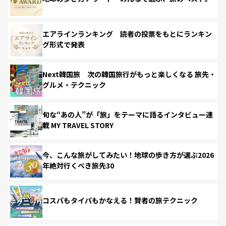
エアラインランキング 読者の投票をもとにランキン
グ形式で発表
Next韓国旅 次の韓国旅行がもっと楽しくなる 旅先・
グルメ・テクニック
旬な“あの人”が「旅」をテーマに語るインタビュー連
載 MY TRAVEL STORY
今、こんな旅がしてみたい！地球の歩き方が選ぶ2026
年絶対行くべき旅先30
コスパもタイパもかなえる！賢者の旅テクニック