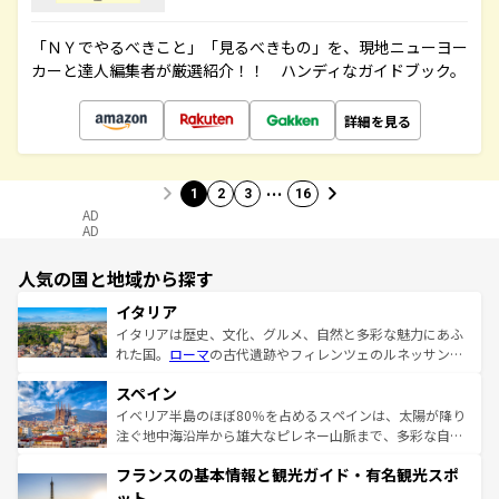
「ＮＹでやるべきこと」「見るべきもの」を、現地ニューヨー
カーと達人編集者が厳選紹介！！ ハンディなガイドブック。
詳細を見る
…
1
2
3
16
AD
AD
人気の国と地域から探す
イタリア
イタリアは歴史、文化、グルメ、自然と多彩な魅力にあふ
れた国。
ローマ
の古代遺跡やフィレンツェのルネッサンス
美術、ヴェネツィアの運河など、歴史あるスポットはもち
スペイン
ろん、トスカーナの美しい田園風景やアマルフィ海岸の絶
景など、自然景観も見逃せない。観光の合間には、本場の
イベリア半島のほぼ80％を占めるスペインは、太陽が降り
ピザやパスタなど、絶品のイタリア料理を堪能することも
注ぐ地中海沿岸から雄大なピレネー山脈まで、多彩な自然
できる。朝目覚めてから夜眠るまで、すべての瞬間を楽し
と文化が詰まったヨーロッパ屈指の旅行先だ。多様な地域
フランスの基本情報と観光ガイド・有名観光スポ
ませてくれるイタリアで、忘れられない旅をしてみよう！
文化が根付くこの国では、情熱的なフラメンコ、熱気あふ
なお、新着のイタリア情報は
コンテンツ一覧
を参照してほ
れる闘牛、そして美味しいタパスが生活の一部となってい
ット