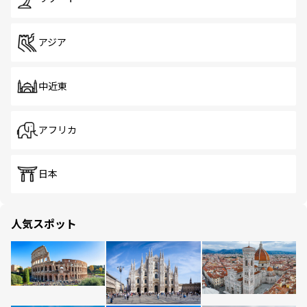
アジア
中近東
アフリカ
日本
人気スポット