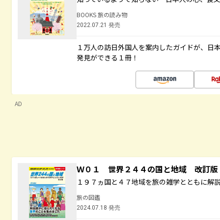
BOOKS 旅の読み物
2022.07.21 発売
１万人の訪日外国人を案内したガイドが、日
発見ができる１冊！
AD
Ｗ０１ 世界２４４の国と地域 改訂版
１９７ヵ国と４７地域を旅の雑学とともに解
旅の図鑑
2024.07.18 発売