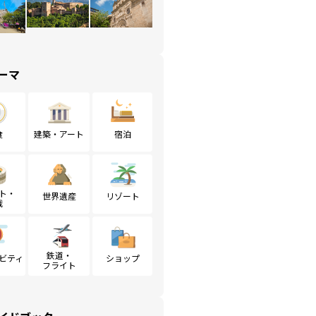
ーマ
食
建築・アート
宿泊
ト・
世界遺産
リゾート
戦
鉄道・
ビティ
ショップ
フライト