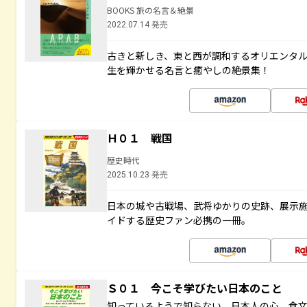
BOOKS 旅の名言＆絶景
2022.07.14 発売
古きと新しき、東と西が調和するオリエンタ
生を輝かせる名言と癒やしの絶景集！
Ｈ０１ 戦国
歴史時代
2025.10.23 発売
日本の城や古戦場、武将ゆかりの史跡、展示
イドする歴史ファン必携の一冊。
Ｓ０１ 今こそ学びたい日本のこと
知っているようで知らない 日本人の心、食