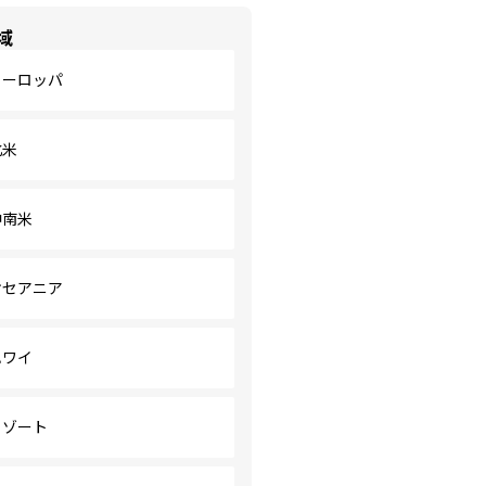
域
ヨーロッパ
北米
中南米
オセアニア
ハワイ
リゾート