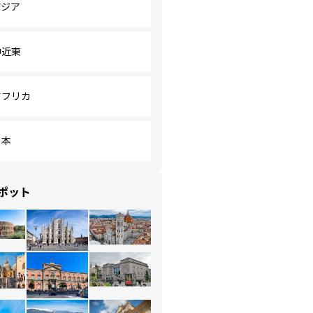
アジア
中近東
アフリカ
日本
ポット