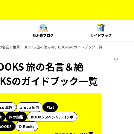
特派員ブログ
ガイドブック
旅の名言＆絶景、BOOKS 旅の読み物、BOOKSのガイドブック一覧
AD
OOKS 旅の名言＆絶
OKSのガイドブック一覧
uco 海外
aruco 国内
Plat
代
旅の図鑑
BOOKS スペシャルコラボ
BOOKS
D-Books