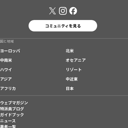
コミュニティを見る
国と地域
ヨーロッパ
北米
中南米
オセアニア
ハワイ
リゾート
アジア
中近東
アフリカ
日本
ウェブマガジン
特派員ブログ
ガイドブック
ニュース
著者一覧