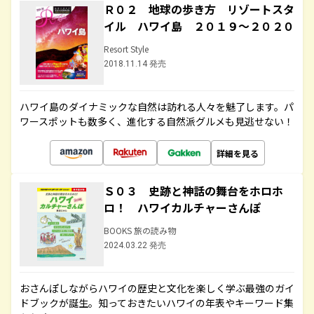
Ｒ０２ 地球の歩き方 リゾートスタ
イル ハワイ島 ２０１９～２０２０
Resort Style
2018.11.14 発売
ハワイ島のダイナミックな自然は訪れる人々を魅了します。パ
ワースポットも数多く、進化する自然派グルメも見逃せない！
詳細を見る
Ｓ０３ 史跡と神話の舞台をホロホ
ロ！ ハワイカルチャーさんぽ
BOOKS 旅の読み物
2024.03.22 発売
おさんぽしながらハワイの歴史と文化を楽しく学ぶ最強のガイ
ドブックが誕生。知っておきたいハワイの年表やキーワード集