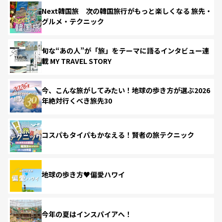
Next韓国旅 次の韓国旅行がもっと楽しくなる 旅先・
グルメ・テクニック
旬な“あの人”が「旅」をテーマに語るインタビュー連
載 MY TRAVEL STORY
今、こんな旅がしてみたい！地球の歩き方が選ぶ2026
年絶対行くべき旅先30
コスパもタイパもかなえる！賢者の旅テクニック
地球の歩き方♥偏愛ハワイ
今年の夏はインスパイアへ！