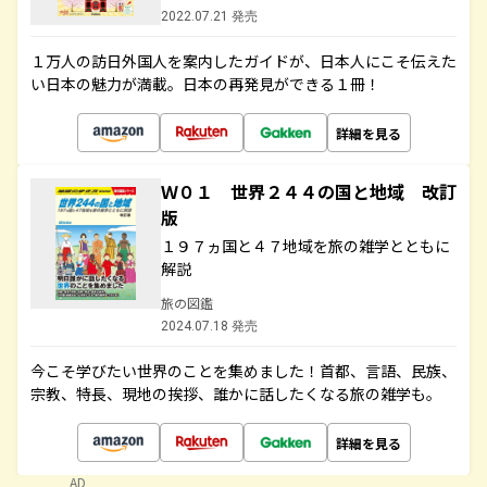
2022.07.21 発売
１万人の訪日外国人を案内したガイドが、日本人にこそ伝えた
い日本の魅力が満載。日本の再発見ができる１冊！
詳細を見る
Ｗ０１ 世界２４４の国と地域 改訂
版
１９７ヵ国と４７地域を旅の雑学とともに
解説
旅の図鑑
2024.07.18 発売
今こそ学びたい世界のことを集めました！首都、言語、民族、
宗教、特長、現地の挨拶、誰かに話したくなる旅の雑学も。
詳細を見る
AD