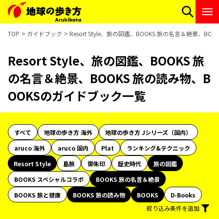
TOP
ガイドブック
Resort Style、旅の図鑑、BOOKS 旅の名言＆絶景、
Resort Style、旅の図鑑、BOOKS 旅
の名言＆絶景、BOOKS 旅の読み物、B
OOKSのガイドブック一覧
すべて
地球の歩き方 海外
地球の歩き方 Jシリーズ（国内）
aruco 海外
aruco 国内
Plat
ランキング&テクニック
Resort Style
島旅
御朱印
歴史時代
旅の図鑑
BOOKS スペシャルコラボ
BOOKS 旅の名言＆絶景
BOOKS 旅と健康
BOOKS 旅の読み物
BOOKS
D-Books
絞り込み条件を追加