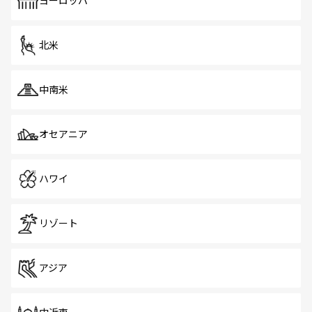
ヨーロッパ
だ。訪れる人を飽きさせないシンガポールで、多様な魅力
を体感しよう。 なお、新着のシンガポール情報は
コンテン
ツ一覧
を参照してほしい。
北米
中南米
オセアニア
ハワイ
リゾート
アジア