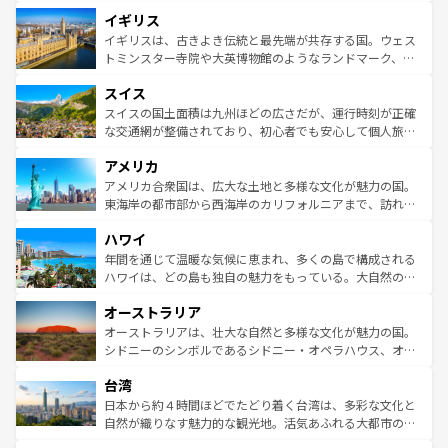
れ、フランス料理はユネスコ無形文化遺産にも登録されて
道から、未来を先取りするようなモダンな都市まで多様な
イギリス
いる。シャンパンの発祥地であるランス、プロヴァンスの
顔を持つこの国は、どこを歩いても飽きることがない。ベ
香り高いラベンダー畑など、多彩な楽しみ方が可能だ。さ
ルリンの文化的活気、バイエルン州のアルプスの絶景、そ
イギリスは、古きよき伝統と最先端が共存する国。ウェス
らに、パリ以外の地域にも魅力が溢れており、どの街角に
してライン川沿いのワイン畑といった風景は必見。ビール
トミンスター寺院や大英博物館のようなランドマーク、歴
も豊かな歴史と文化が息づいている。パリ以外の個性あふ
とソーセージを味わいながら地元の人と過ごす楽しい時間
史ある大学都市、美しい丘陵地帯や牧歌的な風景など、エ
れる地方に足を運ぶとそれぞれで全く異なる文化を体験で
スイス
は、お酒好きな人にはぜひ体験してほしい。 なお、新着の
リアごとに異なる魅力がある。また、優雅なアフタヌーン
きるだろう。 なお、新着のフランス情報は
コンテンツ一覧
ドイツ情報は
コンテンツ一覧
を参照してほしい。
ティー、ビール好きにはたまらない英国パブ、サッカー観
スイスの国土面積は九州ほどの広さだが、運行時刻が正確
を参照してほしい。
戦など、本場だからこそできる体験も豊富。イギリスを旅
な交通網が整備されており、初心者でも安心して個人旅行
して楽しみつくそう。 なお、新着のイギリス情報は
コンテ
を楽しめる。日本同様に時刻表どおりの旅が可能だ。中世
アメリカ
ンツ一覧
を参照してほしい。
の建物がそのまま残る町や、スイスならではのユニークな
博物館もあり、アルプス観光だけでなく町歩きも満喫する
アメリカ合衆国は、広大な土地と多様な文化が魅力の国。
ことができる。国民の所得が高いため物価も高いが、旅行
東海岸の都市部から西海岸のカリフォルニアまで、訪れる
者向けの交通パス提供のサービスもあり、うまく活用すれ
場所ごとに異なる風景と体験が待っている。ニューヨーク
ハワイ
ば市内交通費無料で観光を楽しむこともできる。 なお、新
のような巨大都市は、観光、ショッピング、エンターテイ
着のスイス情報は
コンテンツ一覧
を参照してほしい。
ンメントが詰まった刺激的なスポットだ。一方、アメリカ
年間を通じて温暖な気候に恵まれ、多くの島で構成される
西部には大自然が広がり、グランドキャニオンやイエロー
ハワイは、どの島も独自の魅力をもっている。大自然の神
ストーン国立公園といった絶景が堪能できる。さらに、南
秘を感じたいなら、火山が生み出した壮大な景観を誇るハ
オーストラリア
部のニューオーリンズでは、音楽と美食が融合した独特の
ワイ島は見逃せない。また、定番の観光地といえばオアフ
文化が魅力。旅行者はアメリカの各地域で異なる魅力を楽
島だが、静かな自然を求めるならマウイ島やカウアイ島が
オーストラリアは、壮大な自然と多様な文化が魅力の国。
しみながら、その多様性と豊かな歴史を感じることができ
おすすめ。エメラルドグリーンに輝く海をはじめ、豊かな
シドニーのシンボルであるシドニー・オペラハウス、オー
るだろう。車でのロードトリップや列車の旅も、アメリカ
文化や歴史が息づいている。「アロハスピリット」と呼ば
ストラリア東海岸北部に広がる大サンゴ礁地帯グレートバ
ならではの贅沢な旅のスタイルだ。 なお、新着のアメリカ
台湾
れるおもてなしの心で訪れる人々を迎えてくれるハワイの
リアリーフや大陸中央部にそびえるウルル（エアーズロッ
情報は
コンテンツ一覧
を参照してほしい。
人々、おいしいローカルフードやハワイアンミュージッ
ク）、タスマニアの美しい原生林やケアンズの熱帯雨林な
日本から約４時間ほどでたどり着く台湾は、多彩な文化と
ク、伝統的なフラダンスなど、すべてがハワイの魅力を彩
ど、見どころがたくさん。また、カフェやワイン、オージ
自然が織りなす魅力的な観光地。活気あふれる大都市の台
っている。訪れるたびに新しい発見と感動が待っているハ
ービーフなどの食文化も豊かで、美味しいものであふれて
北やノスタルジックな町並みが人気な九份（ジォウフェ