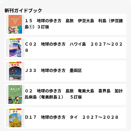
新刊ガイドブック
１５ 地球の歩き方 島旅 伊豆大島 利島（伊豆諸
島①）３訂版
Ｃ０２ 地球の歩き方 ハワイ島 ２０２７～２０２
８
Ｊ３３ 地球の歩き方 墨田区
０２ 地球の歩き方 島旅 奄美大島 喜界島 加計
呂麻島（奄美群島１） ５訂版
Ｄ１７ 地球の歩き方 タイ ２０２７～２０２８