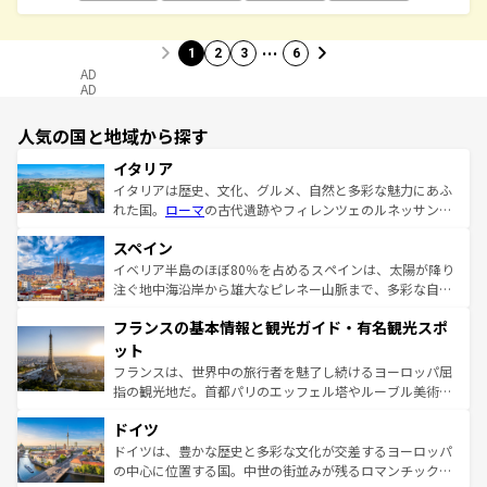
…
1
2
3
6
AD
AD
人気の国と地域から探す
イタリア
イタリアは歴史、文化、グルメ、自然と多彩な魅力にあふ
れた国。
ローマ
の古代遺跡やフィレンツェのルネッサンス
美術、ヴェネツィアの運河など、歴史あるスポットはもち
スペイン
ろん、トスカーナの美しい田園風景やアマルフィ海岸の絶
景など、自然景観も見逃せない。観光の合間には、本場の
イベリア半島のほぼ80％を占めるスペインは、太陽が降り
ピザやパスタなど、絶品のイタリア料理を堪能することも
注ぐ地中海沿岸から雄大なピレネー山脈まで、多彩な自然
できる。朝目覚めてから夜眠るまで、すべての瞬間を楽し
と文化が詰まったヨーロッパ屈指の旅行先だ。多様な地域
フランスの基本情報と観光ガイド・有名観光スポ
ませてくれるイタリアで、忘れられない旅をしてみよう！
文化が根付くこの国では、情熱的なフラメンコ、熱気あふ
なお、新着のイタリア情報は
コンテンツ一覧
を参照してほ
れる闘牛、そして美味しいタパスが生活の一部となってい
ット
しい。
る。首都マドリードの洗練された雰囲気や、バルセロナの
フランスは、世界中の旅行者を魅了し続けるヨーロッパ屈
アートに溢れた街角から、地方では古代ローマ遺跡や中世
指の観光地だ。首都パリのエッフェル塔やルーブル美術館
の城塞都市、穏やかなビーチリゾートまで多彩な表情を見
といった象徴的なスポットから、田舎町の古風な美しさま
せる。地方によって風土や気候が異なるスペインはその個
ドイツ
で、幅広い魅力が詰まっている。華麗な宮殿、歴史的な大
性で訪れる人を魅了する。 なお、新着のスペイン情報は
コ
聖堂、美しいビーチ、そして豊かな自然が、訪れる者を心
ドイツは、豊かな歴史と多彩な文化が交差するヨーロッパ
ンテンツ一覧
を参照してほしい。
から魅了する。また、フランスは美食の国としても知ら
の中心に位置する国。中世の街並みが残るロマンチック街