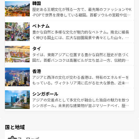
ワイを、存分に味わってほしい。 なお、新着のハワイ情報
韓国
いる。アクティビティも充実しており、サーフィンやダイ
ン）、静ひつな山岳地帯である台湾東部など、都市の喧騒
は
コンテンツ一覧
を参照してほしい。
ビング、ハイキングなど、アウトドア好きにはたまらな
と山間の静けさが共存しており、訪れる人に新しい発見と
歴史ある王朝文化が残る一方で、最先端のファッションやK
い。オーストラリアの多彩な魅力を存分に味わいつくそ
驚きをもたらしてくれる。また、奥深い台湾の食文化も魅
-POPで世界を席巻している韓国。首都ソウルの宮殿や伝統
う。 なお、新着のオーストラリア情報は
コンテンツ一覧
を
力で、夜市などの屋台グルメから高級料理、ヘルシーで美
家屋が並ぶエリアでは韓国の歴史と文化に浸ることがで
参照してほしい。
ベトナム
容にもいいと評判のスイーツなど、バラエティ豊かな料理
き、地方に足を延ばせば四季折々の自然美を楽しむことが
が味わえる。 なお、新着の台湾情報は
コンテンツ一覧
を参
できる。そして、キムチや焼肉、絶品のストリートフード
豊かな自然と多様な文化が魅力的なベトナム。南北に細長
照してほしい。
まで、さまざまな韓国料理が待っている。夜には、韓国な
く伸びる国土には、広大な田園風景や青々とした山々、世
らではのナイトライフも堪能できる。あたたかいホスピタ
界遺産に登録された壮大な自然景観が点在し、都市部では
タイ
リティに包まれながら、韓国の多彩な魅力を心ゆくまで味
急速な発展と共に伝統が息づく。ハノイの古い町並みやホ
わってみてほしい。 なお、新着の韓国情報は
コンテンツ一
ーチミン市のフランス統治時代の建物も、独特の雰囲気を
タイは、東南アジアに位置する豊かな自然と歴史が息づく
覧
を参照してほしい。
醸し出している。また、バラエティの豊かさとおいしさで
国だ。首都バンコクは高層ビルが立ち並ぶ一方、伝統的な
世界中の食通を魅了してやまないベトナム料理も魅力のひ
寺院や市場がいたるところに点在し、古きよき文化と現代
香港
とつ。フォーやバインミー、ベトナムコーヒーなどは、ぜ
の活気が交差している。北部ではチェンマイなどの山岳地
ひ現地で味わいたい。どの地域を訪れてもあたたかい人々
帯で自然と触れ合い、南部ではプーケットやクラビの美し
アジアと西洋の文化が交わる香港は、特有のエネルギーを
が旅行者を迎えてくれるので、きっと忘れられない旅にな
いビーチでリゾート気分を楽しむことができる。タイ料理
もっている。ヴィクトリア湾に広がる壮大な景色、近未来
るはずだ。 なお、新着のベトナム情報は
コンテンツ一覧
を
は世界的に有名で、屋台から高級レストランまで味覚を刺
的なアートスポット、そして歴史と現代が融合した町並
参照してほしい。
シンガポール
激する。気候は一年中温暖で、どの季節にも異なる楽しみ
み、どこを訪れても感動するはず。観光スポットが密集し
が待っている。親しみやすいタイの人々、仏教を中心とし
ており、効率よく見どころを回れるのも魅力。息をのむよ
アジアの交差点として多文化が融合した独自の魅力を放つ
た文化、そして多様な観光資源が、訪れる旅人を魅了し続
うな絶景から文化的な体験まで、香港を存分に楽しみ尽く
シンガポール。未来的な建築物が並ぶマリーナベイ、歴史
ける。 なお、新着のタイ情報は
コンテンツ一覧
を参照して
そう。 なお、新着の香港情報は
コンテンツ一覧
を参照して
と伝統を感じられるエスニックタウン、多数の緑豊かな公
ほしい。
ほしい。
園や自然保護区など、自然が調和した近代的な景観と文化
の多様性あふれるカラフルな町は、どこを歩いても新しい
国と地域
発見がある。さらに、治安のよさや充実した公共交通機関
も、旅行者にとっては魅力的なポイント。グルメも豊富
で、ホーカーズは地元の風情を楽しめる外せないスポット