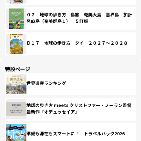
０２ 地球の歩き方 島旅 奄美大島 喜界島 加計
呂麻島（奄美群島１） ５訂版
Ｄ１７ 地球の歩き方 タイ ２０２７～２０２８
特設ページ
世界遺産ランキング
地球の歩き方 meets クリストファー・ノーラン監督
最新作『オデュッセイア』
準備も滞在もスマートに！ トラベルハック2026