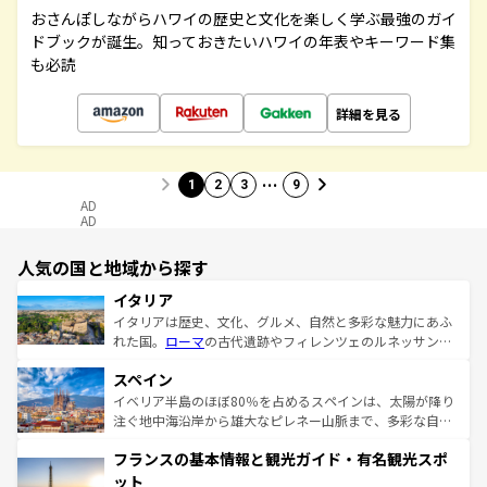
おさんぽしながらハワイの歴史と文化を楽しく学ぶ最強のガイ
ドブックが誕生。知っておきたいハワイの年表やキーワード集
も必読
詳細を見る
…
1
2
3
9
AD
AD
人気の国と地域から探す
イタリア
イタリアは歴史、文化、グルメ、自然と多彩な魅力にあふ
れた国。
ローマ
の古代遺跡やフィレンツェのルネッサンス
美術、ヴェネツィアの運河など、歴史あるスポットはもち
スペイン
ろん、トスカーナの美しい田園風景やアマルフィ海岸の絶
景など、自然景観も見逃せない。観光の合間には、本場の
イベリア半島のほぼ80％を占めるスペインは、太陽が降り
ピザやパスタなど、絶品のイタリア料理を堪能することも
注ぐ地中海沿岸から雄大なピレネー山脈まで、多彩な自然
できる。朝目覚めてから夜眠るまで、すべての瞬間を楽し
と文化が詰まったヨーロッパ屈指の旅行先だ。多様な地域
フランスの基本情報と観光ガイド・有名観光スポ
ませてくれるイタリアで、忘れられない旅をしてみよう！
文化が根付くこの国では、情熱的なフラメンコ、熱気あふ
なお、新着のイタリア情報は
コンテンツ一覧
を参照してほ
れる闘牛、そして美味しいタパスが生活の一部となってい
ット