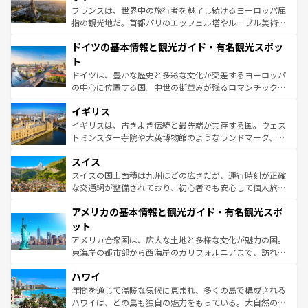
しい。
る。首都マドリードの洗練された雰囲気や、バルセロナの
フランスは、世界中の旅行者を魅了し続けるヨーロッパ屈
アートに溢れた街角から、地方では古代ローマ遺跡や中世
指の観光地だ。首都パリのエッフェル塔やルーブル美術館
の城塞都市、穏やかなビーチリゾートまで多彩な表情を見
といった象徴的なスポットから、田舎町の古風な美しさま
せる。地方によって風土や気候が異なるスペインはその個
ドイツの基本情報と観光ガイド・有名観光スポッ
で、幅広い魅力が詰まっている。華麗な宮殿、歴史的な大
性で訪れる人を魅了する。 なお、新着のスペイン情報は
コ
聖堂、美しいビーチ、そして豊かな自然が、訪れる者を心
ト
ンテンツ一覧
を参照してほしい。
から魅了する。また、フランスは美食の国としても知ら
ドイツは、豊かな歴史と多彩な文化が交差するヨーロッパ
れ、フランス料理はユネスコ無形文化遺産にも登録されて
の中心に位置する国。中世の街並みが残るロマンチック街
いる。シャンパンの発祥地であるランス、プロヴァンスの
道から、未来を先取りするようなモダンな都市まで多様な
香り高いラベンダー畑など、多彩な楽しみ方が可能だ。さ
イギリス
顔を持つこの国は、どこを歩いても飽きることがない。ベ
らに、パリ以外の地域にも魅力が溢れており、どの街角に
ルリンの文化的活気、バイエルン州のアルプスの絶景、そ
イギリスは、古きよき伝統と最先端が共存する国。ウェス
も豊かな歴史と文化が息づいている。パリ以外の個性あふ
してライン川沿いのワイン畑といった風景は必見。ビール
トミンスター寺院や大英博物館のようなランドマーク、歴
れる地方に足を運ぶとそれぞれで全く異なる文化を体験で
とソーセージを味わいながら地元の人と過ごす楽しい時間
史ある大学都市、美しい丘陵地帯や牧歌的な風景など、エ
きるだろう。 なお、新着のフランス情報は
コンテンツ一覧
スイス
は、お酒好きな人にはぜひ体験してほしい。 なお、新着の
リアごとに異なる魅力がある。また、優雅なアフタヌーン
を参照してほしい。
ドイツ情報は
コンテンツ一覧
を参照してほしい。
ティー、ビール好きにはたまらない英国パブ、サッカー観
スイスの国土面積は九州ほどの広さだが、運行時刻が正確
戦など、本場だからこそできる体験も豊富。イギリスを旅
な交通網が整備されており、初心者でも安心して個人旅行
して楽しみつくそう。 なお、新着のイギリス情報は
コンテ
を楽しめる。日本同様に時刻表どおりの旅が可能だ。中世
アメリカの基本情報と観光ガイド・有名観光スポ
ンツ一覧
を参照してほしい。
の建物がそのまま残る町や、スイスならではのユニークな
博物館もあり、アルプス観光だけでなく町歩きも満喫する
ット
ことができる。国民の所得が高いため物価も高いが、旅行
アメリカ合衆国は、広大な土地と多様な文化が魅力の国。
者向けの交通パス提供のサービスもあり、うまく活用すれ
東海岸の都市部から西海岸のカリフォルニアまで、訪れる
ば市内交通費無料で観光を楽しむこともできる。 なお、新
場所ごとに異なる風景と体験が待っている。ニューヨーク
着のスイス情報は
コンテンツ一覧
を参照してほしい。
ハワイ
のような巨大都市は、観光、ショッピング、エンターテイ
ンメントが詰まった刺激的なスポットだ。一方、アメリカ
年間を通じて温暖な気候に恵まれ、多くの島で構成される
西部には大自然が広がり、グランドキャニオンやイエロー
ハワイは、どの島も独自の魅力をもっている。大自然の神