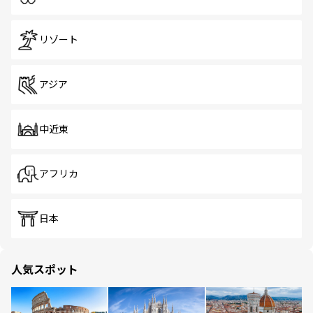
リゾート
アジア
中近東
アフリカ
日本
人気スポット