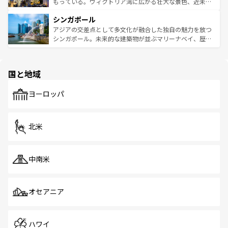
が旅行者を迎えてくれるので、きっと忘れられない旅にな
いビーチでリゾート気分を楽しむことができる。タイ料理
もっている。ヴィクトリア湾に広がる壮大な景色、近未来
るはずだ。 なお、新着のベトナム情報は
コンテンツ一覧
を
は世界的に有名で、屋台から高級レストランまで味覚を刺
的なアートスポット、そして歴史と現代が融合した町並
参照してほしい。
シンガポール
激する。気候は一年中温暖で、どの季節にも異なる楽しみ
み、どこを訪れても感動するはず。観光スポットが密集し
が待っている。親しみやすいタイの人々、仏教を中心とし
ており、効率よく見どころを回れるのも魅力。息をのむよ
アジアの交差点として多文化が融合した独自の魅力を放つ
た文化、そして多様な観光資源が、訪れる旅人を魅了し続
うな絶景から文化的な体験まで、香港を存分に楽しみ尽く
シンガポール。未来的な建築物が並ぶマリーナベイ、歴史
ける。 なお、新着のタイ情報は
コンテンツ一覧
を参照して
そう。 なお、新着の香港情報は
コンテンツ一覧
を参照して
と伝統を感じられるエスニックタウン、多数の緑豊かな公
ほしい。
ほしい。
園や自然保護区など、自然が調和した近代的な景観と文化
の多様性あふれるカラフルな町は、どこを歩いても新しい
国と地域
発見がある。さらに、治安のよさや充実した公共交通機関
も、旅行者にとっては魅力的なポイント。グルメも豊富
で、ホーカーズは地元の風情を楽しめる外せないスポット
ヨーロッパ
だ。訪れる人を飽きさせないシンガポールで、多様な魅力
を体感しよう。 なお、新着のシンガポール情報は
コンテン
ツ一覧
を参照してほしい。
北米
中南米
オセアニア
ハワイ