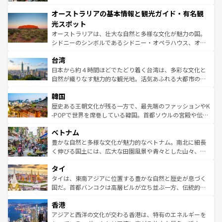
ストーン国立公園といった絶景が堪能できる。さらに、南
秘を感じたいなら、火山が生み出した壮大な景観を誇るハ
オーストラリアの基本情報と観光ガイド・有名観
部のニューオーリンズでは、音楽と美食が融合した独特の
ワイ島は見逃せない。また、定番の観光地といえばオアフ
文化が魅力。旅行者はアメリカの各地域で異なる魅力を楽
島だが、静かな自然を求めるならマウイ島やカウアイ島が
光スポット
しみながら、その多様性と豊かな歴史を感じることができ
おすすめ。エメラルドグリーンに輝く海をはじめ、豊かな
オーストラリアは、壮大な自然と多様な文化が魅力の国。
るだろう。車でのロードトリップや列車の旅も、アメリカ
文化や歴史が息づいている。「アロハスピリット」と呼ば
シドニーのシンボルであるシドニー・オペラハウス、オー
ならではの贅沢な旅のスタイルだ。 なお、新着のアメリカ
れるおもてなしの心で訪れる人々を迎えてくれるハワイの
ストラリア東海岸北部に広がる大サンゴ礁地帯グレートバ
情報は
コンテンツ一覧
を参照してほしい。
人々、おいしいローカルフードやハワイアンミュージッ
台湾
リアリーフや大陸中央部にそびえるウルル（エアーズロッ
ク、伝統的なフラダンスなど、すべてがハワイの魅力を彩
ク）、タスマニアの美しい原生林やケアンズの熱帯雨林な
日本から約４時間ほどでたどり着く台湾は、多彩な文化と
っている。訪れるたびに新しい発見と感動が待っているハ
ど、見どころがたくさん。また、カフェやワイン、オージ
自然が織りなす魅力的な観光地。活気あふれる大都市の台
ワイを、存分に味わってほしい。 なお、新着のハワイ情報
ービーフなどの食文化も豊かで、美味しいものであふれて
北やノスタルジックな町並みが人気な九份（ジォウフェ
は
コンテンツ一覧
を参照してほしい。
韓国
いる。アクティビティも充実しており、サーフィンやダイ
ン）、静ひつな山岳地帯である台湾東部など、都市の喧騒
ビング、ハイキングなど、アウトドア好きにはたまらな
と山間の静けさが共存しており、訪れる人に新しい発見と
歴史ある王朝文化が残る一方で、最先端のファッションやK
い。オーストラリアの多彩な魅力を存分に味わいつくそ
驚きをもたらしてくれる。また、奥深い台湾の食文化も魅
-POPで世界を席巻している韓国。首都ソウルの宮殿や伝統
う。 なお、新着のオーストラリア情報は
コンテンツ一覧
を
力で、夜市などの屋台グルメから高級料理、ヘルシーで美
家屋が並ぶエリアでは韓国の歴史と文化に浸ることがで
参照してほしい。
ベトナム
容にもいいと評判のスイーツなど、バラエティ豊かな料理
き、地方に足を延ばせば四季折々の自然美を楽しむことが
が味わえる。 なお、新着の台湾情報は
コンテンツ一覧
を参
できる。そして、キムチや焼肉、絶品のストリートフード
豊かな自然と多様な文化が魅力的なベトナム。南北に細長
照してほしい。
まで、さまざまな韓国料理が待っている。夜には、韓国な
く伸びる国土には、広大な田園風景や青々とした山々、世
らではのナイトライフも堪能できる。あたたかいホスピタ
界遺産に登録された壮大な自然景観が点在し、都市部では
タイ
リティに包まれながら、韓国の多彩な魅力を心ゆくまで味
急速な発展と共に伝統が息づく。ハノイの古い町並みやホ
わってみてほしい。 なお、新着の韓国情報は
コンテンツ一
ーチミン市のフランス統治時代の建物も、独特の雰囲気を
タイは、東南アジアに位置する豊かな自然と歴史が息づく
覧
を参照してほしい。
醸し出している。また、バラエティの豊かさとおいしさで
国だ。首都バンコクは高層ビルが立ち並ぶ一方、伝統的な
世界中の食通を魅了してやまないベトナム料理も魅力のひ
寺院や市場がいたるところに点在し、古きよき文化と現代
香港
とつ。フォーやバインミー、ベトナムコーヒーなどは、ぜ
の活気が交差している。北部ではチェンマイなどの山岳地
ひ現地で味わいたい。どの地域を訪れてもあたたかい人々
帯で自然と触れ合い、南部ではプーケットやクラビの美し
アジアと西洋の文化が交わる香港は、特有のエネルギーを