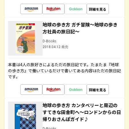
詳細を見る
地球の歩き方 ガチ冒険～地球の歩き
方社員の旅日記～
D-Books
2018.04.12 発売
本書は4人の旅好きによるただの旅日記です。たまたま『地球
の歩き方』で働いているだけで書いてある内容はただの旅日記
です。
詳細を見る
地球の歩き方 カンタベリーと周辺の
すてきな田舎町へ～ロンドンからの日
帰りおさんぽガイド♪
D-Books