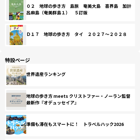
０２ 地球の歩き方 島旅 奄美大島 喜界島 加計
呂麻島（奄美群島１） ５訂版
Ｄ１７ 地球の歩き方 タイ ２０２７～２０２８
特設ページ
世界遺産ランキング
地球の歩き方 meets クリストファー・ノーラン監督
最新作『オデュッセイア』
準備も滞在もスマートに！ トラベルハック2026