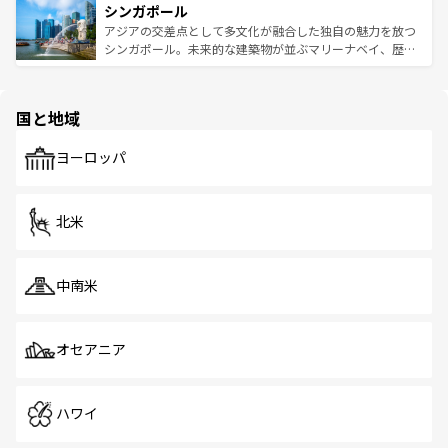
参照してほしい。
シンガポール
激する。気候は一年中温暖で、どの季節にも異なる楽しみ
み、どこを訪れても感動するはず。観光スポットが密集し
が待っている。親しみやすいタイの人々、仏教を中心とし
ており、効率よく見どころを回れるのも魅力。息をのむよ
アジアの交差点として多文化が融合した独自の魅力を放つ
た文化、そして多様な観光資源が、訪れる旅人を魅了し続
うな絶景から文化的な体験まで、香港を存分に楽しみ尽く
シンガポール。未来的な建築物が並ぶマリーナベイ、歴史
ける。 なお、新着のタイ情報は
コンテンツ一覧
を参照して
そう。 なお、新着の香港情報は
コンテンツ一覧
を参照して
と伝統を感じられるエスニックタウン、多数の緑豊かな公
ほしい。
ほしい。
園や自然保護区など、自然が調和した近代的な景観と文化
の多様性あふれるカラフルな町は、どこを歩いても新しい
国と地域
発見がある。さらに、治安のよさや充実した公共交通機関
も、旅行者にとっては魅力的なポイント。グルメも豊富
で、ホーカーズは地元の風情を楽しめる外せないスポット
ヨーロッパ
だ。訪れる人を飽きさせないシンガポールで、多様な魅力
を体感しよう。 なお、新着のシンガポール情報は
コンテン
ツ一覧
を参照してほしい。
北米
中南米
オセアニア
ハワイ