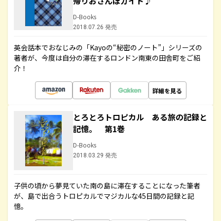
帰りおさんぽガイド♪
D-Books
2018.07.26 発売
英会話本でおなじみの「Kayoの“秘密のノート”」シリーズの
著者が、今度は自分の滞在するロンドン南東の田舎町をご紹
介！
詳細を見る
とろとろトロピカル ある旅の記録と
記憶。 第1巻
D-Books
2018.03.29 発売
子供の頃から夢見ていた南の島に滞在することになった筆者
が、島で出合うトロピカルでマジカルな45日間の記録と記
憶。