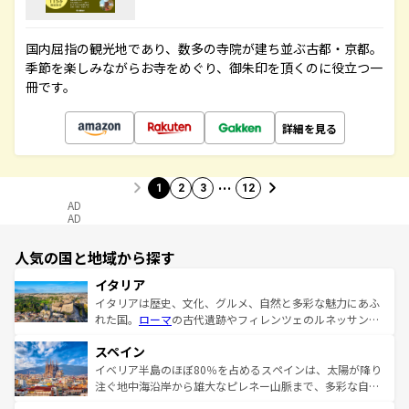
国内屈指の観光地であり、数多の寺院が建ち並ぶ古都・京都。
季節を楽しみながらお寺をめぐり、御朱印を頂くのに役立つ一
冊です。
詳細を見る
…
1
2
3
12
AD
AD
人気の国と地域から探す
イタリア
イタリアは歴史、文化、グルメ、自然と多彩な魅力にあふ
れた国。
ローマ
の古代遺跡やフィレンツェのルネッサンス
美術、ヴェネツィアの運河など、歴史あるスポットはもち
スペイン
ろん、トスカーナの美しい田園風景やアマルフィ海岸の絶
景など、自然景観も見逃せない。観光の合間には、本場の
イベリア半島のほぼ80％を占めるスペインは、太陽が降り
ピザやパスタなど、絶品のイタリア料理を堪能することも
注ぐ地中海沿岸から雄大なピレネー山脈まで、多彩な自然
できる。朝目覚めてから夜眠るまで、すべての瞬間を楽し
と文化が詰まったヨーロッパ屈指の旅行先だ。多様な地域