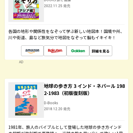
2022.11.25 発売
各国の地形や関係性をなぞって学ぶ新しい地図本！国境や州、
川や街道、島など旅気分で地図をなぞって脳もイキイキ！
詳細を見る
AD
地球の歩き方 3 インド・ネパール 198
2-1983（初版復刻版）
D-Books
2018.12.20 発売
1981年、旅人のバイブルとして登場した地球の歩き方インド