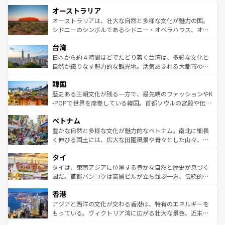
ストーン国立公園といった絶景が堪能できる。さらに、南
秘を感じたいなら、火山が生み出した壮大な景観を誇るハ
オーストラリア
部のニューオーリンズでは、音楽と美食が融合した独特の
ワイ島は見逃せない。また、定番の観光地といえばオアフ
文化が魅力。旅行者はアメリカの各地域で異なる魅力を楽
島だが、静かな自然を求めるならマウイ島やカウアイ島が
オーストラリアは、壮大な自然と多様な文化が魅力の国。
しみながら、その多様性と豊かな歴史を感じることができ
おすすめ。エメラルドグリーンに輝く海をはじめ、豊かな
シドニーのシンボルであるシドニー・オペラハウス、オー
るだろう。車でのロードトリップや列車の旅も、アメリカ
文化や歴史が息づいている。「アロハスピリット」と呼ば
ストラリア東海岸北部に広がる大サンゴ礁地帯グレートバ
ならではの贅沢な旅のスタイルだ。 なお、新着のアメリカ
台湾
れるおもてなしの心で訪れる人々を迎えてくれるハワイの
リアリーフや大陸中央部にそびえるウルル（エアーズロッ
情報は
コンテンツ一覧
を参照してほしい。
人々、おいしいローカルフードやハワイアンミュージッ
ク）、タスマニアの美しい原生林やケアンズの熱帯雨林な
日本から約４時間ほどでたどり着く台湾は、多彩な文化と
ク、伝統的なフラダンスなど、すべてがハワイの魅力を彩
ど、見どころがたくさん。また、カフェやワイン、オージ
自然が織りなす魅力的な観光地。活気あふれる大都市の台
っている。訪れるたびに新しい発見と感動が待っているハ
ービーフなどの食文化も豊かで、美味しいものであふれて
北やノスタルジックな町並みが人気な九份（ジォウフェ
ワイを、存分に味わってほしい。 なお、新着のハワイ情報
韓国
いる。アクティビティも充実しており、サーフィンやダイ
ン）、静ひつな山岳地帯である台湾東部など、都市の喧騒
は
コンテンツ一覧
を参照してほしい。
ビング、ハイキングなど、アウトドア好きにはたまらな
と山間の静けさが共存しており、訪れる人に新しい発見と
歴史ある王朝文化が残る一方で、最先端のファッションやK
い。オーストラリアの多彩な魅力を存分に味わいつくそ
驚きをもたらしてくれる。また、奥深い台湾の食文化も魅
-POPで世界を席巻している韓国。首都ソウルの宮殿や伝統
う。 なお、新着のオーストラリア情報は
コンテンツ一覧
を
力で、夜市などの屋台グルメから高級料理、ヘルシーで美
家屋が並ぶエリアでは韓国の歴史と文化に浸ることがで
参照してほしい。
ベトナム
容にもいいと評判のスイーツなど、バラエティ豊かな料理
き、地方に足を延ばせば四季折々の自然美を楽しむことが
が味わえる。 なお、新着の台湾情報は
コンテンツ一覧
を参
できる。そして、キムチや焼肉、絶品のストリートフード
豊かな自然と多様な文化が魅力的なベトナム。南北に細長
照してほしい。
まで、さまざまな韓国料理が待っている。夜には、韓国な
く伸びる国土には、広大な田園風景や青々とした山々、世
らではのナイトライフも堪能できる。あたたかいホスピタ
界遺産に登録された壮大な自然景観が点在し、都市部では
タイ
リティに包まれながら、韓国の多彩な魅力を心ゆくまで味
急速な発展と共に伝統が息づく。ハノイの古い町並みやホ
わってみてほしい。 なお、新着の韓国情報は
コンテンツ一
ーチミン市のフランス統治時代の建物も、独特の雰囲気を
タイは、東南アジアに位置する豊かな自然と歴史が息づく
覧
を参照してほしい。
醸し出している。また、バラエティの豊かさとおいしさで
国だ。首都バンコクは高層ビルが立ち並ぶ一方、伝統的な
世界中の食通を魅了してやまないベトナム料理も魅力のひ
寺院や市場がいたるところに点在し、古きよき文化と現代
香港
とつ。フォーやバインミー、ベトナムコーヒーなどは、ぜ
の活気が交差している。北部ではチェンマイなどの山岳地
ひ現地で味わいたい。どの地域を訪れてもあたたかい人々
帯で自然と触れ合い、南部ではプーケットやクラビの美し
アジアと西洋の文化が交わる香港は、特有のエネルギーを
が旅行者を迎えてくれるので、きっと忘れられない旅にな
いビーチでリゾート気分を楽しむことができる。タイ料理
もっている。ヴィクトリア湾に広がる壮大な景色、近未来
るはずだ。 なお、新着のベトナム情報は
コンテンツ一覧
を
は世界的に有名で、屋台から高級レストランまで味覚を刺
的なアートスポット、そして歴史と現代が融合した町並