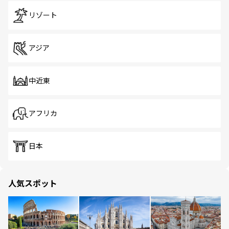
リゾート
アジア
中近東
アフリカ
日本
人気スポット