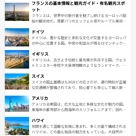
フランスの基本情報と観光ガイド・有名観光スポ
ませてくれるイタリアで、忘れられない旅をしてみよう！
文化が根付くこの国では、情熱的なフラメンコ、熱気あふ
なお、新着のイタリア情報は
コンテンツ一覧
を参照してほ
れる闘牛、そして美味しいタパスが生活の一部となってい
ット
しい。
る。首都マドリードの洗練された雰囲気や、バルセロナの
フランスは、世界中の旅行者を魅了し続けるヨーロッパ屈
アートに溢れた街角から、地方では古代ローマ遺跡や中世
指の観光地だ。首都パリのエッフェル塔やルーブル美術館
の城塞都市、穏やかなビーチリゾートまで多彩な表情を見
といった象徴的なスポットから、田舎町の古風な美しさま
せる。地方によって風土や気候が異なるスペインはその個
ドイツ
で、幅広い魅力が詰まっている。華麗な宮殿、歴史的な大
性で訪れる人を魅了する。 なお、新着のスペイン情報は
コ
聖堂、美しいビーチ、そして豊かな自然が、訪れる者を心
ドイツは、豊かな歴史と多彩な文化が交差するヨーロッパ
ンテンツ一覧
を参照してほしい。
から魅了する。また、フランスは美食の国としても知ら
の中心に位置する国。中世の街並みが残るロマンチック街
れ、フランス料理はユネスコ無形文化遺産にも登録されて
道から、未来を先取りするようなモダンな都市まで多様な
イギリス
いる。シャンパンの発祥地であるランス、プロヴァンスの
顔を持つこの国は、どこを歩いても飽きることがない。ベ
香り高いラベンダー畑など、多彩な楽しみ方が可能だ。さ
ルリンの文化的活気、バイエルン州のアルプスの絶景、そ
イギリスは、古きよき伝統と最先端が共存する国。ウェス
らに、パリ以外の地域にも魅力が溢れており、どの街角に
してライン川沿いのワイン畑といった風景は必見。ビール
トミンスター寺院や大英博物館のようなランドマーク、歴
も豊かな歴史と文化が息づいている。パリ以外の個性あふ
とソーセージを味わいながら地元の人と過ごす楽しい時間
史ある大学都市、美しい丘陵地帯や牧歌的な風景など、エ
れる地方に足を運ぶとそれぞれで全く異なる文化を体験で
スイス
は、お酒好きな人にはぜひ体験してほしい。 なお、新着の
リアごとに異なる魅力がある。また、優雅なアフタヌーン
きるだろう。 なお、新着のフランス情報は
コンテンツ一覧
ドイツ情報は
コンテンツ一覧
を参照してほしい。
ティー、ビール好きにはたまらない英国パブ、サッカー観
スイスの国土面積は九州ほどの広さだが、運行時刻が正確
を参照してほしい。
戦など、本場だからこそできる体験も豊富。イギリスを旅
な交通網が整備されており、初心者でも安心して個人旅行
して楽しみつくそう。 なお、新着のイギリス情報は
コンテ
を楽しめる。日本同様に時刻表どおりの旅が可能だ。中世
アメリカ
ンツ一覧
を参照してほしい。
の建物がそのまま残る町や、スイスならではのユニークな
博物館もあり、アルプス観光だけでなく町歩きも満喫する
アメリカ合衆国は、広大な土地と多様な文化が魅力の国。
ことができる。国民の所得が高いため物価も高いが、旅行
東海岸の都市部から西海岸のカリフォルニアまで、訪れる
者向けの交通パス提供のサービスもあり、うまく活用すれ
場所ごとに異なる風景と体験が待っている。ニューヨーク
ハワイ
ば市内交通費無料で観光を楽しむこともできる。 なお、新
のような巨大都市は、観光、ショッピング、エンターテイ
着のスイス情報は
コンテンツ一覧
を参照してほしい。
ンメントが詰まった刺激的なスポットだ。一方、アメリカ
年間を通じて温暖な気候に恵まれ、多くの島で構成される
西部には大自然が広がり、グランドキャニオンやイエロー
ハワイは、どの島も独自の魅力をもっている。大自然の神