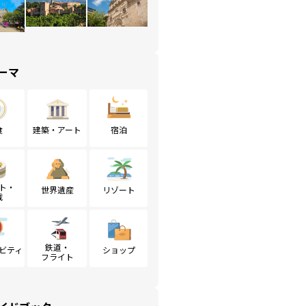
ーマ
食
建築・アート
宿泊
ト・
世界遺産
リゾート
戦
鉄道・
ビティ
ショップ
フライト