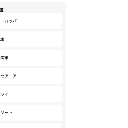
域
ヨーロッパ
北米
中南米
オセアニア
ハワイ
リゾート