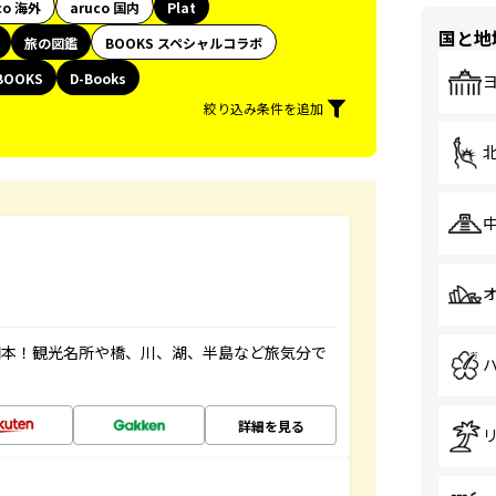
co 海外
aruco 国内
Plat
国と地
旅の図鑑
BOOKS スペシャルコラボ
BOOKS
D-Books
絞り込み条件を追加
図本！観光名所や橋、川、湖、半島など旅気分で
詳細を見る