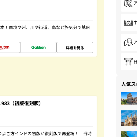
図本！国境や州、川や街道、島など旅気分で地図
詳細を見る
人気ス
-1983（初版復刻版）
球の歩き方インドの初版が復刻版で再登場！ 当時