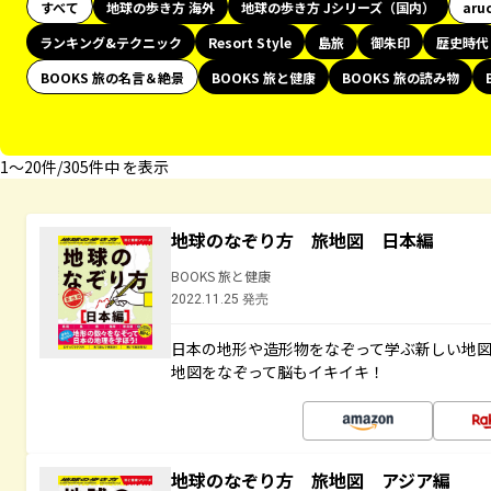
すべて
地球の歩き方 海外
地球の歩き方 Jシリーズ（国内）
aru
ランキング&テクニック
Resort Style
島旅
御朱印
歴史時代
BOOKS 旅の名言＆絶景
BOOKS 旅と健康
BOOKS 旅の読み物
1〜20件/305件中 を表示
地球のなぞり方 旅地図 日本編
BOOKS 旅と健康
2022.11.25 発売
日本の地形や造形物をなぞって学ぶ新しい地
地図をなぞって脳もイキイキ！
地球のなぞり方 旅地図 アジア編