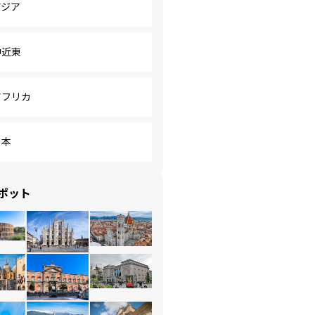
アジア
中近東
アフリカ
日本
ポット