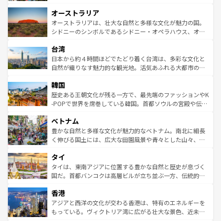
ストーン国立公園といった絶景が堪能できる。さらに、南
秘を感じたいなら、火山が生み出した壮大な景観を誇るハ
オーストラリア
部のニューオーリンズでは、音楽と美食が融合した独特の
ワイ島は見逃せない。また、定番の観光地といえばオアフ
文化が魅力。旅行者はアメリカの各地域で異なる魅力を楽
島だが、静かな自然を求めるならマウイ島やカウアイ島が
オーストラリアは、壮大な自然と多様な文化が魅力の国。
しみながら、その多様性と豊かな歴史を感じることができ
おすすめ。エメラルドグリーンに輝く海をはじめ、豊かな
シドニーのシンボルであるシドニー・オペラハウス、オー
るだろう。車でのロードトリップや列車の旅も、アメリカ
文化や歴史が息づいている。「アロハスピリット」と呼ば
ストラリア東海岸北部に広がる大サンゴ礁地帯グレートバ
ならではの贅沢な旅のスタイルだ。 なお、新着のアメリカ
台湾
れるおもてなしの心で訪れる人々を迎えてくれるハワイの
リアリーフや大陸中央部にそびえるウルル（エアーズロッ
情報は
コンテンツ一覧
を参照してほしい。
人々、おいしいローカルフードやハワイアンミュージッ
ク）、タスマニアの美しい原生林やケアンズの熱帯雨林な
日本から約４時間ほどでたどり着く台湾は、多彩な文化と
ク、伝統的なフラダンスなど、すべてがハワイの魅力を彩
ど、見どころがたくさん。また、カフェやワイン、オージ
自然が織りなす魅力的な観光地。活気あふれる大都市の台
っている。訪れるたびに新しい発見と感動が待っているハ
ービーフなどの食文化も豊かで、美味しいものであふれて
北やノスタルジックな町並みが人気な九份（ジォウフェ
ワイを、存分に味わってほしい。 なお、新着のハワイ情報
韓国
いる。アクティビティも充実しており、サーフィンやダイ
ン）、静ひつな山岳地帯である台湾東部など、都市の喧騒
は
コンテンツ一覧
を参照してほしい。
ビング、ハイキングなど、アウトドア好きにはたまらな
と山間の静けさが共存しており、訪れる人に新しい発見と
歴史ある王朝文化が残る一方で、最先端のファッションやK
い。オーストラリアの多彩な魅力を存分に味わいつくそ
驚きをもたらしてくれる。また、奥深い台湾の食文化も魅
-POPで世界を席巻している韓国。首都ソウルの宮殿や伝統
う。 なお、新着のオーストラリア情報は
コンテンツ一覧
を
力で、夜市などの屋台グルメから高級料理、ヘルシーで美
家屋が並ぶエリアでは韓国の歴史と文化に浸ることがで
参照してほしい。
ベトナム
容にもいいと評判のスイーツなど、バラエティ豊かな料理
き、地方に足を延ばせば四季折々の自然美を楽しむことが
が味わえる。 なお、新着の台湾情報は
コンテンツ一覧
を参
できる。そして、キムチや焼肉、絶品のストリートフード
豊かな自然と多様な文化が魅力的なベトナム。南北に細長
照してほしい。
まで、さまざまな韓国料理が待っている。夜には、韓国な
く伸びる国土には、広大な田園風景や青々とした山々、世
らではのナイトライフも堪能できる。あたたかいホスピタ
界遺産に登録された壮大な自然景観が点在し、都市部では
タイ
リティに包まれながら、韓国の多彩な魅力を心ゆくまで味
急速な発展と共に伝統が息づく。ハノイの古い町並みやホ
わってみてほしい。 なお、新着の韓国情報は
コンテンツ一
ーチミン市のフランス統治時代の建物も、独特の雰囲気を
タイは、東南アジアに位置する豊かな自然と歴史が息づく
覧
を参照してほしい。
醸し出している。また、バラエティの豊かさとおいしさで
国だ。首都バンコクは高層ビルが立ち並ぶ一方、伝統的な
世界中の食通を魅了してやまないベトナム料理も魅力のひ
寺院や市場がいたるところに点在し、古きよき文化と現代
香港
とつ。フォーやバインミー、ベトナムコーヒーなどは、ぜ
の活気が交差している。北部ではチェンマイなどの山岳地
ひ現地で味わいたい。どの地域を訪れてもあたたかい人々
帯で自然と触れ合い、南部ではプーケットやクラビの美し
アジアと西洋の文化が交わる香港は、特有のエネルギーを
が旅行者を迎えてくれるので、きっと忘れられない旅にな
いビーチでリゾート気分を楽しむことができる。タイ料理
もっている。ヴィクトリア湾に広がる壮大な景色、近未来
るはずだ。 なお、新着のベトナム情報は
コンテンツ一覧
を
は世界的に有名で、屋台から高級レストランまで味覚を刺
的なアートスポット、そして歴史と現代が融合した町並