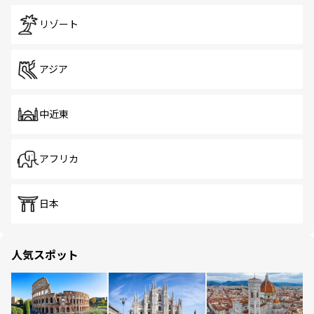
リゾート
アジア
中近東
アフリカ
日本
人気スポット