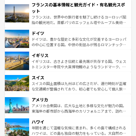
フランスの基本情報と観光ガイド・有名観光スポ
ませてくれるイタリアで、忘れられない旅をしてみよう！
文化が根付くこの国では、情熱的なフラメンコ、熱気あふ
なお、新着のイタリア情報は
コンテンツ一覧
を参照してほ
れる闘牛、そして美味しいタパスが生活の一部となってい
ット
しい。
る。首都マドリードの洗練された雰囲気や、バルセロナの
フランスは、世界中の旅行者を魅了し続けるヨーロッパ屈
アートに溢れた街角から、地方では古代ローマ遺跡や中世
指の観光地だ。首都パリのエッフェル塔やルーブル美術館
の城塞都市、穏やかなビーチリゾートまで多彩な表情を見
といった象徴的なスポットから、田舎町の古風な美しさま
せる。地方によって風土や気候が異なるスペインはその個
ドイツ
で、幅広い魅力が詰まっている。華麗な宮殿、歴史的な大
性で訪れる人を魅了する。 なお、新着のスペイン情報は
コ
聖堂、美しいビーチ、そして豊かな自然が、訪れる者を心
ドイツは、豊かな歴史と多彩な文化が交差するヨーロッパ
ンテンツ一覧
を参照してほしい。
から魅了する。また、フランスは美食の国としても知ら
の中心に位置する国。中世の街並みが残るロマンチック街
れ、フランス料理はユネスコ無形文化遺産にも登録されて
道から、未来を先取りするようなモダンな都市まで多様な
イギリス
いる。シャンパンの発祥地であるランス、プロヴァンスの
顔を持つこの国は、どこを歩いても飽きることがない。ベ
香り高いラベンダー畑など、多彩な楽しみ方が可能だ。さ
ルリンの文化的活気、バイエルン州のアルプスの絶景、そ
イギリスは、古きよき伝統と最先端が共存する国。ウェス
らに、パリ以外の地域にも魅力が溢れており、どの街角に
してライン川沿いのワイン畑といった風景は必見。ビール
トミンスター寺院や大英博物館のようなランドマーク、歴
も豊かな歴史と文化が息づいている。パリ以外の個性あふ
とソーセージを味わいながら地元の人と過ごす楽しい時間
史ある大学都市、美しい丘陵地帯や牧歌的な風景など、エ
れる地方に足を運ぶとそれぞれで全く異なる文化を体験で
スイス
は、お酒好きな人にはぜひ体験してほしい。 なお、新着の
リアごとに異なる魅力がある。また、優雅なアフタヌーン
きるだろう。 なお、新着のフランス情報は
コンテンツ一覧
ドイツ情報は
コンテンツ一覧
を参照してほしい。
ティー、ビール好きにはたまらない英国パブ、サッカー観
スイスの国土面積は九州ほどの広さだが、運行時刻が正確
を参照してほしい。
戦など、本場だからこそできる体験も豊富。イギリスを旅
な交通網が整備されており、初心者でも安心して個人旅行
して楽しみつくそう。 なお、新着のイギリス情報は
コンテ
を楽しめる。日本同様に時刻表どおりの旅が可能だ。中世
アメリカ
ンツ一覧
を参照してほしい。
の建物がそのまま残る町や、スイスならではのユニークな
博物館もあり、アルプス観光だけでなく町歩きも満喫する
アメリカ合衆国は、広大な土地と多様な文化が魅力の国。
ことができる。国民の所得が高いため物価も高いが、旅行
東海岸の都市部から西海岸のカリフォルニアまで、訪れる
者向けの交通パス提供のサービスもあり、うまく活用すれ
場所ごとに異なる風景と体験が待っている。ニューヨーク
ハワイ
ば市内交通費無料で観光を楽しむこともできる。 なお、新
のような巨大都市は、観光、ショッピング、エンターテイ
着のスイス情報は
コンテンツ一覧
を参照してほしい。
ンメントが詰まった刺激的なスポットだ。一方、アメリカ
年間を通じて温暖な気候に恵まれ、多くの島で構成される
西部には大自然が広がり、グランドキャニオンやイエロー
ハワイは、どの島も独自の魅力をもっている。大自然の神