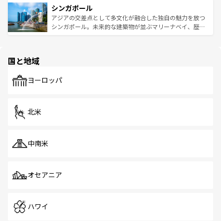
参照してほしい。
シンガポール
激する。気候は一年中温暖で、どの季節にも異なる楽しみ
み、どこを訪れても感動するはず。観光スポットが密集し
が待っている。親しみやすいタイの人々、仏教を中心とし
ており、効率よく見どころを回れるのも魅力。息をのむよ
アジアの交差点として多文化が融合した独自の魅力を放つ
た文化、そして多様な観光資源が、訪れる旅人を魅了し続
うな絶景から文化的な体験まで、香港を存分に楽しみ尽く
シンガポール。未来的な建築物が並ぶマリーナベイ、歴史
ける。 なお、新着のタイ情報は
コンテンツ一覧
を参照して
そう。 なお、新着の香港情報は
コンテンツ一覧
を参照して
と伝統を感じられるエスニックタウン、多数の緑豊かな公
ほしい。
ほしい。
園や自然保護区など、自然が調和した近代的な景観と文化
の多様性あふれるカラフルな町は、どこを歩いても新しい
国と地域
発見がある。さらに、治安のよさや充実した公共交通機関
も、旅行者にとっては魅力的なポイント。グルメも豊富
で、ホーカーズは地元の風情を楽しめる外せないスポット
ヨーロッパ
だ。訪れる人を飽きさせないシンガポールで、多様な魅力
を体感しよう。 なお、新着のシンガポール情報は
コンテン
ツ一覧
を参照してほしい。
北米
中南米
オセアニア
ハワイ