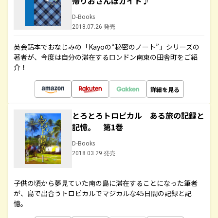
帰りおさんぽガイド♪
D-Books
2018.07.26 発売
英会話本でおなじみの「Kayoの“秘密のノート”」シリーズの
著者が、今度は自分の滞在するロンドン南東の田舎町をご紹
介！
詳細を見る
とろとろトロピカル ある旅の記録と
記憶。 第1巻
D-Books
2018.03.29 発売
子供の頃から夢見ていた南の島に滞在することになった筆者
が、島で出合うトロピカルでマジカルな45日間の記録と記
憶。