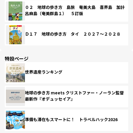
０２ 地球の歩き方 島旅 奄美大島 喜界島 加計
呂麻島（奄美群島１） ５訂版
Ｄ１７ 地球の歩き方 タイ ２０２７～２０２８
特設ページ
世界遺産ランキング
地球の歩き方 meets クリストファー・ノーラン監督
最新作『オデュッセイア』
準備も滞在もスマートに！ トラベルハック2026