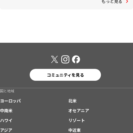
もっと見る
コミュニティを見る
国と地域
ヨーロッパ
北米
中南米
オセアニア
ハワイ
リゾート
アジア
中近東