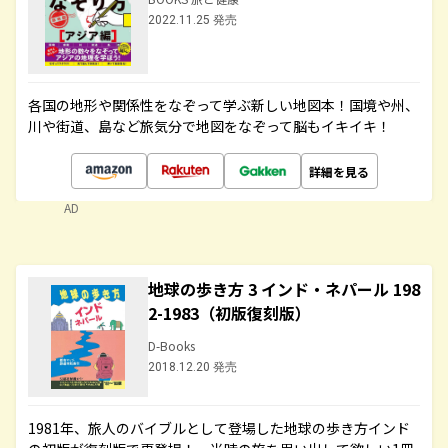
2022.11.25 発売
各国の地形や関係性をなぞって学ぶ新しい地図本！国境や州、
川や街道、島など旅気分で地図をなぞって脳もイキイキ！
詳細を見る
AD
地球の歩き方 3 インド・ネパール 198
2-1983（初版復刻版）
D-Books
2018.12.20 発売
1981年、旅人のバイブルとして登場した地球の歩き方インド