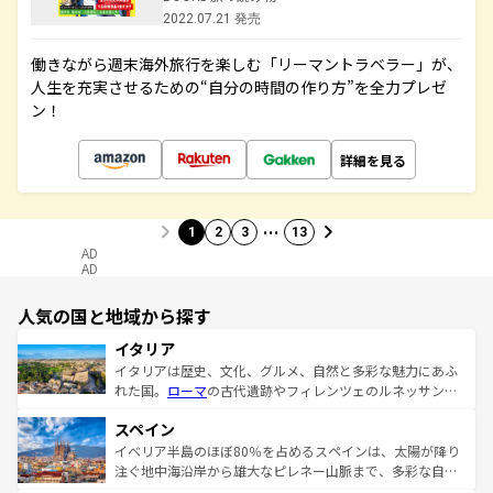
2022.07.21 発売
働きながら週末海外旅行を楽しむ「リーマントラベラー」が、
人生を充実させるための“自分の時間の作り方”を全力プレゼ
ン！
詳細を見る
…
1
2
3
13
AD
AD
人気の国と地域から探す
イタリア
イタリアは歴史、文化、グルメ、自然と多彩な魅力にあふ
れた国。
ローマ
の古代遺跡やフィレンツェのルネッサンス
美術、ヴェネツィアの運河など、歴史あるスポットはもち
スペイン
ろん、トスカーナの美しい田園風景やアマルフィ海岸の絶
景など、自然景観も見逃せない。観光の合間には、本場の
イベリア半島のほぼ80％を占めるスペインは、太陽が降り
ピザやパスタなど、絶品のイタリア料理を堪能することも
注ぐ地中海沿岸から雄大なピレネー山脈まで、多彩な自然
できる。朝目覚めてから夜眠るまで、すべての瞬間を楽し
と文化が詰まったヨーロッパ屈指の旅行先だ。多様な地域