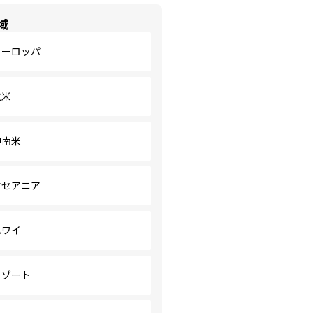
域
ヨーロッパ
北米
中南米
オセアニア
ハワイ
リゾート