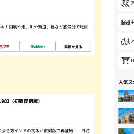
図本！国境や州、川や街道、島など旅気分で地図
詳細を見る
人気ス
-1983（初版復刻版）
球の歩き方インドの初版が復刻版で再登場！ 当時