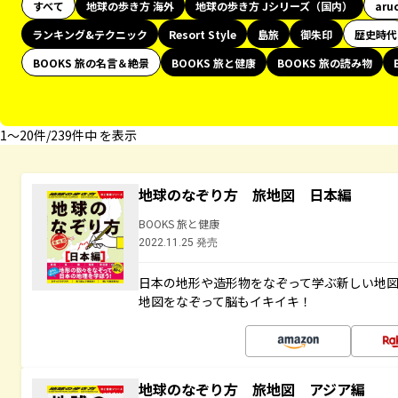
すべて
地球の歩き方 海外
地球の歩き方 Jシリーズ（国内）
aru
ランキング&テクニック
Resort Style
島旅
御朱印
歴史時代
BOOKS 旅の名言＆絶景
BOOKS 旅と健康
BOOKS 旅の読み物
1〜20件/239件中 を表示
地球のなぞり方 旅地図 日本編
BOOKS 旅と健康
2022.11.25 発売
日本の地形や造形物をなぞって学ぶ新しい地
地図をなぞって脳もイキイキ！
地球のなぞり方 旅地図 アジア編