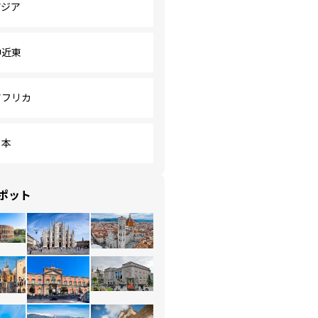
アジア
中近東
アフリカ
日本
ポット