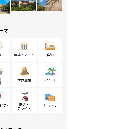
ーマ
食
建築・アート
宿泊
ト・
世界遺産
リゾート
戦
鉄道・
ビティ
ショップ
フライト