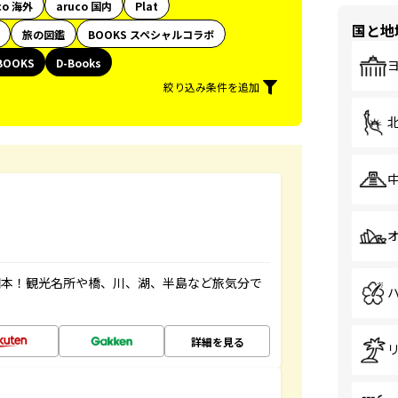
co 海外
aruco 国内
Plat
国と地
旅の図鑑
BOOKS スペシャルコラボ
BOOKS
D-Books
絞り込み条件を追加
図本！観光名所や橋、川、湖、半島など旅気分で
詳細を見る