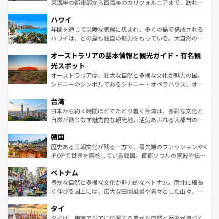
者向けの交通パス提供のサービスもあり、うまく活用すれ
東海岸の都市部から西海岸のカリフォルニアまで、訪れる
ば市内交通費無料で観光を楽しむこともできる。 なお、新
場所ごとに異なる風景と体験が待っている。ニューヨーク
着のスイス情報は
コンテンツ一覧
を参照してほしい。
ハワイ
のような巨大都市は、観光、ショッピング、エンターテイ
ンメントが詰まった刺激的なスポットだ。一方、アメリカ
年間を通じて温暖な気候に恵まれ、多くの島で構成される
西部には大自然が広がり、グランドキャニオンやイエロー
ハワイは、どの島も独自の魅力をもっている。大自然の神
ストーン国立公園といった絶景が堪能できる。さらに、南
秘を感じたいなら、火山が生み出した壮大な景観を誇るハ
オーストラリアの基本情報と観光ガイド・有名観
部のニューオーリンズでは、音楽と美食が融合した独特の
ワイ島は見逃せない。また、定番の観光地といえばオアフ
文化が魅力。旅行者はアメリカの各地域で異なる魅力を楽
島だが、静かな自然を求めるならマウイ島やカウアイ島が
光スポット
しみながら、その多様性と豊かな歴史を感じることができ
おすすめ。エメラルドグリーンに輝く海をはじめ、豊かな
オーストラリアは、壮大な自然と多様な文化が魅力の国。
るだろう。車でのロードトリップや列車の旅も、アメリカ
文化や歴史が息づいている。「アロハスピリット」と呼ば
シドニーのシンボルであるシドニー・オペラハウス、オー
ならではの贅沢な旅のスタイルだ。 なお、新着のアメリカ
れるおもてなしの心で訪れる人々を迎えてくれるハワイの
ストラリア東海岸北部に広がる大サンゴ礁地帯グレートバ
情報は
コンテンツ一覧
を参照してほしい。
人々、おいしいローカルフードやハワイアンミュージッ
台湾
リアリーフや大陸中央部にそびえるウルル（エアーズロッ
ク、伝統的なフラダンスなど、すべてがハワイの魅力を彩
ク）、タスマニアの美しい原生林やケアンズの熱帯雨林な
日本から約４時間ほどでたどり着く台湾は、多彩な文化と
っている。訪れるたびに新しい発見と感動が待っているハ
ど、見どころがたくさん。また、カフェやワイン、オージ
自然が織りなす魅力的な観光地。活気あふれる大都市の台
ワイを、存分に味わってほしい。 なお、新着のハワイ情報
ービーフなどの食文化も豊かで、美味しいものであふれて
北やノスタルジックな町並みが人気な九份（ジォウフェ
は
コンテンツ一覧
を参照してほしい。
韓国
いる。アクティビティも充実しており、サーフィンやダイ
ン）、静ひつな山岳地帯である台湾東部など、都市の喧騒
ビング、ハイキングなど、アウトドア好きにはたまらな
と山間の静けさが共存しており、訪れる人に新しい発見と
歴史ある王朝文化が残る一方で、最先端のファッションやK
い。オーストラリアの多彩な魅力を存分に味わいつくそ
驚きをもたらしてくれる。また、奥深い台湾の食文化も魅
-POPで世界を席巻している韓国。首都ソウルの宮殿や伝統
う。 なお、新着のオーストラリア情報は
コンテンツ一覧
を
力で、夜市などの屋台グルメから高級料理、ヘルシーで美
家屋が並ぶエリアでは韓国の歴史と文化に浸ることがで
参照してほしい。
ベトナム
容にもいいと評判のスイーツなど、バラエティ豊かな料理
き、地方に足を延ばせば四季折々の自然美を楽しむことが
が味わえる。 なお、新着の台湾情報は
コンテンツ一覧
を参
できる。そして、キムチや焼肉、絶品のストリートフード
豊かな自然と多様な文化が魅力的なベトナム。南北に細長
照してほしい。
まで、さまざまな韓国料理が待っている。夜には、韓国な
く伸びる国土には、広大な田園風景や青々とした山々、世
らではのナイトライフも堪能できる。あたたかいホスピタ
界遺産に登録された壮大な自然景観が点在し、都市部では
タイ
リティに包まれながら、韓国の多彩な魅力を心ゆくまで味
急速な発展と共に伝統が息づく。ハノイの古い町並みやホ
わってみてほしい。 なお、新着の韓国情報は
コンテンツ一
ーチミン市のフランス統治時代の建物も、独特の雰囲気を
タイは、東南アジアに位置する豊かな自然と歴史が息づく