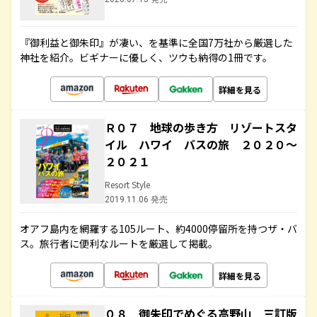
『御利益と御朱印』が凄い、を基準に全国7万社から厳選した
神社を紹介。ビギナーに優しく、ツウも納得の1冊です。
詳細を見る
Ｒ０７ 地球の歩き方 リゾートスタ
イル ハワイ バスの旅 ２０２０～
２０２１
Resort Style
2019.11.06 発売
オアフ島内を網羅する105ルート、約4000停留所を持つザ・バ
ス。旅行者に便利なルートを厳選して掲載。
詳細を見る
０８ 御朱印でめぐる高野山 三訂版