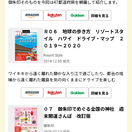
御朱印そのものを今回は47都道府県を網羅して紹介します。
詳細を見る
Ｒ０６ 地球の歩き方 リゾートスタ
イル ハワイ ドライブ・マップ ２
０１９～２０２０
Resort Style
2018.12.05 発売
ワイキキから遠く離れた静かな入り江で過ごしたり、都会の喧
噪から遠く離れた離島を気の向くままにドライブを楽しむ
詳細を見る
０７ 御朱印でめぐる全国の神社 週
末開運さんぽ 改訂版
御朱印
2026.07.13 発売