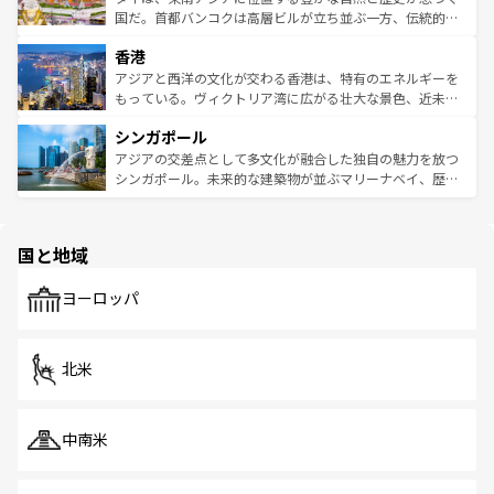
覧
を参照してほしい。
醸し出している。また、バラエティの豊かさとおいしさで
国だ。首都バンコクは高層ビルが立ち並ぶ一方、伝統的な
世界中の食通を魅了してやまないベトナム料理も魅力のひ
寺院や市場がいたるところに点在し、古きよき文化と現代
香港
とつ。フォーやバインミー、ベトナムコーヒーなどは、ぜ
の活気が交差している。北部ではチェンマイなどの山岳地
ひ現地で味わいたい。どの地域を訪れてもあたたかい人々
帯で自然と触れ合い、南部ではプーケットやクラビの美し
アジアと西洋の文化が交わる香港は、特有のエネルギーを
が旅行者を迎えてくれるので、きっと忘れられない旅にな
いビーチでリゾート気分を楽しむことができる。タイ料理
もっている。ヴィクトリア湾に広がる壮大な景色、近未来
るはずだ。 なお、新着のベトナム情報は
コンテンツ一覧
を
は世界的に有名で、屋台から高級レストランまで味覚を刺
的なアートスポット、そして歴史と現代が融合した町並
参照してほしい。
シンガポール
激する。気候は一年中温暖で、どの季節にも異なる楽しみ
み、どこを訪れても感動するはず。観光スポットが密集し
が待っている。親しみやすいタイの人々、仏教を中心とし
ており、効率よく見どころを回れるのも魅力。息をのむよ
アジアの交差点として多文化が融合した独自の魅力を放つ
た文化、そして多様な観光資源が、訪れる旅人を魅了し続
うな絶景から文化的な体験まで、香港を存分に楽しみ尽く
シンガポール。未来的な建築物が並ぶマリーナベイ、歴史
ける。 なお、新着のタイ情報は
コンテンツ一覧
を参照して
そう。 なお、新着の香港情報は
コンテンツ一覧
を参照して
と伝統を感じられるエスニックタウン、多数の緑豊かな公
ほしい。
ほしい。
園や自然保護区など、自然が調和した近代的な景観と文化
の多様性あふれるカラフルな町は、どこを歩いても新しい
国と地域
発見がある。さらに、治安のよさや充実した公共交通機関
も、旅行者にとっては魅力的なポイント。グルメも豊富
で、ホーカーズは地元の風情を楽しめる外せないスポット
ヨーロッパ
だ。訪れる人を飽きさせないシンガポールで、多様な魅力
を体感しよう。 なお、新着のシンガポール情報は
コンテン
ツ一覧
を参照してほしい。
北米
中南米