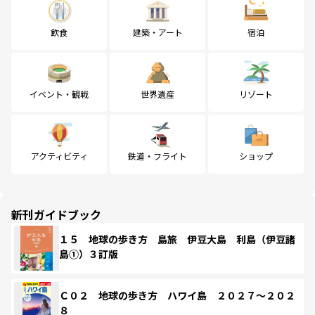
飲食
建築・アート
宿泊
イベント・観戦
世界遺産
リゾート
アクティビティ
鉄道・フライト
ショップ
新刊ガイドブック
１５ 地球の歩き方 島旅 伊豆大島 利島（伊豆諸
島①）３訂版
Ｃ０２ 地球の歩き方 ハワイ島 ２０２７～２０２
８