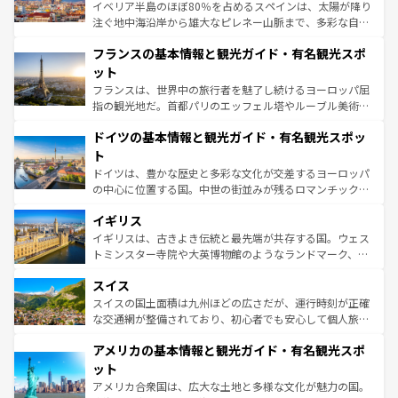
ピザやパスタなど、絶品のイタリア料理を堪能することも
イベリア半島のほぼ80％を占めるスペインは、太陽が降り
できる。朝目覚めてから夜眠るまで、すべての瞬間を楽し
注ぐ地中海沿岸から雄大なピレネー山脈まで、多彩な自然
ませてくれるイタリアで、忘れられない旅をしてみよう！
と文化が詰まったヨーロッパ屈指の旅行先だ。多様な地域
なお、新着のイタリア情報は
コンテンツ一覧
を参照してほ
フランスの基本情報と観光ガイド・有名観光スポ
文化が根付くこの国では、情熱的なフラメンコ、熱気あふ
しい。
れる闘牛、そして美味しいタパスが生活の一部となってい
ット
る。首都マドリードの洗練された雰囲気や、バルセロナの
フランスは、世界中の旅行者を魅了し続けるヨーロッパ屈
アートに溢れた街角から、地方では古代ローマ遺跡や中世
指の観光地だ。首都パリのエッフェル塔やルーブル美術館
の城塞都市、穏やかなビーチリゾートまで多彩な表情を見
といった象徴的なスポットから、田舎町の古風な美しさま
せる。地方によって風土や気候が異なるスペインはその個
ドイツの基本情報と観光ガイド・有名観光スポッ
で、幅広い魅力が詰まっている。華麗な宮殿、歴史的な大
性で訪れる人を魅了する。 なお、新着のスペイン情報は
コ
聖堂、美しいビーチ、そして豊かな自然が、訪れる者を心
ト
ンテンツ一覧
を参照してほしい。
から魅了する。また、フランスは美食の国としても知ら
ドイツは、豊かな歴史と多彩な文化が交差するヨーロッパ
れ、フランス料理はユネスコ無形文化遺産にも登録されて
の中心に位置する国。中世の街並みが残るロマンチック街
いる。シャンパンの発祥地であるランス、プロヴァンスの
道から、未来を先取りするようなモダンな都市まで多様な
香り高いラベンダー畑など、多彩な楽しみ方が可能だ。さ
イギリス
顔を持つこの国は、どこを歩いても飽きることがない。ベ
らに、パリ以外の地域にも魅力が溢れており、どの街角に
ルリンの文化的活気、バイエルン州のアルプスの絶景、そ
イギリスは、古きよき伝統と最先端が共存する国。ウェス
も豊かな歴史と文化が息づいている。パリ以外の個性あふ
してライン川沿いのワイン畑といった風景は必見。ビール
トミンスター寺院や大英博物館のようなランドマーク、歴
れる地方に足を運ぶとそれぞれで全く異なる文化を体験で
とソーセージを味わいながら地元の人と過ごす楽しい時間
史ある大学都市、美しい丘陵地帯や牧歌的な風景など、エ
きるだろう。 なお、新着のフランス情報は
コンテンツ一覧
スイス
は、お酒好きな人にはぜひ体験してほしい。 なお、新着の
リアごとに異なる魅力がある。また、優雅なアフタヌーン
を参照してほしい。
ドイツ情報は
コンテンツ一覧
を参照してほしい。
ティー、ビール好きにはたまらない英国パブ、サッカー観
スイスの国土面積は九州ほどの広さだが、運行時刻が正確
戦など、本場だからこそできる体験も豊富。イギリスを旅
な交通網が整備されており、初心者でも安心して個人旅行
して楽しみつくそう。 なお、新着のイギリス情報は
コンテ
を楽しめる。日本同様に時刻表どおりの旅が可能だ。中世
アメリカの基本情報と観光ガイド・有名観光スポ
ンツ一覧
を参照してほしい。
の建物がそのまま残る町や、スイスならではのユニークな
博物館もあり、アルプス観光だけでなく町歩きも満喫する
ット
ことができる。国民の所得が高いため物価も高いが、旅行
アメリカ合衆国は、広大な土地と多様な文化が魅力の国。