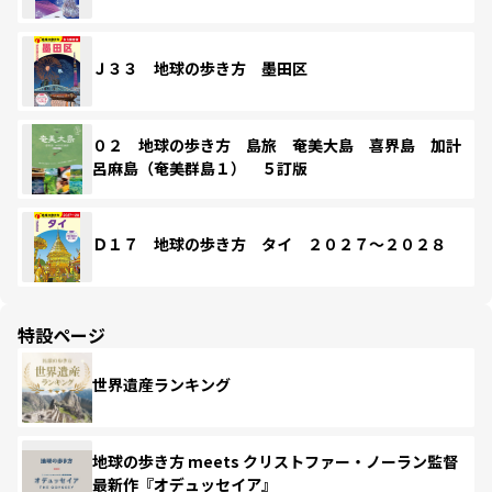
Ｊ３３ 地球の歩き方 墨田区
０２ 地球の歩き方 島旅 奄美大島 喜界島 加計
呂麻島（奄美群島１） ５訂版
Ｄ１７ 地球の歩き方 タイ ２０２７～２０２８
特設ページ
世界遺産ランキング
地球の歩き方 meets クリストファー・ノーラン監督
最新作『オデュッセイア』