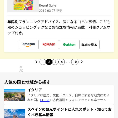
Resort Style
2019.03.27 発売
年齢別プランニングアドバイス、気になるゴハン事情、こども
服のショッピングテクなどお役立ち情報が満載。別冊グアムマ
ップ付き。
詳細を見る
…
1
2
3
4
10
AD
AD
人気の国と地域から探す
イタリア
イタリアは歴史、文化、グルメ、自然と多彩な魅力にあふ
れた国。
ローマ
の古代遺跡やフィレンツェのルネッサンス
美術、ヴェネツィアの運河など、歴史あるスポットはもち
スペインの観光ポイントと人気スポット・知ってお
ろん、トスカーナの美しい田園風景やアマルフィ海岸の絶
景など、自然景観も見逃せない。観光の合間には、本場の
くべき基本情報