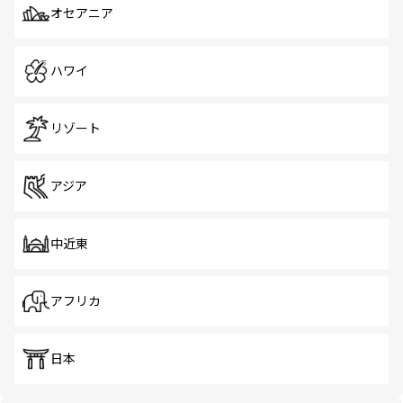
オセアニア
ハワイ
リゾート
アジア
中近東
アフリカ
日本