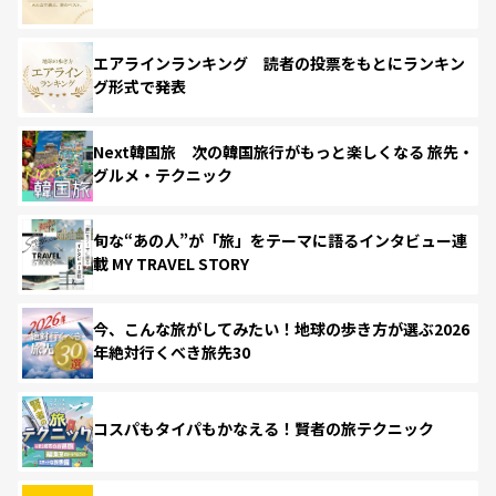
エアラインランキング 読者の投票をもとにランキン
グ形式で発表
Next韓国旅 次の韓国旅行がもっと楽しくなる 旅先・
グルメ・テクニック
旬な“あの人”が「旅」をテーマに語るインタビュー連
載 MY TRAVEL STORY
今、こんな旅がしてみたい！地球の歩き方が選ぶ2026
年絶対行くべき旅先30
コスパもタイパもかなえる！賢者の旅テクニック