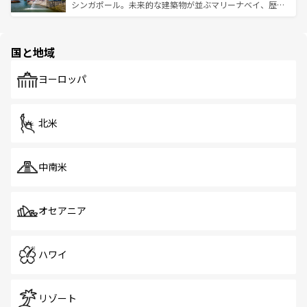
た文化、そして多様な観光資源が、訪れる旅人を魅了し続
うな絶景から文化的な体験まで、香港を存分に楽しみ尽く
シンガポール。未来的な建築物が並ぶマリーナベイ、歴史
ける。 なお、新着のタイ情報は
コンテンツ一覧
を参照して
そう。 なお、新着の香港情報は
コンテンツ一覧
を参照して
と伝統を感じられるエスニックタウン、多数の緑豊かな公
ほしい。
ほしい。
園や自然保護区など、自然が調和した近代的な景観と文化
の多様性あふれるカラフルな町は、どこを歩いても新しい
国と地域
発見がある。さらに、治安のよさや充実した公共交通機関
も、旅行者にとっては魅力的なポイント。グルメも豊富
で、ホーカーズは地元の風情を楽しめる外せないスポット
ヨーロッパ
だ。訪れる人を飽きさせないシンガポールで、多様な魅力
を体感しよう。 なお、新着のシンガポール情報は
コンテン
ツ一覧
を参照してほしい。
北米
中南米
オセアニア
ハワイ
リゾート