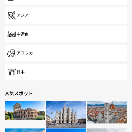
アジア
中近東
アフリカ
日本
人気スポット