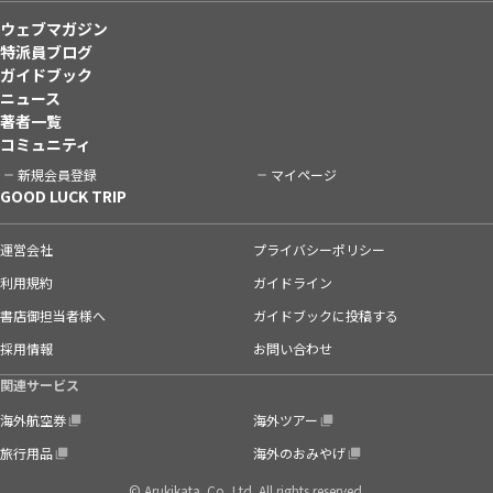
ウェブマガジン
特派員ブログ
ガイドブック
ニュース
著者一覧
コミュニティ
新規会員登録
マイページ
GOOD LUCK TRIP
運営会社
プライバシーポリシー
利用規約
ガイドライン
書店御担当者様へ
ガイドブックに投稿する
採用情報
お問い合わせ
関連サービス
海外航空券
海外ツアー
旅行用品
海外のおみやげ
© Arukikata. Co.,Ltd. All rights reserved.