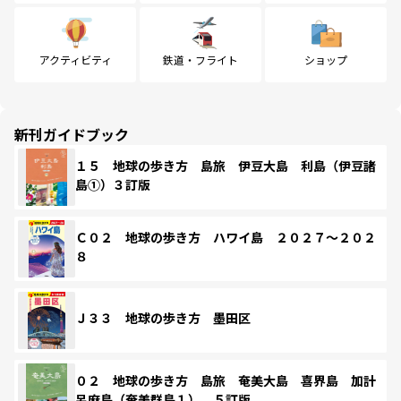
アクティビティ
鉄道・フライト
ショップ
新刊ガイドブック
１５ 地球の歩き方 島旅 伊豆大島 利島（伊豆諸
島①）３訂版
Ｃ０２ 地球の歩き方 ハワイ島 ２０２７～２０２
８
Ｊ３３ 地球の歩き方 墨田区
０２ 地球の歩き方 島旅 奄美大島 喜界島 加計
呂麻島（奄美群島１） ５訂版