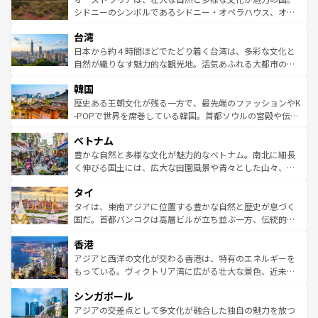
しみながら、その多様性と豊かな歴史を感じることができ
おすすめ。エメラルドグリーンに輝く海をはじめ、豊かな
シドニーのシンボルであるシドニー・オペラハウス、オー
るだろう。車でのロードトリップや列車の旅も、アメリカ
文化や歴史が息づいている。「アロハスピリット」と呼ば
ストラリア東海岸北部に広がる大サンゴ礁地帯グレートバ
ならではの贅沢な旅のスタイルだ。 なお、新着のアメリカ
台湾
れるおもてなしの心で訪れる人々を迎えてくれるハワイの
リアリーフや大陸中央部にそびえるウルル（エアーズロッ
情報は
コンテンツ一覧
を参照してほしい。
人々、おいしいローカルフードやハワイアンミュージッ
ク）、タスマニアの美しい原生林やケアンズの熱帯雨林な
日本から約４時間ほどでたどり着く台湾は、多彩な文化と
ク、伝統的なフラダンスなど、すべてがハワイの魅力を彩
ど、見どころがたくさん。また、カフェやワイン、オージ
自然が織りなす魅力的な観光地。活気あふれる大都市の台
っている。訪れるたびに新しい発見と感動が待っているハ
ービーフなどの食文化も豊かで、美味しいものであふれて
北やノスタルジックな町並みが人気な九份（ジォウフェ
ワイを、存分に味わってほしい。 なお、新着のハワイ情報
韓国
いる。アクティビティも充実しており、サーフィンやダイ
ン）、静ひつな山岳地帯である台湾東部など、都市の喧騒
は
コンテンツ一覧
を参照してほしい。
ビング、ハイキングなど、アウトドア好きにはたまらな
と山間の静けさが共存しており、訪れる人に新しい発見と
歴史ある王朝文化が残る一方で、最先端のファッションやK
い。オーストラリアの多彩な魅力を存分に味わいつくそ
驚きをもたらしてくれる。また、奥深い台湾の食文化も魅
-POPで世界を席巻している韓国。首都ソウルの宮殿や伝統
う。 なお、新着のオーストラリア情報は
コンテンツ一覧
を
力で、夜市などの屋台グルメから高級料理、ヘルシーで美
家屋が並ぶエリアでは韓国の歴史と文化に浸ることがで
参照してほしい。
ベトナム
容にもいいと評判のスイーツなど、バラエティ豊かな料理
き、地方に足を延ばせば四季折々の自然美を楽しむことが
が味わえる。 なお、新着の台湾情報は
コンテンツ一覧
を参
できる。そして、キムチや焼肉、絶品のストリートフード
豊かな自然と多様な文化が魅力的なベトナム。南北に細長
照してほしい。
まで、さまざまな韓国料理が待っている。夜には、韓国な
く伸びる国土には、広大な田園風景や青々とした山々、世
らではのナイトライフも堪能できる。あたたかいホスピタ
界遺産に登録された壮大な自然景観が点在し、都市部では
タイ
リティに包まれながら、韓国の多彩な魅力を心ゆくまで味
急速な発展と共に伝統が息づく。ハノイの古い町並みやホ
わってみてほしい。 なお、新着の韓国情報は
コンテンツ一
ーチミン市のフランス統治時代の建物も、独特の雰囲気を
タイは、東南アジアに位置する豊かな自然と歴史が息づく
覧
を参照してほしい。
醸し出している。また、バラエティの豊かさとおいしさで
国だ。首都バンコクは高層ビルが立ち並ぶ一方、伝統的な
世界中の食通を魅了してやまないベトナム料理も魅力のひ
寺院や市場がいたるところに点在し、古きよき文化と現代
香港
とつ。フォーやバインミー、ベトナムコーヒーなどは、ぜ
の活気が交差している。北部ではチェンマイなどの山岳地
ひ現地で味わいたい。どの地域を訪れてもあたたかい人々
帯で自然と触れ合い、南部ではプーケットやクラビの美し
アジアと西洋の文化が交わる香港は、特有のエネルギーを
が旅行者を迎えてくれるので、きっと忘れられない旅にな
いビーチでリゾート気分を楽しむことができる。タイ料理
もっている。ヴィクトリア湾に広がる壮大な景色、近未来
るはずだ。 なお、新着のベトナム情報は
コンテンツ一覧
を
は世界的に有名で、屋台から高級レストランまで味覚を刺
的なアートスポット、そして歴史と現代が融合した町並
参照してほしい。
シンガポール
激する。気候は一年中温暖で、どの季節にも異なる楽しみ
み、どこを訪れても感動するはず。観光スポットが密集し
が待っている。親しみやすいタイの人々、仏教を中心とし
ており、効率よく見どころを回れるのも魅力。息をのむよ
アジアの交差点として多文化が融合した独自の魅力を放つ