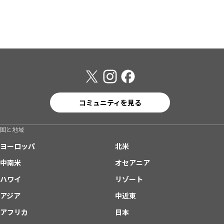
コミュニティを見る
国と地域
ヨーロッパ
北米
中南米
オセアニア
ハワイ
リゾート
アジア
中近東
アフリカ
日本