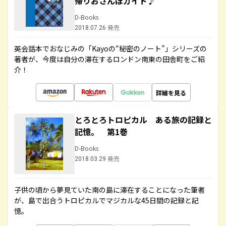
帰りおさんぽガイド♪
D-Books
2018.07.26 発売
英会話本でおなじみの「Kayoの“秘密のノート”」シリーズの
著者が、今度は自分の滞在するロンドン南東の田舎町をご紹
介！
詳細を見る
とろとろトロピカル ある旅の記録と
記憶。 第1巻
D-Books
2018.03.29 発売
子供の頃から夢見ていた南の島に滞在することになった筆者
が、島で出合うトロピカルでマジカルな45日間の記録と記
憶。