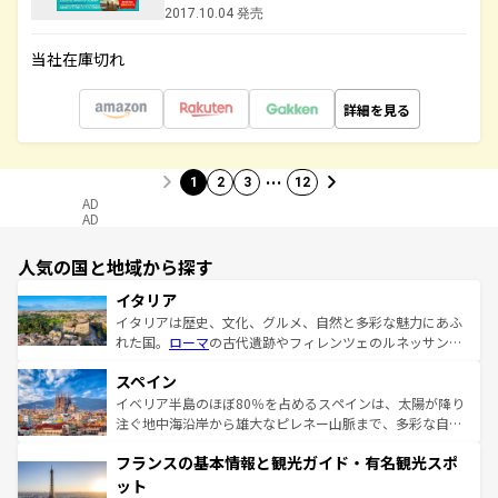
2017.10.04 発売
当社在庫切れ
詳細を見る
…
1
2
3
12
AD
AD
人気の国と地域から探す
イタリア
イタリアは歴史、文化、グルメ、自然と多彩な魅力にあふ
れた国。
ローマ
の古代遺跡やフィレンツェのルネッサンス
美術、ヴェネツィアの運河など、歴史あるスポットはもち
スペイン
ろん、トスカーナの美しい田園風景やアマルフィ海岸の絶
景など、自然景観も見逃せない。観光の合間には、本場の
イベリア半島のほぼ80％を占めるスペインは、太陽が降り
ピザやパスタなど、絶品のイタリア料理を堪能することも
注ぐ地中海沿岸から雄大なピレネー山脈まで、多彩な自然
できる。朝目覚めてから夜眠るまで、すべての瞬間を楽し
と文化が詰まったヨーロッパ屈指の旅行先だ。多様な地域
フランスの基本情報と観光ガイド・有名観光スポ
ませてくれるイタリアで、忘れられない旅をしてみよう！
文化が根付くこの国では、情熱的なフラメンコ、熱気あふ
なお、新着のイタリア情報は
コンテンツ一覧
を参照してほ
れる闘牛、そして美味しいタパスが生活の一部となってい
ット