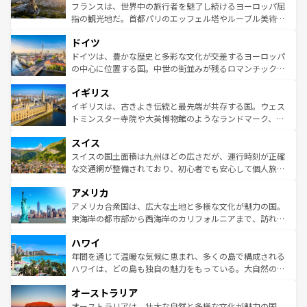
しい。
る。首都マドリードの洗練された雰囲気や、バルセロナの
フランスは、世界中の旅行者を魅了し続けるヨーロッパ屈
アートに溢れた街角から、地方では古代ローマ遺跡や中世
指の観光地だ。首都パリのエッフェル塔やルーブル美術館
の城塞都市、穏やかなビーチリゾートまで多彩な表情を見
といった象徴的なスポットから、田舎町の古風な美しさま
せる。地方によって風土や気候が異なるスペインはその個
ドイツ
で、幅広い魅力が詰まっている。華麗な宮殿、歴史的な大
性で訪れる人を魅了する。 なお、新着のスペイン情報は
コ
聖堂、美しいビーチ、そして豊かな自然が、訪れる者を心
ドイツは、豊かな歴史と多彩な文化が交差するヨーロッパ
ンテンツ一覧
を参照してほしい。
から魅了する。また、フランスは美食の国としても知ら
の中心に位置する国。中世の街並みが残るロマンチック街
れ、フランス料理はユネスコ無形文化遺産にも登録されて
道から、未来を先取りするようなモダンな都市まで多様な
イギリス
いる。シャンパンの発祥地であるランス、プロヴァンスの
顔を持つこの国は、どこを歩いても飽きることがない。ベ
香り高いラベンダー畑など、多彩な楽しみ方が可能だ。さ
ルリンの文化的活気、バイエルン州のアルプスの絶景、そ
イギリスは、古きよき伝統と最先端が共存する国。ウェス
らに、パリ以外の地域にも魅力が溢れており、どの街角に
してライン川沿いのワイン畑といった風景は必見。ビール
トミンスター寺院や大英博物館のようなランドマーク、歴
も豊かな歴史と文化が息づいている。パリ以外の個性あふ
とソーセージを味わいながら地元の人と過ごす楽しい時間
史ある大学都市、美しい丘陵地帯や牧歌的な風景など、エ
れる地方に足を運ぶとそれぞれで全く異なる文化を体験で
スイス
は、お酒好きな人にはぜひ体験してほしい。 なお、新着の
リアごとに異なる魅力がある。また、優雅なアフタヌーン
きるだろう。 なお、新着のフランス情報は
コンテンツ一覧
ドイツ情報は
コンテンツ一覧
を参照してほしい。
ティー、ビール好きにはたまらない英国パブ、サッカー観
スイスの国土面積は九州ほどの広さだが、運行時刻が正確
を参照してほしい。
戦など、本場だからこそできる体験も豊富。イギリスを旅
な交通網が整備されており、初心者でも安心して個人旅行
して楽しみつくそう。 なお、新着のイギリス情報は
コンテ
を楽しめる。日本同様に時刻表どおりの旅が可能だ。中世
アメリカ
ンツ一覧
を参照してほしい。
の建物がそのまま残る町や、スイスならではのユニークな
博物館もあり、アルプス観光だけでなく町歩きも満喫する
アメリカ合衆国は、広大な土地と多様な文化が魅力の国。
ことができる。国民の所得が高いため物価も高いが、旅行
東海岸の都市部から西海岸のカリフォルニアまで、訪れる
者向けの交通パス提供のサービスもあり、うまく活用すれ
場所ごとに異なる風景と体験が待っている。ニューヨーク
ハワイ
ば市内交通費無料で観光を楽しむこともできる。 なお、新
のような巨大都市は、観光、ショッピング、エンターテイ
着のスイス情報は
コンテンツ一覧
を参照してほしい。
ンメントが詰まった刺激的なスポットだ。一方、アメリカ
年間を通じて温暖な気候に恵まれ、多くの島で構成される
西部には大自然が広がり、グランドキャニオンやイエロー
ハワイは、どの島も独自の魅力をもっている。大自然の神
ストーン国立公園といった絶景が堪能できる。さらに、南
秘を感じたいなら、火山が生み出した壮大な景観を誇るハ
オーストラリア
部のニューオーリンズでは、音楽と美食が融合した独特の
ワイ島は見逃せない。また、定番の観光地といえばオアフ
文化が魅力。旅行者はアメリカの各地域で異なる魅力を楽
島だが、静かな自然を求めるならマウイ島やカウアイ島が
オーストラリアは、壮大な自然と多様な文化が魅力の国。