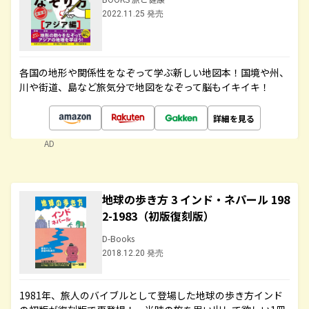
2022.11.25 発売
各国の地形や関係性をなぞって学ぶ新しい地図本！国境や州、
川や街道、島など旅気分で地図をなぞって脳もイキイキ！
詳細を見る
AD
地球の歩き方 3 インド・ネパール 198
2-1983（初版復刻版）
D-Books
2018.12.20 発売
1981年、旅人のバイブルとして登場した地球の歩き方インド