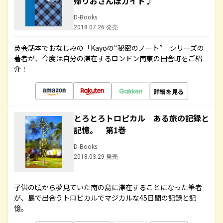
帰りおさんぽガイド♪
D-Books
2018.07.26 発売
英会話本でおなじみの「Kayoの“秘密のノート”」シリーズの
著者が、今度は自分の滞在するロンドン南東の田舎町をご紹
介！
詳細を見る
とろとろトロピカル ある旅の記録と
記憶。 第1巻
D-Books
2018.03.29 発売
子供の頃から夢見ていた南の島に滞在することになった筆者
が、島で出合うトロピカルでマジカルな45日間の記録と記
憶。