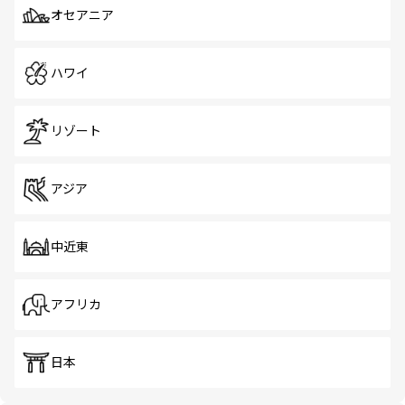
オセアニア
ハワイ
リゾート
アジア
中近東
アフリカ
日本