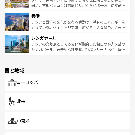
覧
を参照してほしい。
醸し出している。また、バラエティの豊かさとおいしさで
国だ。首都バンコクは高層ビルが立ち並ぶ一方、伝統的な
世界中の食通を魅了してやまないベトナム料理も魅力のひ
寺院や市場がいたるところに点在し、古きよき文化と現代
香港
とつ。フォーやバインミー、ベトナムコーヒーなどは、ぜ
の活気が交差している。北部ではチェンマイなどの山岳地
ひ現地で味わいたい。どの地域を訪れてもあたたかい人々
帯で自然と触れ合い、南部ではプーケットやクラビの美し
アジアと西洋の文化が交わる香港は、特有のエネルギーを
が旅行者を迎えてくれるので、きっと忘れられない旅にな
いビーチでリゾート気分を楽しむことができる。タイ料理
もっている。ヴィクトリア湾に広がる壮大な景色、近未来
るはずだ。 なお、新着のベトナム情報は
コンテンツ一覧
を
は世界的に有名で、屋台から高級レストランまで味覚を刺
的なアートスポット、そして歴史と現代が融合した町並
参照してほしい。
シンガポール
激する。気候は一年中温暖で、どの季節にも異なる楽しみ
み、どこを訪れても感動するはず。観光スポットが密集し
が待っている。親しみやすいタイの人々、仏教を中心とし
ており、効率よく見どころを回れるのも魅力。息をのむよ
アジアの交差点として多文化が融合した独自の魅力を放つ
た文化、そして多様な観光資源が、訪れる旅人を魅了し続
うな絶景から文化的な体験まで、香港を存分に楽しみ尽く
シンガポール。未来的な建築物が並ぶマリーナベイ、歴史
ける。 なお、新着のタイ情報は
コンテンツ一覧
を参照して
そう。 なお、新着の香港情報は
コンテンツ一覧
を参照して
と伝統を感じられるエスニックタウン、多数の緑豊かな公
ほしい。
ほしい。
園や自然保護区など、自然が調和した近代的な景観と文化
の多様性あふれるカラフルな町は、どこを歩いても新しい
国と地域
発見がある。さらに、治安のよさや充実した公共交通機関
も、旅行者にとっては魅力的なポイント。グルメも豊富
で、ホーカーズは地元の風情を楽しめる外せないスポット
ヨーロッパ
だ。訪れる人を飽きさせないシンガポールで、多様な魅力
を体感しよう。 なお、新着のシンガポール情報は
コンテン
ツ一覧
を参照してほしい。
北米
中南米