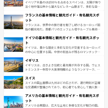
ピザやパスタなど、絶品のイタリア料理を堪能することも
イベリア半島のほぼ80％を占めるスペインは、太陽が降り
できる。朝目覚めてから夜眠るまで、すべての瞬間を楽し
注ぐ地中海沿岸から雄大なピレネー山脈まで、多彩な自然
ませてくれるイタリアで、忘れられない旅をしてみよう！
と文化が詰まったヨーロッパ屈指の旅行先だ。多様な地域
なお、新着のイタリア情報は
コンテンツ一覧
を参照してほ
フランスの基本情報と観光ガイド・有名観光スポ
文化が根付くこの国では、情熱的なフラメンコ、熱気あふ
しい。
れる闘牛、そして美味しいタパスが生活の一部となってい
ット
る。首都マドリードの洗練された雰囲気や、バルセロナの
フランスは、世界中の旅行者を魅了し続けるヨーロッパ屈
アートに溢れた街角から、地方では古代ローマ遺跡や中世
指の観光地だ。首都パリのエッフェル塔やルーブル美術館
の城塞都市、穏やかなビーチリゾートまで多彩な表情を見
といった象徴的なスポットから、田舎町の古風な美しさま
せる。地方によって風土や気候が異なるスペインはその個
ドイツの基本情報と観光ガイド・有名観光スポッ
で、幅広い魅力が詰まっている。華麗な宮殿、歴史的な大
性で訪れる人を魅了する。 なお、新着のスペイン情報は
コ
聖堂、美しいビーチ、そして豊かな自然が、訪れる者を心
ト
ンテンツ一覧
を参照してほしい。
から魅了する。また、フランスは美食の国としても知ら
ドイツは、豊かな歴史と多彩な文化が交差するヨーロッパ
れ、フランス料理はユネスコ無形文化遺産にも登録されて
の中心に位置する国。中世の街並みが残るロマンチック街
いる。シャンパンの発祥地であるランス、プロヴァンスの
道から、未来を先取りするようなモダンな都市まで多様な
香り高いラベンダー畑など、多彩な楽しみ方が可能だ。さ
イギリス
顔を持つこの国は、どこを歩いても飽きることがない。ベ
らに、パリ以外の地域にも魅力が溢れており、どの街角に
ルリンの文化的活気、バイエルン州のアルプスの絶景、そ
イギリスは、古きよき伝統と最先端が共存する国。ウェス
も豊かな歴史と文化が息づいている。パリ以外の個性あふ
してライン川沿いのワイン畑といった風景は必見。ビール
トミンスター寺院や大英博物館のようなランドマーク、歴
れる地方に足を運ぶとそれぞれで全く異なる文化を体験で
とソーセージを味わいながら地元の人と過ごす楽しい時間
史ある大学都市、美しい丘陵地帯や牧歌的な風景など、エ
きるだろう。 なお、新着のフランス情報は
コンテンツ一覧
スイス
は、お酒好きな人にはぜひ体験してほしい。 なお、新着の
リアごとに異なる魅力がある。また、優雅なアフタヌーン
を参照してほしい。
ドイツ情報は
コンテンツ一覧
を参照してほしい。
ティー、ビール好きにはたまらない英国パブ、サッカー観
スイスの国土面積は九州ほどの広さだが、運行時刻が正確
戦など、本場だからこそできる体験も豊富。イギリスを旅
な交通網が整備されており、初心者でも安心して個人旅行
して楽しみつくそう。 なお、新着のイギリス情報は
コンテ
を楽しめる。日本同様に時刻表どおりの旅が可能だ。中世
アメリカの基本情報と観光ガイド・有名観光スポ
ンツ一覧
を参照してほしい。
の建物がそのまま残る町や、スイスならではのユニークな
博物館もあり、アルプス観光だけでなく町歩きも満喫する
ット
ことができる。国民の所得が高いため物価も高いが、旅行
アメリカ合衆国は、広大な土地と多様な文化が魅力の国。