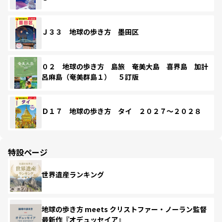
Ｊ３３ 地球の歩き方 墨田区
０２ 地球の歩き方 島旅 奄美大島 喜界島 加計
呂麻島（奄美群島１） ５訂版
Ｄ１７ 地球の歩き方 タイ ２０２７～２０２８
特設ページ
世界遺産ランキング
地球の歩き方 meets クリストファー・ノーラン監督
最新作『オデュッセイア』