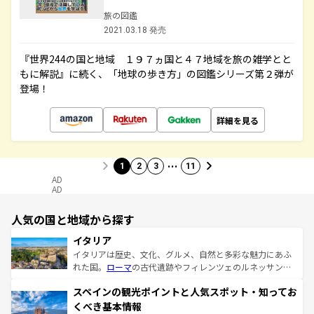
旅の図鑑
2021.03.18 発売
『世界244の国と地域 １９７ヵ国と４７地域を旅の雑学とと
もに解説』に続く、「地球の歩き方」の図鑑シリーズ第２弾が
登場！
詳細を見る
…
1
2
3
11
AD
AD
人気の国と地域から探す
イタリア
イタリアは歴史、文化、グルメ、自然と多彩な魅力にあふ
れた国。
ローマ
の古代遺跡やフィレンツェのルネッサンス
美術、ヴェネツィアの運河など、歴史あるスポットはもち
スペインの観光ポイントと人気スポット・知ってお
ろん、トスカーナの美しい田園風景やアマルフィ海岸の絶
景など、自然景観も見逃せない。観光の合間には、本場の
くべき基本情報