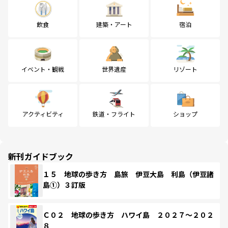
飲食
建築・アート
宿泊
イベント・観戦
世界遺産
リゾート
アクティビティ
鉄道・フライト
ショップ
新刊ガイドブック
１５ 地球の歩き方 島旅 伊豆大島 利島（伊豆諸
島①）３訂版
Ｃ０２ 地球の歩き方 ハワイ島 ２０２７～２０２
８