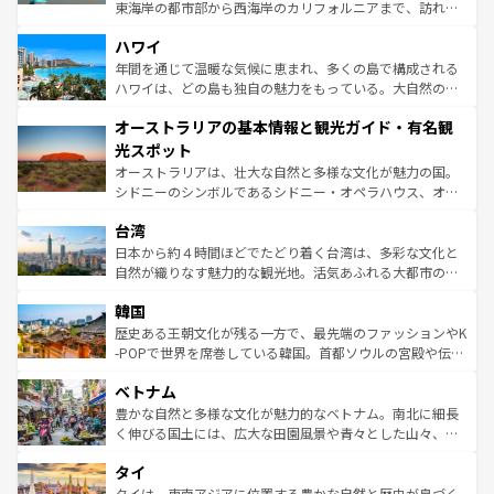
者向けの交通パス提供のサービスもあり、うまく活用すれ
東海岸の都市部から西海岸のカリフォルニアまで、訪れる
ば市内交通費無料で観光を楽しむこともできる。 なお、新
場所ごとに異なる風景と体験が待っている。ニューヨーク
着のスイス情報は
コンテンツ一覧
を参照してほしい。
ハワイ
のような巨大都市は、観光、ショッピング、エンターテイ
ンメントが詰まった刺激的なスポットだ。一方、アメリカ
年間を通じて温暖な気候に恵まれ、多くの島で構成される
西部には大自然が広がり、グランドキャニオンやイエロー
ハワイは、どの島も独自の魅力をもっている。大自然の神
ストーン国立公園といった絶景が堪能できる。さらに、南
秘を感じたいなら、火山が生み出した壮大な景観を誇るハ
オーストラリアの基本情報と観光ガイド・有名観
部のニューオーリンズでは、音楽と美食が融合した独特の
ワイ島は見逃せない。また、定番の観光地といえばオアフ
文化が魅力。旅行者はアメリカの各地域で異なる魅力を楽
島だが、静かな自然を求めるならマウイ島やカウアイ島が
光スポット
しみながら、その多様性と豊かな歴史を感じることができ
おすすめ。エメラルドグリーンに輝く海をはじめ、豊かな
オーストラリアは、壮大な自然と多様な文化が魅力の国。
るだろう。車でのロードトリップや列車の旅も、アメリカ
文化や歴史が息づいている。「アロハスピリット」と呼ば
シドニーのシンボルであるシドニー・オペラハウス、オー
ならではの贅沢な旅のスタイルだ。 なお、新着のアメリカ
れるおもてなしの心で訪れる人々を迎えてくれるハワイの
ストラリア東海岸北部に広がる大サンゴ礁地帯グレートバ
情報は
コンテンツ一覧
を参照してほしい。
人々、おいしいローカルフードやハワイアンミュージッ
台湾
リアリーフや大陸中央部にそびえるウルル（エアーズロッ
ク、伝統的なフラダンスなど、すべてがハワイの魅力を彩
ク）、タスマニアの美しい原生林やケアンズの熱帯雨林な
日本から約４時間ほどでたどり着く台湾は、多彩な文化と
っている。訪れるたびに新しい発見と感動が待っているハ
ど、見どころがたくさん。また、カフェやワイン、オージ
自然が織りなす魅力的な観光地。活気あふれる大都市の台
ワイを、存分に味わってほしい。 なお、新着のハワイ情報
ービーフなどの食文化も豊かで、美味しいものであふれて
北やノスタルジックな町並みが人気な九份（ジォウフェ
は
コンテンツ一覧
を参照してほしい。
韓国
いる。アクティビティも充実しており、サーフィンやダイ
ン）、静ひつな山岳地帯である台湾東部など、都市の喧騒
ビング、ハイキングなど、アウトドア好きにはたまらな
と山間の静けさが共存しており、訪れる人に新しい発見と
歴史ある王朝文化が残る一方で、最先端のファッションやK
い。オーストラリアの多彩な魅力を存分に味わいつくそ
驚きをもたらしてくれる。また、奥深い台湾の食文化も魅
-POPで世界を席巻している韓国。首都ソウルの宮殿や伝統
う。 なお、新着のオーストラリア情報は
コンテンツ一覧
を
力で、夜市などの屋台グルメから高級料理、ヘルシーで美
家屋が並ぶエリアでは韓国の歴史と文化に浸ることがで
参照してほしい。
ベトナム
容にもいいと評判のスイーツなど、バラエティ豊かな料理
き、地方に足を延ばせば四季折々の自然美を楽しむことが
が味わえる。 なお、新着の台湾情報は
コンテンツ一覧
を参
できる。そして、キムチや焼肉、絶品のストリートフード
豊かな自然と多様な文化が魅力的なベトナム。南北に細長
照してほしい。
まで、さまざまな韓国料理が待っている。夜には、韓国な
く伸びる国土には、広大な田園風景や青々とした山々、世
らではのナイトライフも堪能できる。あたたかいホスピタ
界遺産に登録された壮大な自然景観が点在し、都市部では
タイ
リティに包まれながら、韓国の多彩な魅力を心ゆくまで味
急速な発展と共に伝統が息づく。ハノイの古い町並みやホ
わってみてほしい。 なお、新着の韓国情報は
コンテンツ一
ーチミン市のフランス統治時代の建物も、独特の雰囲気を
タイは、東南アジアに位置する豊かな自然と歴史が息づく