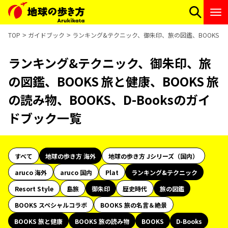
TOP
ガイドブック
ランキング&テクニック、御朱印、旅の図鑑、BOOKS 旅と健
ランキング&テクニック、御朱印、旅
の図鑑、BOOKS 旅と健康、BOOKS 旅
の読み物、BOOKS、D-Booksのガイ
ドブック一覧
すべて
地球の歩き方 海外
地球の歩き方 Jシリーズ（国内）
aruco 海外
aruco 国内
Plat
ランキング&テクニック
Resort Style
島旅
御朱印
歴史時代
旅の図鑑
BOOKS スペシャルコラボ
BOOKS 旅の名言＆絶景
BOOKS 旅と健康
BOOKS 旅の読み物
BOOKS
D-Books