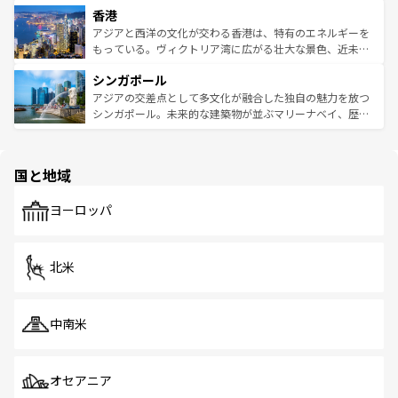
香港
とつ。フォーやバインミー、ベトナムコーヒーなどは、ぜ
の活気が交差している。北部ではチェンマイなどの山岳地
ひ現地で味わいたい。どの地域を訪れてもあたたかい人々
帯で自然と触れ合い、南部ではプーケットやクラビの美し
アジアと西洋の文化が交わる香港は、特有のエネルギーを
が旅行者を迎えてくれるので、きっと忘れられない旅にな
いビーチでリゾート気分を楽しむことができる。タイ料理
もっている。ヴィクトリア湾に広がる壮大な景色、近未来
るはずだ。 なお、新着のベトナム情報は
コンテンツ一覧
を
は世界的に有名で、屋台から高級レストランまで味覚を刺
的なアートスポット、そして歴史と現代が融合した町並
参照してほしい。
シンガポール
激する。気候は一年中温暖で、どの季節にも異なる楽しみ
み、どこを訪れても感動するはず。観光スポットが密集し
が待っている。親しみやすいタイの人々、仏教を中心とし
ており、効率よく見どころを回れるのも魅力。息をのむよ
アジアの交差点として多文化が融合した独自の魅力を放つ
た文化、そして多様な観光資源が、訪れる旅人を魅了し続
うな絶景から文化的な体験まで、香港を存分に楽しみ尽く
シンガポール。未来的な建築物が並ぶマリーナベイ、歴史
ける。 なお、新着のタイ情報は
コンテンツ一覧
を参照して
そう。 なお、新着の香港情報は
コンテンツ一覧
を参照して
と伝統を感じられるエスニックタウン、多数の緑豊かな公
ほしい。
ほしい。
園や自然保護区など、自然が調和した近代的な景観と文化
の多様性あふれるカラフルな町は、どこを歩いても新しい
国と地域
発見がある。さらに、治安のよさや充実した公共交通機関
も、旅行者にとっては魅力的なポイント。グルメも豊富
で、ホーカーズは地元の風情を楽しめる外せないスポット
ヨーロッパ
だ。訪れる人を飽きさせないシンガポールで、多様な魅力
を体感しよう。 なお、新着のシンガポール情報は
コンテン
ツ一覧
を参照してほしい。
北米
中南米
オセアニア