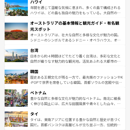
着のスイス情報は
コンテンツ一覧
を参照してほしい。
ハワイ
のような巨大都市は、観光、ショッピング、エンターテイ
ンメントが詰まった刺激的なスポットだ。一方、アメリカ
年間を通じて温暖な気候に恵まれ、多くの島で構成される
西部には大自然が広がり、グランドキャニオンやイエロー
ハワイは、どの島も独自の魅力をもっている。大自然の神
ストーン国立公園といった絶景が堪能できる。さらに、南
秘を感じたいなら、火山が生み出した壮大な景観を誇るハ
オーストラリアの基本情報と観光ガイド・有名観
部のニューオーリンズでは、音楽と美食が融合した独特の
ワイ島は見逃せない。また、定番の観光地といえばオアフ
文化が魅力。旅行者はアメリカの各地域で異なる魅力を楽
島だが、静かな自然を求めるならマウイ島やカウアイ島が
光スポット
しみながら、その多様性と豊かな歴史を感じることができ
おすすめ。エメラルドグリーンに輝く海をはじめ、豊かな
オーストラリアは、壮大な自然と多様な文化が魅力の国。
るだろう。車でのロードトリップや列車の旅も、アメリカ
文化や歴史が息づいている。「アロハスピリット」と呼ば
シドニーのシンボルであるシドニー・オペラハウス、オー
ならではの贅沢な旅のスタイルだ。 なお、新着のアメリカ
れるおもてなしの心で訪れる人々を迎えてくれるハワイの
ストラリア東海岸北部に広がる大サンゴ礁地帯グレートバ
情報は
コンテンツ一覧
を参照してほしい。
人々、おいしいローカルフードやハワイアンミュージッ
台湾
リアリーフや大陸中央部にそびえるウルル（エアーズロッ
ク、伝統的なフラダンスなど、すべてがハワイの魅力を彩
ク）、タスマニアの美しい原生林やケアンズの熱帯雨林な
日本から約４時間ほどでたどり着く台湾は、多彩な文化と
っている。訪れるたびに新しい発見と感動が待っているハ
ど、見どころがたくさん。また、カフェやワイン、オージ
自然が織りなす魅力的な観光地。活気あふれる大都市の台
ワイを、存分に味わってほしい。 なお、新着のハワイ情報
ービーフなどの食文化も豊かで、美味しいものであふれて
北やノスタルジックな町並みが人気な九份（ジォウフェ
は
コンテンツ一覧
を参照してほしい。
韓国
いる。アクティビティも充実しており、サーフィンやダイ
ン）、静ひつな山岳地帯である台湾東部など、都市の喧騒
ビング、ハイキングなど、アウトドア好きにはたまらな
と山間の静けさが共存しており、訪れる人に新しい発見と
歴史ある王朝文化が残る一方で、最先端のファッションやK
い。オーストラリアの多彩な魅力を存分に味わいつくそ
驚きをもたらしてくれる。また、奥深い台湾の食文化も魅
-POPで世界を席巻している韓国。首都ソウルの宮殿や伝統
う。 なお、新着のオーストラリア情報は
コンテンツ一覧
を
力で、夜市などの屋台グルメから高級料理、ヘルシーで美
家屋が並ぶエリアでは韓国の歴史と文化に浸ることがで
参照してほしい。
ベトナム
容にもいいと評判のスイーツなど、バラエティ豊かな料理
き、地方に足を延ばせば四季折々の自然美を楽しむことが
が味わえる。 なお、新着の台湾情報は
コンテンツ一覧
を参
できる。そして、キムチや焼肉、絶品のストリートフード
豊かな自然と多様な文化が魅力的なベトナム。南北に細長
照してほしい。
まで、さまざまな韓国料理が待っている。夜には、韓国な
く伸びる国土には、広大な田園風景や青々とした山々、世
らではのナイトライフも堪能できる。あたたかいホスピタ
界遺産に登録された壮大な自然景観が点在し、都市部では
タイ
リティに包まれながら、韓国の多彩な魅力を心ゆくまで味
急速な発展と共に伝統が息づく。ハノイの古い町並みやホ
わってみてほしい。 なお、新着の韓国情報は
コンテンツ一
ーチミン市のフランス統治時代の建物も、独特の雰囲気を
タイは、東南アジアに位置する豊かな自然と歴史が息づく
覧
を参照してほしい。
醸し出している。また、バラエティの豊かさとおいしさで
国だ。首都バンコクは高層ビルが立ち並ぶ一方、伝統的な
世界中の食通を魅了してやまないベトナム料理も魅力のひ
寺院や市場がいたるところに点在し、古きよき文化と現代