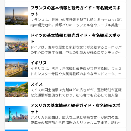
ませてくれるイタリアで、忘れられない旅をしてみよう！
と文化が詰まったヨーロッパ屈指の旅行先だ。多様な地域
なお、新着のイタリア情報は
コンテンツ一覧
を参照してほ
フランスの基本情報と観光ガイド・有名観光スポ
文化が根付くこの国では、情熱的なフラメンコ、熱気あふ
しい。
れる闘牛、そして美味しいタパスが生活の一部となってい
ット
る。首都マドリードの洗練された雰囲気や、バルセロナの
フランスは、世界中の旅行者を魅了し続けるヨーロッパ屈
アートに溢れた街角から、地方では古代ローマ遺跡や中世
指の観光地だ。首都パリのエッフェル塔やルーブル美術館
の城塞都市、穏やかなビーチリゾートまで多彩な表情を見
といった象徴的なスポットから、田舎町の古風な美しさま
せる。地方によって風土や気候が異なるスペインはその個
ドイツの基本情報と観光ガイド・有名観光スポッ
で、幅広い魅力が詰まっている。華麗な宮殿、歴史的な大
性で訪れる人を魅了する。 なお、新着のスペイン情報は
コ
聖堂、美しいビーチ、そして豊かな自然が、訪れる者を心
ト
ンテンツ一覧
を参照してほしい。
から魅了する。また、フランスは美食の国としても知ら
ドイツは、豊かな歴史と多彩な文化が交差するヨーロッパ
れ、フランス料理はユネスコ無形文化遺産にも登録されて
の中心に位置する国。中世の街並みが残るロマンチック街
いる。シャンパンの発祥地であるランス、プロヴァンスの
道から、未来を先取りするようなモダンな都市まで多様な
香り高いラベンダー畑など、多彩な楽しみ方が可能だ。さ
イギリス
顔を持つこの国は、どこを歩いても飽きることがない。ベ
らに、パリ以外の地域にも魅力が溢れており、どの街角に
ルリンの文化的活気、バイエルン州のアルプスの絶景、そ
イギリスは、古きよき伝統と最先端が共存する国。ウェス
も豊かな歴史と文化が息づいている。パリ以外の個性あふ
してライン川沿いのワイン畑といった風景は必見。ビール
トミンスター寺院や大英博物館のようなランドマーク、歴
れる地方に足を運ぶとそれぞれで全く異なる文化を体験で
とソーセージを味わいながら地元の人と過ごす楽しい時間
史ある大学都市、美しい丘陵地帯や牧歌的な風景など、エ
きるだろう。 なお、新着のフランス情報は
コンテンツ一覧
スイス
は、お酒好きな人にはぜひ体験してほしい。 なお、新着の
リアごとに異なる魅力がある。また、優雅なアフタヌーン
を参照してほしい。
ドイツ情報は
コンテンツ一覧
を参照してほしい。
ティー、ビール好きにはたまらない英国パブ、サッカー観
スイスの国土面積は九州ほどの広さだが、運行時刻が正確
戦など、本場だからこそできる体験も豊富。イギリスを旅
な交通網が整備されており、初心者でも安心して個人旅行
して楽しみつくそう。 なお、新着のイギリス情報は
コンテ
を楽しめる。日本同様に時刻表どおりの旅が可能だ。中世
アメリカの基本情報と観光ガイド・有名観光スポ
ンツ一覧
を参照してほしい。
の建物がそのまま残る町や、スイスならではのユニークな
博物館もあり、アルプス観光だけでなく町歩きも満喫する
ット
ことができる。国民の所得が高いため物価も高いが、旅行
アメリカ合衆国は、広大な土地と多様な文化が魅力の国。
者向けの交通パス提供のサービスもあり、うまく活用すれ
東海岸の都市部から西海岸のカリフォルニアまで、訪れる
ば市内交通費無料で観光を楽しむこともできる。 なお、新
場所ごとに異なる風景と体験が待っている。ニューヨーク