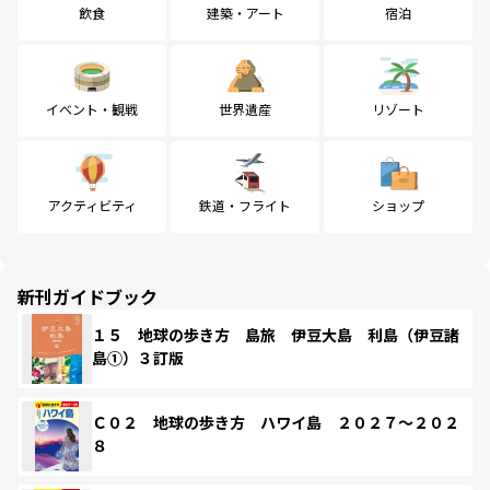
飲食
建築・アート
宿泊
イベント・観戦
世界遺産
リゾート
アクティビティ
鉄道・フライト
ショップ
新刊ガイドブック
１５ 地球の歩き方 島旅 伊豆大島 利島（伊豆諸
島①）３訂版
Ｃ０２ 地球の歩き方 ハワイ島 ２０２７～２０２
８