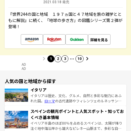
2021.03.18 発売
『世界244の国と地域 １９７ヵ国と４７地域を旅の雑学とと
もに解説』に続く、「地球の歩き方」の図鑑シリーズ第２弾が
登場！
詳細を見る
…
1
2
3
10
AD
AD
人気の国と地域から探す
イタリア
イタリアは歴史、文化、グルメ、自然と多彩な魅力にあふ
れた国。
ローマ
の古代遺跡やフィレンツェのルネッサンス
美術、ヴェネツィアの運河など、歴史あるスポットはもち
スペインの観光ポイントと人気スポット・知ってお
ろん、トスカーナの美しい田園風景やアマルフィ海岸の絶
景など、自然景観も見逃せない。観光の合間には、本場の
くべき基本情報
ピザやパスタなど、絶品のイタリア料理を堪能することも
イベリア半島のほぼ80％を占めるスペインは、太陽が降り
できる。朝目覚めてから夜眠るまで、すべての瞬間を楽し
注ぐ地中海沿岸から雄大なピレネー山脈まで、多彩な自然