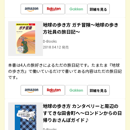
詳細を見る
地球の歩き方 ガチ冒険～地球の歩き
方社員の旅日記～
D-Books
2018.04.12 発売
本書は4人の旅好きによるただの旅日記です。たまたま『地球
の歩き方』で働いているだけで書いてある内容はただの旅日記
です。
詳細を見る
地球の歩き方 カンタベリーと周辺の
すてきな田舎町へ～ロンドンからの日
帰りおさんぽガイド♪
D-Books