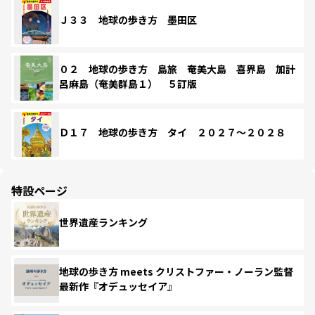
Ｊ３３ 地球の歩き方 墨田区
０２ 地球の歩き方 島旅 奄美大島 喜界島 加計
呂麻島（奄美群島１） ５訂版
Ｄ１７ 地球の歩き方 タイ ２０２７～２０２８
特設ページ
世界遺産ランキング
地球の歩き方 meets クリストファー・ノーラン監督
最新作『オデュッセイア』