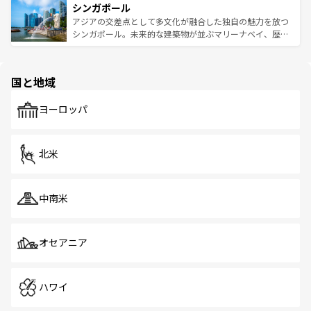
参照してほしい。
シンガポール
激する。気候は一年中温暖で、どの季節にも異なる楽しみ
み、どこを訪れても感動するはず。観光スポットが密集し
が待っている。親しみやすいタイの人々、仏教を中心とし
ており、効率よく見どころを回れるのも魅力。息をのむよ
アジアの交差点として多文化が融合した独自の魅力を放つ
た文化、そして多様な観光資源が、訪れる旅人を魅了し続
うな絶景から文化的な体験まで、香港を存分に楽しみ尽く
シンガポール。未来的な建築物が並ぶマリーナベイ、歴史
ける。 なお、新着のタイ情報は
コンテンツ一覧
を参照して
そう。 なお、新着の香港情報は
コンテンツ一覧
を参照して
と伝統を感じられるエスニックタウン、多数の緑豊かな公
ほしい。
ほしい。
園や自然保護区など、自然が調和した近代的な景観と文化
の多様性あふれるカラフルな町は、どこを歩いても新しい
国と地域
発見がある。さらに、治安のよさや充実した公共交通機関
も、旅行者にとっては魅力的なポイント。グルメも豊富
で、ホーカーズは地元の風情を楽しめる外せないスポット
ヨーロッパ
だ。訪れる人を飽きさせないシンガポールで、多様な魅力
を体感しよう。 なお、新着のシンガポール情報は
コンテン
ツ一覧
を参照してほしい。
北米
中南米
オセアニア
ハワイ