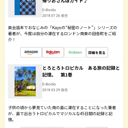
帰りおさんぽガイド♪
D-Books
2018.07.26 発売
英会話本でおなじみの「Kayoの“秘密のノート”」シリーズの
著者が、今度は自分の滞在するロンドン南東の田舎町をご紹
介！
詳細を見る
とろとろトロピカル ある旅の記録と
記憶。 第1巻
D-Books
2018.03.29 発売
子供の頃から夢見ていた南の島に滞在することになった筆者
が、島で出合うトロピカルでマジカルな45日間の記録と記
憶。