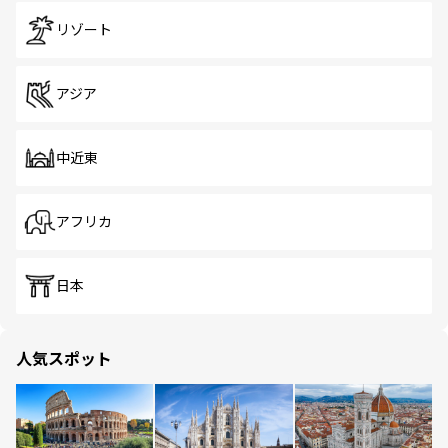
リゾート
アジア
中近東
アフリカ
日本
人気スポット