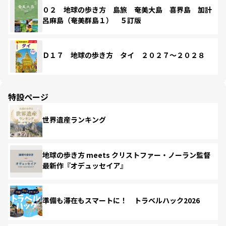
０２ 地球の歩き方 島旅 奄美大島 喜界島 加計
呂麻島（奄美群島１） ５訂版
Ｄ１７ 地球の歩き方 タイ ２０２７～２０２８
特設ページ
世界遺産ランキング
地球の歩き方 meets クリストファー・ノーラン監督
最新作『オデュッセイア』
準備も滞在もスマートに！ トラベルハック2026