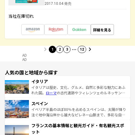
2017.10.04 発売
当社在庫切れ
詳細を見る
…
1
2
3
12
AD
AD
人気の国と地域から探す
イタリア
イタリアは歴史、文化、グルメ、自然と多彩な魅力にあふ
れた国。
ローマ
の古代遺跡やフィレンツェのルネッサンス
美術、ヴェネツィアの運河など、歴史あるスポットはもち
スペイン
ろん、トスカーナの美しい田園風景やアマルフィ海岸の絶
景など、自然景観も見逃せない。観光の合間には、本場の
イベリア半島のほぼ80％を占めるスペインは、太陽が降り
ピザやパスタなど、絶品のイタリア料理を堪能することも
注ぐ地中海沿岸から雄大なピレネー山脈まで、多彩な自然
できる。朝目覚めてから夜眠るまで、すべての瞬間を楽し
と文化が詰まったヨーロッパ屈指の旅行先だ。多様な地域
フランスの基本情報と観光ガイド・有名観光スポ
ませてくれるイタリアで、忘れられない旅をしてみよう！
文化が根付くこの国では、情熱的なフラメンコ、熱気あふ
なお、新着のイタリア情報は
コンテンツ一覧
を参照してほ
れる闘牛、そして美味しいタパスが生活の一部となってい
ット