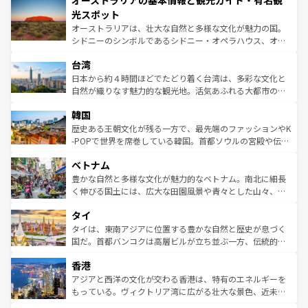
オーストラリアの基本情報と観光ガイド・有名観
ワイ島は見逃せない。また、定番の観光地といえばオアフ
文化が魅力。旅行者はアメリカの各地域で異なる魅力を楽
島だが、静かな自然を求めるならマウイ島やカウアイ島が
光スポット
しみながら、その多様性と豊かな歴史を感じることができ
おすすめ。エメラルドグリーンに輝く海をはじめ、豊かな
オーストラリアは、壮大な自然と多様な文化が魅力の国。
るだろう。車でのロードトリップや列車の旅も、アメリカ
文化や歴史が息づいている。「アロハスピリット」と呼ば
シドニーのシンボルであるシドニー・オペラハウス、オー
ならではの贅沢な旅のスタイルだ。 なお、新着のアメリカ
れるおもてなしの心で訪れる人々を迎えてくれるハワイの
ストラリア東海岸北部に広がる大サンゴ礁地帯グレートバ
情報は
コンテンツ一覧
を参照してほしい。
人々、おいしいローカルフードやハワイアンミュージッ
台湾
リアリーフや大陸中央部にそびえるウルル（エアーズロッ
ク、伝統的なフラダンスなど、すべてがハワイの魅力を彩
ク）、タスマニアの美しい原生林やケアンズの熱帯雨林な
日本から約４時間ほどでたどり着く台湾は、多彩な文化と
っている。訪れるたびに新しい発見と感動が待っているハ
ど、見どころがたくさん。また、カフェやワイン、オージ
自然が織りなす魅力的な観光地。活気あふれる大都市の台
ワイを、存分に味わってほしい。 なお、新着のハワイ情報
ービーフなどの食文化も豊かで、美味しいものであふれて
北やノスタルジックな町並みが人気な九份（ジォウフェ
は
コンテンツ一覧
を参照してほしい。
韓国
いる。アクティビティも充実しており、サーフィンやダイ
ン）、静ひつな山岳地帯である台湾東部など、都市の喧騒
ビング、ハイキングなど、アウトドア好きにはたまらな
と山間の静けさが共存しており、訪れる人に新しい発見と
歴史ある王朝文化が残る一方で、最先端のファッションやK
い。オーストラリアの多彩な魅力を存分に味わいつくそ
驚きをもたらしてくれる。また、奥深い台湾の食文化も魅
-POPで世界を席巻している韓国。首都ソウルの宮殿や伝統
う。 なお、新着のオーストラリア情報は
コンテンツ一覧
を
力で、夜市などの屋台グルメから高級料理、ヘルシーで美
家屋が並ぶエリアでは韓国の歴史と文化に浸ることがで
参照してほしい。
ベトナム
容にもいいと評判のスイーツなど、バラエティ豊かな料理
き、地方に足を延ばせば四季折々の自然美を楽しむことが
が味わえる。 なお、新着の台湾情報は
コンテンツ一覧
を参
できる。そして、キムチや焼肉、絶品のストリートフード
豊かな自然と多様な文化が魅力的なベトナム。南北に細長
照してほしい。
まで、さまざまな韓国料理が待っている。夜には、韓国な
く伸びる国土には、広大な田園風景や青々とした山々、世
らではのナイトライフも堪能できる。あたたかいホスピタ
界遺産に登録された壮大な自然景観が点在し、都市部では
タイ
リティに包まれながら、韓国の多彩な魅力を心ゆくまで味
急速な発展と共に伝統が息づく。ハノイの古い町並みやホ
わってみてほしい。 なお、新着の韓国情報は
コンテンツ一
ーチミン市のフランス統治時代の建物も、独特の雰囲気を
タイは、東南アジアに位置する豊かな自然と歴史が息づく
覧
を参照してほしい。
醸し出している。また、バラエティの豊かさとおいしさで
国だ。首都バンコクは高層ビルが立ち並ぶ一方、伝統的な
世界中の食通を魅了してやまないベトナム料理も魅力のひ
寺院や市場がいたるところに点在し、古きよき文化と現代
香港
とつ。フォーやバインミー、ベトナムコーヒーなどは、ぜ
の活気が交差している。北部ではチェンマイなどの山岳地
ひ現地で味わいたい。どの地域を訪れてもあたたかい人々
帯で自然と触れ合い、南部ではプーケットやクラビの美し
アジアと西洋の文化が交わる香港は、特有のエネルギーを
が旅行者を迎えてくれるので、きっと忘れられない旅にな
いビーチでリゾート気分を楽しむことができる。タイ料理
もっている。ヴィクトリア湾に広がる壮大な景色、近未来
るはずだ。 なお、新着のベトナム情報は
コンテンツ一覧
を
は世界的に有名で、屋台から高級レストランまで味覚を刺
的なアートスポット、そして歴史と現代が融合した町並