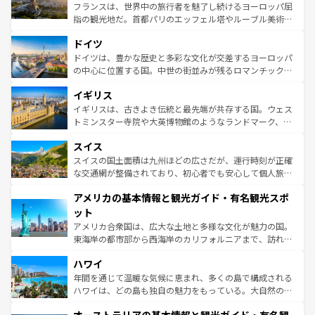
しい。
る。首都マドリードの洗練された雰囲気や、バルセロナの
フランスは、世界中の旅行者を魅了し続けるヨーロッパ屈
アートに溢れた街角から、地方では古代ローマ遺跡や中世
指の観光地だ。首都パリのエッフェル塔やルーブル美術館
の城塞都市、穏やかなビーチリゾートまで多彩な表情を見
といった象徴的なスポットから、田舎町の古風な美しさま
せる。地方によって風土や気候が異なるスペインはその個
ドイツ
で、幅広い魅力が詰まっている。華麗な宮殿、歴史的な大
性で訪れる人を魅了する。 なお、新着のスペイン情報は
コ
聖堂、美しいビーチ、そして豊かな自然が、訪れる者を心
ドイツは、豊かな歴史と多彩な文化が交差するヨーロッパ
ンテンツ一覧
を参照してほしい。
から魅了する。また、フランスは美食の国としても知ら
の中心に位置する国。中世の街並みが残るロマンチック街
れ、フランス料理はユネスコ無形文化遺産にも登録されて
道から、未来を先取りするようなモダンな都市まで多様な
イギリス
いる。シャンパンの発祥地であるランス、プロヴァンスの
顔を持つこの国は、どこを歩いても飽きることがない。ベ
香り高いラベンダー畑など、多彩な楽しみ方が可能だ。さ
ルリンの文化的活気、バイエルン州のアルプスの絶景、そ
イギリスは、古きよき伝統と最先端が共存する国。ウェス
らに、パリ以外の地域にも魅力が溢れており、どの街角に
してライン川沿いのワイン畑といった風景は必見。ビール
トミンスター寺院や大英博物館のようなランドマーク、歴
も豊かな歴史と文化が息づいている。パリ以外の個性あふ
とソーセージを味わいながら地元の人と過ごす楽しい時間
史ある大学都市、美しい丘陵地帯や牧歌的な風景など、エ
れる地方に足を運ぶとそれぞれで全く異なる文化を体験で
スイス
は、お酒好きな人にはぜひ体験してほしい。 なお、新着の
リアごとに異なる魅力がある。また、優雅なアフタヌーン
きるだろう。 なお、新着のフランス情報は
コンテンツ一覧
ドイツ情報は
コンテンツ一覧
を参照してほしい。
ティー、ビール好きにはたまらない英国パブ、サッカー観
スイスの国土面積は九州ほどの広さだが、運行時刻が正確
を参照してほしい。
戦など、本場だからこそできる体験も豊富。イギリスを旅
な交通網が整備されており、初心者でも安心して個人旅行
して楽しみつくそう。 なお、新着のイギリス情報は
コンテ
を楽しめる。日本同様に時刻表どおりの旅が可能だ。中世
アメリカの基本情報と観光ガイド・有名観光スポ
ンツ一覧
を参照してほしい。
の建物がそのまま残る町や、スイスならではのユニークな
博物館もあり、アルプス観光だけでなく町歩きも満喫する
ット
ことができる。国民の所得が高いため物価も高いが、旅行
アメリカ合衆国は、広大な土地と多様な文化が魅力の国。
者向けの交通パス提供のサービスもあり、うまく活用すれ
東海岸の都市部から西海岸のカリフォルニアまで、訪れる
ば市内交通費無料で観光を楽しむこともできる。 なお、新
場所ごとに異なる風景と体験が待っている。ニューヨーク
着のスイス情報は
コンテンツ一覧
を参照してほしい。
ハワイ
のような巨大都市は、観光、ショッピング、エンターテイ
ンメントが詰まった刺激的なスポットだ。一方、アメリカ
年間を通じて温暖な気候に恵まれ、多くの島で構成される
西部には大自然が広がり、グランドキャニオンやイエロー
ハワイは、どの島も独自の魅力をもっている。大自然の神
ストーン国立公園といった絶景が堪能できる。さらに、南
秘を感じたいなら、火山が生み出した壮大な景観を誇るハ
部のニューオーリンズでは、音楽と美食が融合した独特の