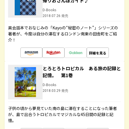
帰りおさんぽガイド♪
D-Books
2018.07.26 発売
英会話本でおなじみの「Kayoの“秘密のノート”」シリーズの
著者が、今度は自分の滞在するロンドン南東の田舎町をご紹
介！
詳細を見る
とろとろトロピカル ある旅の記録と
記憶。 第1巻
D-Books
2018.03.29 発売
子供の頃から夢見ていた南の島に滞在することになった筆者
が、島で出合うトロピカルでマジカルな45日間の記録と記
憶。