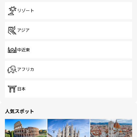
リゾート
アジア
中近東
アフリカ
日本
人気スポット