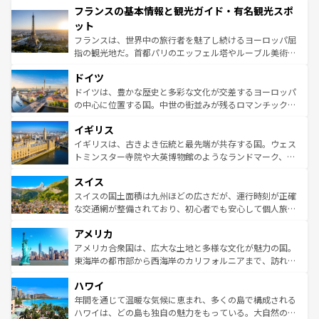
フランスの基本情報と観光ガイド・有名観光スポ
ませてくれるイタリアで、忘れられない旅をしてみよう！
文化が根付くこの国では、情熱的なフラメンコ、熱気あふ
なお、新着のイタリア情報は
コンテンツ一覧
を参照してほ
れる闘牛、そして美味しいタパスが生活の一部となってい
ット
しい。
る。首都マドリードの洗練された雰囲気や、バルセロナの
フランスは、世界中の旅行者を魅了し続けるヨーロッパ屈
アートに溢れた街角から、地方では古代ローマ遺跡や中世
指の観光地だ。首都パリのエッフェル塔やルーブル美術館
の城塞都市、穏やかなビーチリゾートまで多彩な表情を見
といった象徴的なスポットから、田舎町の古風な美しさま
せる。地方によって風土や気候が異なるスペインはその個
ドイツ
で、幅広い魅力が詰まっている。華麗な宮殿、歴史的な大
性で訪れる人を魅了する。 なお、新着のスペイン情報は
コ
聖堂、美しいビーチ、そして豊かな自然が、訪れる者を心
ドイツは、豊かな歴史と多彩な文化が交差するヨーロッパ
ンテンツ一覧
を参照してほしい。
から魅了する。また、フランスは美食の国としても知ら
の中心に位置する国。中世の街並みが残るロマンチック街
れ、フランス料理はユネスコ無形文化遺産にも登録されて
道から、未来を先取りするようなモダンな都市まで多様な
イギリス
いる。シャンパンの発祥地であるランス、プロヴァンスの
顔を持つこの国は、どこを歩いても飽きることがない。ベ
香り高いラベンダー畑など、多彩な楽しみ方が可能だ。さ
ルリンの文化的活気、バイエルン州のアルプスの絶景、そ
イギリスは、古きよき伝統と最先端が共存する国。ウェス
らに、パリ以外の地域にも魅力が溢れており、どの街角に
してライン川沿いのワイン畑といった風景は必見。ビール
トミンスター寺院や大英博物館のようなランドマーク、歴
も豊かな歴史と文化が息づいている。パリ以外の個性あふ
とソーセージを味わいながら地元の人と過ごす楽しい時間
史ある大学都市、美しい丘陵地帯や牧歌的な風景など、エ
れる地方に足を運ぶとそれぞれで全く異なる文化を体験で
スイス
は、お酒好きな人にはぜひ体験してほしい。 なお、新着の
リアごとに異なる魅力がある。また、優雅なアフタヌーン
きるだろう。 なお、新着のフランス情報は
コンテンツ一覧
ドイツ情報は
コンテンツ一覧
を参照してほしい。
ティー、ビール好きにはたまらない英国パブ、サッカー観
スイスの国土面積は九州ほどの広さだが、運行時刻が正確
を参照してほしい。
戦など、本場だからこそできる体験も豊富。イギリスを旅
な交通網が整備されており、初心者でも安心して個人旅行
して楽しみつくそう。 なお、新着のイギリス情報は
コンテ
を楽しめる。日本同様に時刻表どおりの旅が可能だ。中世
アメリカ
ンツ一覧
を参照してほしい。
の建物がそのまま残る町や、スイスならではのユニークな
博物館もあり、アルプス観光だけでなく町歩きも満喫する
アメリカ合衆国は、広大な土地と多様な文化が魅力の国。
ことができる。国民の所得が高いため物価も高いが、旅行
東海岸の都市部から西海岸のカリフォルニアまで、訪れる
者向けの交通パス提供のサービスもあり、うまく活用すれ
場所ごとに異なる風景と体験が待っている。ニューヨーク
ハワイ
ば市内交通費無料で観光を楽しむこともできる。 なお、新
のような巨大都市は、観光、ショッピング、エンターテイ
着のスイス情報は
コンテンツ一覧
を参照してほしい。
ンメントが詰まった刺激的なスポットだ。一方、アメリカ
年間を通じて温暖な気候に恵まれ、多くの島で構成される
西部には大自然が広がり、グランドキャニオンやイエロー
ハワイは、どの島も独自の魅力をもっている。大自然の神