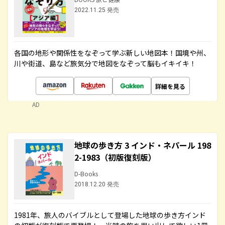
2022.11.25 発売
各国の地形や関係性をなぞって学ぶ新しい地図本！国境や州、
川や街道、島など旅気分で地図をなぞって脳もイキイキ！
詳細を見る
AD
地球の歩き方 3 インド・ネパール 198
2-1983（初版復刻版）
D-Books
2018.12.20 発売
1981年、旅人のバイブルとして登場した地球の歩き方インド