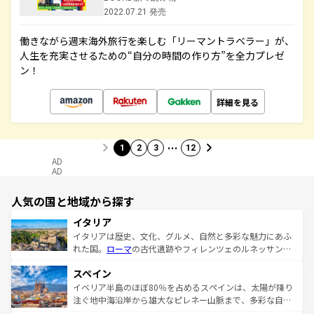
2022.07.21 発売
働きながら週末海外旅行を楽しむ「リーマントラベラー」が、
人生を充実させるための“自分の時間の作り方”を全力プレゼ
ン！
詳細を見る
…
1
2
3
12
AD
AD
人気の国と地域から探す
イタリア
イタリアは歴史、文化、グルメ、自然と多彩な魅力にあふ
れた国。
ローマ
の古代遺跡やフィレンツェのルネッサンス
美術、ヴェネツィアの運河など、歴史あるスポットはもち
スペイン
ろん、トスカーナの美しい田園風景やアマルフィ海岸の絶
景など、自然景観も見逃せない。観光の合間には、本場の
イベリア半島のほぼ80％を占めるスペインは、太陽が降り
ピザやパスタなど、絶品のイタリア料理を堪能することも
注ぐ地中海沿岸から雄大なピレネー山脈まで、多彩な自然
できる。朝目覚めてから夜眠るまで、すべての瞬間を楽し
と文化が詰まったヨーロッパ屈指の旅行先だ。多様な地域