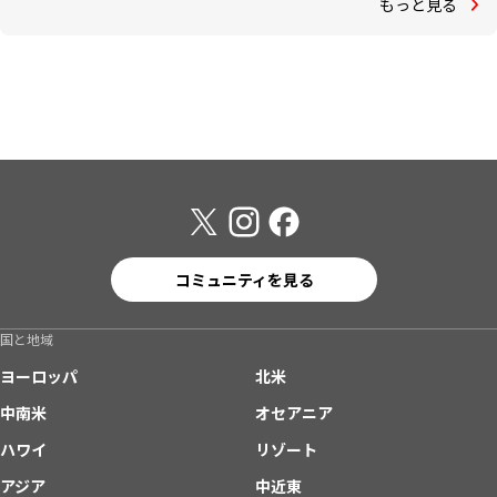
もっと見る
コミュニティを見る
国と地域
ヨーロッパ
北米
中南米
オセアニア
ハワイ
リゾート
アジア
中近東