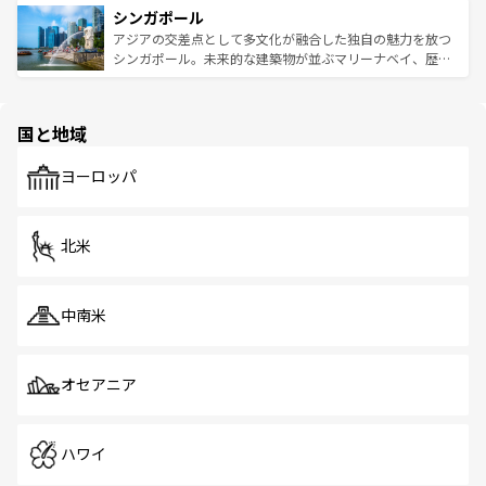
参照してほしい。
シンガポール
激する。気候は一年中温暖で、どの季節にも異なる楽しみ
み、どこを訪れても感動するはず。観光スポットが密集し
が待っている。親しみやすいタイの人々、仏教を中心とし
ており、効率よく見どころを回れるのも魅力。息をのむよ
アジアの交差点として多文化が融合した独自の魅力を放つ
た文化、そして多様な観光資源が、訪れる旅人を魅了し続
うな絶景から文化的な体験まで、香港を存分に楽しみ尽く
シンガポール。未来的な建築物が並ぶマリーナベイ、歴史
ける。 なお、新着のタイ情報は
コンテンツ一覧
を参照して
そう。 なお、新着の香港情報は
コンテンツ一覧
を参照して
と伝統を感じられるエスニックタウン、多数の緑豊かな公
ほしい。
ほしい。
園や自然保護区など、自然が調和した近代的な景観と文化
の多様性あふれるカラフルな町は、どこを歩いても新しい
国と地域
発見がある。さらに、治安のよさや充実した公共交通機関
も、旅行者にとっては魅力的なポイント。グルメも豊富
で、ホーカーズは地元の風情を楽しめる外せないスポット
ヨーロッパ
だ。訪れる人を飽きさせないシンガポールで、多様な魅力
を体感しよう。 なお、新着のシンガポール情報は
コンテン
ツ一覧
を参照してほしい。
北米
中南米
オセアニア
ハワイ