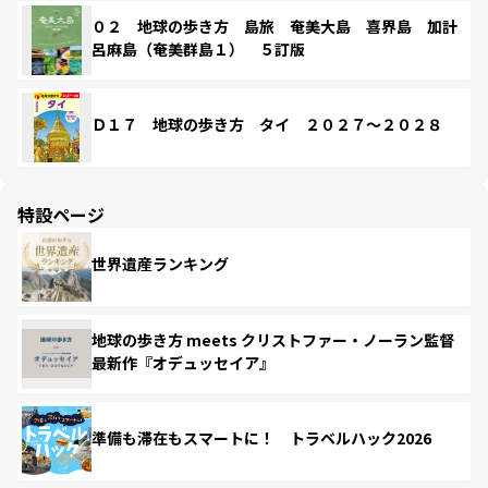
０２ 地球の歩き方 島旅 奄美大島 喜界島 加計
呂麻島（奄美群島１） ５訂版
Ｄ１７ 地球の歩き方 タイ ２０２７～２０２８
特設ページ
世界遺産ランキング
地球の歩き方 meets クリストファー・ノーラン監督
最新作『オデュッセイア』
準備も滞在もスマートに！ トラベルハック2026