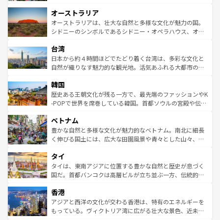
ストーン国立公園といった絶景が堪能できる。さらに、南
秘を感じたいなら、火山が生み出した壮大な景観を誇るハ
オーストラリア
部のニューオーリンズでは、音楽と美食が融合した独特の
ワイ島は見逃せない。また、定番の観光地といえばオアフ
文化が魅力。旅行者はアメリカの各地域で異なる魅力を楽
島だが、静かな自然を求めるならマウイ島やカウアイ島が
オーストラリアは、壮大な自然と多様な文化が魅力の国。
しみながら、その多様性と豊かな歴史を感じることができ
おすすめ。エメラルドグリーンに輝く海をはじめ、豊かな
シドニーのシンボルであるシドニー・オペラハウス、オー
るだろう。車でのロードトリップや列車の旅も、アメリカ
文化や歴史が息づいている。「アロハスピリット」と呼ば
ストラリア東海岸北部に広がる大サンゴ礁地帯グレートバ
ならではの贅沢な旅のスタイルだ。 なお、新着のアメリカ
台湾
れるおもてなしの心で訪れる人々を迎えてくれるハワイの
リアリーフや大陸中央部にそびえるウルル（エアーズロッ
情報は
コンテンツ一覧
を参照してほしい。
人々、おいしいローカルフードやハワイアンミュージッ
ク）、タスマニアの美しい原生林やケアンズの熱帯雨林な
日本から約４時間ほどでたどり着く台湾は、多彩な文化と
ク、伝統的なフラダンスなど、すべてがハワイの魅力を彩
ど、見どころがたくさん。また、カフェやワイン、オージ
自然が織りなす魅力的な観光地。活気あふれる大都市の台
っている。訪れるたびに新しい発見と感動が待っているハ
ービーフなどの食文化も豊かで、美味しいものであふれて
北やノスタルジックな町並みが人気な九份（ジォウフェ
ワイを、存分に味わってほしい。 なお、新着のハワイ情報
韓国
いる。アクティビティも充実しており、サーフィンやダイ
ン）、静ひつな山岳地帯である台湾東部など、都市の喧騒
は
コンテンツ一覧
を参照してほしい。
ビング、ハイキングなど、アウトドア好きにはたまらな
と山間の静けさが共存しており、訪れる人に新しい発見と
歴史ある王朝文化が残る一方で、最先端のファッションやK
い。オーストラリアの多彩な魅力を存分に味わいつくそ
驚きをもたらしてくれる。また、奥深い台湾の食文化も魅
-POPで世界を席巻している韓国。首都ソウルの宮殿や伝統
う。 なお、新着のオーストラリア情報は
コンテンツ一覧
を
力で、夜市などの屋台グルメから高級料理、ヘルシーで美
家屋が並ぶエリアでは韓国の歴史と文化に浸ることがで
参照してほしい。
ベトナム
容にもいいと評判のスイーツなど、バラエティ豊かな料理
き、地方に足を延ばせば四季折々の自然美を楽しむことが
が味わえる。 なお、新着の台湾情報は
コンテンツ一覧
を参
できる。そして、キムチや焼肉、絶品のストリートフード
豊かな自然と多様な文化が魅力的なベトナム。南北に細長
照してほしい。
まで、さまざまな韓国料理が待っている。夜には、韓国な
く伸びる国土には、広大な田園風景や青々とした山々、世
らではのナイトライフも堪能できる。あたたかいホスピタ
界遺産に登録された壮大な自然景観が点在し、都市部では
タイ
リティに包まれながら、韓国の多彩な魅力を心ゆくまで味
急速な発展と共に伝統が息づく。ハノイの古い町並みやホ
わってみてほしい。 なお、新着の韓国情報は
コンテンツ一
ーチミン市のフランス統治時代の建物も、独特の雰囲気を
タイは、東南アジアに位置する豊かな自然と歴史が息づく
覧
を参照してほしい。
醸し出している。また、バラエティの豊かさとおいしさで
国だ。首都バンコクは高層ビルが立ち並ぶ一方、伝統的な
世界中の食通を魅了してやまないベトナム料理も魅力のひ
寺院や市場がいたるところに点在し、古きよき文化と現代
香港
とつ。フォーやバインミー、ベトナムコーヒーなどは、ぜ
の活気が交差している。北部ではチェンマイなどの山岳地
ひ現地で味わいたい。どの地域を訪れてもあたたかい人々
帯で自然と触れ合い、南部ではプーケットやクラビの美し
アジアと西洋の文化が交わる香港は、特有のエネルギーを
が旅行者を迎えてくれるので、きっと忘れられない旅にな
いビーチでリゾート気分を楽しむことができる。タイ料理
もっている。ヴィクトリア湾に広がる壮大な景色、近未来
るはずだ。 なお、新着のベトナム情報は
コンテンツ一覧
を
は世界的に有名で、屋台から高級レストランまで味覚を刺
的なアートスポット、そして歴史と現代が融合した町並