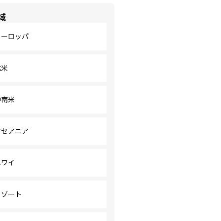
域
ヨーロッパ
北米
中南米
オセアニア
ハワイ
リゾート