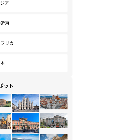
アジア
中近東
アフリカ
日本
ポット