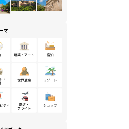
ーマ
食
建築・アート
宿泊
ト・
世界遺産
リゾート
戦
鉄道・
ビティ
ショップ
フライト