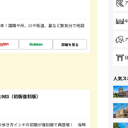
図本！国境や州、川や街道、島など旅気分で地図
詳細を見る
人気ス
-1983（初版復刻版）
球の歩き方インドの初版が復刻版で再登場！ 当時