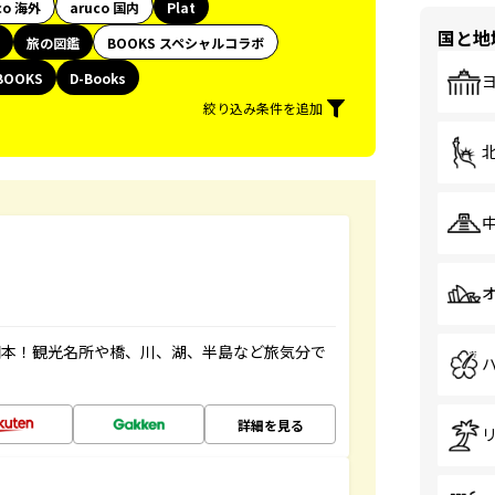
co 海外
aruco 国内
Plat
国と地
旅の図鑑
BOOKS スペシャルコラボ
BOOKS
D-Books
絞り込み条件を追加
図本！観光名所や橋、川、湖、半島など旅気分で
詳細を見る