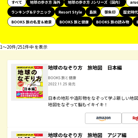
すべて
地球の歩き方 海外
地球の歩き方 Jシリーズ（国内）
aru
ランキング&テクニック
Resort Style
島旅
御朱印
歴史時代
BOOKS 旅の名言＆絶景
BOOKS 旅と健康
BOOKS 旅の読み物
1〜20件/251件中 を表示
地球のなぞり方 旅地図 日本編
BOOKS 旅と健康
2022.11.25 発売
日本の地形や造形物をなぞって学ぶ新しい地
地図をなぞって脳もイキイキ！
地球のなぞり方 旅地図 アジア編