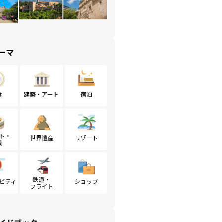
ーマ
食
建築・アート
宿泊
ト・
世界遺産
リゾート
戦
鉄道・
ビティ
ショップ
フライト