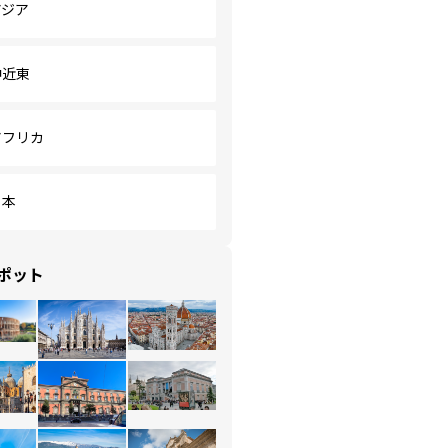
アジア
中近東
アフリカ
日本
ポット