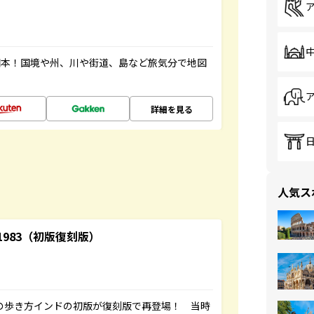
図本！国境や州、川や街道、島など旅気分で地図
詳細を見る
人気ス
-1983（初版復刻版）
球の歩き方インドの初版が復刻版で再登場！ 当時