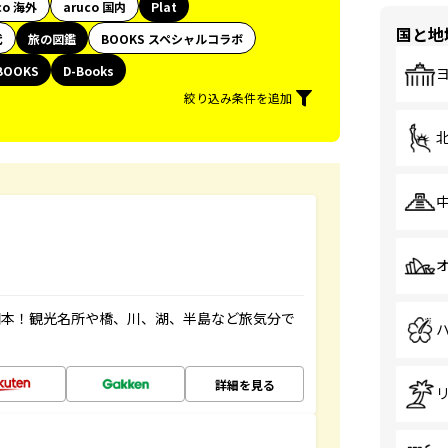
co 海外
aruco 国内
Plat
国と地
代
旅の図鑑
BOOKS スペシャルコラボ
BOOKS
D-Books
絞り込み条件を追加
図本！観光名所や橋、川、湖、半島など旅気分で
詳細を見る