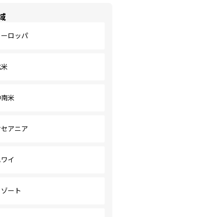
域
ヨーロッパ
北米
中南米
オセアニア
ハワイ
リゾート