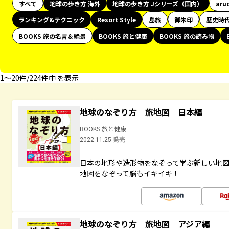
すべて
地球の歩き方 海外
地球の歩き方 Jシリーズ（国内）
aru
ランキング&テクニック
Resort Style
島旅
御朱印
歴史時
BOOKS 旅の名言＆絶景
BOOKS 旅と健康
BOOKS 旅の読み物
1〜20件/224件中 を表示
地球のなぞり方 旅地図 日本編
BOOKS 旅と健康
2022.11.25 発売
日本の地形や造形物をなぞって学ぶ新しい地
地図をなぞって脳もイキイキ！
地球のなぞり方 旅地図 アジア編