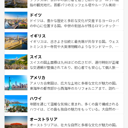
しい。
る。首都マドリードの洗練された雰囲気や、バルセロナの
指の観光地だ。首都パリのエッフェル塔やルーブル美術館
アートに溢れた街角から、地方では古代ローマ遺跡や中世
といった象徴的なスポットから、田舎町の古風な美しさま
ドイツ
の城塞都市、穏やかなビーチリゾートまで多彩な表情を見
で、幅広い魅力が詰まっている。華麗な宮殿、歴史的な大
せる。地方によって風土や気候が異なるスペインはその個
聖堂、美しいビーチ、そして豊かな自然が、訪れる者を心
ドイツは、豊かな歴史と多彩な文化が交差するヨーロッパ
性で訪れる人を魅了する。 なお、新着のスペイン情報は
コ
から魅了する。また、フランスは美食の国としても知ら
の中心に位置する国。中世の街並みが残るロマンチック街
ンテンツ一覧
を参照してほしい。
れ、フランス料理はユネスコ無形文化遺産にも登録されて
道から、未来を先取りするようなモダンな都市まで多様な
イギリス
いる。シャンパンの発祥地であるランス、プロヴァンスの
顔を持つこの国は、どこを歩いても飽きることがない。ベ
香り高いラベンダー畑など、多彩な楽しみ方が可能だ。さ
ルリンの文化的活気、バイエルン州のアルプスの絶景、そ
イギリスは、古きよき伝統と最先端が共存する国。ウェス
らに、パリ以外の地域にも魅力が溢れており、どの街角に
してライン川沿いのワイン畑といった風景は必見。ビール
トミンスター寺院や大英博物館のようなランドマーク、歴
も豊かな歴史と文化が息づいている。パリ以外の個性あふ
とソーセージを味わいながら地元の人と過ごす楽しい時間
史ある大学都市、美しい丘陵地帯や牧歌的な風景など、エ
れる地方に足を運ぶとそれぞれで全く異なる文化を体験で
スイス
は、お酒好きな人にはぜひ体験してほしい。 なお、新着の
リアごとに異なる魅力がある。また、優雅なアフタヌーン
きるだろう。 なお、新着のフランス情報は
コンテンツ一覧
ドイツ情報は
コンテンツ一覧
を参照してほしい。
ティー、ビール好きにはたまらない英国パブ、サッカー観
スイスの国土面積は九州ほどの広さだが、運行時刻が正確
を参照してほしい。
戦など、本場だからこそできる体験も豊富。イギリスを旅
な交通網が整備されており、初心者でも安心して個人旅行
して楽しみつくそう。 なお、新着のイギリス情報は
コンテ
を楽しめる。日本同様に時刻表どおりの旅が可能だ。中世
アメリカ
ンツ一覧
を参照してほしい。
の建物がそのまま残る町や、スイスならではのユニークな
博物館もあり、アルプス観光だけでなく町歩きも満喫する
アメリカ合衆国は、広大な土地と多様な文化が魅力の国。
ことができる。国民の所得が高いため物価も高いが、旅行
東海岸の都市部から西海岸のカリフォルニアまで、訪れる
者向けの交通パス提供のサービスもあり、うまく活用すれ
場所ごとに異なる風景と体験が待っている。ニューヨーク
ハワイ
ば市内交通費無料で観光を楽しむこともできる。 なお、新
のような巨大都市は、観光、ショッピング、エンターテイ
着のスイス情報は
コンテンツ一覧
を参照してほしい。
ンメントが詰まった刺激的なスポットだ。一方、アメリカ
年間を通じて温暖な気候に恵まれ、多くの島で構成される
西部には大自然が広がり、グランドキャニオンやイエロー
ハワイは、どの島も独自の魅力をもっている。大自然の神
ストーン国立公園といった絶景が堪能できる。さらに、南
秘を感じたいなら、火山が生み出した壮大な景観を誇るハ
オーストラリア
部のニューオーリンズでは、音楽と美食が融合した独特の
ワイ島は見逃せない。また、定番の観光地といえばオアフ
文化が魅力。旅行者はアメリカの各地域で異なる魅力を楽
島だが、静かな自然を求めるならマウイ島やカウアイ島が
オーストラリアは、壮大な自然と多様な文化が魅力の国。