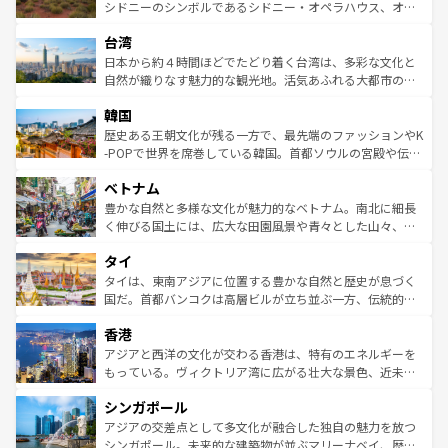
しみながら、その多様性と豊かな歴史を感じることができ
おすすめ。エメラルドグリーンに輝く海をはじめ、豊かな
シドニーのシンボルであるシドニー・オペラハウス、オー
るだろう。車でのロードトリップや列車の旅も、アメリカ
文化や歴史が息づいている。「アロハスピリット」と呼ば
ストラリア東海岸北部に広がる大サンゴ礁地帯グレートバ
ならではの贅沢な旅のスタイルだ。 なお、新着のアメリカ
台湾
れるおもてなしの心で訪れる人々を迎えてくれるハワイの
リアリーフや大陸中央部にそびえるウルル（エアーズロッ
情報は
コンテンツ一覧
を参照してほしい。
人々、おいしいローカルフードやハワイアンミュージッ
ク）、タスマニアの美しい原生林やケアンズの熱帯雨林な
日本から約４時間ほどでたどり着く台湾は、多彩な文化と
ク、伝統的なフラダンスなど、すべてがハワイの魅力を彩
ど、見どころがたくさん。また、カフェやワイン、オージ
自然が織りなす魅力的な観光地。活気あふれる大都市の台
っている。訪れるたびに新しい発見と感動が待っているハ
ービーフなどの食文化も豊かで、美味しいものであふれて
北やノスタルジックな町並みが人気な九份（ジォウフェ
ワイを、存分に味わってほしい。 なお、新着のハワイ情報
韓国
いる。アクティビティも充実しており、サーフィンやダイ
ン）、静ひつな山岳地帯である台湾東部など、都市の喧騒
は
コンテンツ一覧
を参照してほしい。
ビング、ハイキングなど、アウトドア好きにはたまらな
と山間の静けさが共存しており、訪れる人に新しい発見と
歴史ある王朝文化が残る一方で、最先端のファッションやK
い。オーストラリアの多彩な魅力を存分に味わいつくそ
驚きをもたらしてくれる。また、奥深い台湾の食文化も魅
-POPで世界を席巻している韓国。首都ソウルの宮殿や伝統
う。 なお、新着のオーストラリア情報は
コンテンツ一覧
を
力で、夜市などの屋台グルメから高級料理、ヘルシーで美
家屋が並ぶエリアでは韓国の歴史と文化に浸ることがで
参照してほしい。
ベトナム
容にもいいと評判のスイーツなど、バラエティ豊かな料理
き、地方に足を延ばせば四季折々の自然美を楽しむことが
が味わえる。 なお、新着の台湾情報は
コンテンツ一覧
を参
できる。そして、キムチや焼肉、絶品のストリートフード
豊かな自然と多様な文化が魅力的なベトナム。南北に細長
照してほしい。
まで、さまざまな韓国料理が待っている。夜には、韓国な
く伸びる国土には、広大な田園風景や青々とした山々、世
らではのナイトライフも堪能できる。あたたかいホスピタ
界遺産に登録された壮大な自然景観が点在し、都市部では
タイ
リティに包まれながら、韓国の多彩な魅力を心ゆくまで味
急速な発展と共に伝統が息づく。ハノイの古い町並みやホ
わってみてほしい。 なお、新着の韓国情報は
コンテンツ一
ーチミン市のフランス統治時代の建物も、独特の雰囲気を
タイは、東南アジアに位置する豊かな自然と歴史が息づく
覧
を参照してほしい。
醸し出している。また、バラエティの豊かさとおいしさで
国だ。首都バンコクは高層ビルが立ち並ぶ一方、伝統的な
世界中の食通を魅了してやまないベトナム料理も魅力のひ
寺院や市場がいたるところに点在し、古きよき文化と現代
香港
とつ。フォーやバインミー、ベトナムコーヒーなどは、ぜ
の活気が交差している。北部ではチェンマイなどの山岳地
ひ現地で味わいたい。どの地域を訪れてもあたたかい人々
帯で自然と触れ合い、南部ではプーケットやクラビの美し
アジアと西洋の文化が交わる香港は、特有のエネルギーを
が旅行者を迎えてくれるので、きっと忘れられない旅にな
いビーチでリゾート気分を楽しむことができる。タイ料理
もっている。ヴィクトリア湾に広がる壮大な景色、近未来
るはずだ。 なお、新着のベトナム情報は
コンテンツ一覧
を
は世界的に有名で、屋台から高級レストランまで味覚を刺
的なアートスポット、そして歴史と現代が融合した町並
参照してほしい。
シンガポール
激する。気候は一年中温暖で、どの季節にも異なる楽しみ
み、どこを訪れても感動するはず。観光スポットが密集し
が待っている。親しみやすいタイの人々、仏教を中心とし
ており、効率よく見どころを回れるのも魅力。息をのむよ
アジアの交差点として多文化が融合した独自の魅力を放つ
た文化、そして多様な観光資源が、訪れる旅人を魅了し続
うな絶景から文化的な体験まで、香港を存分に楽しみ尽く
シンガポール。未来的な建築物が並ぶマリーナベイ、歴史