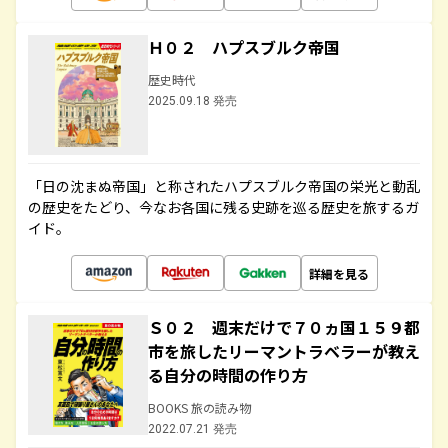
Ｈ０２ ハプスブルク帝国
歴史時代
2025.09.18 発売
「日の沈まぬ帝国」と称されたハプスブルク帝国の栄光と動乱
の歴史をたどり、今なお各国に残る史跡を巡る歴史を旅するガ
イド。
詳細を見る
Ｓ０２ 週末だけで７０ヵ国１５９都
市を旅したリーマントラベラーが教え
る自分の時間の作り方
BOOKS 旅の読み物
2022.07.21 発売