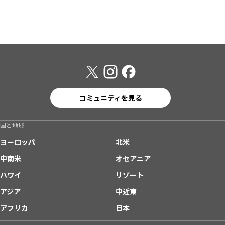
コミュニティを見る
国と地域
ヨーロッパ
北米
中南米
オセアニア
ハワイ
リゾート
アジア
中近東
アフリカ
日本