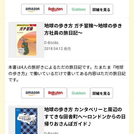
詳細を見る
地球の歩き方 ガチ冒険～地球の歩き
方社員の旅日記～
D-Books
2018.04.12 発売
本書は4人の旅好きによるただの旅日記です。たまたま『地球
の歩き方』で働いているだけで書いてある内容はただの旅日記
です。
詳細を見る
地球の歩き方 カンタベリーと周辺の
すてきな田舎町へ～ロンドンからの日
帰りおさんぽガイド♪
D-Books