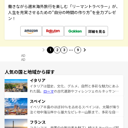
働きながら週末海外旅行を楽しむ「リーマントラベラー」が、
人生を充実させるための“自分の時間の作り方”を全力プレゼ
ン！
詳細を見る
…
1
2
3
9
AD
AD
人気の国と地域から探す
イタリア
イタリアは歴史、文化、グルメ、自然と多彩な魅力にあふ
れた国。
ローマ
の古代遺跡やフィレンツェのルネッサンス
美術、ヴェネツィアの運河など、歴史あるスポットはもち
スペイン
ろん、トスカーナの美しい田園風景やアマルフィ海岸の絶
景など、自然景観も見逃せない。観光の合間には、本場の
イベリア半島のほぼ80％を占めるスペインは、太陽が降り
ピザやパスタなど、絶品のイタリア料理を堪能することも
注ぐ地中海沿岸から雄大なピレネー山脈まで、多彩な自然
できる。朝目覚めてから夜眠るまで、すべての瞬間を楽し
と文化が詰まったヨーロッパ屈指の旅行先だ。多様な地域
フランス
ませてくれるイタリアで、忘れられない旅をしてみよう！
文化が根付くこの国では、情熱的なフラメンコ、熱気あふ
なお、新着のイタリア情報は
コンテンツ一覧
を参照してほ
れる闘牛、そして美味しいタパスが生活の一部となってい
フランスは、世界中の旅行者を魅了し続けるヨーロッパ屈