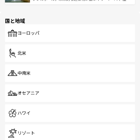
ける。 なお、新着のタイ情報は
コンテンツ一覧
を参照して
そう。 なお、新着の香港情報は
コンテンツ一覧
を参照して
と伝統を感じられるエスニックタウン、多数の緑豊かな公
ほしい。
ほしい。
園や自然保護区など、自然が調和した近代的な景観と文化
の多様性あふれるカラフルな町は、どこを歩いても新しい
国と地域
発見がある。さらに、治安のよさや充実した公共交通機関
も、旅行者にとっては魅力的なポイント。グルメも豊富
で、ホーカーズは地元の風情を楽しめる外せないスポット
ヨーロッパ
だ。訪れる人を飽きさせないシンガポールで、多様な魅力
を体感しよう。 なお、新着のシンガポール情報は
コンテン
ツ一覧
を参照してほしい。
北米
中南米
オセアニア
ハワイ
リゾート