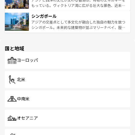
が旅行者を迎えてくれるので、きっと忘れられない旅にな
いビーチでリゾート気分を楽しむことができる。タイ料理
もっている。ヴィクトリア湾に広がる壮大な景色、近未来
るはずだ。 なお、新着のベトナム情報は
コンテンツ一覧
を
は世界的に有名で、屋台から高級レストランまで味覚を刺
的なアートスポット、そして歴史と現代が融合した町並
参照してほしい。
シンガポール
激する。気候は一年中温暖で、どの季節にも異なる楽しみ
み、どこを訪れても感動するはず。観光スポットが密集し
が待っている。親しみやすいタイの人々、仏教を中心とし
ており、効率よく見どころを回れるのも魅力。息をのむよ
アジアの交差点として多文化が融合した独自の魅力を放つ
た文化、そして多様な観光資源が、訪れる旅人を魅了し続
うな絶景から文化的な体験まで、香港を存分に楽しみ尽く
シンガポール。未来的な建築物が並ぶマリーナベイ、歴史
ける。 なお、新着のタイ情報は
コンテンツ一覧
を参照して
そう。 なお、新着の香港情報は
コンテンツ一覧
を参照して
と伝統を感じられるエスニックタウン、多数の緑豊かな公
ほしい。
ほしい。
園や自然保護区など、自然が調和した近代的な景観と文化
の多様性あふれるカラフルな町は、どこを歩いても新しい
国と地域
発見がある。さらに、治安のよさや充実した公共交通機関
も、旅行者にとっては魅力的なポイント。グルメも豊富
で、ホーカーズは地元の風情を楽しめる外せないスポット
ヨーロッパ
だ。訪れる人を飽きさせないシンガポールで、多様な魅力
を体感しよう。 なお、新着のシンガポール情報は
コンテン
ツ一覧
を参照してほしい。
北米
中南米
オセアニア