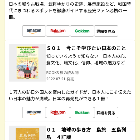
日本の城や古戦場、武将ゆかりの史跡、展示施設など、戦国時
代にまつわるスポットを徹底ガイドする歴史ファン必携の一
冊。
詳細を見る
Ｓ０１ 今こそ学びたい日本のこと
知っているようで知らない 日本人の心、
食文化、職文化、信仰、地域の魅力など
BOOKS 旅の読み物
2022.07.21 発売
１万人の訪日外国人を案内したガイドが、日本人にこそ伝えた
い日本の魅力が満載。日本の再発見ができる１冊！
詳細を見る
０１ 地球の歩き方 島旅 五島列
島 ４訂版