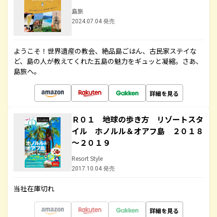
島旅
2024.07.04 発売
ようこそ！世界遺産の教会、絶品島ごはん、古民家ステイな
ど、島の人が教えてくれた五島の魅力をギュッと凝縮。さあ、
島旅へ。
詳細を見る
Ｒ０１ 地球の歩き方 リゾートスタ
イル ホノルル＆オアフ島 ２０１８
～２０１９
Resort Style
2017.10.04 発売
当社在庫切れ
詳細を見る