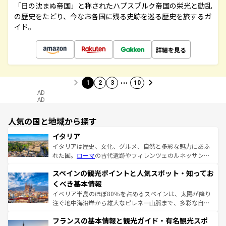
「日の沈まぬ帝国」と称されたハプスブルク帝国の栄光と動乱
の歴史をたどり、今なお各国に残る史跡を巡る歴史を旅するガ
イド。
詳細を見る
…
1
2
3
10
AD
AD
人気の国と地域から探す
イタリア
イタリアは歴史、文化、グルメ、自然と多彩な魅力にあふ
れた国。
ローマ
の古代遺跡やフィレンツェのルネッサンス
美術、ヴェネツィアの運河など、歴史あるスポットはもち
スペインの観光ポイントと人気スポット・知ってお
ろん、トスカーナの美しい田園風景やアマルフィ海岸の絶
景など、自然景観も見逃せない。観光の合間には、本場の
くべき基本情報
ピザやパスタなど、絶品のイタリア料理を堪能することも
イベリア半島のほぼ80％を占めるスペインは、太陽が降り
できる。朝目覚めてから夜眠るまで、すべての瞬間を楽し
注ぐ地中海沿岸から雄大なピレネー山脈まで、多彩な自然
ませてくれるイタリアで、忘れられない旅をしてみよう！
と文化が詰まったヨーロッパ屈指の旅行先だ。多様な地域
なお、新着のイタリア情報は
コンテンツ一覧
を参照してほ
フランスの基本情報と観光ガイド・有名観光スポ
文化が根付くこの国では、情熱的なフラメンコ、熱気あふ