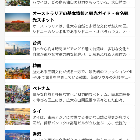
西部には大自然が広がり、グランドキャニオンやイエロー
ハワイは、どの島も独自の魅力をもっている。大自然の神
ストーン国立公園といった絶景が堪能できる。さらに、南
秘を感じたいなら、火山が生み出した壮大な景観を誇るハ
オーストラリアの基本情報と観光ガイド・有名観
部のニューオーリンズでは、音楽と美食が融合した独特の
ワイ島は見逃せない。また、定番の観光地といえばオアフ
文化が魅力。旅行者はアメリカの各地域で異なる魅力を楽
島だが、静かな自然を求めるならマウイ島やカウアイ島が
光スポット
しみながら、その多様性と豊かな歴史を感じることができ
おすすめ。エメラルドグリーンに輝く海をはじめ、豊かな
オーストラリアは、壮大な自然と多様な文化が魅力の国。
るだろう。車でのロードトリップや列車の旅も、アメリカ
文化や歴史が息づいている。「アロハスピリット」と呼ば
シドニーのシンボルであるシドニー・オペラハウス、オー
ならではの贅沢な旅のスタイルだ。 なお、新着のアメリカ
れるおもてなしの心で訪れる人々を迎えてくれるハワイの
ストラリア東海岸北部に広がる大サンゴ礁地帯グレートバ
情報は
コンテンツ一覧
を参照してほしい。
人々、おいしいローカルフードやハワイアンミュージッ
台湾
リアリーフや大陸中央部にそびえるウルル（エアーズロッ
ク、伝統的なフラダンスなど、すべてがハワイの魅力を彩
ク）、タスマニアの美しい原生林やケアンズの熱帯雨林な
日本から約４時間ほどでたどり着く台湾は、多彩な文化と
っている。訪れるたびに新しい発見と感動が待っているハ
ど、見どころがたくさん。また、カフェやワイン、オージ
自然が織りなす魅力的な観光地。活気あふれる大都市の台
ワイを、存分に味わってほしい。 なお、新着のハワイ情報
ービーフなどの食文化も豊かで、美味しいものであふれて
北やノスタルジックな町並みが人気な九份（ジォウフェ
は
コンテンツ一覧
を参照してほしい。
韓国
いる。アクティビティも充実しており、サーフィンやダイ
ン）、静ひつな山岳地帯である台湾東部など、都市の喧騒
ビング、ハイキングなど、アウトドア好きにはたまらな
と山間の静けさが共存しており、訪れる人に新しい発見と
歴史ある王朝文化が残る一方で、最先端のファッションやK
い。オーストラリアの多彩な魅力を存分に味わいつくそ
驚きをもたらしてくれる。また、奥深い台湾の食文化も魅
-POPで世界を席巻している韓国。首都ソウルの宮殿や伝統
う。 なお、新着のオーストラリア情報は
コンテンツ一覧
を
力で、夜市などの屋台グルメから高級料理、ヘルシーで美
家屋が並ぶエリアでは韓国の歴史と文化に浸ることがで
参照してほしい。
ベトナム
容にもいいと評判のスイーツなど、バラエティ豊かな料理
き、地方に足を延ばせば四季折々の自然美を楽しむことが
が味わえる。 なお、新着の台湾情報は
コンテンツ一覧
を参
できる。そして、キムチや焼肉、絶品のストリートフード
豊かな自然と多様な文化が魅力的なベトナム。南北に細長
照してほしい。
まで、さまざまな韓国料理が待っている。夜には、韓国な
く伸びる国土には、広大な田園風景や青々とした山々、世
らではのナイトライフも堪能できる。あたたかいホスピタ
界遺産に登録された壮大な自然景観が点在し、都市部では
タイ
リティに包まれながら、韓国の多彩な魅力を心ゆくまで味
急速な発展と共に伝統が息づく。ハノイの古い町並みやホ
わってみてほしい。 なお、新着の韓国情報は
コンテンツ一
ーチミン市のフランス統治時代の建物も、独特の雰囲気を
タイは、東南アジアに位置する豊かな自然と歴史が息づく
覧
を参照してほしい。
醸し出している。また、バラエティの豊かさとおいしさで
国だ。首都バンコクは高層ビルが立ち並ぶ一方、伝統的な
世界中の食通を魅了してやまないベトナム料理も魅力のひ
寺院や市場がいたるところに点在し、古きよき文化と現代
香港
とつ。フォーやバインミー、ベトナムコーヒーなどは、ぜ
の活気が交差している。北部ではチェンマイなどの山岳地
ひ現地で味わいたい。どの地域を訪れてもあたたかい人々
帯で自然と触れ合い、南部ではプーケットやクラビの美し
アジアと西洋の文化が交わる香港は、特有のエネルギーを