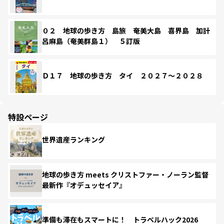
０２ 地球の歩き方 島旅 奄美大島 喜界島 加計
呂麻島（奄美群島１） ５訂版
Ｄ１７ 地球の歩き方 タイ ２０２７～２０２８
特設ページ
世界遺産ランキング
地球の歩き方 meets クリストファー・ノーラン監督
最新作『オデュッセイア』
準備も滞在もスマートに！ トラベルハック2026