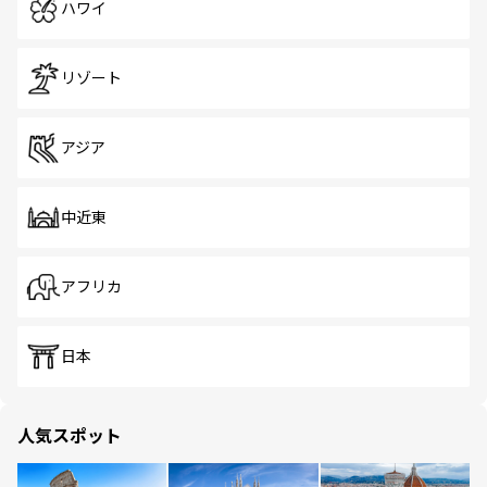
ハワイ
リゾート
アジア
中近東
アフリカ
日本
人気スポット