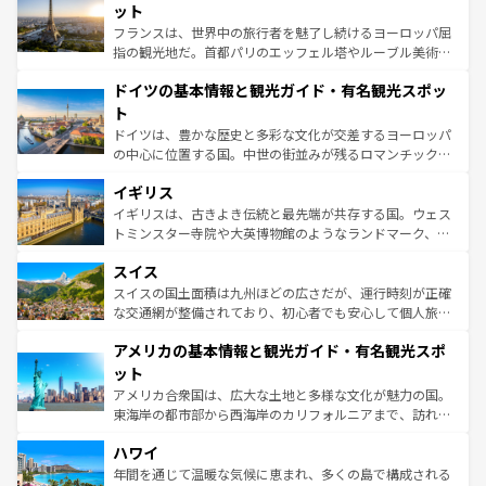
しい。
れる闘牛、そして美味しいタパスが生活の一部となってい
ット
る。首都マドリードの洗練された雰囲気や、バルセロナの
フランスは、世界中の旅行者を魅了し続けるヨーロッパ屈
アートに溢れた街角から、地方では古代ローマ遺跡や中世
指の観光地だ。首都パリのエッフェル塔やルーブル美術館
の城塞都市、穏やかなビーチリゾートまで多彩な表情を見
といった象徴的なスポットから、田舎町の古風な美しさま
せる。地方によって風土や気候が異なるスペインはその個
ドイツの基本情報と観光ガイド・有名観光スポッ
で、幅広い魅力が詰まっている。華麗な宮殿、歴史的な大
性で訪れる人を魅了する。 なお、新着のスペイン情報は
コ
聖堂、美しいビーチ、そして豊かな自然が、訪れる者を心
ト
ンテンツ一覧
を参照してほしい。
から魅了する。また、フランスは美食の国としても知ら
ドイツは、豊かな歴史と多彩な文化が交差するヨーロッパ
れ、フランス料理はユネスコ無形文化遺産にも登録されて
の中心に位置する国。中世の街並みが残るロマンチック街
いる。シャンパンの発祥地であるランス、プロヴァンスの
道から、未来を先取りするようなモダンな都市まで多様な
香り高いラベンダー畑など、多彩な楽しみ方が可能だ。さ
イギリス
顔を持つこの国は、どこを歩いても飽きることがない。ベ
らに、パリ以外の地域にも魅力が溢れており、どの街角に
ルリンの文化的活気、バイエルン州のアルプスの絶景、そ
イギリスは、古きよき伝統と最先端が共存する国。ウェス
も豊かな歴史と文化が息づいている。パリ以外の個性あふ
してライン川沿いのワイン畑といった風景は必見。ビール
トミンスター寺院や大英博物館のようなランドマーク、歴
れる地方に足を運ぶとそれぞれで全く異なる文化を体験で
とソーセージを味わいながら地元の人と過ごす楽しい時間
史ある大学都市、美しい丘陵地帯や牧歌的な風景など、エ
きるだろう。 なお、新着のフランス情報は
コンテンツ一覧
スイス
は、お酒好きな人にはぜひ体験してほしい。 なお、新着の
リアごとに異なる魅力がある。また、優雅なアフタヌーン
を参照してほしい。
ドイツ情報は
コンテンツ一覧
を参照してほしい。
ティー、ビール好きにはたまらない英国パブ、サッカー観
スイスの国土面積は九州ほどの広さだが、運行時刻が正確
戦など、本場だからこそできる体験も豊富。イギリスを旅
な交通網が整備されており、初心者でも安心して個人旅行
して楽しみつくそう。 なお、新着のイギリス情報は
コンテ
を楽しめる。日本同様に時刻表どおりの旅が可能だ。中世
アメリカの基本情報と観光ガイド・有名観光スポ
ンツ一覧
を参照してほしい。
の建物がそのまま残る町や、スイスならではのユニークな
博物館もあり、アルプス観光だけでなく町歩きも満喫する
ット
ことができる。国民の所得が高いため物価も高いが、旅行
アメリカ合衆国は、広大な土地と多様な文化が魅力の国。
者向けの交通パス提供のサービスもあり、うまく活用すれ
東海岸の都市部から西海岸のカリフォルニアまで、訪れる
ば市内交通費無料で観光を楽しむこともできる。 なお、新
場所ごとに異なる風景と体験が待っている。ニューヨーク
着のスイス情報は
コンテンツ一覧
を参照してほしい。
ハワイ
のような巨大都市は、観光、ショッピング、エンターテイ
ンメントが詰まった刺激的なスポットだ。一方、アメリカ
年間を通じて温暖な気候に恵まれ、多くの島で構成される