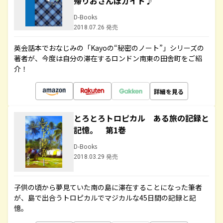
帰りおさんぽガイド♪
D-Books
2018.07.26 発売
英会話本でおなじみの「Kayoの“秘密のノート”」シリーズの
著者が、今度は自分の滞在するロンドン南東の田舎町をご紹
介！
詳細を見る
とろとろトロピカル ある旅の記録と
記憶。 第1巻
D-Books
2018.03.29 発売
子供の頃から夢見ていた南の島に滞在することになった筆者
が、島で出合うトロピカルでマジカルな45日間の記録と記
憶。