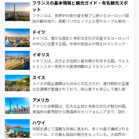
フランスの基本情報と観光ガイド・有名観光スポ
ませてくれるイタリアで、忘れられない旅をしてみよう！
文化が根付くこの国では、情熱的なフラメンコ、熱気あふ
なお、新着のイタリア情報は
コンテンツ一覧
を参照してほ
れる闘牛、そして美味しいタパスが生活の一部となってい
ット
しい。
る。首都マドリードの洗練された雰囲気や、バルセロナの
フランスは、世界中の旅行者を魅了し続けるヨーロッパ屈
アートに溢れた街角から、地方では古代ローマ遺跡や中世
指の観光地だ。首都パリのエッフェル塔やルーブル美術館
の城塞都市、穏やかなビーチリゾートまで多彩な表情を見
といった象徴的なスポットから、田舎町の古風な美しさま
せる。地方によって風土や気候が異なるスペインはその個
ドイツ
で、幅広い魅力が詰まっている。華麗な宮殿、歴史的な大
性で訪れる人を魅了する。 なお、新着のスペイン情報は
コ
聖堂、美しいビーチ、そして豊かな自然が、訪れる者を心
ドイツは、豊かな歴史と多彩な文化が交差するヨーロッパ
ンテンツ一覧
を参照してほしい。
から魅了する。また、フランスは美食の国としても知ら
の中心に位置する国。中世の街並みが残るロマンチック街
れ、フランス料理はユネスコ無形文化遺産にも登録されて
道から、未来を先取りするようなモダンな都市まで多様な
イギリス
いる。シャンパンの発祥地であるランス、プロヴァンスの
顔を持つこの国は、どこを歩いても飽きることがない。ベ
香り高いラベンダー畑など、多彩な楽しみ方が可能だ。さ
ルリンの文化的活気、バイエルン州のアルプスの絶景、そ
イギリスは、古きよき伝統と最先端が共存する国。ウェス
らに、パリ以外の地域にも魅力が溢れており、どの街角に
してライン川沿いのワイン畑といった風景は必見。ビール
トミンスター寺院や大英博物館のようなランドマーク、歴
も豊かな歴史と文化が息づいている。パリ以外の個性あふ
とソーセージを味わいながら地元の人と過ごす楽しい時間
史ある大学都市、美しい丘陵地帯や牧歌的な風景など、エ
れる地方に足を運ぶとそれぞれで全く異なる文化を体験で
スイス
は、お酒好きな人にはぜひ体験してほしい。 なお、新着の
リアごとに異なる魅力がある。また、優雅なアフタヌーン
きるだろう。 なお、新着のフランス情報は
コンテンツ一覧
ドイツ情報は
コンテンツ一覧
を参照してほしい。
ティー、ビール好きにはたまらない英国パブ、サッカー観
スイスの国土面積は九州ほどの広さだが、運行時刻が正確
を参照してほしい。
戦など、本場だからこそできる体験も豊富。イギリスを旅
な交通網が整備されており、初心者でも安心して個人旅行
して楽しみつくそう。 なお、新着のイギリス情報は
コンテ
を楽しめる。日本同様に時刻表どおりの旅が可能だ。中世
アメリカ
ンツ一覧
を参照してほしい。
の建物がそのまま残る町や、スイスならではのユニークな
博物館もあり、アルプス観光だけでなく町歩きも満喫する
アメリカ合衆国は、広大な土地と多様な文化が魅力の国。
ことができる。国民の所得が高いため物価も高いが、旅行
東海岸の都市部から西海岸のカリフォルニアまで、訪れる
者向けの交通パス提供のサービスもあり、うまく活用すれ
場所ごとに異なる風景と体験が待っている。ニューヨーク
ハワイ
ば市内交通費無料で観光を楽しむこともできる。 なお、新
のような巨大都市は、観光、ショッピング、エンターテイ
着のスイス情報は
コンテンツ一覧
を参照してほしい。
ンメントが詰まった刺激的なスポットだ。一方、アメリカ
年間を通じて温暖な気候に恵まれ、多くの島で構成される
西部には大自然が広がり、グランドキャニオンやイエロー
ハワイは、どの島も独自の魅力をもっている。大自然の神