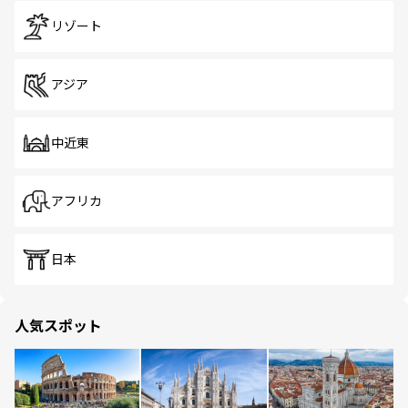
リゾート
アジア
中近東
アフリカ
日本
人気スポット