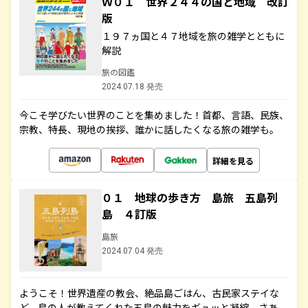
Ｗ０１ 世界２４４の国と地域 改訂
版
１９７ヵ国と４７地域を旅の雑学とともに
解説
旅の図鑑
2024.07.18 発売
今こそ学びたい世界のことを集めました！首都、言語、民族、
宗教、特長、現地の挨拶、誰かに話したくなる旅の雑学も。
詳細を見る
０１ 地球の歩き方 島旅 五島列
島 ４訂版
島旅
2024.07.04 発売
ようこそ！世界遺産の教会、絶品島ごはん、古民家ステイな
ど、島の人が教えてくれた五島の魅力をギュッと凝縮。さあ、