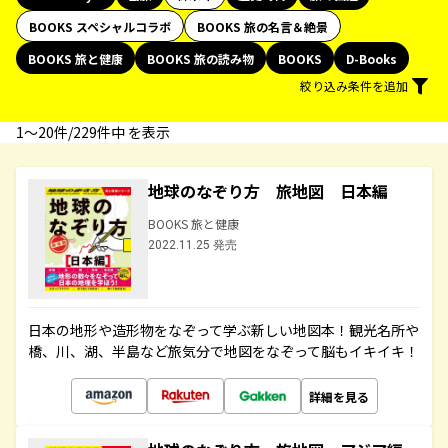
BOOKS スペシャルコラボ
BOOKS 旅の名言＆絶景
BOOKS 旅と健康
BOOKS 旅の読み物
BOOKS
D-Books
絞り込み条件を追加
1〜20件/229件中 を表示
地球のなぞり方 旅地図 日本編
BOOKS 旅と健康
2022.11.25 発売
日本の地形や造形物をなぞって学ぶ新しい地図本！観光名所や
橋、川、湖、半島など旅気分で地図をなぞって脳もイキイキ！
詳細を見る