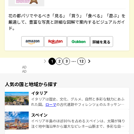
花の都パリでやるべき「見る」「買う」「食べる」「遊ぶ」を
厳選して、豊富な写真と詳細な図解で案内するビジュアルガイ
ド。
詳細を見る
…
1
2
3
12
AD
AD
人気の国と地域から探す
イタリア
イタリアは歴史、文化、グルメ、自然と多彩な魅力にあふ
れた国。
ローマ
の古代遺跡やフィレンツェのルネッサンス
美術、ヴェネツィアの運河など、歴史あるスポットはもち
スペイン
ろん、トスカーナの美しい田園風景やアマルフィ海岸の絶
景など、自然景観も見逃せない。観光の合間には、本場の
イベリア半島のほぼ80％を占めるスペインは、太陽が降り
ピザやパスタなど、絶品のイタリア料理を堪能することも
注ぐ地中海沿岸から雄大なピレネー山脈まで、多彩な自然
できる。朝目覚めてから夜眠るまで、すべての瞬間を楽し
と文化が詰まったヨーロッパ屈指の旅行先だ。多様な地域