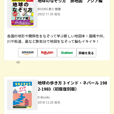
地球のなぞり方 旅地図 アジア編
BOOKS 旅と健康
2022.11.25 発売
各国の地形や関係性をなぞって学ぶ新しい地図本！国境や州、
川や街道、島など旅気分で地図をなぞって脳もイキイキ！
詳細を見る
AD
地球の歩き方 3 インド・ネパール 198
2-1983（初版復刻版）
D-Books
2018.12.20 発売