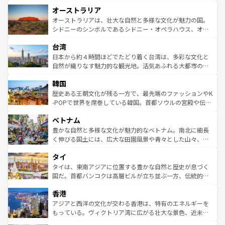
ストーン国立公園といった絶景が堪能できる。さらに、南
秘を感じたいなら、火山が生み出した壮大な景観を誇るハ
オーストラリア
部のニューオーリンズでは、音楽と美食が融合した独特の
ワイ島は見逃せない。また、定番の観光地といえばオアフ
文化が魅力。旅行者はアメリカの各地域で異なる魅力を楽
島だが、静かな自然を求めるならマウイ島やカウアイ島が
オーストラリアは、壮大な自然と多様な文化が魅力の国。
しみながら、その多様性と豊かな歴史を感じることができ
おすすめ。エメラルドグリーンに輝く海をはじめ、豊かな
シドニーのシンボルであるシドニー・オペラハウス、オー
るだろう。車でのロードトリップや列車の旅も、アメリカ
文化や歴史が息づいている。「アロハスピリット」と呼ば
ストラリア東海岸北部に広がる大サンゴ礁地帯グレートバ
ならではの贅沢な旅のスタイルだ。 なお、新着のアメリカ
台湾
れるおもてなしの心で訪れる人々を迎えてくれるハワイの
リアリーフや大陸中央部にそびえるウルル（エアーズロッ
情報は
コンテンツ一覧
を参照してほしい。
人々、おいしいローカルフードやハワイアンミュージッ
ク）、タスマニアの美しい原生林やケアンズの熱帯雨林な
日本から約４時間ほどでたどり着く台湾は、多彩な文化と
ク、伝統的なフラダンスなど、すべてがハワイの魅力を彩
ど、見どころがたくさん。また、カフェやワイン、オージ
自然が織りなす魅力的な観光地。活気あふれる大都市の台
っている。訪れるたびに新しい発見と感動が待っているハ
ービーフなどの食文化も豊かで、美味しいものであふれて
北やノスタルジックな町並みが人気な九份（ジォウフェ
ワイを、存分に味わってほしい。 なお、新着のハワイ情報
韓国
いる。アクティビティも充実しており、サーフィンやダイ
ン）、静ひつな山岳地帯である台湾東部など、都市の喧騒
は
コンテンツ一覧
を参照してほしい。
ビング、ハイキングなど、アウトドア好きにはたまらな
と山間の静けさが共存しており、訪れる人に新しい発見と
歴史ある王朝文化が残る一方で、最先端のファッションやK
い。オーストラリアの多彩な魅力を存分に味わいつくそ
驚きをもたらしてくれる。また、奥深い台湾の食文化も魅
-POPで世界を席巻している韓国。首都ソウルの宮殿や伝統
う。 なお、新着のオーストラリア情報は
コンテンツ一覧
を
力で、夜市などの屋台グルメから高級料理、ヘルシーで美
家屋が並ぶエリアでは韓国の歴史と文化に浸ることがで
参照してほしい。
ベトナム
容にもいいと評判のスイーツなど、バラエティ豊かな料理
き、地方に足を延ばせば四季折々の自然美を楽しむことが
が味わえる。 なお、新着の台湾情報は
コンテンツ一覧
を参
できる。そして、キムチや焼肉、絶品のストリートフード
豊かな自然と多様な文化が魅力的なベトナム。南北に細長
照してほしい。
まで、さまざまな韓国料理が待っている。夜には、韓国な
く伸びる国土には、広大な田園風景や青々とした山々、世
らではのナイトライフも堪能できる。あたたかいホスピタ
界遺産に登録された壮大な自然景観が点在し、都市部では
タイ
リティに包まれながら、韓国の多彩な魅力を心ゆくまで味
急速な発展と共に伝統が息づく。ハノイの古い町並みやホ
わってみてほしい。 なお、新着の韓国情報は
コンテンツ一
ーチミン市のフランス統治時代の建物も、独特の雰囲気を
タイは、東南アジアに位置する豊かな自然と歴史が息づく
覧
を参照してほしい。
醸し出している。また、バラエティの豊かさとおいしさで
国だ。首都バンコクは高層ビルが立ち並ぶ一方、伝統的な
世界中の食通を魅了してやまないベトナム料理も魅力のひ
寺院や市場がいたるところに点在し、古きよき文化と現代
香港
とつ。フォーやバインミー、ベトナムコーヒーなどは、ぜ
の活気が交差している。北部ではチェンマイなどの山岳地
ひ現地で味わいたい。どの地域を訪れてもあたたかい人々
帯で自然と触れ合い、南部ではプーケットやクラビの美し
アジアと西洋の文化が交わる香港は、特有のエネルギーを
が旅行者を迎えてくれるので、きっと忘れられない旅にな
いビーチでリゾート気分を楽しむことができる。タイ料理
もっている。ヴィクトリア湾に広がる壮大な景色、近未来
るはずだ。 なお、新着のベトナム情報は
コンテンツ一覧
を
は世界的に有名で、屋台から高級レストランまで味覚を刺
的なアートスポット、そして歴史と現代が融合した町並