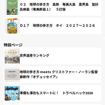
０２ 地球の歩き方 島旅 奄美大島 喜界島 加計
呂麻島（奄美群島１） ５訂版
Ｄ１７ 地球の歩き方 タイ ２０２７～２０２８
特設ページ
世界遺産ランキング
地球の歩き方 meets クリストファー・ノーラン監督
最新作『オデュッセイア』
準備も滞在もスマートに！ トラベルハック2026