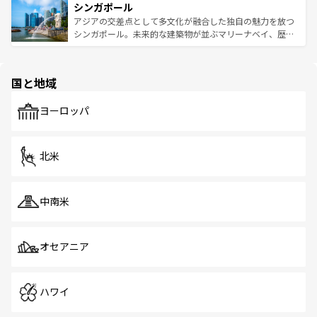
参照してほしい。
シンガポール
激する。気候は一年中温暖で、どの季節にも異なる楽しみ
み、どこを訪れても感動するはず。観光スポットが密集し
が待っている。親しみやすいタイの人々、仏教を中心とし
ており、効率よく見どころを回れるのも魅力。息をのむよ
アジアの交差点として多文化が融合した独自の魅力を放つ
た文化、そして多様な観光資源が、訪れる旅人を魅了し続
うな絶景から文化的な体験まで、香港を存分に楽しみ尽く
シンガポール。未来的な建築物が並ぶマリーナベイ、歴史
ける。 なお、新着のタイ情報は
コンテンツ一覧
を参照して
そう。 なお、新着の香港情報は
コンテンツ一覧
を参照して
と伝統を感じられるエスニックタウン、多数の緑豊かな公
ほしい。
ほしい。
園や自然保護区など、自然が調和した近代的な景観と文化
の多様性あふれるカラフルな町は、どこを歩いても新しい
国と地域
発見がある。さらに、治安のよさや充実した公共交通機関
も、旅行者にとっては魅力的なポイント。グルメも豊富
で、ホーカーズは地元の風情を楽しめる外せないスポット
ヨーロッパ
だ。訪れる人を飽きさせないシンガポールで、多様な魅力
を体感しよう。 なお、新着のシンガポール情報は
コンテン
ツ一覧
を参照してほしい。
北米
中南米
オセアニア
ハワイ