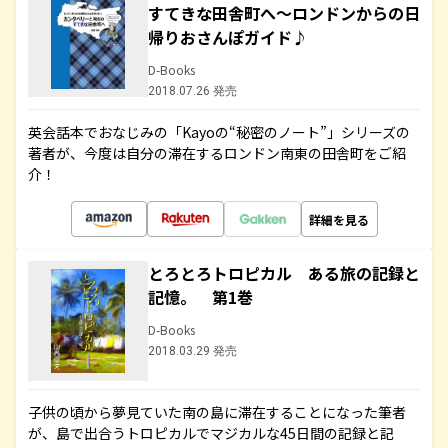
すてきな田舎町へ～ロンドンからの日
帰りおさんぽガイド♪
D-Books
2018.07.26 発売
英会話本でおなじみの「Kayoの“秘密のノート”」シリーズの
著者が、今度は自分の滞在するロンドン南東の田舎町をご紹
介！
詳細を見る
とろとろトロピカル ある旅の記録と
記憶。 第1巻
D-Books
2018.03.29 発売
子供の頃から夢見ていた南の島に滞在することになった筆者
が、島で出合うトロピカルでマジカルな45日間の記録と記