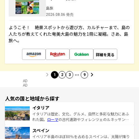
島旅
2026.08.06 発売
ようこそ！ 絶景スポットから遊び方、カルチャーまで、島の
人たちが教えてくれた奄美大島の魅力を1冊に凝縮。さあ、島
旅へ。
詳細を見る
…
1
2
3
9
AD
AD
人気の国と地域から探す
イタリア
イタリアは歴史、文化、グルメ、自然と多彩な魅力にあふ
れた国。
ローマ
の古代遺跡やフィレンツェのルネッサンス
美術、ヴェネツィアの運河など、歴史あるスポットはもち
スペイン
ろん、トスカーナの美しい田園風景やアマルフィ海岸の絶
景など、自然景観も見逃せない。観光の合間には、本場の
イベリア半島のほぼ80％を占めるスペインは、太陽が降り