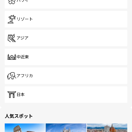
ハワイ
リゾート
アジア
中近東
アフリカ
日本
人気スポット