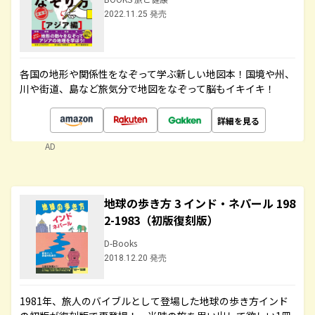
2022.11.25 発売
各国の地形や関係性をなぞって学ぶ新しい地図本！国境や州、
川や街道、島など旅気分で地図をなぞって脳もイキイキ！
詳細を見る
AD
地球の歩き方 3 インド・ネパール 198
2-1983（初版復刻版）
D-Books
2018.12.20 発売
1981年、旅人のバイブルとして登場した地球の歩き方インド