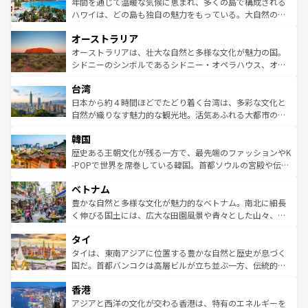
着のスイス情報は
コンテンツ一覧
を参照してほしい。
ンメントが詰まった刺激的なスポットだ。一方、アメリカ
年間を通じて温暖な気候に恵まれ、多くの島で構成される
西部には大自然が広がり、グランドキャニオンやイエロー
ハワイは、どの島も独自の魅力をもっている。大自然の神
ストーン国立公園といった絶景が堪能できる。さらに、南
秘を感じたいなら、火山が生み出した壮大な景観を誇るハ
オーストラリア
部のニューオーリンズでは、音楽と美食が融合した独特の
ワイ島は見逃せない。また、定番の観光地といえばオアフ
文化が魅力。旅行者はアメリカの各地域で異なる魅力を楽
島だが、静かな自然を求めるならマウイ島やカウアイ島が
オーストラリアは、壮大な自然と多様な文化が魅力の国。
しみながら、その多様性と豊かな歴史を感じることができ
おすすめ。エメラルドグリーンに輝く海をはじめ、豊かな
シドニーのシンボルであるシドニー・オペラハウス、オー
るだろう。車でのロードトリップや列車の旅も、アメリカ
文化や歴史が息づいている。「アロハスピリット」と呼ば
ストラリア東海岸北部に広がる大サンゴ礁地帯グレートバ
ならではの贅沢な旅のスタイルだ。 なお、新着のアメリカ
台湾
れるおもてなしの心で訪れる人々を迎えてくれるハワイの
リアリーフや大陸中央部にそびえるウルル（エアーズロッ
情報は
コンテンツ一覧
を参照してほしい。
人々、おいしいローカルフードやハワイアンミュージッ
ク）、タスマニアの美しい原生林やケアンズの熱帯雨林な
日本から約４時間ほどでたどり着く台湾は、多彩な文化と
ク、伝統的なフラダンスなど、すべてがハワイの魅力を彩
ど、見どころがたくさん。また、カフェやワイン、オージ
自然が織りなす魅力的な観光地。活気あふれる大都市の台
っている。訪れるたびに新しい発見と感動が待っているハ
ービーフなどの食文化も豊かで、美味しいものであふれて
北やノスタルジックな町並みが人気な九份（ジォウフェ
ワイを、存分に味わってほしい。 なお、新着のハワイ情報
韓国
いる。アクティビティも充実しており、サーフィンやダイ
ン）、静ひつな山岳地帯である台湾東部など、都市の喧騒
は
コンテンツ一覧
を参照してほしい。
ビング、ハイキングなど、アウトドア好きにはたまらな
と山間の静けさが共存しており、訪れる人に新しい発見と
歴史ある王朝文化が残る一方で、最先端のファッションやK
い。オーストラリアの多彩な魅力を存分に味わいつくそ
驚きをもたらしてくれる。また、奥深い台湾の食文化も魅
-POPで世界を席巻している韓国。首都ソウルの宮殿や伝統
う。 なお、新着のオーストラリア情報は
コンテンツ一覧
を
力で、夜市などの屋台グルメから高級料理、ヘルシーで美
家屋が並ぶエリアでは韓国の歴史と文化に浸ることがで
参照してほしい。
ベトナム
容にもいいと評判のスイーツなど、バラエティ豊かな料理
き、地方に足を延ばせば四季折々の自然美を楽しむことが
が味わえる。 なお、新着の台湾情報は
コンテンツ一覧
を参
できる。そして、キムチや焼肉、絶品のストリートフード
豊かな自然と多様な文化が魅力的なベトナム。南北に細長
照してほしい。
まで、さまざまな韓国料理が待っている。夜には、韓国な
く伸びる国土には、広大な田園風景や青々とした山々、世
らではのナイトライフも堪能できる。あたたかいホスピタ
界遺産に登録された壮大な自然景観が点在し、都市部では
タイ
リティに包まれながら、韓国の多彩な魅力を心ゆくまで味
急速な発展と共に伝統が息づく。ハノイの古い町並みやホ
わってみてほしい。 なお、新着の韓国情報は
コンテンツ一
ーチミン市のフランス統治時代の建物も、独特の雰囲気を
タイは、東南アジアに位置する豊かな自然と歴史が息づく
覧
を参照してほしい。
醸し出している。また、バラエティの豊かさとおいしさで
国だ。首都バンコクは高層ビルが立ち並ぶ一方、伝統的な
世界中の食通を魅了してやまないベトナム料理も魅力のひ
寺院や市場がいたるところに点在し、古きよき文化と現代
香港
とつ。フォーやバインミー、ベトナムコーヒーなどは、ぜ
の活気が交差している。北部ではチェンマイなどの山岳地
ひ現地で味わいたい。どの地域を訪れてもあたたかい人々
帯で自然と触れ合い、南部ではプーケットやクラビの美し
アジアと西洋の文化が交わる香港は、特有のエネルギーを