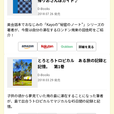
帰りおさんぽガイド♪
D-Books
2018.07.26 発売
英会話本でおなじみの「Kayoの“秘密のノート”」シリーズの
著者が、今度は自分の滞在するロンドン南東の田舎町をご紹
介！
詳細を見る
とろとろトロピカル ある旅の記録と
記憶。 第1巻
D-Books
2018.03.29 発売
子供の頃から夢見ていた南の島に滞在することになった筆者
が、島で出合うトロピカルでマジカルな45日間の記録と記
憶。