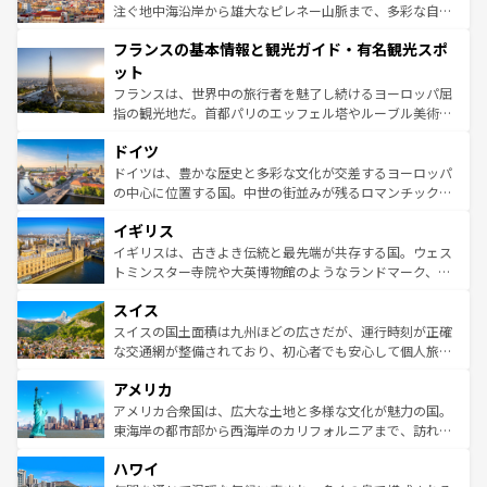
ピザやパスタなど、絶品のイタリア料理を堪能することも
注ぐ地中海沿岸から雄大なピレネー山脈まで、多彩な自然
できる。朝目覚めてから夜眠るまで、すべての瞬間を楽し
と文化が詰まったヨーロッパ屈指の旅行先だ。多様な地域
フランスの基本情報と観光ガイド・有名観光スポ
ませてくれるイタリアで、忘れられない旅をしてみよう！
文化が根付くこの国では、情熱的なフラメンコ、熱気あふ
なお、新着のイタリア情報は
コンテンツ一覧
を参照してほ
れる闘牛、そして美味しいタパスが生活の一部となってい
ット
しい。
る。首都マドリードの洗練された雰囲気や、バルセロナの
フランスは、世界中の旅行者を魅了し続けるヨーロッパ屈
アートに溢れた街角から、地方では古代ローマ遺跡や中世
指の観光地だ。首都パリのエッフェル塔やルーブル美術館
の城塞都市、穏やかなビーチリゾートまで多彩な表情を見
といった象徴的なスポットから、田舎町の古風な美しさま
せる。地方によって風土や気候が異なるスペインはその個
ドイツ
で、幅広い魅力が詰まっている。華麗な宮殿、歴史的な大
性で訪れる人を魅了する。 なお、新着のスペイン情報は
コ
聖堂、美しいビーチ、そして豊かな自然が、訪れる者を心
ドイツは、豊かな歴史と多彩な文化が交差するヨーロッパ
ンテンツ一覧
を参照してほしい。
から魅了する。また、フランスは美食の国としても知ら
の中心に位置する国。中世の街並みが残るロマンチック街
れ、フランス料理はユネスコ無形文化遺産にも登録されて
道から、未来を先取りするようなモダンな都市まで多様な
イギリス
いる。シャンパンの発祥地であるランス、プロヴァンスの
顔を持つこの国は、どこを歩いても飽きることがない。ベ
香り高いラベンダー畑など、多彩な楽しみ方が可能だ。さ
ルリンの文化的活気、バイエルン州のアルプスの絶景、そ
イギリスは、古きよき伝統と最先端が共存する国。ウェス
らに、パリ以外の地域にも魅力が溢れており、どの街角に
してライン川沿いのワイン畑といった風景は必見。ビール
トミンスター寺院や大英博物館のようなランドマーク、歴
も豊かな歴史と文化が息づいている。パリ以外の個性あふ
とソーセージを味わいながら地元の人と過ごす楽しい時間
史ある大学都市、美しい丘陵地帯や牧歌的な風景など、エ
れる地方に足を運ぶとそれぞれで全く異なる文化を体験で
スイス
は、お酒好きな人にはぜひ体験してほしい。 なお、新着の
リアごとに異なる魅力がある。また、優雅なアフタヌーン
きるだろう。 なお、新着のフランス情報は
コンテンツ一覧
ドイツ情報は
コンテンツ一覧
を参照してほしい。
ティー、ビール好きにはたまらない英国パブ、サッカー観
スイスの国土面積は九州ほどの広さだが、運行時刻が正確
を参照してほしい。
戦など、本場だからこそできる体験も豊富。イギリスを旅
な交通網が整備されており、初心者でも安心して個人旅行
して楽しみつくそう。 なお、新着のイギリス情報は
コンテ
を楽しめる。日本同様に時刻表どおりの旅が可能だ。中世
アメリカ
ンツ一覧
を参照してほしい。
の建物がそのまま残る町や、スイスならではのユニークな
博物館もあり、アルプス観光だけでなく町歩きも満喫する
アメリカ合衆国は、広大な土地と多様な文化が魅力の国。
ことができる。国民の所得が高いため物価も高いが、旅行
東海岸の都市部から西海岸のカリフォルニアまで、訪れる
者向けの交通パス提供のサービスもあり、うまく活用すれ
場所ごとに異なる風景と体験が待っている。ニューヨーク
ハワイ
ば市内交通費無料で観光を楽しむこともできる。 なお、新
のような巨大都市は、観光、ショッピング、エンターテイ