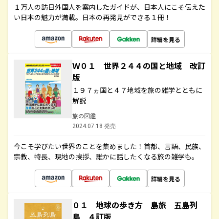
１万人の訪日外国人を案内したガイドが、日本人にこそ伝えた
い日本の魅力が満載。日本の再発見ができる１冊！
詳細を見る
Ｗ０１ 世界２４４の国と地域 改訂
版
１９７ヵ国と４７地域を旅の雑学とともに
解説
旅の図鑑
2024.07.18 発売
今こそ学びたい世界のことを集めました！首都、言語、民族、
宗教、特長、現地の挨拶、誰かに話したくなる旅の雑学も。
詳細を見る
０１ 地球の歩き方 島旅 五島列
島 ４訂版