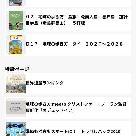
０２ 地球の歩き方 島旅 奄美大島 喜界島 加計
呂麻島（奄美群島１） ５訂版
Ｄ１７ 地球の歩き方 タイ ２０２７～２０２８
特設ページ
世界遺産ランキング
地球の歩き方 meets クリストファー・ノーラン監督
最新作『オデュッセイア』
準備も滞在もスマートに！ トラベルハック2026