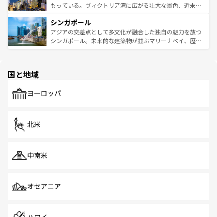
が旅行者を迎えてくれるので、きっと忘れられない旅にな
いビーチでリゾート気分を楽しむことができる。タイ料理
もっている。ヴィクトリア湾に広がる壮大な景色、近未来
るはずだ。 なお、新着のベトナム情報は
コンテンツ一覧
を
は世界的に有名で、屋台から高級レストランまで味覚を刺
的なアートスポット、そして歴史と現代が融合した町並
参照してほしい。
シンガポール
激する。気候は一年中温暖で、どの季節にも異なる楽しみ
み、どこを訪れても感動するはず。観光スポットが密集し
が待っている。親しみやすいタイの人々、仏教を中心とし
ており、効率よく見どころを回れるのも魅力。息をのむよ
アジアの交差点として多文化が融合した独自の魅力を放つ
た文化、そして多様な観光資源が、訪れる旅人を魅了し続
うな絶景から文化的な体験まで、香港を存分に楽しみ尽く
シンガポール。未来的な建築物が並ぶマリーナベイ、歴史
ける。 なお、新着のタイ情報は
コンテンツ一覧
を参照して
そう。 なお、新着の香港情報は
コンテンツ一覧
を参照して
と伝統を感じられるエスニックタウン、多数の緑豊かな公
ほしい。
ほしい。
園や自然保護区など、自然が調和した近代的な景観と文化
の多様性あふれるカラフルな町は、どこを歩いても新しい
国と地域
発見がある。さらに、治安のよさや充実した公共交通機関
も、旅行者にとっては魅力的なポイント。グルメも豊富
で、ホーカーズは地元の風情を楽しめる外せないスポット
ヨーロッパ
だ。訪れる人を飽きさせないシンガポールで、多様な魅力
を体感しよう。 なお、新着のシンガポール情報は
コンテン
ツ一覧
を参照してほしい。
北米
中南米
オセアニア