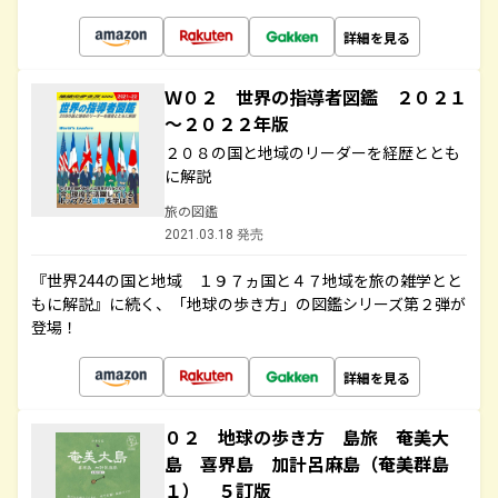
詳細を見る
Ｗ０２ 世界の指導者図鑑 ２０２１
～２０２２年版
２０８の国と地域のリーダーを経歴ととも
に解説
旅の図鑑
2021.03.18 発売
『世界244の国と地域 １９７ヵ国と４７地域を旅の雑学とと
もに解説』に続く、「地球の歩き方」の図鑑シリーズ第２弾が
登場！
詳細を見る
０２ 地球の歩き方 島旅 奄美大
島 喜界島 加計呂麻島（奄美群島
１） ５訂版