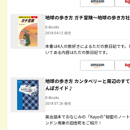
地球の歩き方 ガチ冒険～地球の歩き方
D-Books
2018.04.12 発売
本書は4人の旅好きによるただの旅日記です。
いてある内容はただの旅日記です。
地球の歩き方 カンタベリーと周辺のす
んぽガイド♪
D-Books
2018.07.26 発売
英会話本でおなじみの「Kayoの“秘密のノー
ンドン南東の田舎町をご紹介！