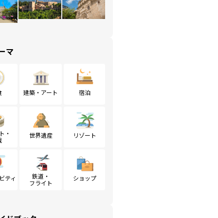
ーマ
食
建築・アート
宿泊
ト・
世界遺産
リゾート
戦
鉄道・
ビティ
ショップ
フライト