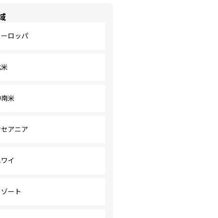
域
ヨーロッパ
北米
中南米
オセアニア
ハワイ
リゾート