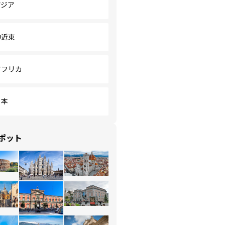
アジア
中近東
アフリカ
日本
ポット