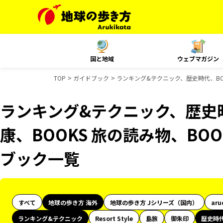
国と地域
ウェブマガジン
TOP
ガイドブック
ランキング&テクニック、歴史時代、BOOK
ランキング&テクニック、歴史時
康、BOOKS 旅の読み物、BOO
ブック一覧
すべて
地球の歩き方 海外
地球の歩き方 Jシリーズ（国内）
aru
ランキング&テクニック
Resort Style
島旅
御朱印
歴史時