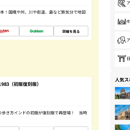
図本！国境や州、川や街道、島など旅気分で地図
詳細を見る
人気ス
-1983（初版復刻版）
球の歩き方インドの初版が復刻版で再登場！ 当時