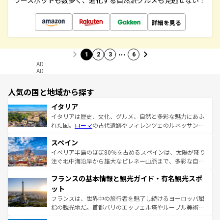
ワースポットも数多く、進化する自然派グルメも見逃せない！
詳細を見る
…
1
2
3
6
AD
AD
人気の国と地域から探す
イタリア
イタリアは歴史、文化、グルメ、自然と多彩な魅力にあふ
れた国。
ローマ
の古代遺跡やフィレンツェのルネッサンス
美術、ヴェネツィアの運河など、歴史あるスポットはもち
スペイン
ろん、トスカーナの美しい田園風景やアマルフィ海岸の絶
景など、自然景観も見逃せない。観光の合間には、本場の
イベリア半島のほぼ80％を占めるスペインは、太陽が降り
ピザやパスタなど、絶品のイタリア料理を堪能することも
注ぐ地中海沿岸から雄大なピレネー山脈まで、多彩な自然
できる。朝目覚めてから夜眠るまで、すべての瞬間を楽し
と文化が詰まったヨーロッパ屈指の旅行先だ。多様な地域
フランスの基本情報と観光ガイド・有名観光スポ
ませてくれるイタリアで、忘れられない旅をしてみよう！
文化が根付くこの国では、情熱的なフラメンコ、熱気あふ
なお、新着のイタリア情報は
コンテンツ一覧
を参照してほ
れる闘牛、そして美味しいタパスが生活の一部となってい
ット
しい。
る。首都マドリードの洗練された雰囲気や、バルセロナの
フランスは、世界中の旅行者を魅了し続けるヨーロッパ屈
アートに溢れた街角から、地方では古代ローマ遺跡や中世
指の観光地だ。首都パリのエッフェル塔やルーブル美術館
の城塞都市、穏やかなビーチリゾートまで多彩な表情を見
といった象徴的なスポットから、田舎町の古風な美しさま