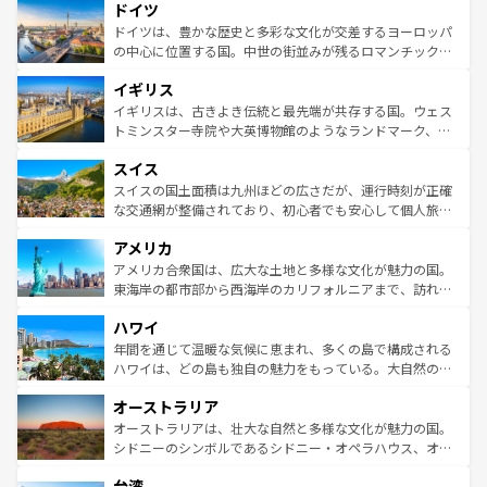
せる。地方によって風土や気候が異なるスペインはその個
ドイツ
で、幅広い魅力が詰まっている。華麗な宮殿、歴史的な大
性で訪れる人を魅了する。 なお、新着のスペイン情報は
コ
聖堂、美しいビーチ、そして豊かな自然が、訪れる者を心
ドイツは、豊かな歴史と多彩な文化が交差するヨーロッパ
ンテンツ一覧
を参照してほしい。
から魅了する。また、フランスは美食の国としても知ら
の中心に位置する国。中世の街並みが残るロマンチック街
れ、フランス料理はユネスコ無形文化遺産にも登録されて
道から、未来を先取りするようなモダンな都市まで多様な
イギリス
いる。シャンパンの発祥地であるランス、プロヴァンスの
顔を持つこの国は、どこを歩いても飽きることがない。ベ
香り高いラベンダー畑など、多彩な楽しみ方が可能だ。さ
ルリンの文化的活気、バイエルン州のアルプスの絶景、そ
イギリスは、古きよき伝統と最先端が共存する国。ウェス
らに、パリ以外の地域にも魅力が溢れており、どの街角に
してライン川沿いのワイン畑といった風景は必見。ビール
トミンスター寺院や大英博物館のようなランドマーク、歴
も豊かな歴史と文化が息づいている。パリ以外の個性あふ
とソーセージを味わいながら地元の人と過ごす楽しい時間
史ある大学都市、美しい丘陵地帯や牧歌的な風景など、エ
れる地方に足を運ぶとそれぞれで全く異なる文化を体験で
スイス
は、お酒好きな人にはぜひ体験してほしい。 なお、新着の
リアごとに異なる魅力がある。また、優雅なアフタヌーン
きるだろう。 なお、新着のフランス情報は
コンテンツ一覧
ドイツ情報は
コンテンツ一覧
を参照してほしい。
ティー、ビール好きにはたまらない英国パブ、サッカー観
スイスの国土面積は九州ほどの広さだが、運行時刻が正確
を参照してほしい。
戦など、本場だからこそできる体験も豊富。イギリスを旅
な交通網が整備されており、初心者でも安心して個人旅行
して楽しみつくそう。 なお、新着のイギリス情報は
コンテ
を楽しめる。日本同様に時刻表どおりの旅が可能だ。中世
アメリカ
ンツ一覧
を参照してほしい。
の建物がそのまま残る町や、スイスならではのユニークな
博物館もあり、アルプス観光だけでなく町歩きも満喫する
アメリカ合衆国は、広大な土地と多様な文化が魅力の国。
ことができる。国民の所得が高いため物価も高いが、旅行
東海岸の都市部から西海岸のカリフォルニアまで、訪れる
者向けの交通パス提供のサービスもあり、うまく活用すれ
場所ごとに異なる風景と体験が待っている。ニューヨーク
ハワイ
ば市内交通費無料で観光を楽しむこともできる。 なお、新
のような巨大都市は、観光、ショッピング、エンターテイ
着のスイス情報は
コンテンツ一覧
を参照してほしい。
ンメントが詰まった刺激的なスポットだ。一方、アメリカ
年間を通じて温暖な気候に恵まれ、多くの島で構成される
西部には大自然が広がり、グランドキャニオンやイエロー
ハワイは、どの島も独自の魅力をもっている。大自然の神
ストーン国立公園といった絶景が堪能できる。さらに、南
秘を感じたいなら、火山が生み出した壮大な景観を誇るハ
オーストラリア
部のニューオーリンズでは、音楽と美食が融合した独特の
ワイ島は見逃せない。また、定番の観光地といえばオアフ
文化が魅力。旅行者はアメリカの各地域で異なる魅力を楽
島だが、静かな自然を求めるならマウイ島やカウアイ島が
オーストラリアは、壮大な自然と多様な文化が魅力の国。
しみながら、その多様性と豊かな歴史を感じることができ
おすすめ。エメラルドグリーンに輝く海をはじめ、豊かな
シドニーのシンボルであるシドニー・オペラハウス、オー
るだろう。車でのロードトリップや列車の旅も、アメリカ
文化や歴史が息づいている。「アロハスピリット」と呼ば
ストラリア東海岸北部に広がる大サンゴ礁地帯グレートバ
ならではの贅沢な旅のスタイルだ。 なお、新着のアメリカ
台湾
れるおもてなしの心で訪れる人々を迎えてくれるハワイの
リアリーフや大陸中央部にそびえるウルル（エアーズロッ