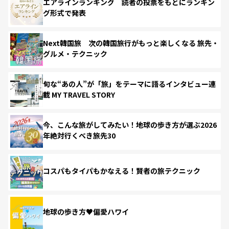
エアラインランキング 読者の投票をもとにランキン
グ形式で発表
Next韓国旅 次の韓国旅行がもっと楽しくなる 旅先・
グルメ・テクニック
旬な“あの人”が「旅」をテーマに語るインタビュー連
載 MY TRAVEL STORY
今、こんな旅がしてみたい！地球の歩き方が選ぶ2026
年絶対行くべき旅先30
コスパもタイパもかなえる！賢者の旅テクニック
地球の歩き方♥偏愛ハワイ