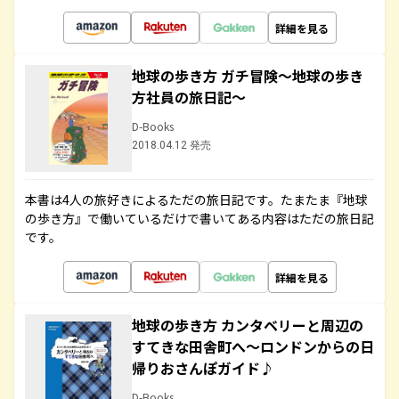
詳細を見る
地球の歩き方 ガチ冒険～地球の歩き
方社員の旅日記～
D-Books
2018.04.12 発売
本書は4人の旅好きによるただの旅日記です。たまたま『地球
の歩き方』で働いているだけで書いてある内容はただの旅日記
です。
詳細を見る
地球の歩き方 カンタベリーと周辺の
すてきな田舎町へ～ロンドンからの日
帰りおさんぽガイド♪
D-Books