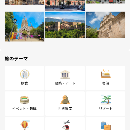
旅のテーマ
飲食
建築・アート
宿泊
イベント・観戦
世界遺産
リゾート