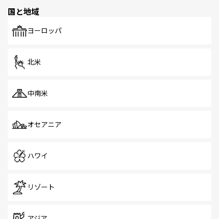
の多様性あふれるカラフルな町は、どこを歩いても新しい
国と地域
発見がある。さらに、治安のよさや充実した公共交通機関
も、旅行者にとっては魅力的なポイント。グルメも豊富
で、ホーカーズは地元の風情を楽しめる外せないスポット
ヨーロッパ
だ。訪れる人を飽きさせないシンガポールで、多様な魅力
を体感しよう。 なお、新着のシンガポール情報は
コンテン
ツ一覧
を参照してほしい。
北米
中南米
オセアニア
ハワイ
リゾート
アジア