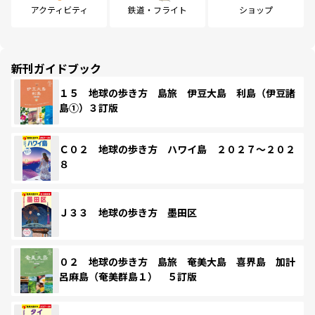
アクティビティ
鉄道・フライト
ショップ
新刊ガイドブック
１５ 地球の歩き方 島旅 伊豆大島 利島（伊豆諸
島①）３訂版
Ｃ０２ 地球の歩き方 ハワイ島 ２０２７～２０２
８
Ｊ３３ 地球の歩き方 墨田区
０２ 地球の歩き方 島旅 奄美大島 喜界島 加計
呂麻島（奄美群島１） ５訂版