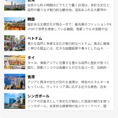
情報は
コンテンツ一覧
を参照してほしい。
人々、おいしいローカルフードやハワイアンミュージッ
ク）、タスマニアの美しい原生林やケアンズの熱帯雨林な
日本から約４時間ほどでたどり着く台湾は、多彩な文化と
ク、伝統的なフラダンスなど、すべてがハワイの魅力を彩
ど、見どころがたくさん。また、カフェやワイン、オージ
自然が織りなす魅力的な観光地。活気あふれる大都市の台
っている。訪れるたびに新しい発見と感動が待っているハ
ービーフなどの食文化も豊かで、美味しいものであふれて
北やノスタルジックな町並みが人気な九份（ジォウフェ
ワイを、存分に味わってほしい。 なお、新着のハワイ情報
韓国
いる。アクティビティも充実しており、サーフィンやダイ
ン）、静ひつな山岳地帯である台湾東部など、都市の喧騒
は
コンテンツ一覧
を参照してほしい。
ビング、ハイキングなど、アウトドア好きにはたまらな
と山間の静けさが共存しており、訪れる人に新しい発見と
歴史ある王朝文化が残る一方で、最先端のファッションやK
い。オーストラリアの多彩な魅力を存分に味わいつくそ
驚きをもたらしてくれる。また、奥深い台湾の食文化も魅
-POPで世界を席巻している韓国。首都ソウルの宮殿や伝統
う。 なお、新着のオーストラリア情報は
コンテンツ一覧
を
力で、夜市などの屋台グルメから高級料理、ヘルシーで美
家屋が並ぶエリアでは韓国の歴史と文化に浸ることがで
参照してほしい。
ベトナム
容にもいいと評判のスイーツなど、バラエティ豊かな料理
き、地方に足を延ばせば四季折々の自然美を楽しむことが
が味わえる。 なお、新着の台湾情報は
コンテンツ一覧
を参
できる。そして、キムチや焼肉、絶品のストリートフード
豊かな自然と多様な文化が魅力的なベトナム。南北に細長
照してほしい。
まで、さまざまな韓国料理が待っている。夜には、韓国な
く伸びる国土には、広大な田園風景や青々とした山々、世
らではのナイトライフも堪能できる。あたたかいホスピタ
界遺産に登録された壮大な自然景観が点在し、都市部では
タイ
リティに包まれながら、韓国の多彩な魅力を心ゆくまで味
急速な発展と共に伝統が息づく。ハノイの古い町並みやホ
わってみてほしい。 なお、新着の韓国情報は
コンテンツ一
ーチミン市のフランス統治時代の建物も、独特の雰囲気を
タイは、東南アジアに位置する豊かな自然と歴史が息づく
覧
を参照してほしい。
醸し出している。また、バラエティの豊かさとおいしさで
国だ。首都バンコクは高層ビルが立ち並ぶ一方、伝統的な
世界中の食通を魅了してやまないベトナム料理も魅力のひ
寺院や市場がいたるところに点在し、古きよき文化と現代
香港
とつ。フォーやバインミー、ベトナムコーヒーなどは、ぜ
の活気が交差している。北部ではチェンマイなどの山岳地
ひ現地で味わいたい。どの地域を訪れてもあたたかい人々
帯で自然と触れ合い、南部ではプーケットやクラビの美し
アジアと西洋の文化が交わる香港は、特有のエネルギーを
が旅行者を迎えてくれるので、きっと忘れられない旅にな
いビーチでリゾート気分を楽しむことができる。タイ料理
もっている。ヴィクトリア湾に広がる壮大な景色、近未来
るはずだ。 なお、新着のベトナム情報は
コンテンツ一覧
を
は世界的に有名で、屋台から高級レストランまで味覚を刺
的なアートスポット、そして歴史と現代が融合した町並
参照してほしい。
シンガポール
激する。気候は一年中温暖で、どの季節にも異なる楽しみ
み、どこを訪れても感動するはず。観光スポットが密集し
が待っている。親しみやすいタイの人々、仏教を中心とし
ており、効率よく見どころを回れるのも魅力。息をのむよ
アジアの交差点として多文化が融合した独自の魅力を放つ
た文化、そして多様な観光資源が、訪れる旅人を魅了し続
うな絶景から文化的な体験まで、香港を存分に楽しみ尽く
シンガポール。未来的な建築物が並ぶマリーナベイ、歴史
ける。 なお、新着のタイ情報は
コンテンツ一覧
を参照して
そう。 なお、新着の香港情報は
コンテンツ一覧
を参照して
と伝統を感じられるエスニックタウン、多数の緑豊かな公
ほしい。
ほしい。
園や自然保護区など、自然が調和した近代的な景観と文化