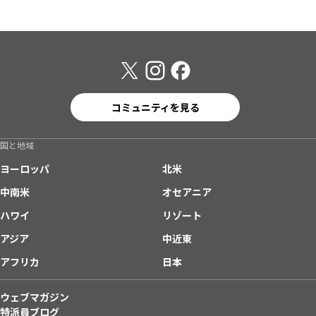
コミュニティを見る
国と地域
ヨーロッパ
北米
中南米
オセアニア
ハワイ
リゾート
アジア
中近東
アフリカ
日本
ウェブマガジン
特派員ブログ