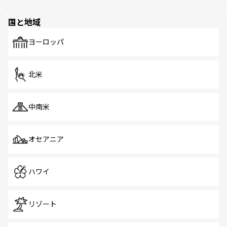
ほしい。
ほしい。
園や自然保護区など、自然が調和した近代的な景観と文化
の多様性あふれるカラフルな町は、どこを歩いても新しい
国と地域
発見がある。さらに、治安のよさや充実した公共交通機関
も、旅行者にとっては魅力的なポイント。グルメも豊富
で、ホーカーズは地元の風情を楽しめる外せないスポット
ヨーロッパ
だ。訪れる人を飽きさせないシンガポールで、多様な魅力
を体感しよう。 なお、新着のシンガポール情報は
コンテン
ツ一覧
を参照してほしい。
北米
中南米
オセアニア
ハワイ
リゾート