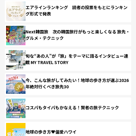
エアラインランキング 読者の投票をもとにランキン
グ形式で発表
Next韓国旅 次の韓国旅行がもっと楽しくなる 旅先・
グルメ・テクニック
旬な“あの人”が「旅」をテーマに語るインタビュー連
載 MY TRAVEL STORY
今、こんな旅がしてみたい！地球の歩き方が選ぶ2026
年絶対行くべき旅先30
コスパもタイパもかなえる！賢者の旅テクニック
地球の歩き方♥偏愛ハワイ