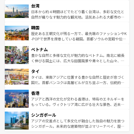
文化や歴史が息づいている。「アロハスピリット」と呼ば
ストラリア東海岸北部に広がる大サンゴ礁地帯グレートバ
ならではの贅沢な旅のスタイルだ。 なお、新着のアメリカ
台湾
れるおもてなしの心で訪れる人々を迎えてくれるハワイの
リアリーフや大陸中央部にそびえるウルル（エアーズロッ
情報は
コンテンツ一覧
を参照してほしい。
人々、おいしいローカルフードやハワイアンミュージッ
ク）、タスマニアの美しい原生林やケアンズの熱帯雨林な
日本から約４時間ほどでたどり着く台湾は、多彩な文化と
ク、伝統的なフラダンスなど、すべてがハワイの魅力を彩
ど、見どころがたくさん。また、カフェやワイン、オージ
自然が織りなす魅力的な観光地。活気あふれる大都市の台
っている。訪れるたびに新しい発見と感動が待っているハ
ービーフなどの食文化も豊かで、美味しいものであふれて
北やノスタルジックな町並みが人気な九份（ジォウフェ
ワイを、存分に味わってほしい。 なお、新着のハワイ情報
韓国
いる。アクティビティも充実しており、サーフィンやダイ
ン）、静ひつな山岳地帯である台湾東部など、都市の喧騒
は
コンテンツ一覧
を参照してほしい。
ビング、ハイキングなど、アウトドア好きにはたまらな
と山間の静けさが共存しており、訪れる人に新しい発見と
歴史ある王朝文化が残る一方で、最先端のファッションやK
い。オーストラリアの多彩な魅力を存分に味わいつくそ
驚きをもたらしてくれる。また、奥深い台湾の食文化も魅
-POPで世界を席巻している韓国。首都ソウルの宮殿や伝統
う。 なお、新着のオーストラリア情報は
コンテンツ一覧
を
力で、夜市などの屋台グルメから高級料理、ヘルシーで美
家屋が並ぶエリアでは韓国の歴史と文化に浸ることがで
参照してほしい。
ベトナム
容にもいいと評判のスイーツなど、バラエティ豊かな料理
き、地方に足を延ばせば四季折々の自然美を楽しむことが
が味わえる。 なお、新着の台湾情報は
コンテンツ一覧
を参
できる。そして、キムチや焼肉、絶品のストリートフード
豊かな自然と多様な文化が魅力的なベトナム。南北に細長
照してほしい。
まで、さまざまな韓国料理が待っている。夜には、韓国な
く伸びる国土には、広大な田園風景や青々とした山々、世
らではのナイトライフも堪能できる。あたたかいホスピタ
界遺産に登録された壮大な自然景観が点在し、都市部では
タイ
リティに包まれながら、韓国の多彩な魅力を心ゆくまで味
急速な発展と共に伝統が息づく。ハノイの古い町並みやホ
わってみてほしい。 なお、新着の韓国情報は
コンテンツ一
ーチミン市のフランス統治時代の建物も、独特の雰囲気を
タイは、東南アジアに位置する豊かな自然と歴史が息づく
覧
を参照してほしい。
醸し出している。また、バラエティの豊かさとおいしさで
国だ。首都バンコクは高層ビルが立ち並ぶ一方、伝統的な
世界中の食通を魅了してやまないベトナム料理も魅力のひ
寺院や市場がいたるところに点在し、古きよき文化と現代
香港
とつ。フォーやバインミー、ベトナムコーヒーなどは、ぜ
の活気が交差している。北部ではチェンマイなどの山岳地
ひ現地で味わいたい。どの地域を訪れてもあたたかい人々
帯で自然と触れ合い、南部ではプーケットやクラビの美し
アジアと西洋の文化が交わる香港は、特有のエネルギーを
が旅行者を迎えてくれるので、きっと忘れられない旅にな
いビーチでリゾート気分を楽しむことができる。タイ料理
もっている。ヴィクトリア湾に広がる壮大な景色、近未来
るはずだ。 なお、新着のベトナム情報は
コンテンツ一覧
を
は世界的に有名で、屋台から高級レストランまで味覚を刺
的なアートスポット、そして歴史と現代が融合した町並
参照してほしい。
シンガポール
激する。気候は一年中温暖で、どの季節にも異なる楽しみ
み、どこを訪れても感動するはず。観光スポットが密集し
が待っている。親しみやすいタイの人々、仏教を中心とし
ており、効率よく見どころを回れるのも魅力。息をのむよ
アジアの交差点として多文化が融合した独自の魅力を放つ
た文化、そして多様な観光資源が、訪れる旅人を魅了し続
うな絶景から文化的な体験まで、香港を存分に楽しみ尽く
シンガポール。未来的な建築物が並ぶマリーナベイ、歴史
ける。 なお、新着のタイ情報は
コンテンツ一覧
を参照して
そう。 なお、新着の香港情報は
コンテンツ一覧
を参照して
と伝統を感じられるエスニックタウン、多数の緑豊かな公