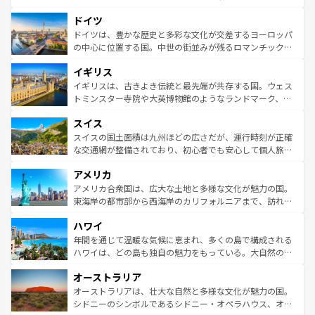
の城塞都市、穏やかなビーチリゾートまで多彩な表情を見
といった象徴的なスポットから、田舎町の古風な美しさま
せる。地方によって風土や気候が異なるスペインはその個
ドイツ
で、幅広い魅力が詰まっている。華麗な宮殿、歴史的な大
性で訪れる人を魅了する。 なお、新着のスペイン情報は
コ
聖堂、美しいビーチ、そして豊かな自然が、訪れる者を心
ドイツは、豊かな歴史と多彩な文化が交差するヨーロッパ
ンテンツ一覧
を参照してほしい。
から魅了する。また、フランスは美食の国としても知ら
の中心に位置する国。中世の街並みが残るロマンチック街
れ、フランス料理はユネスコ無形文化遺産にも登録されて
道から、未来を先取りするようなモダンな都市まで多様な
イギリス
いる。シャンパンの発祥地であるランス、プロヴァンスの
顔を持つこの国は、どこを歩いても飽きることがない。ベ
香り高いラベンダー畑など、多彩な楽しみ方が可能だ。さ
ルリンの文化的活気、バイエルン州のアルプスの絶景、そ
イギリスは、古きよき伝統と最先端が共存する国。ウェス
らに、パリ以外の地域にも魅力が溢れており、どの街角に
してライン川沿いのワイン畑といった風景は必見。ビール
トミンスター寺院や大英博物館のようなランドマーク、歴
も豊かな歴史と文化が息づいている。パリ以外の個性あふ
とソーセージを味わいながら地元の人と過ごす楽しい時間
史ある大学都市、美しい丘陵地帯や牧歌的な風景など、エ
れる地方に足を運ぶとそれぞれで全く異なる文化を体験で
スイス
は、お酒好きな人にはぜひ体験してほしい。 なお、新着の
リアごとに異なる魅力がある。また、優雅なアフタヌーン
きるだろう。 なお、新着のフランス情報は
コンテンツ一覧
ドイツ情報は
コンテンツ一覧
を参照してほしい。
ティー、ビール好きにはたまらない英国パブ、サッカー観
スイスの国土面積は九州ほどの広さだが、運行時刻が正確
を参照してほしい。
戦など、本場だからこそできる体験も豊富。イギリスを旅
な交通網が整備されており、初心者でも安心して個人旅行
して楽しみつくそう。 なお、新着のイギリス情報は
コンテ
を楽しめる。日本同様に時刻表どおりの旅が可能だ。中世
アメリカ
ンツ一覧
を参照してほしい。
の建物がそのまま残る町や、スイスならではのユニークな
博物館もあり、アルプス観光だけでなく町歩きも満喫する
アメリカ合衆国は、広大な土地と多様な文化が魅力の国。
ことができる。国民の所得が高いため物価も高いが、旅行
東海岸の都市部から西海岸のカリフォルニアまで、訪れる
者向けの交通パス提供のサービスもあり、うまく活用すれ
場所ごとに異なる風景と体験が待っている。ニューヨーク
ハワイ
ば市内交通費無料で観光を楽しむこともできる。 なお、新
のような巨大都市は、観光、ショッピング、エンターテイ
着のスイス情報は
コンテンツ一覧
を参照してほしい。
ンメントが詰まった刺激的なスポットだ。一方、アメリカ
年間を通じて温暖な気候に恵まれ、多くの島で構成される
西部には大自然が広がり、グランドキャニオンやイエロー
ハワイは、どの島も独自の魅力をもっている。大自然の神
ストーン国立公園といった絶景が堪能できる。さらに、南
秘を感じたいなら、火山が生み出した壮大な景観を誇るハ
オーストラリア
部のニューオーリンズでは、音楽と美食が融合した独特の
ワイ島は見逃せない。また、定番の観光地といえばオアフ
文化が魅力。旅行者はアメリカの各地域で異なる魅力を楽
島だが、静かな自然を求めるならマウイ島やカウアイ島が
オーストラリアは、壮大な自然と多様な文化が魅力の国。
しみながら、その多様性と豊かな歴史を感じることができ
おすすめ。エメラルドグリーンに輝く海をはじめ、豊かな
シドニーのシンボルであるシドニー・オペラハウス、オー
るだろう。車でのロードトリップや列車の旅も、アメリカ