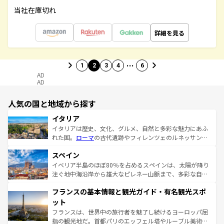
当社在庫切れ
詳細を見る
…
1
2
3
4
6
AD
AD
人気の国と地域から探す
イタリア
イタリアは歴史、文化、グルメ、自然と多彩な魅力にあふ
れた国。
ローマ
の古代遺跡やフィレンツェのルネッサンス
美術、ヴェネツィアの運河など、歴史あるスポットはもち
スペイン
ろん、トスカーナの美しい田園風景やアマルフィ海岸の絶
景など、自然景観も見逃せない。観光の合間には、本場の
イベリア半島のほぼ80％を占めるスペインは、太陽が降り
ピザやパスタなど、絶品のイタリア料理を堪能することも
注ぐ地中海沿岸から雄大なピレネー山脈まで、多彩な自然
できる。朝目覚めてから夜眠るまで、すべての瞬間を楽し
と文化が詰まったヨーロッパ屈指の旅行先だ。多様な地域
フランスの基本情報と観光ガイド・有名観光スポ
ませてくれるイタリアで、忘れられない旅をしてみよう！
文化が根付くこの国では、情熱的なフラメンコ、熱気あふ
なお、新着のイタリア情報は
コンテンツ一覧
を参照してほ
れる闘牛、そして美味しいタパスが生活の一部となってい
ット
しい。
る。首都マドリードの洗練された雰囲気や、バルセロナの
フランスは、世界中の旅行者を魅了し続けるヨーロッパ屈
アートに溢れた街角から、地方では古代ローマ遺跡や中世
指の観光地だ。首都パリのエッフェル塔やルーブル美術館