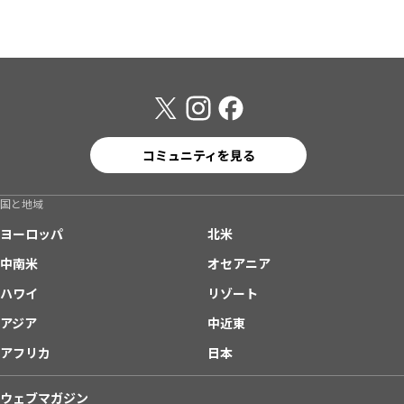
コミュニティを見る
国と地域
ヨーロッパ
北米
中南米
オセアニア
ハワイ
リゾート
アジア
中近東
アフリカ
日本
ウェブマガジン