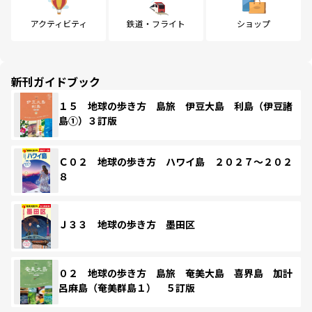
アクティビティ
鉄道・フライト
ショップ
新刊ガイドブック
１５ 地球の歩き方 島旅 伊豆大島 利島（伊豆諸
島①）３訂版
Ｃ０２ 地球の歩き方 ハワイ島 ２０２７～２０２
８
Ｊ３３ 地球の歩き方 墨田区
０２ 地球の歩き方 島旅 奄美大島 喜界島 加計
呂麻島（奄美群島１） ５訂版