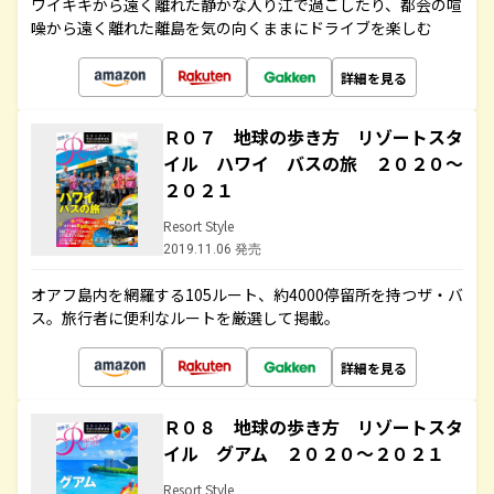
ワイキキから遠く離れた静かな入り江で過ごしたり、都会の喧
噪から遠く離れた離島を気の向くままにドライブを楽しむ
詳細を見る
Ｒ０７ 地球の歩き方 リゾートスタ
イル ハワイ バスの旅 ２０２０～
２０２１
Resort Style
2019.11.06 発売
オアフ島内を網羅する105ルート、約4000停留所を持つザ・バ
ス。旅行者に便利なルートを厳選して掲載。
詳細を見る
Ｒ０８ 地球の歩き方 リゾートスタ
イル グアム ２０２０～２０２１
Resort Style